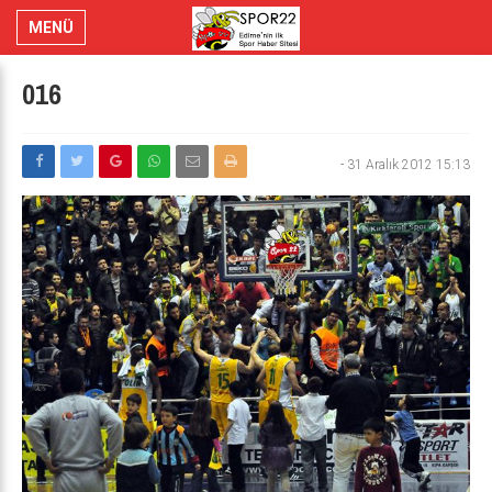
MENÜ
016
-
31 Aralık 2012 15:13