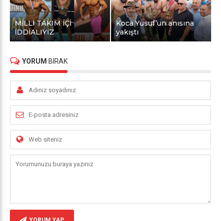
MİLLİ TAKIM İÇİ
Koca Yusuf’un anısına
İDDİALIYIZ
yakıştı
YORUM
BIRAK
YORUM YAP