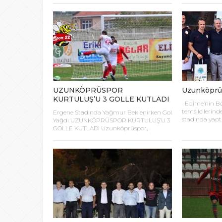
oynanan maçla
haklarını misafirden yana kullandığı
Hizmetleri ve S
maçta kendi sahasında Modafen’e 3-0
Eğitim Müdür
mağlup oldu. Edirnespor bu hafta
düzenlenen Ok
Çengelköyspor’a konuk oldu. Çengelköy
Kategorisi İl
Çavuşbaşı Hanefi Dilbaş Stadı’nda
müsabakaları 
oynanan maçın 17’inci dakikasında
17 okulun […]
rakibiyle ikili mücadeleye sert giren
Sylla’nın kırmızı kart görmesiyle
temsilcimiz […]
UZUNKÖPRÜSPOR
Uzunköprüsp
KURTULUŞ’U 3 GOLLE KUTLADI
Edirne’nin Bö
temsilcilerin
Ergene Stadında Yağmur Beklenirken Gol
stadında yaptı
Yağdı UZUNKÖPRÜSPOR KURTULUŞ’U 3
taraftarlarına
GOLLE KUTLADI Uzunköprüspor,
yaşattı. Bölge
yaşanan sakatlıklar ve geçen hafta Çorlu
temsilcilerim
deplasmanında alınan mağlubiyetin
öncesi yeni bi
faturasını Kavaklıspor’a kesti.
Teknik Yönet
Uzunköprü’nün Kurtuluş yıldönümü
önemli değişik
olan 18 Kasım’a denk gelen maçta
değişiklikleri
bayram törenlerinin ardından tribünleri
merak eden ta
dolduran Uzunköprülüler uzun
düzenlediği aç
zamandır hasret kaldıkları bir futbola ve
Ergene Stadın
galibiyete tanık oldular. 31. dakikada gol
perdesini 22 numaralı […]