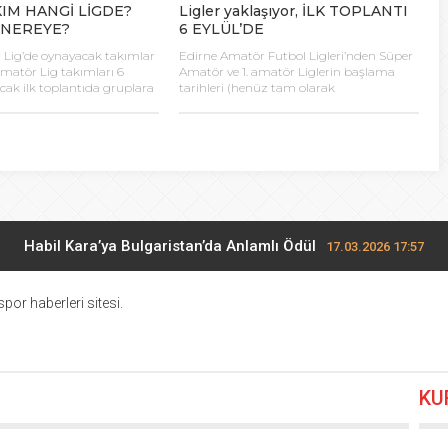
IM HANGİ LİGDE?
Ligler yaklaşıyor, İLK TOPLANTI
NEREYE?
6 EYLÜL’DE
Lig’de oynayacak takımlar
Edirne Amatör Futbol Ligleri’nden Süper
 Amatör Lig takımları 6
Amatör ve 1. amatör Liglerin başlama
acak ilk toplantıda gruplara
tarihleri (henüz tam olarak
PER AMATÖR LİG Geçen yıl
belirlenmemiş olsa da) yaklaşırken Edirne
n aldığı sonuçlara göre
ASKF’nin ilk toplantısı Futbol İl Temsilcisi
Lig’de bu sezon 12 takım
Yavuz Çiroz tarafından Edirne ASKF’nin
ek. Geçen yılı şampiyon
sosyal medya hesabından duyuruldu.
layan Tuncaspor,
Yapılan duyurunun içeriğinde ilk
’la oynadığı Play-out
toplantının 6 Eylül günü saat 13:00’da
ince Süper Amatör Lig’de
ASKF sosyal tesislerinde yapılacağı bilgisi
 Tuncaspor’un yanı sıra […]
verilirken toplantı içeriği hakkında şu […]
Habil Kara’ya Bulgaristan’da Anlamlı Ödül
17.03.2026 17:57
Midi Voleybolda finalistler belli oldu
17.03.2026 10:28
por haberleri sitesi.
Potada yıldızların mücadelesi
27.02.2026 17:13
KU
Edirne’de Küçükler Hentbol Şampiyonları
22.02.2026 20:00