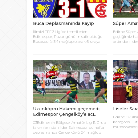
20:00
ŞAHİ’DEN KADI
Buca Deplasmanında Kayıp
Süper Amat
08:20
Buca Deplasman
İlimizi TFF 3.Ligi’de temsil eden
Edirne Süper 
Edirnespor, Pazar günü misafir olduğu
geçtiğimiz ha
20:20
Namazı beklerke
Bucaspor’a 3-1 mağlup olarak 6. sıraya
ardından lide
geriledi. İlimizi TFF 3. Ligi’nde temsil eden
kendi sahasınd
Edirnespor Pazar günü Bucaspor’a
mücadele ede
20:15
misafir oldu. TFF 3. Lig 2020-2021 sezonu
Futbol Ligind
Büyük Usta Pele 
14. hafta müsabakası İzmir Buca İlçe
Saraçhane Sen
Stadyumu’nda oynandı. Takımlar sahaya
oynanan maçl
20:08
şu kadrolarla çıktılar: Bucaspor 1928: Ufuk
Kirişhane’yi 4-
Takımını kuran g
Er, Berke Bıyık, Osman Işıklı, […]
Tuncaspor Lal
Uzunköprü Sta
İmaret arasın
[…]
Uzunköprü Hakemi geçemedi,
Liseler Sar
Edirnespor Çengelköy’e acı..
Edirne Okullar
Kategorisi Fu
03Edirne’nin Bölgesel Amatör Lig 11. Grup
müsabakaları
takımlarından lider Edirnespor bu hafta
Sahalarında, 
deplasmanda Çengelköy’ü 2-1 mağlup
Stadyumu’nda 
ederken Uzunköprüspor, hakemin tercih