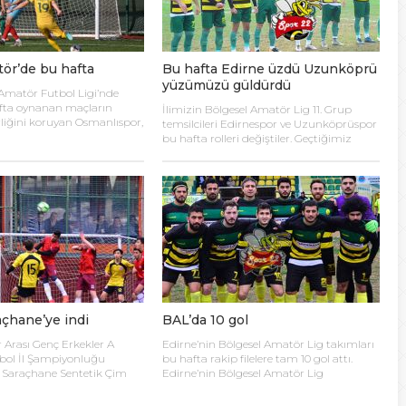
N MİLLİ TAKIMINA TEŞEKKÜR
ör’de bu hafta
Bu hafta Edirne üzdü Uzunköprü
ında Kayıp
yüzümüzü güldürdü
Amatör Futbol Ligi’nde
fta oynanan maçların
İlimizin Bölgesel Amatör Lig 11. Grup
n Hakk’a yürüdü
rliğini koruyan Osmanlıspor,
temsilcileri Edirnespor ve Uzunköprüspor
a liderliği korumak için
bu hafta rolleri değiştiler. Geçtiğimiz
cek. Edirne Süper Amatör
hafta deplasmanda Çengelköy’ü yenen
e geçtiğimiz hafta
Mehmet’i kaybettik
Edirnespor bu hafta evinde Kartal’a
tetik Çim Sahalarında
yenilirken evinde Modafen’e yenilen
arda Karlıovaspor
Uzunköprüspor bu hafta deplasmanda
2, Osmanlıspor Çarşı’yı 5-2,
Yeşilköy’ü yendi. LİDERLİK İSTANBUL’A
elsin
apaşa’yı 14-0 mağlup etti.
GEÇTİ Sezon başından beri BAL 11.
dında Aşçıoğlu ve Yeni
Grupta lider olarak göğsümüzü
da oynanan maçtan gol sesi
kabartan Edirnespor, Kartal
deplasmanında liderliği bıraktı. Maçın ilk
15 […]
açhane’ye indi
BAL’da 10 gol
 Arası Genç Erkekler A
Edirne’nin Bölgesel Amatör Lig takımları
tbol İl Şampiyonluğu
bu hafta rakip filelere tam 10 gol attı.
 Saraçhane Sentetik Çim
Edirne’nin Bölgesel Amatör Lig
Keşan Atatürk
temsilcileri Edirnespor ve Uzunköprüspor
ve İpsala Şehir Stadı’nda
bu hafta şehre çifte galibiyet yaşattılar.