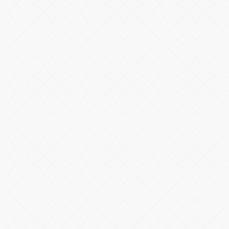
Warning
: number_format() expects
parameter 1 to be double, string given
in
/home/spor22c/public_html/wp-
content/themes/wphaber/header.php
on line
133