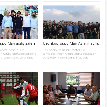
rla başladı. Edirne Gençlik
Geçtiğimiz hafta Uzunköprü’nün
por İl Müdürlüğü ile İl Milli
Kurtuluş yıldönümü 18 Kasım’da ilçeye 3
lüğü’nce ortaklaşa
gollü galibiyet yaşatan Uzunköprüspor
ullar Arası Genç Erkekler A
bu hafta deplasmanda Çanakkale
 Şampiyonluğu grup
Dardanel’e konuk oldu. Nejat Öntaş’ın
başladı. Toplam 5 grupta
yönetiminde üst üste başarılar alan
Uzunköprüspor, […]
or’dan açılış zaferi
Uzunköprüspor’dan Aslanlı açılış
lgesel Amatör Lig
Edirne’nin Bölgesel Amatör Lig
den Uzunköprüspor, Ergene
temsilcilerinden Uzunköprüspor, sezon
ğı sezon açılış töreninde
açılış töreninde ülkemizin güzide
 harika bir gün ve galibiyet
kulüplerinden Galatasaray’ı misafir ediyor.
sel Amatör Lig’deki
Bu sezon Bölgesel Amatör Lig’de iddialı
izden Uzunköprüspor, sezon
olacaklarını ve Edirne’yi profesyonel
r yapılanmaya girerek
liglerde temsil etmeye hak kazanmak için
im ve Futbolcu kadrosunda
terlerinin son damlasına kadar savaşacak
likler yaptı. Bu
bir takıma sahip olduklarını söyleyen
n sahaya nasıl yansıyacağını
kulüp başkanı Varol, sezon boyunca
raftarlar, kulübün
yağmur çamur demeden kendilerini
ılış töreninin ardından
destekleyecek taraftarlara da muhteşem
da Galatasaray […]
bir […]