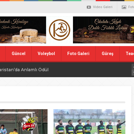
Video Galeri
Fot
Güncel
Voleybol
Foto Galeri
Güreş
Tea
aristan’da Anlamlı Ödül
alistler belli oldu
ler Hentbol Şampiyonları
 İDDİALIYIZ
ı Günü