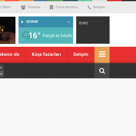
o Galeri
Yazarlar
Firma Rehberi
İletişim
EDİRNE
EURO
16°
Parçalı az bulutlu
Warning
: number_format() expects
ekwon-do
Köşe Yazarları
İletişim
parameter 1 to be double, string given
in
/home/spor22c/public_html/wp-
content/themes/wphaber/header.php
on line
129
DOLAR