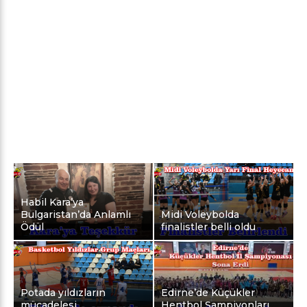
Habil Kara’ya
Bulgaristan’da Anlamlı
Midi Voleybolda
Ödül
finalistler belli oldu
Potada yıldızların
Edirne’de Küçükler
mücadelesi
Hentbol Şampiyonları