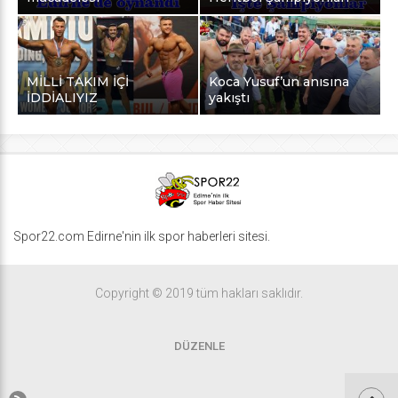
MİLLİ TAKIM İÇİ
Koca Yusuf’un anısına
İDDİALIYIZ
yakıştı
Spor22.com Edirne'nin ilk spor haberleri sitesi.
Copyright © 2019 tüm hakları saklıdır.
DÜZENLE