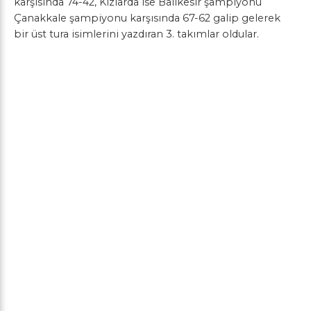
karşısında 74-42, Kızlarda ise Balıkesir şampiyonu
Çanakkale şampiyonu karşısında 67-62 galip gelerek
bir üst tura isimlerini yazdıran 3. takımlar oldular.