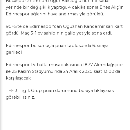
Bucaspor antrenörü Uğur Balcıoğlu’nun ne kadar
yerinde bir değişiklik yaptığı, 4 dakika sonra Enes Alıç’ın
Edirnespor ağlarını havalandırmasıyla görüldü.
90+5’te de Edirnespor’dan Oğuzhan Kandemir sarı kart
gördü. Maç 3-1 ev sahibinin galibiyetiyle sona erdi.
Edirnespor bu sonuçla puan tablosunda 6. sıraya
geriledi.
Edirnespor 15. hafta müsabakasında 1877 Alemdağspor
ile 25 Kasım Stadyumu’nda 24 Aralık 2020 saat 13:00’da
karşılaşacak.
TFF 3. Lig 1. Grup puan durumunu
buraya
tıklayarak
görebilirsiniz.