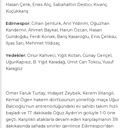
Hasan Çelik, Enes Alıç, Sabahattin Destici, Kıvanç
Küçükkarış
Edirnespor:
Cihan Şentürk, Anıl Yıldırım, Oğuzhan
Kandemir, Ahmet Baykal, Harun Özcan, Hasan
Gündoğdu, Ferdi Konak, Barış Kasaroğlu, Enis Çeliksu,
İlyas Sarı, Mehmet Yıldızaç
Yedekler:
Onur Kahveci, Yiğit Kotan, Günay Gençel,
UğurKapısız, B. Yiğit Karadağ, Ümit Can Tokcu, Yusuf
Karagöz
Ömer Faruk Turtay, Hidayet Zeybek, Kerem İlitangil,
Kemal Ögen hakem dörtlüsünün yönettiği maça Uğur
Balcıoğlu’nun antrenörlüğündeki ev sahibi takım hızlı
başladı ve 17. dakikada Oğuz Aydın’ın golüyle 1-0 öne
geçti. Karşılıklı ataklarla devam eden karşılaşmanın 39.
dakikasında sahada sinirler gerilince Edirnespor’dan