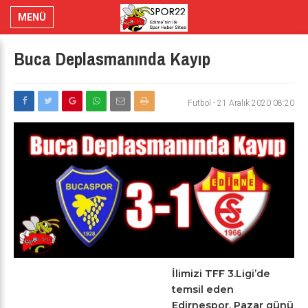
MENÜ
Buca Deplasmanında Kayıp
Futbol
-
21 Aralık 2020 08:20
İlimizi TFF 3.Ligi’de
temsil eden
Edirnespor, Pazar günü