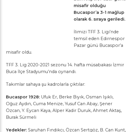
misafir olduğu
Bucaspor’a 3-1 mağlup
olarak 6. sıraya geriledi.
İlimizi TFF 3. Ligi’nde
temsil eden Edirnespor
Pazar günü Bucaspor’a
misafir oldu.
TFF 3. Lig 2020-2021 sezonu 14. hafta müsabakası İzmir
Buca İlçe Stadyumu’nda oynandı.
Takımlar sahaya şu kadrolarla çıktılar:
Bucaspor 1928:
Ufuk Er, Berke Bıyık, Osman Işıklı,
Oğuz Aydın, Cuma Menize, Yusuf Can Abay, Şener
Özcan, Y. Eycan Kaya, Alper Kadir Duruk, Ahmet Aktaş,
Burak Sürmeli
Yedekler:
Saruhan Fındıkcı, Özcan Sertgöz, B. Can Kunt,