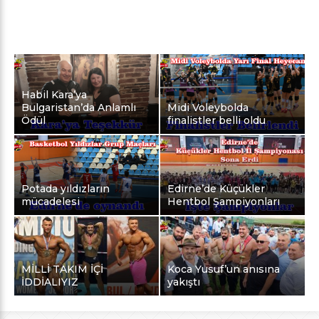
Habil Kara’ya
Bulgaristan’da Anlamlı
Midi Voleybolda
Ödül
finalistler belli oldu
Potada yıldızların
Edirne’de Küçükler
mücadelesi
Hentbol Şampiyonları
MİLLİ TAKIM İÇİ
Koca Yusuf’un anısına
İDDİALIYIZ
yakıştı