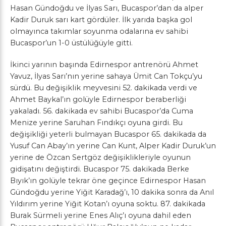
Hasan Gündoğdu ve İlyas Sarı, Bucaspor’dan da alper
Kadir Duruk sarı kart gördüler. İlk yarıda başka gol
olmayınca takımlar soyunma odalarına ev sahibi
Bucaspor’un 1-0 üstülüğüyle gitti.
İkinci yarının başında Edirnespor antrenörü Ahmet
Yavuz, İlyas Sarı’nın yerine sahaya Ümit Can Tokçu’yu
sürdü. Bu değişiklik meyvesini 52. dakikada verdi ve
Ahmet Baykal’ın golüyle Edirnespor beraberliği
yakaladı. 56. dakikada ev sahibi Bucaspor’da Cuma
Menize yerine Saruhan Fındıkçı oyuna girdi. Bu
değişikliği yeterli bulmayan Bucaspor 65. dakikada da
Yusuf Can Abay’ın yerine Can Kunt, Alper Kadir Duruk’un
yerine de Özcan Sertgöz değişiklikleriyle oyunun
gidişatını değiştirdi. Bucaspor 75. dakikada Berke
Bıyık’ın golüyle tekrar öne geçince Edirnespor Hasan
Gündoğdu yerine Yiğit Karadağ’ı, 10 dakika sonra da Anıl
Yıldırım yerine Yiğit Kotan’ı oyuna soktu. 87. dakikada
Burak Sürmeli yerine Enes Alıç’ı oyuna dahil eden