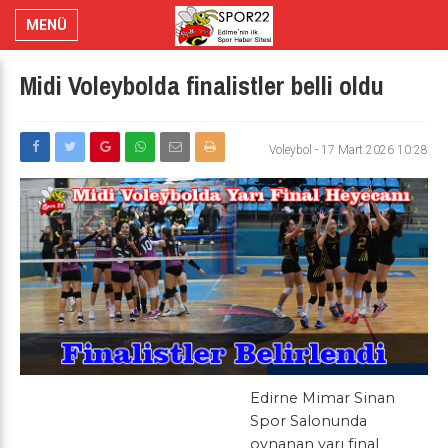
MENÜ
Midi Voleybolda finalistler belli oldu
Voleybol
-
17 Mart 2026 10:28
Edirne Mimar Sinan
Spor Salonunda
oynanan yarı final