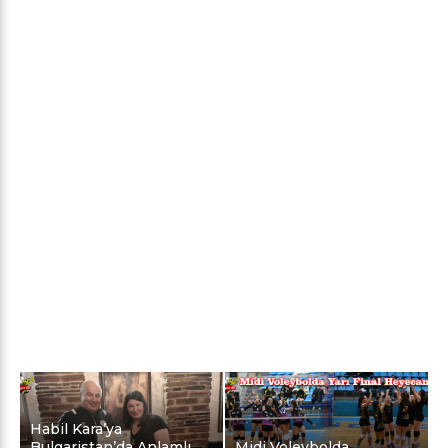
Habil Kara’ya
Bulgaristan’da Anlamlı
Midi Voleybolda