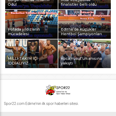
Ödül
finalistler belli oldu
Potada yıldızların
Edirne’de Küçükler
mücadelesi
Hentbol Şampiyonları
MİLLİ TAKIM İÇİ
Koca Yusuf’un anısına
İDDİALIYIZ
yakıştı
Spor22.com Edirne'nin ilk spor haberleri sitesi.