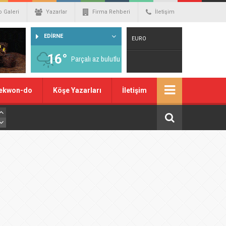
o Galeri
Yazarlar
Firma Rehberi
İletişim
EDİRNE
EURO
16°
Parçalı az bulutlu
Warning
: number_format() expects
ekwon-do
Köşe Yazarları
İletişim
parameter 1 to be double, string given
in
/home/spor22c/public_html/wp-
content/themes/wphaber/header.php
on line
129
DOLAR