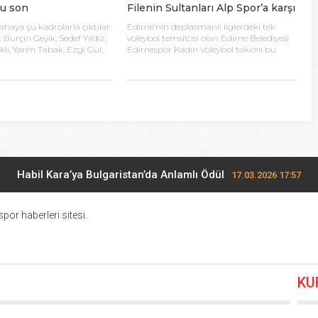
lu son
Filenin Sultanları Alp Spor’a karşı
haya şu kadrolarla çıktılar:
Edirne’nin deplasmanlı liglerdeki tek
urçin Geyik, Sedef Yıldız,
voleybol temsilcisi olan Edirne Belediyesi
lı, Yaren Tabak, Ezgi Gül,
Edirnespor Kadın Voleybol takımı bu
u Şeker, Büşra Şensoy, Hilal
hafta Alp Spor’u konuk edecek. Bayanlar
ürksoy, Selin Türksoy, Deniz
2. Lig 2. Grup’ta ilimizi temsil eden
Çalışkan ALPSPOR: Hatice
Edirnespor, 11 puanla 7. sırada yer alıyor.
çık, Özlem Ecevit, Didem
Geçtiğimiz hafta Esenler Arterus’a
a Keskin, Seray Kıran,
deplasmanda 3-0 mağlup olan
, Tuğba Barışçıl, Çağla
Edirnespor, kendi seyircisi önünde galip
ediyesi […]
gelmek istiyor. Rakip takım Alp Spor 5
puanla […]
Habil Kara’ya Bulgaristan’da Anlamlı Ödül
17.03.2026 17:57
Midi Voleybolda finalistler belli oldu
17.03.2026 10:28
por haberleri sitesi.
Potada yıldızların mücadelesi
27.02.2026 17:13
KU
Edirne’de Küçükler Hentbol Şampiyonları
22.02.2026 20:00