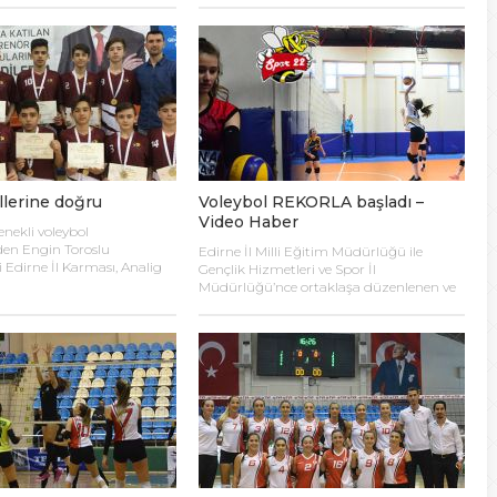
nespor Kadın Voleybol
fazla voleybol sever izledi. Takımlar
 Sinan Spor Salonu’nda
sahaya şu kadrolarla çıktılar: Voleybol
 önünde ilk maçına çıktı. İlk
Hakemleri: Oğulcan Kuru, Öyküm Akıncı,
asmanda Bursa Nilüfer
Ecem Göçmen, Özge Göktaş, Rabia Acun,
3-0 mağlup olmuştu. İkinci
Gökay Karatop, Semih Sormaz, Coşkun
 ettiği Biga […]
Özsoy […]
llerine doğru
Voleybol REKORLA başladı –
Video Haber
enekli voleybol
den Engin Toroslu
Edirne İl Milli Eğitim Müdürlüğü ile
 Edirne İl Karması, Analig
Gençlik Hizmetleri ve Spor İl
eri’ne katılmak için
Müdürlüğü’nce ortaklaşa düzenlenen ve
 devam ediyor. Spor
Bu yıl 32 okulla katılım rekoru kırılan
si ile başlatılan ve ilk grup
Genç Kızlar A Kategorisi Voleybol ilk gün
 Aralık ayında oynanan
maçlarında servis sayı rekoru kırıldı.
l Turnuvasına katılan il
REKOR KATILIMA REKORLU AÇILIŞ
ımız, Tekirdağ’daki grup
Edirne Okullar Arası Genç Kızlar A
dan Bilecik’teki Çeyrek
Kategorisi Voleybol İl Şampiyonluğu
ı da geçerek yarı finallere
maçlarına bu yıl 8 grupta toplam […]
şehir’de oynanan yarı final
]