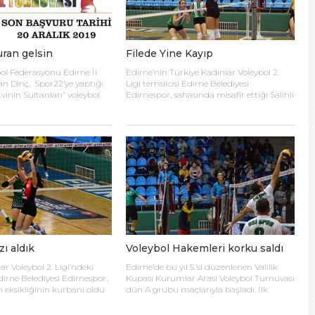
N MİLLİ TAKIMINA TEŞEKKÜR
uran gelsin
Filede Yine Kayıp
ında Kayıp
ol Federasyonu Edirne İl
Edirne’nin Türkiye Kadınlar Voleybol 2.
an Dinç, Spor22’ye yaptığı
Ligi temsilcisi Edirne Belediyesi
n Hakk’a yürüdü
inin Sultanları” voleybol
Edirnespor, sahasında misafir ettiği Salihli
ında bilgi verdi. Edirne
Belediyespor’a mağlup oldu. Türkiye
silciliği olarak “Evinin
Kadınlar Voleybol İkinci Ligi temsilcimiz
miyle Kadın Voleybol
Edirne Belediyesi Edirnespor, Mimar
Mehmet’i kaybettik
nize ediliyor. 18 yaşını
Sinan Spor Salonu’nda Manisa Salihli
m kadınların katılımına
Belediyespor’la karşılaştı. Takımlar sahaya
uvaya katılım için takım
şu kadrolarla çıktılar: Edirne Belediyesi
elsin
sporcu listesini sağlık
Edirnespor: Simge, Edanur, Sibel, Cere,
sağlık ocağından alınması
Simge, Yaren, Halime, Selay, Kübra, Deniz
e Gençlik Spor İl […]
Salihli Belediye Spor: […]
zı aldık
Voleybol Hakemleri korku saldı
ar Voleybol 2. Ligi’ndeki
Edirne’de bu yıl 5.’si düzenlenen Valilik
irne Belediyesi Edirnespor,
Kupası Kurumlar Arası Voleybol Turnuvası
 eksikliğinin kurbanı oldu
dün A grubu maçlarıyla başladı. İlk
tiği maçı 3-2 kaybetti.
maçta Voleybol Hakemleri ile Ecacılar
ar Voleybol 2. Ligi’ne devam
Odası karşı karşıya geldi. Maçı üçyüzden