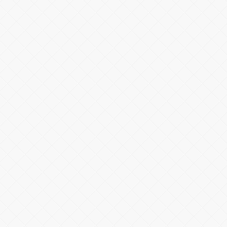
Warning
: number_format() expects
parameter 1 to be double, string given
in
/home/spor22c/public_html/wp-
content/themes/wphaber/header.php
on line
133