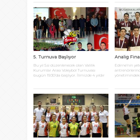
Demirbağ ve Emrah Baran’ın yönettiği
edilirken Edir
karşılaşmaya takımlar şu kadrolarla
Takımı Mimar
çıktılar: EDİRNESPOR: Simge Gülağız,
kendi seyircisi
Edanur Bayraklı, Sibel Mert, Ceren Atica,
maçında depl
Simge Erden, S. Yaren Tank, Halime Akay,
Belediyesi’ne 
Selay Çalışkan, Büşra […]
maçında konuk
5. Turnuva Başlıyor
Analig Fina
Bu yıl 5.si düzenlenecek olan Valilik
Edirne’nin yet
Kurumlar Arası Voleybol Turnuvası
antrenörlerin
bugün 19:30’da başlıyor. İlimizde 4 yıldır
yönetimindeki
kurumlar arasında düzenlenen Valilik
Türkiye Finall
Voleybol Turnuvasının 5.si bugün başlıyor.
hazırlıklarına
Toplamda 14 takımın katılımıyla
Bakanlığı Proje
düzenlenen 5. Valilik Voleybol
müsabakaları
Turnuvasının teknik toplantısı ve kura
Analig Voleybo
çekimi Aliço Pehlivan Sporcu Eğitim
karması takım
Merkezi Toplantı Salonu’nda yapıldı.
maçların ardın
Toplantıya Voleybol hakemi ve antrenörü
Final maçların
Engin Toroslu, Ayhan […]
yükseldi. Eski
maçlarında […