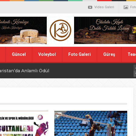
Video Galeri
Fot
Güncel
Voleybol
Foto Galeri
Güreş
Tea
aristan’da Anlamlı Ödül
alistler belli oldu
ler Hentbol Şampiyonları
 İDDİALIYIZ
ı Günü