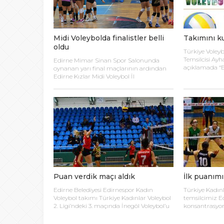
20:00
ŞAHİ’DEN KADI
Midi Voleybolda finalistler belli
Takımını k
08:20
Buca Deplasman
oldu
Türkiye Voleyb
Temsilcisi Ayh
Edirne Mimar Sinan Spor Salonunda
20:20
Namazı beklerke
açıklamada “Ev
oynanan yarı final maçlarının ardından
turnuvası hakk
Edirne Kızlar Midi Voleybol İl
Voleybol İl Tem
Şampiyonluğu final maçında oynamaya
20:15
Sultanları” is
Büyük Usta Pele 
hak kazanan takımlar belirlendi. İlk
Turnuvası orga
oynanan yarı final maçında Atletik Trakya
doldurmuş tü
takımını 25-17, 25-7 ve 25-20’lik setlerle 3-0
20:08
açık olan turn
mağlup eden Keşan Yıldızı takımı finale
Takımını kuran g
kaptanlarının 
adını ilk yazdıran takım oldu. Oynanan
raporlarıyla(
ikinci maçta Avrupa Yıldızları ile
yeterli) birlikt
Kırcasalih […]
Puan verdik maçı aldık
İlk puanımı
Edirne Belediyesi Edirnespor Kadın
Türkiye Kadınl
Voleybol takımı Türkiye Kadınlar Voleybol
temsilcimiz Ed
2. Ligi’ndeki 3. maçında İnegöl Voleybol’u
konsantrasyon
3-2 mağlup ederek ilk galibiyetini aldı.
ve 2-0 öne geç
Mimar Sinan Spor Salonu’nda Metin
Türkiye Kadınl