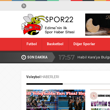
Futbol
Basketbol
Diğer Sporlar
17:57
Habil Kara’ya Bulg
SON DAKİKA
Spor Dışı
Yüzme
10:28
Midi Voleybolda fin
Voleybol
HABERLERİ
20:00
Edirne’de Küçük
09:30
MİLLİ TAKIM İÇİ
08:00
Ağa Adayının Ac