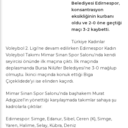
Belediyesi Edirnespor,
konsantrasyon
eksikliğinin kurbanı
oldu ve 2-0 öne geçtiği
maçı 3-2 kaybetti.
Türkiye Kadınlar
Voleybol 2. Ligi’ne devam edilirken Edirnespor Kadın
Voleybol Takımı Mimar Sinan Spor Salonu’nda kendi
seyircisi önünde ilk maçına çıktı. İlk maçında
deplasmanda Bursa Nilüfer Belediyesi’ne 3-0 mağlup
olmuştu. İkinci maçında konuk ettiği Biga
Çiçeklidede’yi ise elinden kaçırdı.
Mimar Sinan Spor Salonu’nda başhakem Murat
Adıgüzel’in yönettiği karşılaşmada takımlar sahaya şu
kadrolarla çıktılar:
Edirnespor: Simge, Edanur, Sibel, Ceren (K), Simge,
Yaren, Halime, Selay, Kübra, Deniz