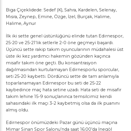
Biga Çiçeklidede: Sedef (K), Sahra, Kardelen, Selenay,
Mısra, Zeynep, Emine, Özge, İzel, Burçak, Halime,
Halime, Aynur
İlk iki sette genel üstünlüğünü elinde tutan Edirnespor,
25-20 ve 25-21’lik setlerle 2-0 öne geçmeyi başardı.
Üçüncü sette rakip takım oyuncularının müdahalesi üst
üste iki kez yardımcı hakemin gözünden kaçınca
misafir takım öne geçti. Bu konsantrasyon
dağılmasından kurtulamayan Edirnesporlu sporcular,
seti 25-20 kaybetti. Dördüncü sette de tam anlamıyla
toparlanamayan Edirnespor bu seti de 25-22
kaybedince maç hata setine uzadı. Hata seti de misafir
takım lehine 15-9 sonuçlanınca temsilcimiz kendi
sahasındaki ilk maçı 3-2 kaybetmiş olsa da ilk puanını
almış oldu.
Edirnespor önümüzdeki Pazar günü üçüncü maçına
Mimar Sinan Spor Salonu’nda saat 16:00’da İnegöl