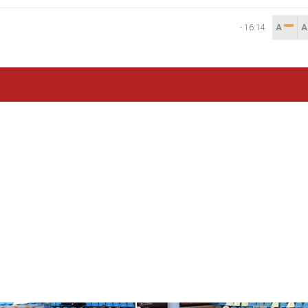
-
16:14
A