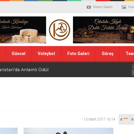
Video Galeri
Fot
Güncel
Voleybol
Foto Galeri
Güreş
Tea
aristan’da Anlamlı Ödül
alistler belli oldu
ler Hentbol Şampiyonları
 İDDİALIYIZ
-
13 Mart 2017 16:14
A
ı Günü