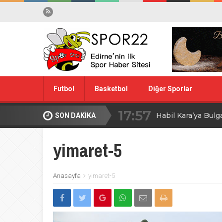
Futbol
Basketbol
Diğer Sporlar
17:57
Habil Kara’ya Bulg
SON DAKİKA
Spor Dışı
Yüzme
10:28
Midi Voleybolda fin
yimaret-5
20:00
Edirne’de Küçük
Anasayfa
yimaret-5
09:30
MİLLİ TAKIM İÇİ
08:00
Ağa Adayının Ac