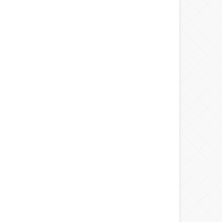
Warning
: number_format() expects
parameter 1 to be double, string given
in
/home/spor22c/public_html/wp-
content/themes/wphaber/header.php
on line
133