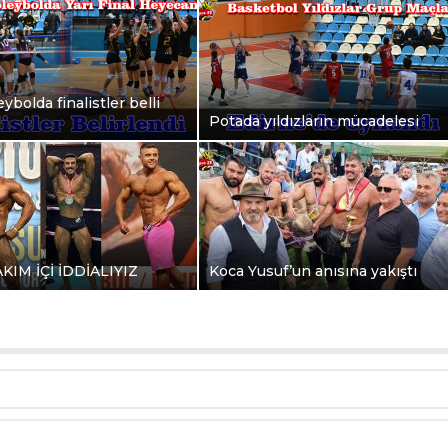
ybolda finalistler belli
Potada yıldızların mücadelesi
AKIM İÇİ İDDİALIYIZ
Koca Yusuf’un anısına yakıştı