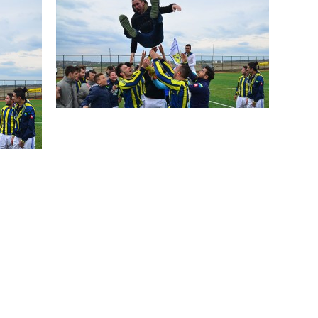
N MİLLİ TAKIMINA TEŞEKKÜR
ında Kayıp
n Hakk’a yürüdü
Mehmet’i kaybettik
elsin