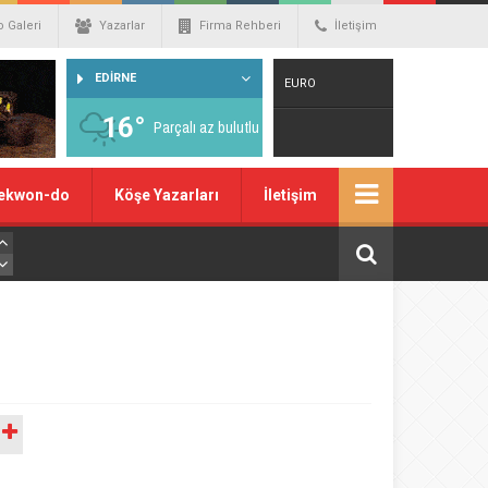
o Galeri
Yazarlar
Firma Rehberi
İletişim
EDİRNE
EURO
16°
Parçalı az bulutlu
Warning
: number_format() expects
ekwon-do
Köşe Yazarları
İletişim
parameter 1 to be double, string given
in
/home/spor22c/public_html/wp-
content/themes/wphaber/header.php
on line
129
A
DOLAR