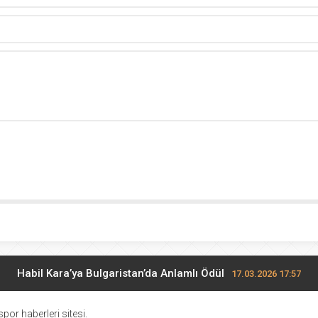
Habil Kara’ya Bulgaristan’da Anlamlı Ödül
17.03.2026 17:57
Midi Voleybolda finalistler belli oldu
17.03.2026 10:28
por haberleri sitesi.