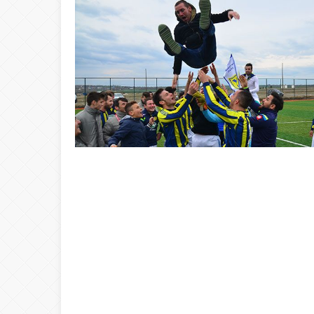
20:00
ŞAHİ’DEN KADI
08:20
Buca Deplasman
20:20
Namazı beklerke
20:15
Büyük Usta Pele 
20:08
Takımını kuran g