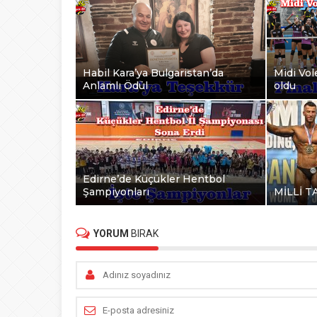
Habil Kara’ya Bulgaristan’da
Midi Vole
Anlamlı Ödül
oldu
Edirne’de Küçükler Hentbol
Şampiyonları
MİLLİ T
YORUM
BIRAK