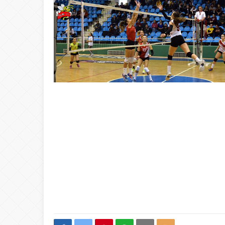
20:00
ŞAHİ’DEN KADI
08:20
Buca Deplasman
20:20
Namazı beklerke
20:15
Büyük Usta Pele 
20:08
Takımını kuran g