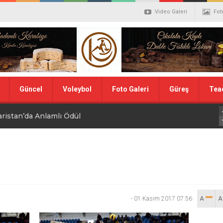
Video Galeri
Fot
Güncel
Voleybol
Foto Galeri
Güreş
Tea
aristan’da Anlamlı Ödül
alistler belli oldu
ler Hentbol Şampiyonları
 İDDİALIYIZ
-
01 Kasım 2017 07:56
A
ı Günü