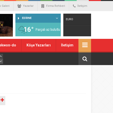
o Galeri
Yazarlar
Firma Rehberi
İletişim
EDİRNE
EURO
16°
Parçalı az bulutlu
Warning
: number_format() expects
ekwon-do
Köşe Yazarları
İletişim
parameter 1 to be double, string given
in
/home/spor22c/public_html/wp-
content/themes/wphaber/header.php
on line
129
A
DOLAR