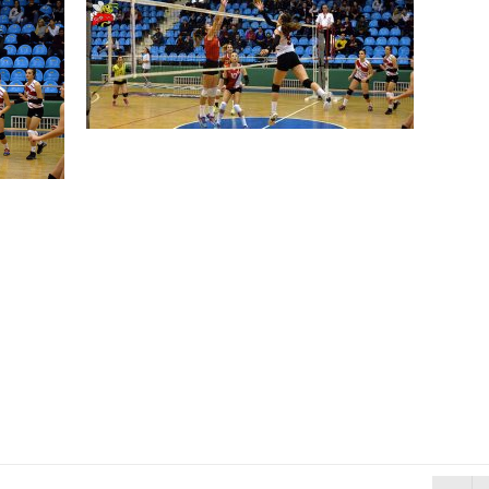
N MİLLİ TAKIMINA TEŞEKKÜR
ında Kayıp
n Hakk’a yürüdü
Mehmet’i kaybettik
elsin