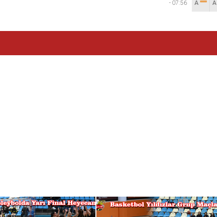
-
07:56
A