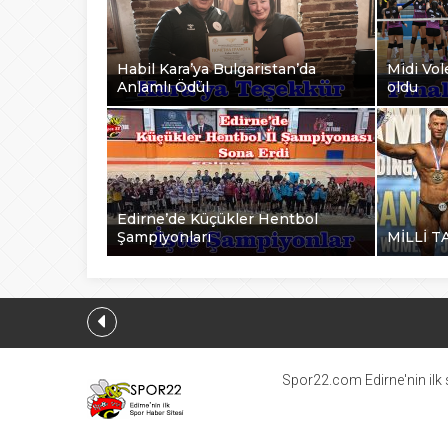
Habil Kara’ya Bulgaristan’da
Midi Vole
Anlamlı Ödül
oldu
Edirne’de Küçükler Hentbol
Şampiyonları
MİLLİ T
Spor22.com Edirne'nin ilk s