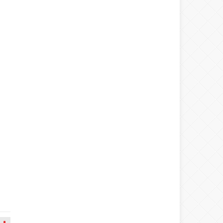
Warning
: number_format() expects
parameter 1 to be double, string given
in
/home/spor22c/public_html/wp-
content/themes/wphaber/header.php
on line
133