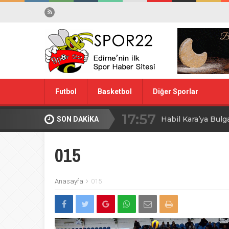
Futbol
Basketbol
Diğer Sporlar
17:57
Habil Kara’ya Bulg
SON DAKİKA
Spor Dışı
Yüzme
10:28
Midi Voleybolda fin
015
20:00
Edirne’de Küçük
Anasayfa
015
09:30
MİLLİ TAKIM İÇİ
08:00
Ağa Adayının Ac