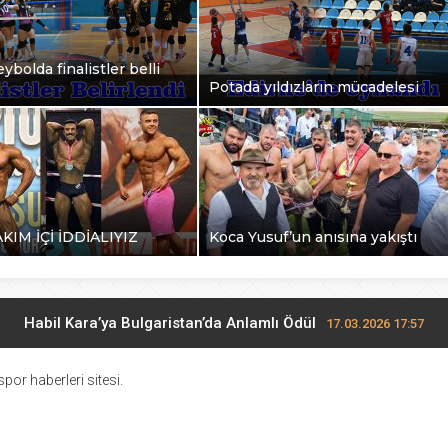
ybolda finalistler belli
Potada yıldızların mücadelesi
AKIM İÇİ İDDİALIYIZ
Koca Yusuf’un anısına yakıştı
Habil Kara’ya Bulgaristan’da Anlamlı Ödül
17.03.2026 17:57
Midi Voleybolda finalistler belli oldu
17.03.2026 10:28
por haberleri sitesi.
Potada yıldızların mücadelesi
27.02.2026 17:13