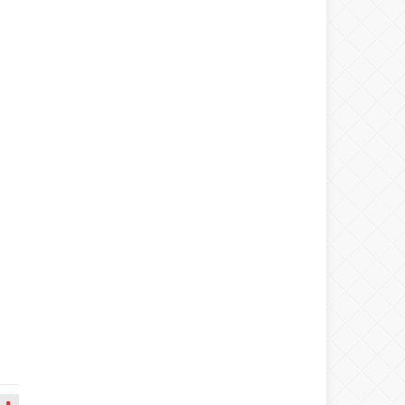
Warning
: number_format() expects
parameter 1 to be double, string given
in
/home/spor22c/public_html/wp-
content/themes/wphaber/header.php
on line
133