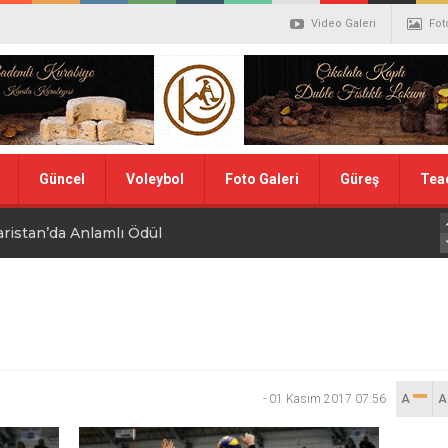
Video Galeri
Fot
Güncel
Voleybol
Foto Galeri
Güreş
Tea
aristan’da Anlamlı Ödül
alistler belli oldu
ler Hentbol Şampiyonları
 İDDİALIYIZ
-
01 Kasım 2017 07:56
A
ı Günü