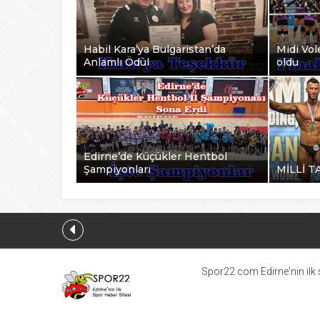
Habil Kara’ya Bulgaristan’da
Midi Vole
Anlamlı Ödül
oldu
Edirne’de Küçükler Hentbol
Şampiyonları
MİLLİ T
Spor22.com Edirne'nin ilk s