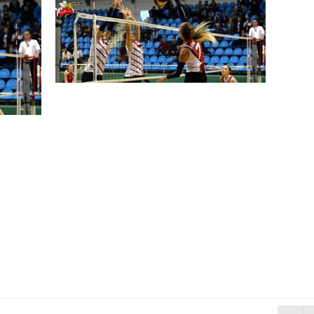
N MİLLİ TAKIMINA TEŞEKKÜR
ında Kayıp
n Hakk’a yürüdü
Mehmet’i kaybettik
elsin