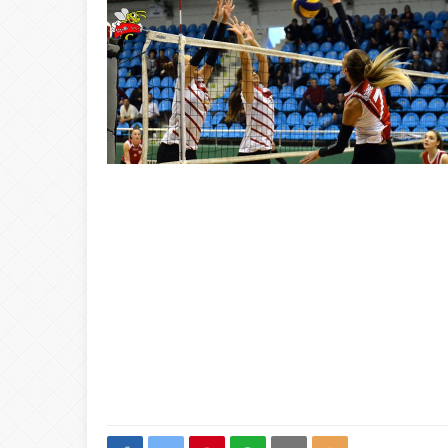
20:00
ŞAHİ’DEN KADI
08:20
Buca Deplasman
20:20
Namazı beklerke
20:15
Büyük Usta Pele 
20:08
Takımını kuran g