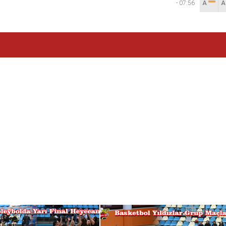
-
07:56
A