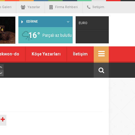
o Galeri
Yazarlar
Firma Rehberi
İletişim
EDİRNE
EURO
16°
Parçalı az bulutlu
Warning
: number_format() expects
ekwon-do
Köşe Yazarları
İletişim
parameter 1 to be double, string given
in
/home/spor22c/public_html/wp-
content/themes/wphaber/header.php
on line
129
A
DOLAR