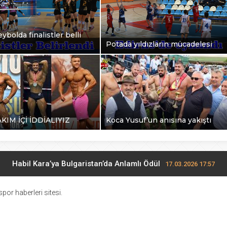
ybolda finalistler belli
Potada yıldızların mücadelesi
AKIM İÇİ İDDİALIYIZ
Koca Yusuf’un anısına yakıştı
Habil Kara’ya Bulgaristan’da Anlamlı Ödül
17.03.2026 17:57
Midi Voleybolda finalistler belli oldu
17.03.2026 10:28
por haberleri sitesi.
Potada yıldızların mücadelesi
27.02.2026 17:13