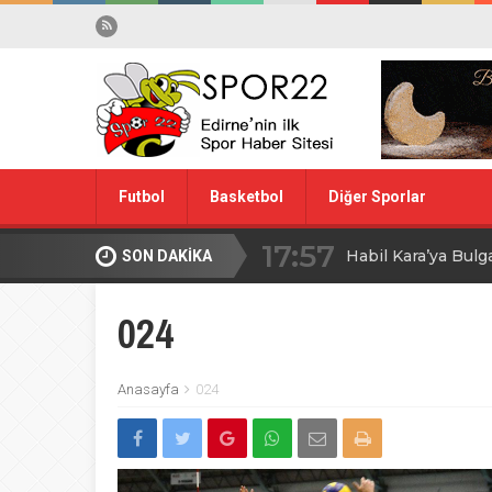
Futbol
Basketbol
Diğer Sporlar
17:57
Habil Kara’ya Bulg
SON DAKİKA
Spor Dışı
Yüzme
10:28
Midi Voleybolda fin
024
20:00
Edirne’de Küçük
Anasayfa
024
09:30
MİLLİ TAKIM İÇİ
08:00
Ağa Adayının Ac