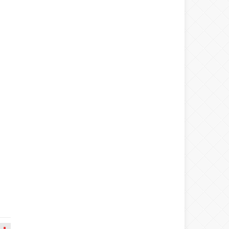
Warning
: number_format() expects
parameter 1 to be double, string given
in
/home/spor22c/public_html/wp-
content/themes/wphaber/header.php
on line
133