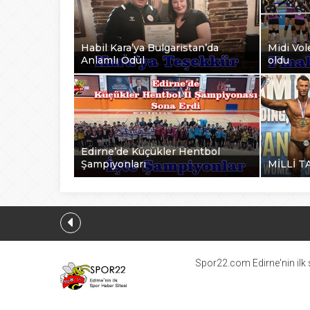
Habil Kara’ya Bulgaristan’da
Midi Vole
Anlamlı Ödül
oldu
Edirne’de Küçükler Hentbol
Şampiyonları
MİLLİ T
Spor22.com Edirne'nin ilk s