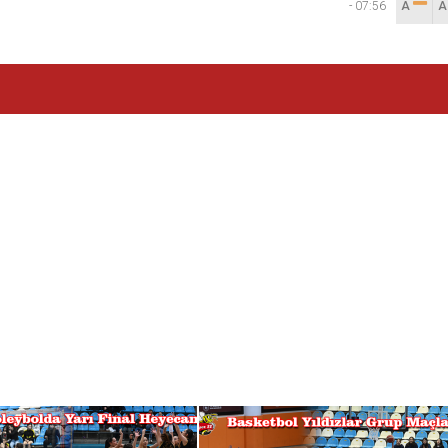
-
07:56
A