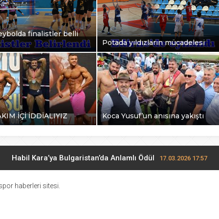
ybolda finalistler belli
Potada yıldızların mücadelesi
AKIM İÇİ İDDİALIYIZ
Koca Yusuf’un anısına yakıştı
Habil Kara’ya Bulgaristan’da Anlamlı Ödül
17.03.2026 17:57
Midi Voleybolda finalistler belli oldu
17.03.2026 10:28
por haberleri sitesi.
Potada yıldızların mücadelesi
27.02.2026 17:13