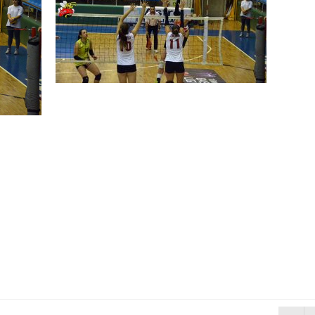
N MİLLİ TAKIMINA TEŞEKKÜR
ında Kayıp
n Hakk’a yürüdü
Mehmet’i kaybettik
elsin