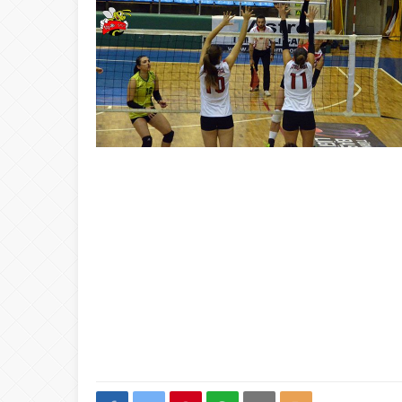
20:00
ŞAHİ’DEN KADI
08:20
Buca Deplasman
20:20
Namazı beklerke
20:15
Büyük Usta Pele 
20:08
Takımını kuran g