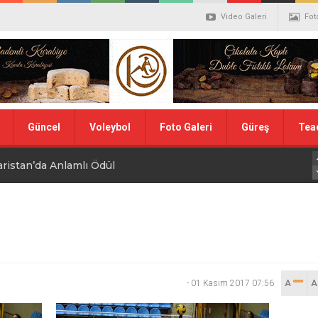
Video Galeri
Fot
Güncel
Voleybol
Foto Galeri
Güreş
Tea
aristan’da Anlamlı Ödül
alistler belli oldu
ler Hentbol Şampiyonları
 İDDİALIYIZ
-
01 Kasım 2017 07:56
A
ı Günü