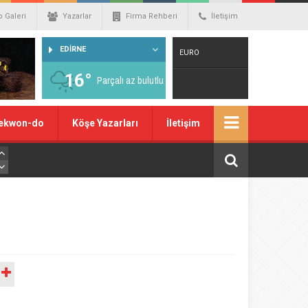
o Galeri
Yazarlar
Firma Rehberi
İletişim
EDİRNE
EURO
16°
Parçalı az bulutlu
Warning
: number_format() expects
ekwon-do
Köşe Yazarları
İletişim
parameter 1 to be double, string given
in
/home/spor22c/public_html/wp-
content/themes/wphaber/header.php
on line
129
A
DOLAR