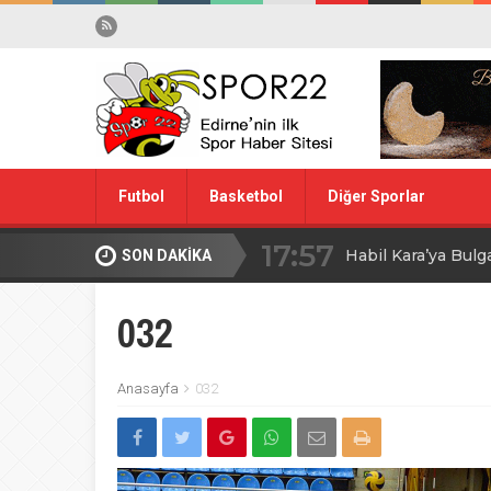
Futbol
Basketbol
Diğer Sporlar
17:57
Habil Kara’ya Bulg
SON DAKİKA
Spor Dışı
Yüzme
10:28
Midi Voleybolda fin
032
20:00
Edirne’de Küçük
Anasayfa
032
09:30
MİLLİ TAKIM İÇİ
08:00
Ağa Adayının Ac