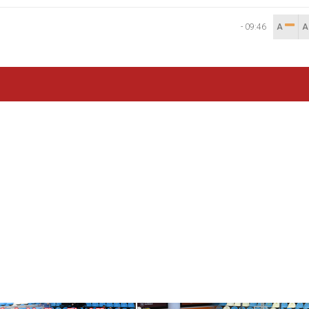
-
09:46
A