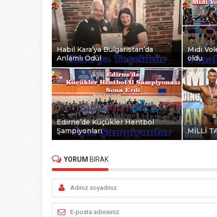
Habil Kara’ya Bulgaristan’da
Midi Vole
Anlamlı Ödül
oldu
Edirne’de Küçükler Hentbol
Şampiyonları
MİLLİ T
YORUM
BIRAK