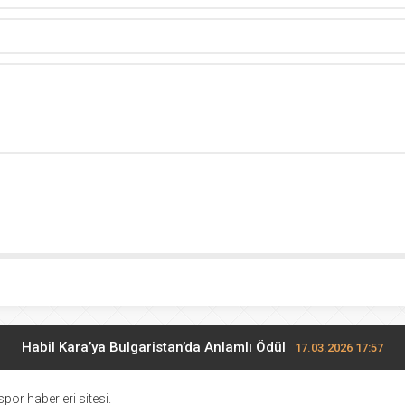
Habil Kara’ya Bulgaristan’da Anlamlı Ödül
17.03.2026 17:57
Midi Voleybolda finalistler belli oldu
17.03.2026 10:28
por haberleri sitesi.