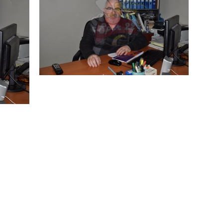
N MİLLİ TAKIMINA TEŞEKKÜR
ında Kayıp
n Hakk’a yürüdü
Mehmet’i kaybettik
elsin