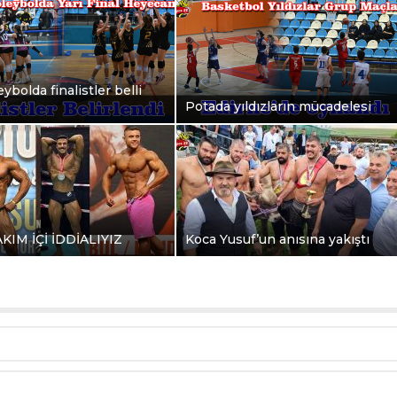
ybolda finalistler belli
Potada yıldızların mücadelesi
AKIM İÇİ İDDİALIYIZ
Koca Yusuf’un anısına yakıştı