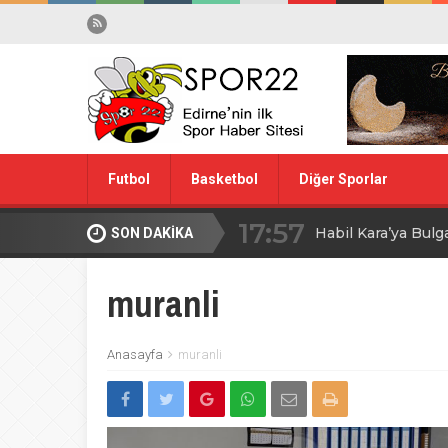
Futbol
Basketbol
Diğer Sporlar
17:57
Habil Kara’ya Bulg
SON DAKİKA
Spor Dışı
Yüzme
10:28
Midi Voleybolda fin
muranli
20:00
Edirne’de Küçük
Anasayfa
muranli
09:30
MİLLİ TAKIM İÇİ
08:00
Ağa Adayının Ac