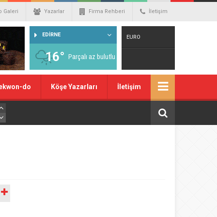
o Galeri
Yazarlar
Firma Rehberi
İletişim
EDİRNE
EURO
16°
Parçalı az bulutlu
Warning
: number_format() expects
ekwon-do
Köşe Yazarları
İletişim
parameter 1 to be double, string given
in
/home/spor22c/public_html/wp-
content/themes/wphaber/header.php
on line
129
A
DOLAR