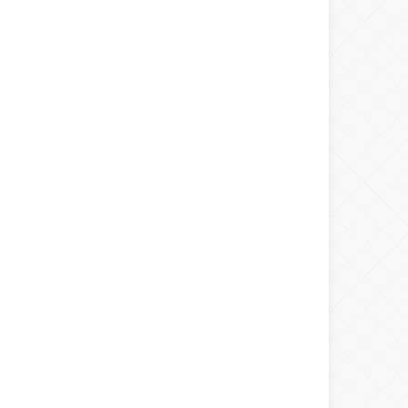
Warning
: number_format() expects
parameter 1 to be double, string given
in
/home/spor22c/public_html/wp-
content/themes/wphaber/header.php
on line
133