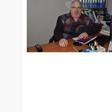
20:00
ŞAHİ’DEN KADI
08:20
Buca Deplasman
20:20
Namazı beklerke
20:15
Büyük Usta Pele 
20:08
Takımını kuran g