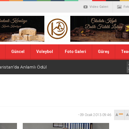
Video Galeri
Fot
Güncel
Voleybol
Foto Galeri
Güreş
Tea
aristan’da Anlamlı Ödül
alistler belli oldu
ler Hentbol Şampiyonları
 İDDİALIYIZ
-
09 Ocak 2013 09:46
A
ı Günü