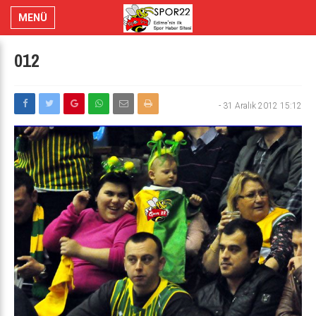
MENÜ
012
-
31 Aralık 2012 15:12