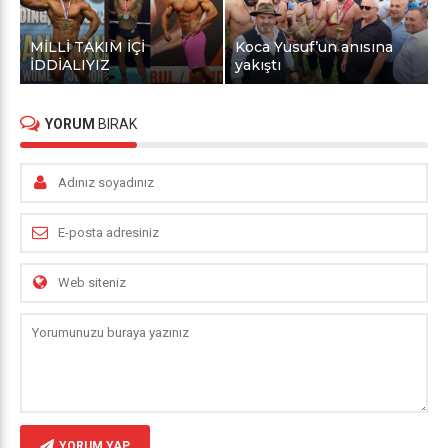
MİLLİ TAKIM İÇİ
Koca Yusuf’un anısına
İDDİALIYIZ
yakıştı
YORUM
BIRAK
YORUM YAP