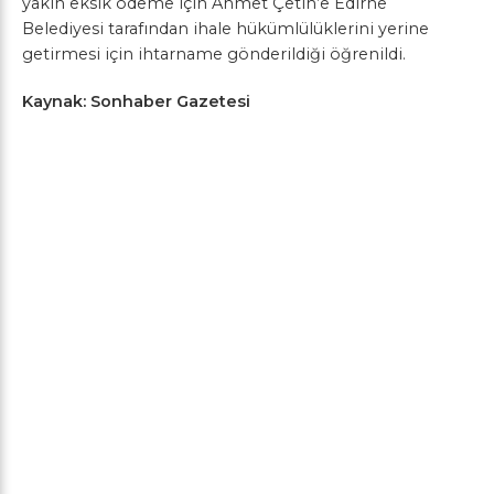
yakın eksik ödeme için Ahmet Çetin’e Edirne
Belediyesi tarafından ihale hükümlülüklerini yerine
getirmesi için ihtarname gönderildiği öğrenildi.
Kaynak: Sonhaber Gazetesi