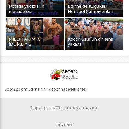
Potada yıldızların
Edirne’de Küçükler
mücadelesi
Hentbol Şampiyonları
MİLLİ TAKIM İÇİ
Koca Yusuf’un anısına
İDDİALIYIZ
yakıştı
Spor22.com Edirne'nin ilk spor haberleri sitesi.
Copyright © 2019 tüm hakları saklıdır.
DÜZENLE