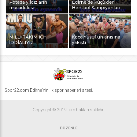
Potada yıldızların
Edirne’de Küçükler
mücadelesi
Hentbol Şampiyonları
MİLLİ TAKIM İÇİ
Koca Yusuf’un anısına
İDDİALIYIZ
yakıştı
Spor22.com Edirne'nin ilk spor haberleri sitesi.
Copyright © 2019 tüm hakları saklıdır.
DÜZENLE