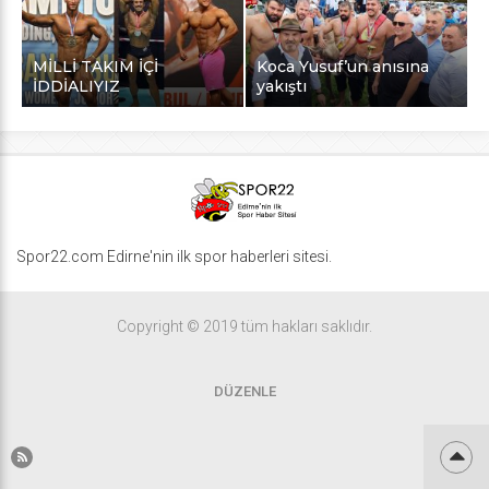
MİLLİ TAKIM İÇİ
Koca Yusuf’un anısına
İDDİALIYIZ
yakıştı
Spor22.com Edirne'nin ilk spor haberleri sitesi.
Copyright © 2019 tüm hakları saklıdır.
DÜZENLE