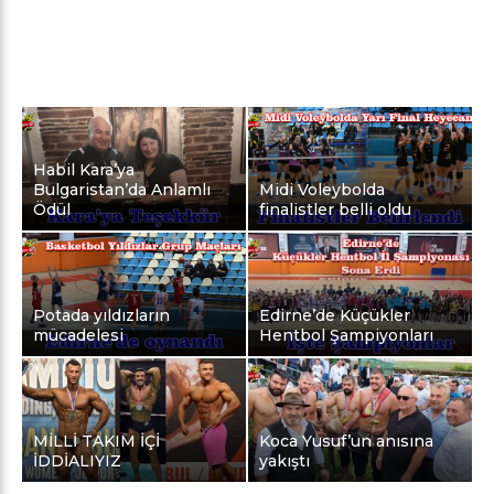
Habil Kara’ya
Bulgaristan’da Anlamlı
Midi Voleybolda
Ödül
finalistler belli oldu
Potada yıldızların
Edirne’de Küçükler
mücadelesi
Hentbol Şampiyonları
MİLLİ TAKIM İÇİ
Koca Yusuf’un anısına
İDDİALIYIZ
yakıştı