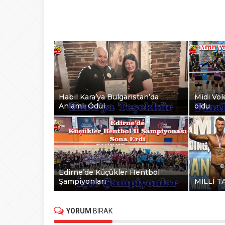
Habil Kara’ya Bulgaristan’da
Midi Vole
Anlamlı Ödül
oldu
Edirne’de Küçükler Hentbol
Şampiyonları
MİLLİ T
YORUM
BIRAK