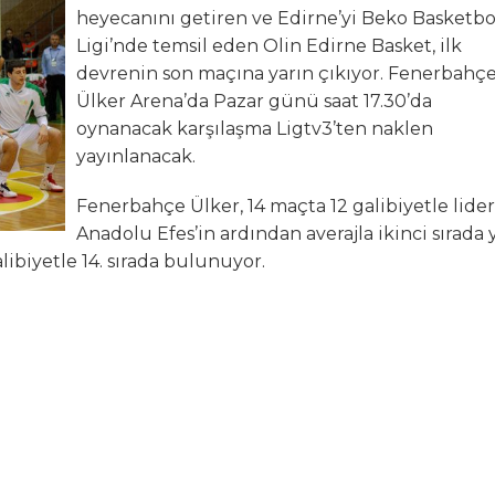
heyecanını getiren ve Edirne’yi Beko Basketbo
N MİLLİ TAKIMINA TEŞEKKÜR
Ligi’nde temsil eden Olin Edirne Basket, ilk
devrenin son maçına yarın çıkıyor. Fenerbahç
ında Kayıp
Ülker Arena’da Pazar günü saat 17.30’da
oynanacak karşılaşma Ligtv3’ten naklen
n Hakk’a yürüdü
yayınlanacak.
Mehmet’i kaybettik
Fenerbahçe Ülker, 14 maçta 12 galibiyetle lider
Anadolu Efes’in ardından averajla ikinci sırada 
elsin
libiyetle 14. sırada bulunuyor.