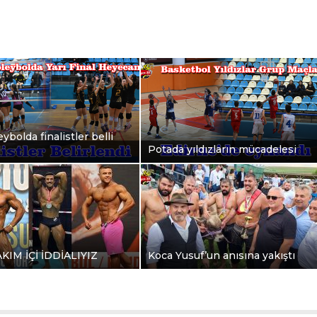
ybolda finalistler belli
Potada yıldızların mücadelesi
AKIM İÇİ İDDİALIYIZ
Koca Yusuf’un anısına yakıştı