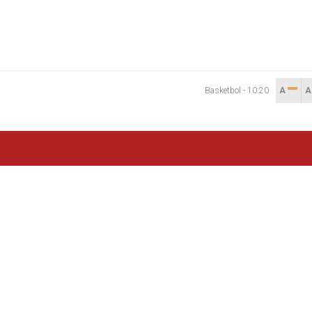
Basketbol
-
10:20
A