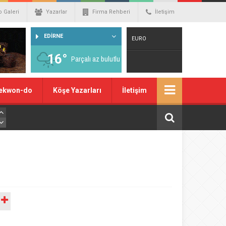
o Galeri
Yazarlar
Firma Rehberi
İletişim
EDİRNE
EURO
16°
Parçalı az bulutlu
Warning
: number_format() expects
ekwon-do
Köşe Yazarları
İletişim
parameter 1 to be double, string given
in
/home/spor22c/public_html/wp-
content/themes/wphaber/header.php
on line
129
A
DOLAR