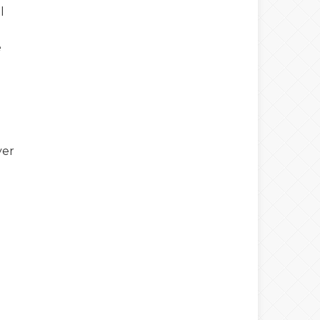
l
e
Warning
: number_format() expects
parameter 1 to be double, string given
in
/home/spor22c/public_html/wp-
yer
content/themes/wphaber/header.php
on line
133