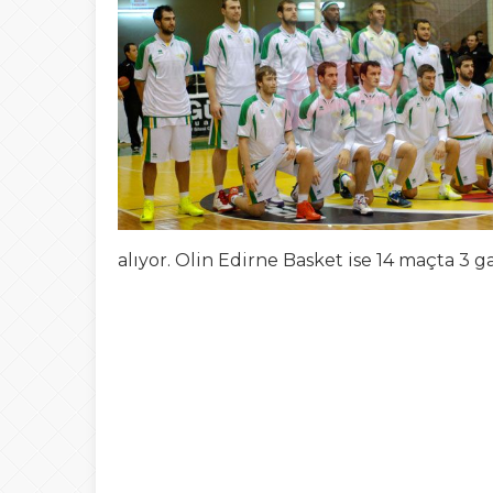
20:00
ŞAHİ’DEN KADI
08:20
Buca Deplasman
20:20
Namazı beklerke
20:15
Büyük Usta Pele 
20:08
Takımını kuran g
alıyor. Olin Edirne Basket ise 14 maçta 3 ga