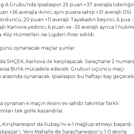
g A Grubu’nda İpsalaspor 25 puan +37 averajla liderliği
 +36 averajla ikinci, aynı puana sahip +31 averajlı DSİ
ördüncü, 20 puan +11 averajlı Tayakadın beşinci, 6 pua 
rajlı Karlıova yedinci, 6 puan ve -35 averajlı ayrıca 1 hük
. Köy Hizmetleri ise Ligden ihrac edildi.
 günü oynanacak maçlar şunlar:
da SHÇEK, Karlıova ile karşılaşacak. Saraçhane 2 numara
a Havsa Birlik mücadele edecek. Grubun üçüncü maçı
 arasında oynanacak. İpsalaspor bu haftayı bay geçecek
 oynanan 4 maçın ikisini ev sahibi takımlar farklı
mları tek golle kazandılar.
, Kirişhanespor da Subaşı’nı 4-1 mağlup etmeyi başardı.
azar’ı; Yeni Mahalle de Saraçhanespor’u 1-0 skorla