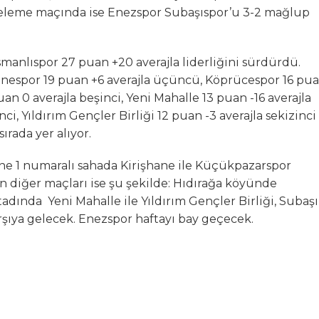
eleme maçında ise Enezspor Subaşıspor’u 3-2 mağlup
manlıspor 27 puan +20 averajla liderliğini sürdürdü.
şhanespor 19 puan +6 averajla üçüncü, Köprücespor 16 pu
an 0 averajla beşinci, Yeni Mahalle 13 puan -16 averajla
nci, Yıldırım Gençler Birliği 12 puan -3 averajla sekizinci
ırada yer alıyor.
ane 1 numaralı sahada Kirişhane ile Küçükpazarspor
n diğer maçları ise şu şekilde: Hıdırağa köyünde
adında Yeni Mahalle ile Yıldırım Gençler Birliği, Subaşı
rşıya gelecek. Enezspor haftayı bay geçecek.