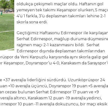
oldukça çekişmeli maçlar oldu. Haftanın gol
N MİLLİ TAKIMINA TEŞEKKÜR
yemeyen tek takımı Keşanspor olurken, 5 maç
4’ü 1 farkla, 3’ü deplasman takımları lehine 2-1
ında Kayıp
skorla sona erdi.
n Hakk’a yürüdü
Geçtiğimiz Haftasonu Edirnespor ile karşılaşa
Serhat Edirnespor, mağlup duruma düşmesin
Mehmet’i kaybettik
rağmen maçı 2-1 kazanmasını bildi. Serhat
Edirnespor dışında deplasman takımlarından
elsin
üspor da Yeni Karpuzlu karşısında aynı skorla galip gel
der Keşanspor, Doyranspor’u 4-0, Karakasım da Sarayspor
e +37 averajla liderliğini sürdürdü. Uzunköprüspor 24
puan +10 averajla üçüncü, Doyranspor 19 puan +5 averajl
n cezası bulunan Serhat Edirnespor 17 puan ve +9
verajla altıncı, Karakasım 12 puan -19 averajla yedinci,
Edirnespor 10 puan -11 averajla dokuzuncu, bir maçı eksik