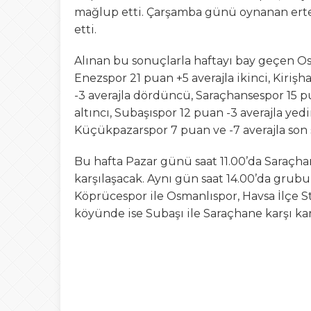
mağlup etti. Çarşamba günü oynanan ert
etti.
Alınan bu sonuçlarla haftayı bay geçen Os
Enezspor 21 puan +5 averajla ikinci, Kiri
-3 averajla dördüncü, Saraçhansespor 15 pu
altıncı, Subaşıspor 12 puan -3 averajla yedi
Küçükpazarspor 7 puan ve -7 averajla son s
Bu hafta Pazar günü saat 11.00’da Saraçh
karşılaşacak. Aynı gün saat 14.00’da grubu
Köprücespor ile Osmanlıspor, Havsa İlçe St
köyünde ise Subaşı ile Saraçhane karşı ka