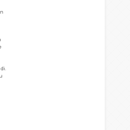
ın
Warning
: number_format() expects
parameter 1 to be double, string given
n
e
in
/home/spor22c/public_html/wp-
content/themes/wphaber/header.php
di.
’u
on line
133
a