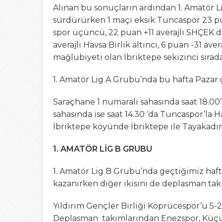
Alınan bu sonuçların ardından 1. Amatör Li
sürdürürken 1 maçı eksik Tuncaspor 23 puan
spor üçüncü, 22 puan +11 averajlı SHÇEK d
averajlı Havsa Birlik altıncı, 6 puan -31 ave
mağlubiyeti olan İbriktepe sekizinci sırada
1. Amatör Lig A Grubu’nda bu hafta Pazar
Saraçhane 1 numaralı sahasında saat 18.00’
sahasında ise saat 14.30 ‘da Tuncaspor’l
İbriktepe köyünde İbriktepe ile Tayakadın
1. AMATÖR LİG B GRUBU
1. Amatör Lig B Grubu’nda geçtiğimiz hafta
kazanırken diğer ikisini de deplasman takı
Yıldırım Gençler Birliği Köprücespor’u 5-2
Deplasman takımlarından Enezspor, Küçükp