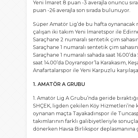
Yeni İmaret 8 puan -3 averajla onuncu sır
puan -26 averajla son sırada bulunuyor.
Süper Amatör Lig’de bu hafta oynanacak 
çalışan iki takım Yeni İmaretspor ile Edir
Saraçhane 2 numaralı sentetik çim sahası
Saraçhane 1 numaralı sentetik çim sahasın
Saraçhane 1 numaralı sahada saat 16.00’d
saat 14.00’da Doyranspor’la Karakasım, K
Anafartalarspor ile Yeni Karpuzlu karşıla
1. AMATÖR A GRUBU
1. Amatör Lig A Grubu’nda geride bıraktığım
SHÇEK, ligden çekilen Köy Hizmetleri’ne 
oynanan maçta Tayakadınspor ile Tuncaspo
takımlarının farklı galibiyetleriyle sonuçl
dönerken Havsa Birlikspor deplasmanına gide