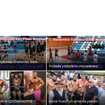
ybolda finalistler belli
Potada yıldızların mücadelesi
AKIM İÇİ İDDİALIYIZ
Koca Yusuf’un anısına yakıştı