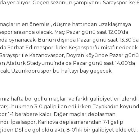
ada yer alıyor. Geçen sezonun şampiyonu Sarayspor ise 
maçların en önemlisi, düşme hattından uzaklaşmaya
nespor arasında olacak. Maç Pazar günü saat 12.00’da
nda oynanacak. Bunun dışında Pazar günü saat 13.30’da
da Serhat Edirnespor, lider Keşanspor’u misafir edecek.
a Sarayspr ile Kazanovaspor, Doyran köyünde Pazar günü
eşan Atatürk Stadyumu’nda da Pazar günü saat 14.00’da
şacak. Uzunköprüspor bu haftayı bay geçecek.
ız hafta bol gollü maçlar ve farklı galibiyetler izlendi.
karşı hükmen 3-0 galip ilan edilirken Tayakadın köyün
r 1-1 berabere kaldı. Diğer maçlar deplasman
andı. İpsalaspor, Karlıova deplasmanından 7-1 galip
n DSİ de gol oldu aktı, 8-0’lık bir galibiyet elde etti.