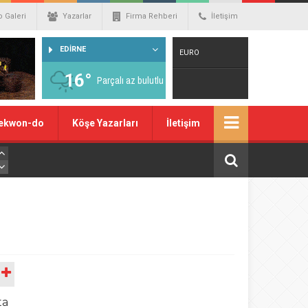
o Galeri
Yazarlar
Firma Rehberi
İletişim
EDİRNE
EURO
16°
Parçalı az bulutlu
Warning
: number_format() expects
ekwon-do
Köşe Yazarları
İletişim
parameter 1 to be double, string given
in
/home/spor22c/public_html/wp-
content/themes/wphaber/header.php
on line
129
A
ta
DOLAR