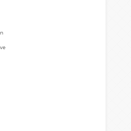
an
 ve