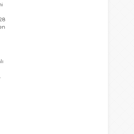
ni
-28
men
lı
.