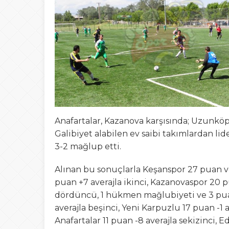
20:00
ŞAHİ’DEN KADI
08:20
Buca Deplasman
20:20
Namazı beklerke
20:15
Büyük Usta Pele 
20:08
Takımını kuran g
Anafartalar, Kazanova karşısında; Uzunköpr
Galibiyet alabilen ev saibi takımlardan li
3-2 mağlup etti.
Alınan bu sonuçlarla Keşanspor 27 puan v
puan +7 averajla ikinci, Kazanovaspor 20 
dördüncü, 1 hükmen mağlubiyeti ve 3 pua
averajla beşinci, Yeni Karpuzlu 17 puan -1 a
Anafartalar 11 puan -8 averajla sekizinci, 