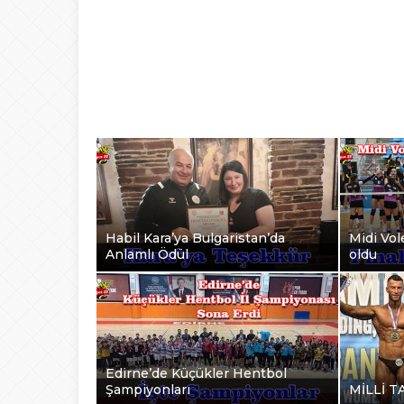
Habil Kara’ya Bulgaristan’da
Midi Vole
Anlamlı Ödül
oldu
Edirne’de Küçükler Hentbol
Şampiyonları
MİLLİ T