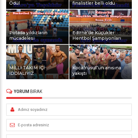
Ödül
finalistler belli oldu
Potada yıldızların
Edirne’de Küçükler
mücadelesi
Hentbol Şampiyonları
MİLLİ TAKIM İÇİ
Koca Yusuf’un anısına
İDDİALIYIZ
yakıştı
YORUM
BIRAK