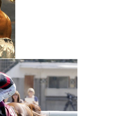
N MİLLİ TAKIMINA TEŞEKKÜR
ında Kayıp
n Hakk’a yürüdü
Mehmet’i kaybettik
elsin