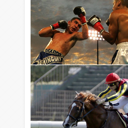
20:00
ŞAHİ’DEN KADI
08:20
Buca Deplasman
20:20
Namazı beklerke
20:15
Büyük Usta Pele 
20:08
Takımını kuran g