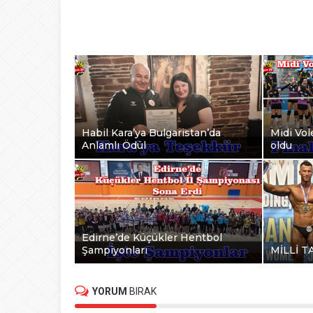
Habil Kara’ya Bulgaristan’da
Midi Vole
Anlamlı Ödül
oldu
Edirne’de Küçükler Hentbol
Şampiyonları
MİLLİ T
YORUM
BIRAK