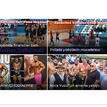
ybolda finalistler belli
Potada yıldızların mücadelesi
AKIM İÇİ İDDİALIYIZ
Koca Yusuf’un anısına yakıştı