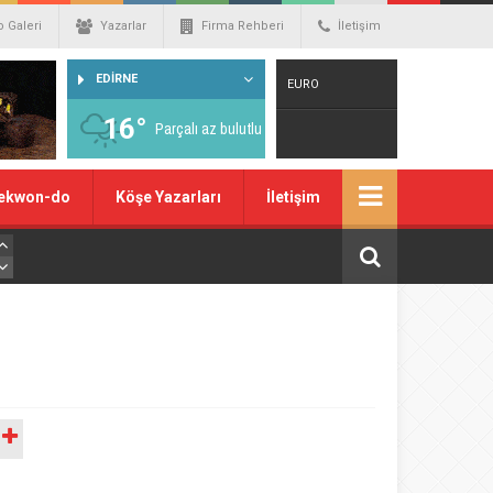
o Galeri
Yazarlar
Firma Rehberi
İletişim
EDİRNE
EURO
16°
Parçalı az bulutlu
Warning
: number_format() expects
ekwon-do
Köşe Yazarları
İletişim
parameter 1 to be double, string given
in
/home/spor22c/public_html/wp-
content/themes/wphaber/header.php
on line
129
A
DOLAR