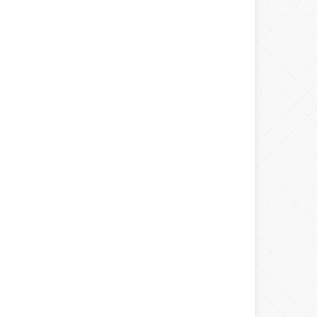
Warning
: number_format() expects
parameter 1 to be double, string given
in
/home/spor22c/public_html/wp-
content/themes/wphaber/header.php
on line
133