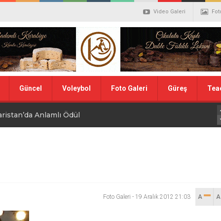
Video Galeri
Fot
Güncel
Voleybol
Foto Galeri
Güreş
Tea
aristan’da Anlamlı Ödül
alistler belli oldu
ler Hentbol Şampiyonları
 İDDİALIYIZ
Foto Galeri
-
19 Aralık 2012 21:03
A
ı Günü