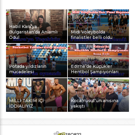
Habil Kara’ya
Bulgaristan’da Anlamlı
Midi Voleybolda
Ödül
finalistler belli oldu
Potada yıldızların
Edirne’de Küçükler
mücadelesi
Hentbol Şampiyonları
MİLLİ TAKIM İÇİ
Koca Yusuf’un anısına
İDDİALIYIZ
yakıştı