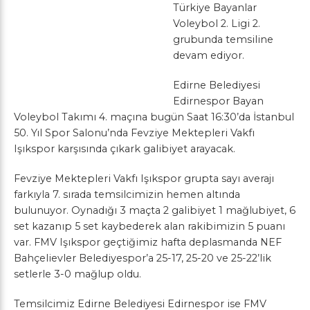
Türkiye Bayanlar
Voleybol 2. Ligi 2.
grubunda temsiline
devam ediyor.
Edirne Belediyesi
Edirnespor Bayan
Voleybol Takımı 4. maçına bugün Saat 16:30’da İstanbul
50. Yıl Spor Salonu’nda Fevziye Mektepleri Vakfı
Işıkspor karşısında çıkark galibiyet arayacak.
Fevziye Mektepleri Vakfı Işıkspor grupta sayı averajı
farkıyla 7. sırada temsilcimizin hemen altında
bulunuyor. Oynadığı 3 maçta 2 galibiyet 1 mağlubiyet, 6
set kazanıp 5 set kaybederek alan rakibimizin 5 puanı
var. FMV Işıkspor geçtiğimiz hafta deplasmanda NEF
Bahçelievler Belediyespor’a 25-17, 25-20 ve 25-22’lik
setlerle 3-0 mağlup oldu.
Temsilcimiz Edirne Belediyesi Edirnespor ise FMV