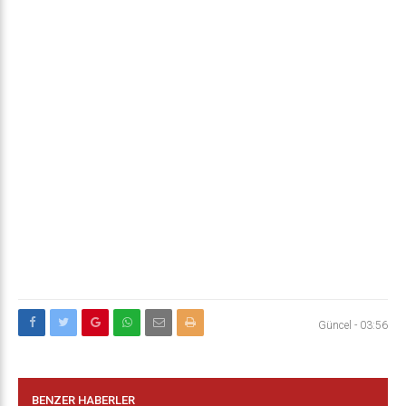
Güncel
-
03:56
BENZER HABERLER