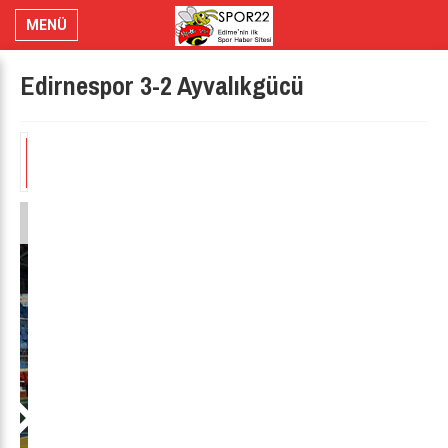
MENÜ
Edirnespor 3-2 Ayvalıkgücü
1
2
3
4
5
6