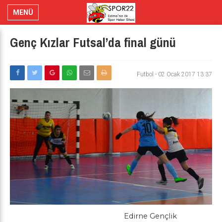
MENÜ
Genç Kızlar Futsal’da final günü
Futbol
-
02 Ocak 2017 13:37
Edirne Gençlik