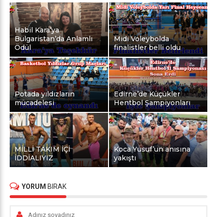
Habil Kara’ya
Bulgaristan’da Anlamlı
Midi Voleybolda
Ödül
finalistler belli oldu
Potada yıldızların
Edirne’de Küçükler
mücadelesi
Hentbol Şampiyonları
MİLLİ TAKIM İÇİ
Koca Yusuf’un anısına
İDDİALIYIZ
yakıştı
YORUM
BIRAK