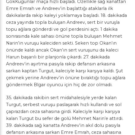
GökKugunlar maça hızlı başladı. Özellikle sağ kanattan
Emre Emrah ve Andreev’in başlattığı ataklarla ilk
dakikalarda rakip kaleyi yoklamaya başladı. 18. dakikada
ceza yayında topla buluşan Andreev, sert bir vuruşla
topu ağlara gönderdi ve gol perdesini açtı. 1 dakika
sonrasında kale sahası önüne topla buluşan Mehmet
Narin’in vuruşu kaleciden sekti. Seken top Okan’ın
önünde kaldı ancak Okan’ın sert vuruşunu da kaleci
Harun başarılı bir planjonla çıkardı. 27. dakikada
Andreev’in aşırtma pasıyla rakip defansın arkasına
sarkan kaptan Turgut, kaleciyle karşı karşıya kaldı. Şut
çekmek yerine Andreev’in önüne bıraktığı topu ağlara
göndermek Blgar oyuncu için hiç de zor olmadı.
35. dakikada rakibin sert midahalesiyle yerde kalan
Turgut, serbest vuruşu paslaşarak hızlı kullandı ve sol
çaprazdan ceza sahasına girdi. Kaleciyle karşı karşıya
kalan Turgut bu sefer de golü Mehmet Narin’e attırdı.
39. dakikada sağ kanatta Andreev’in akıl dolu pasıyla
defansın arkasına sarkan Emre Emrah, ceza sahasına