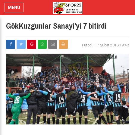
MENÜ
GökKuzgunlar Sanayi’yi 7 bitirdi
Futbol
-
17 Şubat 2013 19:43