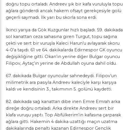
doğru topu ortaladı. Andreev şık bir kafa vuruluyla topu
ağlara gönderdi ancak hakem ofsayt gerekçesiyle golü
geçerli saymadı. İlk yarı bu skorla sona erdi.
İkinci yarıya da Gök Kuzgunlar hızlı başladı. 59. dakikada
sol kanattan ceza sahasına giren Turgut, topu sağına
çekti ve sert bir vuruşla Kaleci Harun’u avlayarak skoru
4-0’a taşıdı. 61 ve 64. dakikalarda Edirnespor GK oyuncu
değişikliğine gitti. Okan’ın yerine diğer Bulgar oyuncu
Filipov, Aytaç’ın yerine de Abdullah oyuna dahil oldu.
67. dakikada Bulgar oyuncular sahnedeydi. Filipov’un
milimetrik ara pasıyla Andreev kaleciyle karşı karşıya
kaldı ve kendisinin 3., takımının 5. golünü kaydetti.
82. dakikada sağ kanattan dibe inen Emre Emrah arka
direğe doğru ortaladı. Arka direkte Andreev sert bir
klafa vuruşu yaptı. Top Abfülkerim’in kafasına çarparak
ağlara gitti. Hakemin 4 dakika uzattığı maçın uzatma
dakikalarında penaltı kazanan Edirnespor Gençlik