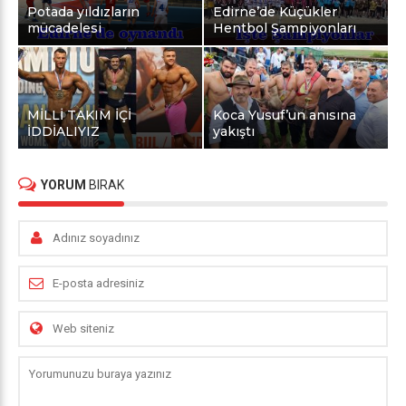
Potada yıldızların
Edirne’de Küçükler
mücadelesi
Hentbol Şampiyonları
MİLLİ TAKIM İÇİ
Koca Yusuf’un anısına
İDDİALIYIZ
yakıştı
YORUM
BIRAK