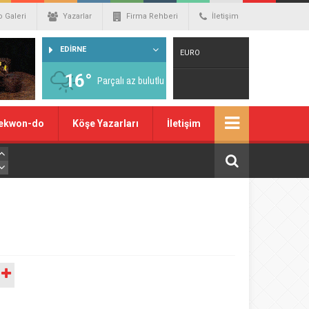
o Galeri
Yazarlar
Firma Rehberi
İletişim
EDİRNE
EURO
16°
Parçalı az bulutlu
Warning
: number_format() expects
ekwon-do
Köşe Yazarları
İletişim
parameter 1 to be double, string given
in
/home/spor22c/public_html/wp-
content/themes/wphaber/header.php
on line
129
A
DOLAR