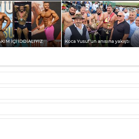
AKIM İÇİ İDDİALIYIZ
Koca Yusuf’un anısına yakıştı