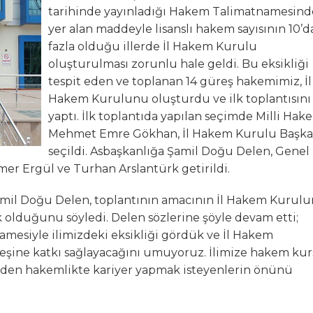
tarihinde yayınladığı Hakem Talimatnamesind
N MİLLİ TAKIMINA TEŞEKKÜR
yer alan maddeyle lisanslı hakem sayısının 10’d
fazla olduğu illerde İl Hakem Kurulu
ında Kayıp
oluşturulması zorunlu hale geldi. Bu eksikliği
tespit eden ve toplanan 14 güreş hakemimiz, İl
n Hakk’a yürüdü
Hakem Kurulunu oluşturdu ve ilk toplantısını
yaptı. İlk toplantıda yapılan seçimde Milli Hak
Mehmet’i kaybettik
Mehmet Emre Gökhan, İl Hakem Kurulu Başka
seçildi. Asbaşkanlığa Şamil Doğu Delen, Genel
elsin
mer Ergül ve Turhan Arslantürk getirildi.
amil Doğu Delen, toplantının amacının İl Hakem Kurul
olduğunu söyledi. Delen sözlerine şöyle devam etti;
esiyle ilimizdeki eksikliği gördük ve İl Hakem
eşine katkı sağlayacağını umuyoruz. İlimize hakem ku
erden hakemlikte kariyer yapmak isteyenlerin önünü