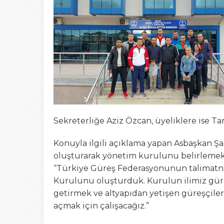
20:00
ŞAHİ’DEN KADI
08:20
Buca Deplasman
20:20
Namazı beklerke
20:15
Büyük Usta Pele 
20:08
Takımını kuran g
Sekreterliğe Aziz Özcan, üyeliklere ise Ta
Konuyla ilgili açıklama yapan Asbaşkan Ş
oluşturarak yönetim kurulunu belirlemek 
“Türkiye Güreş Federasyonunun talimatnam
Kurulunu oluşturduk. Kurulun ilimiz gür
getirmek ve altyapıdan yetişen güreşçil
açmak için çalışacağız.”