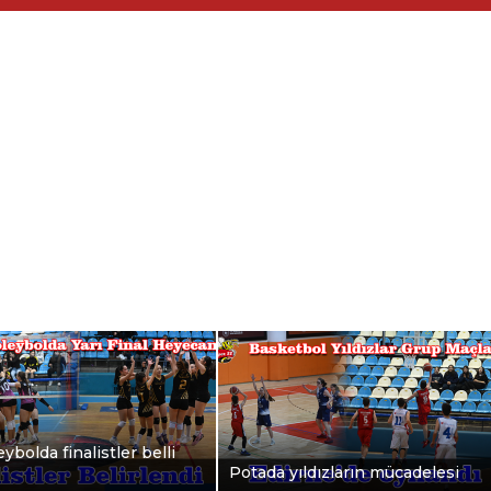
ybolda finalistler belli
Potada yıldızların mücadelesi