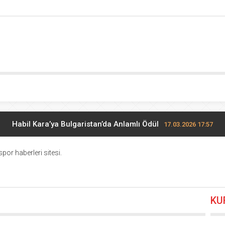
Habil Kara’ya Bulgaristan’da Anlamlı Ödül
17.03.2026 17:57
Midi Voleybolda finalistler belli oldu
17.03.2026 10:28
por haberleri sitesi.
Potada yıldızların mücadelesi
27.02.2026 17:13
KU
Edirne’de Küçükler Hentbol Şampiyonları
22.02.2026 20:00