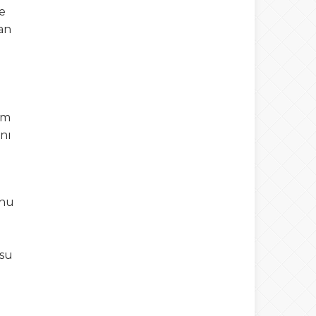
e
an
Warning
: number_format() expects
parameter 1 to be double, string given
em
in
/home/spor22c/public_html/wp-
nı
content/themes/wphaber/header.php
on line
133
unu
rsu