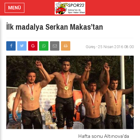
MENÜ
İlk madalya Serkan Makas’tan
Güreş
-
25 Nisan 2016 08:00
Hafta sonu Altınova’da