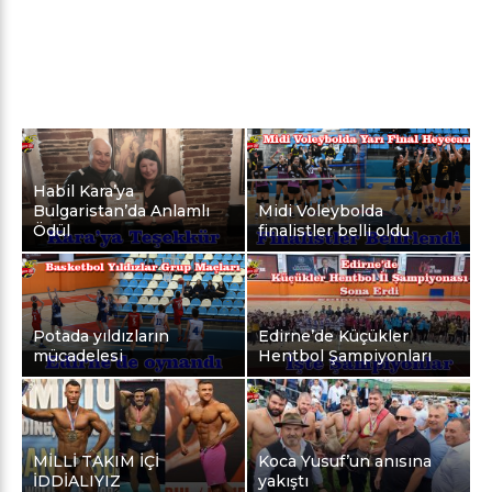
Habil Kara’ya
Bulgaristan’da Anlamlı
Midi Voleybolda
Ödül
finalistler belli oldu
Potada yıldızların
Edirne’de Küçükler
mücadelesi
Hentbol Şampiyonları
MİLLİ TAKIM İÇİ
Koca Yusuf’un anısına
İDDİALIYIZ
yakıştı