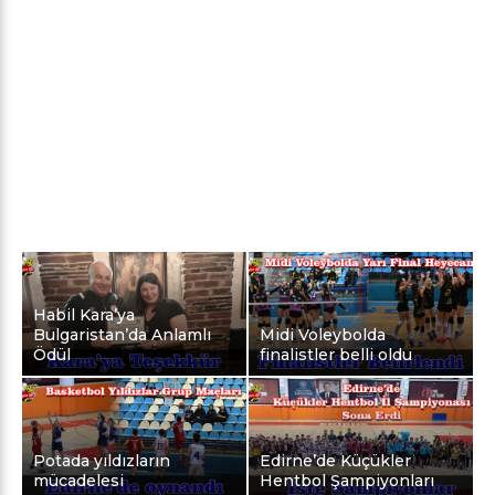
Habil Kara’ya
Bulgaristan’da Anlamlı
Midi Voleybolda
Ödül
finalistler belli oldu
Potada yıldızların
Edirne’de Küçükler
mücadelesi
Hentbol Şampiyonları