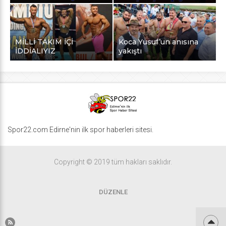
MİLLİ TAKIM İÇİ
Koca Yusuf’un anısına
İDDİALIYIZ
yakıştı
Spor22.com Edirne'nin ilk spor haberleri sitesi.
Copyright © 2019 tüm hakları saklıdır.
DÜZENLE