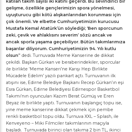
katılan takım sayısı iki katını geçerdi. Bu sevindirici bir
gelişme, özellikle gençlerimizin spora yönelmesi,
uyuşturucu gibi kötü alışkanlarından korunması için
çok önemli. Ve elbette Cumhuriyetimizin kurucusu
Mustafa Kemal Atatürk’ün söylediği; ‘Ben sporcunun
zeki, çevik ve ahlaklısını severim’ sözü ancak ve
ancak sporla yaşama geçebiliyor. Bütün takımlarımıza
başarılar diliyorum. Cumhuriyetimizin 94. Yılı kutlu
olsun”
dedi. Turnuvada Meme Kanserine de dikkat
çekildi. Başkan Gürkan ve beraberindekiler, sporcular
ile birlikte ‘Meme Kanseri’ne Karışı Hep Birlikte
Mücadele Edelim’ yazılı pankart açtı. Turnuvanın ilk
atışını ise, Edirne Belediye Başkanı Recep Gürkan’ın eşi
Esra Gürkan, Edirne Belediyesi Edirnespor Basketbol
Takımı’nın oyuncuları Kazım Berat Gümüş ve Eren
Beyaz ile birlikte yaptı. Turnuvanın başlangıç topu ise,
yine meme kanserine dikkat çekmek için pembe
renkli basketbol topu oldu. Turnuva XXL – Splash, ile
Kenveyeno – Miki Filmciler takımlarının maçıyla
başladı. Turnuvada birinci olan takıma 2 bin TL, ikinci