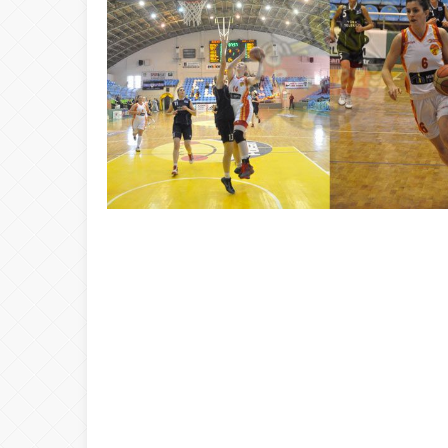
20:00
ŞAHİ’DEN KADI
08:20
Buca Deplasman
20:20
Namazı beklerke
20:15
Büyük Usta Pele 
20:08
Takımını kuran g