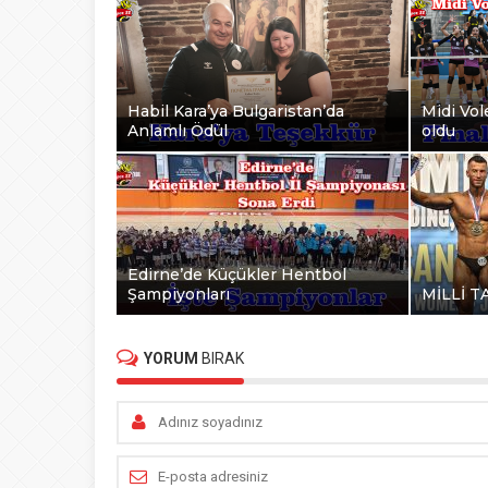
Habil Kara’ya Bulgaristan’da
Midi Vole
Anlamlı Ödül
oldu
Edirne’de Küçükler Hentbol
Şampiyonları
MİLLİ T
YORUM
BIRAK