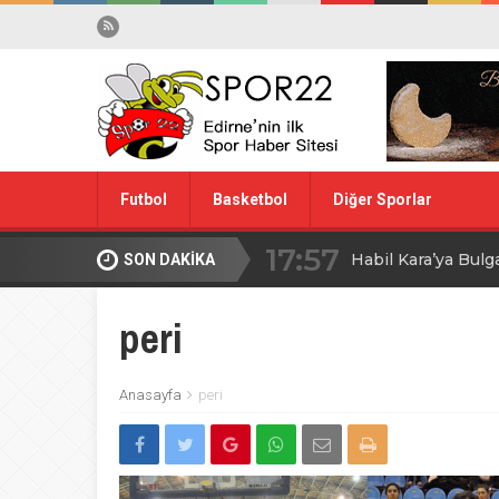
Futbol
Basketbol
Diğer Sporlar
17:57
Habil Kara’ya Bulg
SON DAKİKA
Spor Dışı
Yüzme
10:28
Midi Voleybolda fin
peri
20:00
Edirne’de Küçük
Anasayfa
peri
09:30
MİLLİ TAKIM İÇİ
08:00
Ağa Adayının Ac