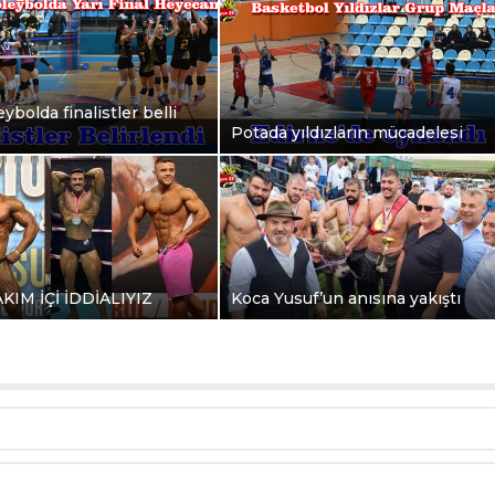
ybolda finalistler belli
Potada yıldızların mücadelesi
AKIM İÇİ İDDİALIYIZ
Koca Yusuf’un anısına yakıştı