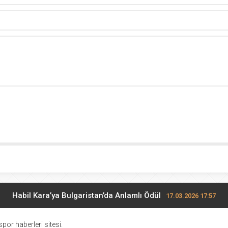
Habil Kara’ya Bulgaristan’da Anlamlı Ödül
17.03.2026 17:57
Midi Voleybolda finalistler belli oldu
17.03.2026 10:28
por haberleri sitesi.