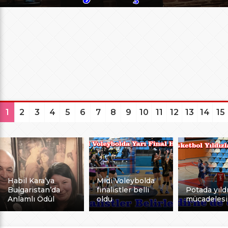
1
2
3
4
5
6
7
8
9
10
11
12
13
14
15
Habil Kara’ya
Midi Voleybolda
Bulgaristan’da
finalistler belli
Potada yıldı
Anlamlı Ödül
oldu
mücadelesi