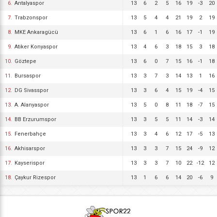
6.
Antalyaspor
13
6
2
5
16
19
-3
20
7.
Trabzonspor
13
5
4
4
21
19
2
19
8.
MKE Ankaragücü
13
6
1
6
16
17
-1
19
9.
Atiker Konyaspor
13
4
6
3
18
15
3
18
10.
Göztepe
13
6
0
7
15
16
-1
18
11.
Bursaspor
13
3
7
3
14
13
1
16
12.
DG Sivasspor
13
3
6
4
15
19
-4
15
13.
A. Alanyaspor
13
5
0
8
11
18
-7
15
14.
BB Erzurumspor
13
3
5
5
11
14
-3
14
15.
Fenerbahçe
13
3
4
6
12
17
-5
13
16.
Akhisarspor
13
3
3
7
15
24
-9
12
17.
Kayserispor
13
3
3
7
10
22
-12
12
18.
Çaykur Rizespor
13
1
6
6
14
20
-6
9