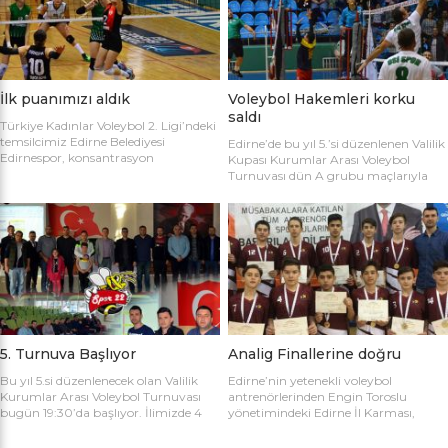
sahaya şu kadrolarla çıktılar: Edirne
Gülağız, Edanur Bayraklı, Sibel Mert,
Belediyesi Edirnespor: Simge, Edanur,
Ceren Atica, Simge Erden, S. Yaren
Sibel, Cere, Simge, Yaren, Halime,
Tank, Halime Akay, Selay Çalışkan,
Selay, Kübra, Deniz Salihli Belediye
Büşra […]
Spor: […]
İlk puanımızı aldık
Voleybol Hakemleri korku
saldı
Türkiye Kadınlar Voleybol 2. Ligi’ndeki
temsilcimiz Edirne Belediyesi
Edirne’de bu yıl 5.’si düzenlenen Valilik
Edirnespor, konsantrasyon
Kupası Kurumlar Arası Voleybol
eksikliğinin kurbanı oldu ve 2-0 öne
Turnuvası dün A grubu maçlarıyla
geçtiği maçı 3-2 kaybetti. Türkiye
başladı. İlk maçta Voleybol Hakemleri
Kadınlar Voleybol 2. Ligi’ne devam
ile Ecacılar Odası karşı karşıya geldi.
edilirken Edirnespor Kadın Voleybol
Maçı üçyüzden fazla voleybol sever
Takımı Mimar Sinan Spor Salonu’nda
izledi. Takımlar sahaya şu kadrolarla
kendi seyircisi önünde ilk maçına çıktı.
çıktılar: Voleybol Hakemleri: Oğulcan
İlk maçında deplasmanda Bursa
Kuru, Öyküm Akıncı, Ecem Göçmen,
Nilüfer Belediyesi’ne 3-0 mağlup
Özge Göktaş, Rabia Acun, Gökay
olmuştu. İkinci maçında konuk ettiği
Karatop, Semih Sormaz, Coşkun
Biga […]
Özsoy […]
5. Turnuva Başlıyor
Analig Finallerine doğru
Bu yıl 5.si düzenlenecek olan Valilik
Edirne’nin yetenekli voleybol
Kurumlar Arası Voleybol Turnuvası
antrenörlerinden Engin Toroslu
bugün 19:30’da başlıyor. İlimizde 4
yönetimindeki Edirne İl Karması,
yıldır kurumlar arasında düzenlenen
Analig Türkiye Finalleri’ne katılmak
Valilik Voleybol Turnuvasının 5.si
için hazırlıklarına devam ediyor. Spor