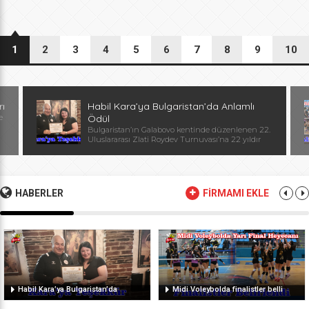
1
2
3
4
5
6
7
8
9
10
rı
Habil Kara’ya Bulgaristan’da Anlamlı
e
Ödül
Bulgaristan’ın Galabovo kentinde düzenlenen 22.
Uluslararası Zlati Roydev Turnuvası’na 22 yıldır
kesintisiz katılan Edirne güreş takımı, önemli bir
başarıya daha imza attı. Edirne ekibinin istikrarlı
katılımı ve elde ettiği başarılar dolayısıyla
Başantrenör Habil Kara’ya, Bulgaristan Güreş
Federasyonu Başkanı, Avrupa ve Dünya
HABERLER
FİRMAMI EKLE
Şampiyonu, olimpiyat ikincisi Stanka Zlateva
tarafından özel plaket takdim edildi. Ödül
töreninde konuşan Zlateva, […]
Habil Kara’ya Bulgaristan’da
Midi Voleybolda finalistler belli