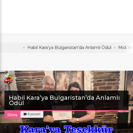
Anlamlı Ödül
oldu
Habil Kara’ya Bulgaristan’da Anlamlı Ödül
Midi Voleybol
Habil Kara’ya Bulgaristan’da Anlamlı
Ödül
0 yorum
Güreş