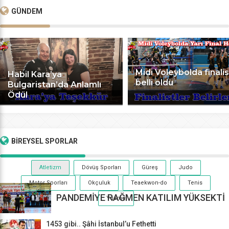
GÜNDEM
Midi Voleybolda finalis
Habil Kara’ya
belli oldu
Bulgaristan’da Anlamlı
Ödül
BİREYSEL
SPORLAR
Atletizm
Dövüş Sporları
Güreş
Judo
Motor Sporları
Okçuluk
Teaekwon-do
Tenis
PANDEMİYE RAĞMEN KATILIM YÜKSEKTİ
Yüzme
1453 gibi.. Şâhi İstanbul’u Fethetti