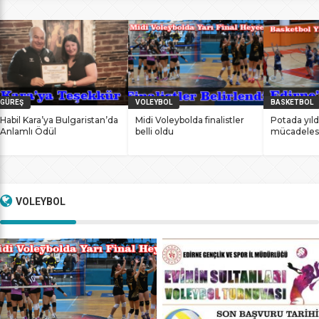
bile antrenmanlarına ara vermemesinin sonucunda
başarılarına yenilerini ekledi. İstanbul Ataköy’de 11-12 Mart
2017 tarihlerinde düzenlenen Masterlar […]
GÜREŞ
VOLEYBOL
BASKETBOL
Habil Kara’ya Bulgaristan’da
Midi Voleybolda finalistler
Potada yıld
Anlamlı Ödül
belli oldu
mücadeles
VOLEYBOL