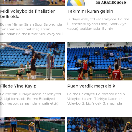
Midi Voleybolda finalistler
Takımını kuran gelsin
belli oldu
Türkiye Voleybol Federasyonu Edirne
İl Temsilcisi Ayhan Dinç, Spor22’ye
Edirne Mimar Sinan Spor Salonunda
yaptığı açıklamada “Evinin
oynanan yarı final maçlarının
Sultanları” voleybol turnuvası
ardından Edirne Kızlar Midi Voleybol İl
hakkında bilgi verdi. Edirne Voleybol İl
Şampiyonluğu final maçında
Temsilciliği olarak “Evinin Sultanları”
oynamaya hak kazanan takımlar
ismiyle Kadın Voleybol Turnuvası
belirlendi. İlk oynanan yarı final
organize ediliyor. 18 yaşını doldurmuş
maçında Atletik Trakya takımını 25-
tüm kadınların katılımına açık olan
17, 25-7 ve 25-20’lik setlerle 3-0
turnuvaya katılım için takım
mağlup eden Keşan Yıldızı takımı
kaptanlarının sporcu listesini sağlık
finale adını ilk yazdıran takım oldu.
raporlarıyla(sağlık ocağından
Oynanan ikinci maçta Avrupa
alınması yeterli) birlikte Gençlik Spor
Yıldızları ile Kırcasalih […]
İl […]
Filede Yine Kayıp
Puan verdik maçı aldık
Edirne’nin Türkiye Kadınlar Voleybol
Edirne Belediyesi Edirnespor Kadın
2. Ligi temsilcisi Edirne Belediyesi
Voleybol takımı Türkiye Kadınlar
Edirnespor, sahasında misafir ettiği
Voleybol 2. Ligi’ndeki 3. maçında
Salihli Belediyespor’a mağlup oldu.
İnegöl Voleybol’u 3-2 mağlup ederek
Türkiye Kadınlar Voleybol İkinci Ligi
ilk galibiyetini aldı. Mimar Sinan Spor
temsilcimiz Edirne Belediyesi
Salonu’nda Metin Demirbağ ve
Edirnespor, Mimar Sinan Spor
Emrah Baran’ın yönettiği
Salonu’nda Manisa Salihli
karşılaşmaya takımlar şu kadrolarla
Belediyespor’la karşılaştı. Takımlar
çıktılar: EDİRNESPOR: Simge