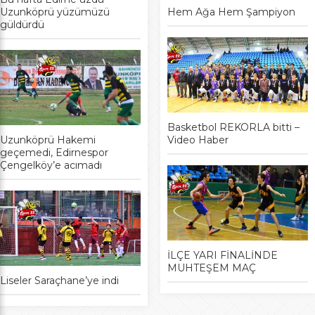
Uzunköprü yüzümüzü
Hem Ağa Hem Şampiyon
güldürdü
Basketbol REKORLA bitti –
Uzunköprü Hakemi
Video Haber
geçemedi, Edirnespor
Çengelköy’e acımadı
İLÇE YARI FİNALİNDE
MUHTEŞEM MAÇ
Liseler Saraçhane’ye indi