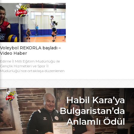
bugün başlıyor. Toplamda 14 takımın
Bakanlığı Projesi ile başlatılan ve ilk
katılımıyla düzenlenen 5. Valilik
grup müsabakaları Aralık ayında
Voleybol Turnuvasının teknik
oynanan Analig Voleybol
toplantısı ve kura çekimi Aliço
Turnuvasına katılan il karması
Pehlivan Sporcu Eğitim Merkezi
takımımız, Tekirdağ’daki grup
Toplantı Salonu’nda yapıldı.
maçların ardından Bilecik’teki Çeyrek
Toplantıya Voleybol hakemi ve
Final maçlarını da geçerek yarı
antrenörü Engin Toroslu, Ayhan […]
finallere yükseldi. Eskişehir’de
oynanan yarı final maçlarında […]
Voleybol REKORLA başladı –
Video Haber
Edirne İl Milli Eğitim Müdürlüğü ile
Gençlik Hizmetleri ve Spor İl
Müdürlüğü’nce ortaklaşa düzenlenen
ve Bu yıl 32 okulla katılım rekoru
kırılan Genç Kızlar A Kategorisi
Voleybol ilk gün maçlarında servis sayı
rekoru kırıldı. REKOR KATILIMA
REKORLU AÇILIŞ Edirne Okullar
Habil Kara’ya
Arası Genç Kızlar A Kategorisi
Voleybol İl Şampiyonluğu maçlarına
Bulgaristan’da
bu yıl 8 grupta toplam […]
Anlamlı Ödül