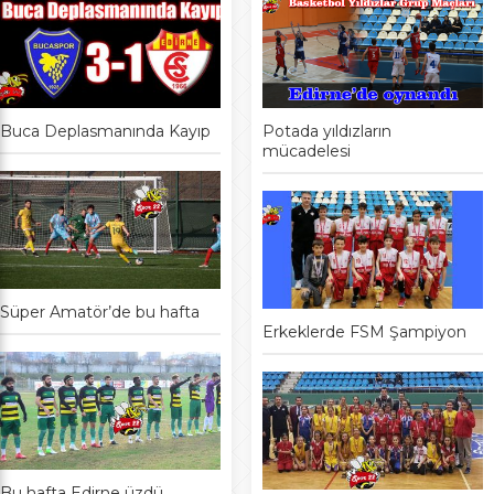
Buca Deplasmanında Kayıp
Potada yıldızların
mücadelesi
Süper Amatör’de bu hafta
Erkeklerde FSM Şampiyon
Bu hafta Edirne üzdü