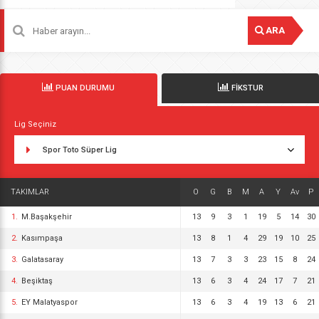
ARA
PUAN DURUMU
FİKSTUR
Lig Seçiniz
Spor Toto Süper Lig
TAKIMLAR
O
G
B
M
A
Y
Av
P
1.
M.Başakşehir
13
9
3
1
19
5
14
30
2.
Kasımpaşa
13
8
1
4
29
19
10
25
3.
Galatasaray
13
7
3
3
23
15
8
24
4.
Beşiktaş
13
6
3
4
24
17
7
21
5.
EY Malatyaspor
13
6
3
4
19
13
6
21