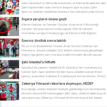
Adını İstanbul’un fethinde kullanılan ve Edirne’de dökülen dev
Şâhi toplarından alan ilimizin başarılı spor kulübü Şâhi
Spor’un atletleri Vodafone İstanbul Yarı Maratonunda fırtına
gibi esti. Dünyanın en iyi 10 yarı maratonu arasında yer alan
Sigara yarışların önüne geçti
Vodafone İstanbul Yarı Maratonu’na ilimizden Şâhi Spor 5
sporcusuyla katıldı. Vodafone İstanbul Yarı Maratonu 10 bin
Edirne Yıldızlar ve Gençler Okullar Arası Kros İl Birinciliği
metre yarışına toplamda 4 bin […]
yarışları Sarayiçi parkurunda yapıldı. Edirne Gençlik
Hizmetleri ve Spo İl Müdürlüğü ile Edirne İl Milli Eğitim
Müdürlüğü’nce ortaklaşa düzenlenen Okullar arası Kros İl
Sınırsız dostluk sınıra takıldı
Birinciliği yarışları Sarayiçi parkurunda yapıldı. Oldukça soğuk
ve yağmurlu bir havada düzenlenen yarışlara katılımın
Bu yıl 4.sü düzenlenen Uluslar Arası Sınırsız Dostluk Yarı
yoğun olması atletizm adına sevindirici bulunurken Atletizm
Maratonu birçok ülkeden 320 atletin katılımıyla gerçekleşti .
Federasyonu İl […]
Yoğun ilgi gören yarı maratona şehrimizden de çok sayıda
sporcunun yanı sıra Edirne Şahi Spordan 2 takım ve İş adamı
Şahi İstanbul’u fethetti
Ali Soydan tarafından yeni kurulmasına rağmen bir çok
branşta başarıdan başarıya koşan Edirne Al Kan Spor Kulübü
İstanbul’da yapılan Vodafone 13. İstanbul Yarı maratonuna
de […]
katılan Şahi Spor atletleri 50’den fazla ülkeden katıan 8 bin
sporcu arasından 6 derece 3 madalyayla ilimize döndü. İlimizi
faaliyet gösterdiği tüm branşlarda başarıyla temsil eden Şahi
Zekeriya Yılmazel rekorlara doymuyor, HEDEF
spor, başarılarına bir yensini ekledi. İstanbul’da yapılan ve
OLİMPİYAT ŞAMPİYONLUĞU
50’yi aşkın ülkeden 8 bin sporcunun katıldığı Vodafone 13.
Kurulduğu andan itibaren faaliyet gösterdiği tüm branşlarda
İstanbul Yarı Maratonuna katılan […]
ilimizin lokomotifi haline gelen Şâhi Spor, atletizmdeki büyük
usta sporcusu Zekeriya Yılmazel ile ilimize büyük bir başarı
daha getirdi. Geçtiğimiz yıl 800 metrede Türkiye rekorunu
ilimize getiren Zekeriya Yılmazel, kardan yollar kapandığında