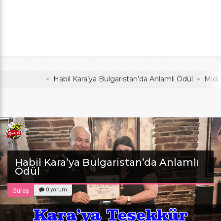
Anlamlı Ödül
oldu
Habil Kara’ya Bulgaristan’da Anlamlı Ödül
Midi Voley
Habil Kara’ya Bulgaristan’da Anlamlı
Ödül
0 yorum
Güreş