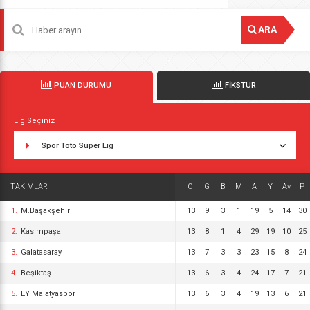
ARA
PUAN DURUMU
FİKSTUR
Lig Seçiniz
Spor Toto Süper Lig
TAKIMLAR
O
G
B
M
A
Y
Av
P
1.
M.Başakşehir
13
9
3
1
19
5
14
30
2.
Kasımpaşa
13
8
1
4
29
19
10
25
3.
Galatasaray
13
7
3
3
23
15
8
24
4.
Beşiktaş
13
6
3
4
24
17
7
21
5.
EY Malatyaspor
13
6
3
4
19
13
6
21