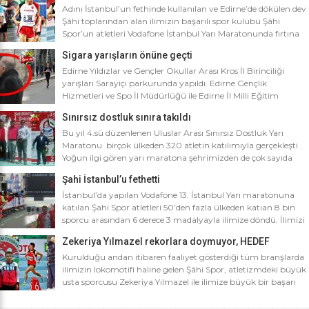
Adını İstanbul’un fethinde kullanılan ve Edirne’de dökülen dev
Şâhi toplarından alan ilimizin başarılı spor kulübü Şâhi
Spor’un atletleri Vodafone İstanbul Yarı Maratonunda fırtına
gibi esti. Dünyanın en iyi 10 yarı maratonu arasında yer alan
Sigara yarışların önüne geçti
Vodafone İstanbul Yarı Maratonu’na ilimizden Şâhi Spor 5
sporcusuyla katıldı. Vodafone İstanbul Yarı Maratonu 10 bin
Edirne Yıldızlar ve Gençler Okullar Arası Kros İl Birinciliği
metre yarışına toplamda 4 bin […]
yarışları Sarayiçi parkurunda yapıldı. Edirne Gençlik
Hizmetleri ve Spo İl Müdürlüğü ile Edirne İl Milli Eğitim
Müdürlüğü’nce ortaklaşa düzenlenen Okullar arası Kros İl
Sınırsız dostluk sınıra takıldı
Birinciliği yarışları Sarayiçi parkurunda yapıldı. Oldukça soğuk
ve yağmurlu bir havada düzenlenen yarışlara katılımın
Bu yıl 4.sü düzenlenen Uluslar Arası Sınırsız Dostluk Yarı
yoğun olması atletizm adına sevindirici bulunurken Atletizm
Maratonu birçok ülkeden 320 atletin katılımıyla gerçekleşti .
Federasyonu İl […]
Yoğun ilgi gören yarı maratona şehrimizden de çok sayıda
sporcunun yanı sıra Edirne Şahi Spordan 2 takım ve İş adamı
Şahi İstanbul’u fethetti
Ali Soydan tarafından yeni kurulmasına rağmen bir çok
branşta başarıdan başarıya koşan Edirne Al Kan Spor Kulübü
İstanbul’da yapılan Vodafone 13. İstanbul Yarı maratonuna
de […]
katılan Şahi Spor atletleri 50’den fazla ülkeden katıan 8 bin
sporcu arasından 6 derece 3 madalyayla ilimize döndü. İlimizi
faaliyet gösterdiği tüm branşlarda başarıyla temsil eden Şahi
Zekeriya Yılmazel rekorlara doymuyor, HEDEF
spor, başarılarına bir yensini ekledi. İstanbul’da yapılan ve
OLİMPİYAT ŞAMPİYONLUĞU
50’yi aşkın ülkeden 8 bin sporcunun katıldığı Vodafone 13.
Kurulduğu andan itibaren faaliyet gösterdiği tüm branşlarda
İstanbul Yarı Maratonuna katılan […]
ilimizin lokomotifi haline gelen Şâhi Spor, atletizmdeki büyük
usta sporcusu Zekeriya Yılmazel ile ilimize büyük bir başarı
daha getirdi. Geçtiğimiz yıl 800 metrede Türkiye rekorunu
ilimize getiren Zekeriya Yılmazel, kardan yollar kapandığında