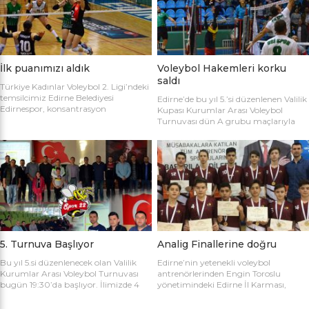
sahaya şu kadrolarla çıktılar: Edirne
Gülağız, Edanur Bayraklı, Sibel Mert,
Belediyesi Edirnespor: Simge, Edanur,
Ceren Atica, Simge Erden, S. Yaren
Sibel, Cere, Simge, Yaren, Halime,
Tank, Halime Akay, Selay Çalışkan,
Selay, Kübra, Deniz Salihli Belediye
Büşra […]
Spor: […]
İlk puanımızı aldık
Voleybol Hakemleri korku
saldı
Türkiye Kadınlar Voleybol 2. Ligi’ndeki
temsilcimiz Edirne Belediyesi
Edirne’de bu yıl 5.’si düzenlenen Valilik
Edirnespor, konsantrasyon
Kupası Kurumlar Arası Voleybol
eksikliğinin kurbanı oldu ve 2-0 öne
Turnuvası dün A grubu maçlarıyla
geçtiği maçı 3-2 kaybetti. Türkiye
başladı. İlk maçta Voleybol Hakemleri
Kadınlar Voleybol 2. Ligi’ne devam
ile Ecacılar Odası karşı karşıya geldi.
edilirken Edirnespor Kadın Voleybol
Maçı üçyüzden fazla voleybol sever
Takımı Mimar Sinan Spor Salonu’nda
izledi. Takımlar sahaya şu kadrolarla
kendi seyircisi önünde ilk maçına çıktı.
çıktılar: Voleybol Hakemleri: Oğulcan
İlk maçında deplasmanda Bursa
Kuru, Öyküm Akıncı, Ecem Göçmen,
Nilüfer Belediyesi’ne 3-0 mağlup
Özge Göktaş, Rabia Acun, Gökay
olmuştu. İkinci maçında konuk ettiği
Karatop, Semih Sormaz, Coşkun
Biga […]
Özsoy […]
5. Turnuva Başlıyor
Analig Finallerine doğru
Bu yıl 5.si düzenlenecek olan Valilik
Edirne’nin yetenekli voleybol
Kurumlar Arası Voleybol Turnuvası
antrenörlerinden Engin Toroslu
bugün 19:30’da başlıyor. İlimizde 4
yönetimindeki Edirne İl Karması,
yıldır kurumlar arasında düzenlenen
Analig Türkiye Finalleri’ne katılmak
Valilik Voleybol Turnuvasının 5.si
için hazırlıklarına devam ediyor. Spor