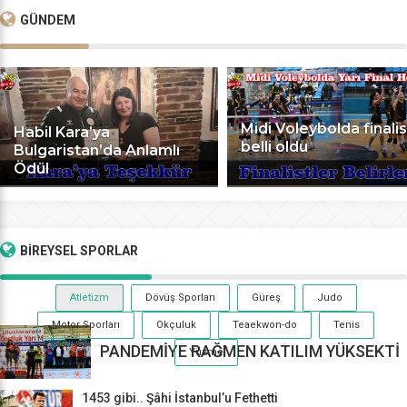
GÜNDEM
Midi Voleybolda finalis
Habil Kara’ya
belli oldu
Bulgaristan’da Anlamlı
Ödül
BİREYSEL
SPORLAR
Atletizm
Dövüş Sporları
Güreş
Judo
Motor Sporları
Okçuluk
Teaekwon-do
Tenis
PANDEMİYE RAĞMEN KATILIM YÜKSEKTİ
Yüzme
1453 gibi.. Şâhi İstanbul’u Fethetti