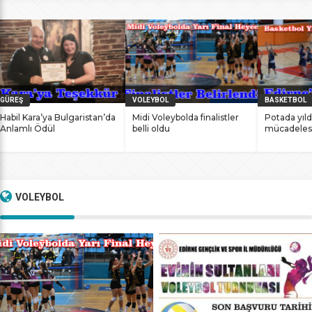
bile antrenmanlarına ara vermemesinin sonucunda
başarılarına yenilerini ekledi. İstanbul Ataköy’de 11-12 Mart
2017 tarihlerinde düzenlenen Masterlar […]
GÜREŞ
VOLEYBOL
BASKETBOL
Habil Kara’ya Bulgaristan’da
Midi Voleybolda finalistler
Potada yıld
Anlamlı Ödül
belli oldu
mücadeles
VOLEYBOL