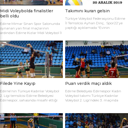
Midi Voleybolda finalistler
Takımını kuran gelsin
belli oldu
Türkiye Voleybol Federasyonu Edirne
İl Temsilcisi Ayhan Dinç, Spor22’ye
Edirne Mimar Sinan Spor Salonunda
yaptığı açıklamada “Evinin
oynanan yarı final maçlarının
Sultanları” voleybol turnuvası
ardından Edirne Kızlar Midi Voleybol İl
hakkında bilgi verdi. Edirne Voleybol İl
Şampiyonluğu final maçında
Temsilciliği olarak “Evinin Sultanları”
oynamaya hak kazanan takımlar
ismiyle Kadın Voleybol Turnuvası
belirlendi. İlk oynanan yarı final
organize ediliyor. 18 yaşını doldurmuş
maçında Atletik Trakya takımını 25-
tüm kadınların katılımına açık olan
17, 25-7 ve 25-20’lik setlerle 3-0
turnuvaya katılım için takım
mağlup eden Keşan Yıldızı takımı
kaptanlarının sporcu listesini sağlık
finale adını ilk yazdıran takım oldu.
raporlarıyla(sağlık ocağından
Oynanan ikinci maçta Avrupa
alınması yeterli) birlikte Gençlik Spor
Yıldızları ile Kırcasalih […]
İl […]
Filede Yine Kayıp
Puan verdik maçı aldık
Edirne’nin Türkiye Kadınlar Voleybol
Edirne Belediyesi Edirnespor Kadın
2. Ligi temsilcisi Edirne Belediyesi
Voleybol takımı Türkiye Kadınlar
Edirnespor, sahasında misafir ettiği
Voleybol 2. Ligi’ndeki 3. maçında
Salihli Belediyespor’a mağlup oldu.
İnegöl Voleybol’u 3-2 mağlup ederek
Türkiye Kadınlar Voleybol İkinci Ligi
ilk galibiyetini aldı. Mimar Sinan Spor
temsilcimiz Edirne Belediyesi
Salonu’nda Metin Demirbağ ve
Edirnespor, Mimar Sinan Spor
Emrah Baran’ın yönettiği
Salonu’nda Manisa Salihli
karşılaşmaya takımlar şu kadrolarla
Belediyespor’la karşılaştı. Takımlar
çıktılar: EDİRNESPOR: Simge