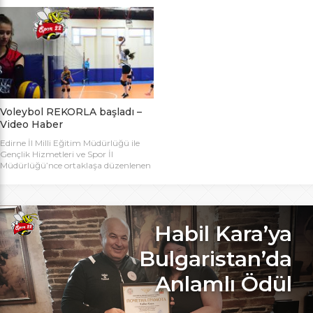
bugün başlıyor. Toplamda 14 takımın
Bakanlığı Projesi ile başlatılan ve ilk
katılımıyla düzenlenen 5. Valilik
grup müsabakaları Aralık ayında
Voleybol Turnuvasının teknik
oynanan Analig Voleybol
toplantısı ve kura çekimi Aliço
Turnuvasına katılan il karması
Pehlivan Sporcu Eğitim Merkezi
takımımız, Tekirdağ’daki grup
Toplantı Salonu’nda yapıldı.
maçların ardından Bilecik’teki Çeyrek
Toplantıya Voleybol hakemi ve
Final maçlarını da geçerek yarı
antrenörü Engin Toroslu, Ayhan […]
finallere yükseldi. Eskişehir’de
oynanan yarı final maçlarında […]
Voleybol REKORLA başladı –
Video Haber
Edirne İl Milli Eğitim Müdürlüğü ile
Gençlik Hizmetleri ve Spor İl
Müdürlüğü’nce ortaklaşa düzenlenen
ve Bu yıl 32 okulla katılım rekoru
kırılan Genç Kızlar A Kategorisi
Voleybol ilk gün maçlarında servis sayı
rekoru kırıldı. REKOR KATILIMA
REKORLU AÇILIŞ Edirne Okullar
Habil Kara’ya
Arası Genç Kızlar A Kategorisi
Voleybol İl Şampiyonluğu maçlarına
Bulgaristan’da
bu yıl 8 grupta toplam […]
Anlamlı Ödül