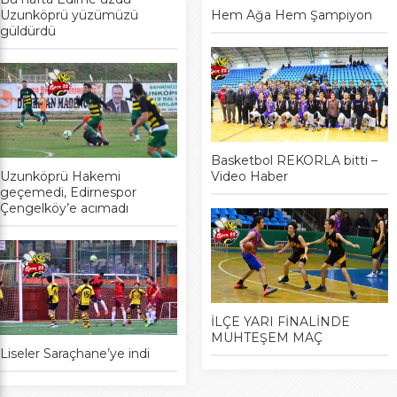
Uzunköprü yüzümüzü
Hem Ağa Hem Şampiyon
güldürdü
Basketbol REKORLA bitti –
Uzunköprü Hakemi
Video Haber
geçemedi, Edirnespor
Çengelköy’e acımadı
İLÇE YARI FİNALİNDE
MUHTEŞEM MAÇ
Liseler Saraçhane’ye indi