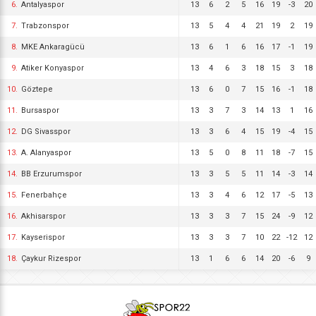
6.
Antalyaspor
13
6
2
5
16
19
-3
20
7.
Trabzonspor
13
5
4
4
21
19
2
19
8.
MKE Ankaragücü
13
6
1
6
16
17
-1
19
9.
Atiker Konyaspor
13
4
6
3
18
15
3
18
10.
Göztepe
13
6
0
7
15
16
-1
18
11.
Bursaspor
13
3
7
3
14
13
1
16
12.
DG Sivasspor
13
3
6
4
15
19
-4
15
13.
A. Alanyaspor
13
5
0
8
11
18
-7
15
14.
BB Erzurumspor
13
3
5
5
11
14
-3
14
15.
Fenerbahçe
13
3
4
6
12
17
-5
13
16.
Akhisarspor
13
3
3
7
15
24
-9
12
17.
Kayserispor
13
3
3
7
10
22
-12
12
18.
Çaykur Rizespor
13
1
6
6
14
20
-6
9