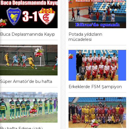
Buca Deplasmanında Kayıp
Potada yıldızların
mücadelesi
Süper Amatör’de bu hafta
Erkeklerde FSM Şampiyon
Bu hafta Edirne üzdü