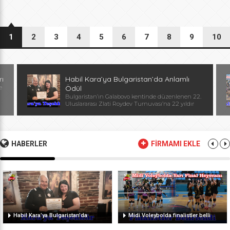
1
2
3
4
5
6
7
8
9
10
rı
Habil Kara’ya Bulgaristan’da Anlamlı
e
Ödül
Bulgaristan’ın Galabovo kentinde düzenlenen 22.
Uluslararası Zlati Roydev Turnuvası’na 22 yıldır
kesintisiz katılan Edirne güreş takımı, önemli bir
başarıya daha imza attı. Edirne ekibinin istikrarlı
katılımı ve elde ettiği başarılar dolayısıyla
Başantrenör Habil Kara’ya, Bulgaristan Güreş
Federasyonu Başkanı, Avrupa ve Dünya
HABERLER
FİRMAMI EKLE
Şampiyonu, olimpiyat ikincisi Stanka Zlateva
tarafından özel plaket takdim edildi. Ödül
töreninde konuşan Zlateva, […]
Habil Kara’ya Bulgaristan’da
Midi Voleybolda finalistler belli