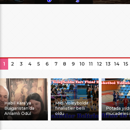
1
2
3
4
5
6
7
8
9
10
11
12
13
14
15
Habil Kara’ya
Midi Voleybolda
Bulgaristan’da
finalistler belli
Potada yıldı
Anlamlı Ödül
oldu
mücadelesi