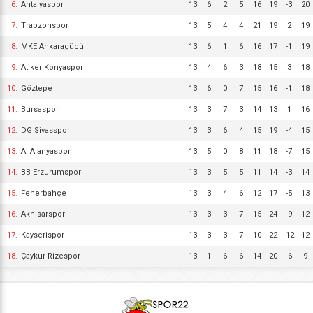
6.
Antalyaspor
13
6
2
5
16
19
-3
20
7.
Trabzonspor
13
5
4
4
21
19
2
19
8.
MKE Ankaragücü
13
6
1
6
16
17
-1
19
9.
Atiker Konyaspor
13
4
6
3
18
15
3
18
10.
Göztepe
13
6
0
7
15
16
-1
18
11.
Bursaspor
13
3
7
3
14
13
1
16
12.
DG Sivasspor
13
3
6
4
15
19
-4
15
13.
A. Alanyaspor
13
5
0
8
11
18
-7
15
14.
BB Erzurumspor
13
3
5
5
11
14
-3
14
15.
Fenerbahçe
13
3
4
6
12
17
-5
13
16.
Akhisarspor
13
3
3
7
15
24
-9
12
17.
Kayserispor
13
3
3
7
10
22
-12
12
18.
Çaykur Rizespor
13
1
6
6
14
20
-6
9