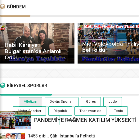
GÜNDEM
Midi Voleybolda finalis
Habil Kara’ya
belli oldu
Bulgaristan’da Anlamlı
Ödül
BİREYSEL
SPORLAR
Atletizm
Dövüş Sporları
Güreş
Judo
Motor Sporları
Okçuluk
Teaekwon-do
Tenis
PANDEMİYE RAĞMEN KATILIM YÜKSEKTİ
Yüzme
1453 gibi.. Şâhi İstanbul’u Fethetti