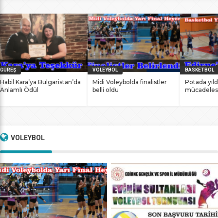
bile antrenmanlarına ara vermemesinin sonucunda
başarılarına yenilerini ekledi. İstanbul Ataköy’de 11-12 Mart
2017 tarihlerinde düzenlenen Masterlar […]
GÜREŞ
VOLEYBOL
BASKETBOL
Habil Kara’ya Bulgaristan’da
Midi Voleybolda finalistler
Potada yıld
Anlamlı Ödül
belli oldu
mücadeles
VOLEYBOL