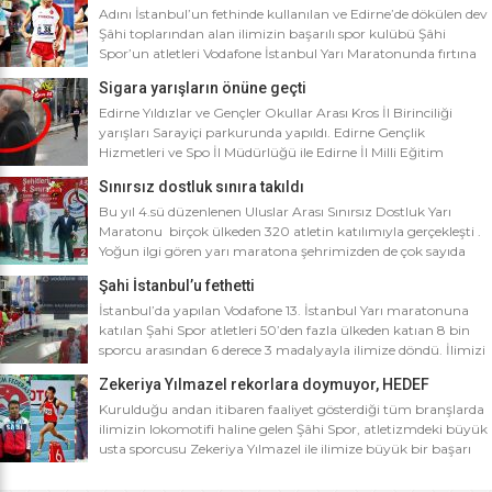
Adını İstanbul’un fethinde kullanılan ve Edirne’de dökülen dev
Şâhi toplarından alan ilimizin başarılı spor kulübü Şâhi
Spor’un atletleri Vodafone İstanbul Yarı Maratonunda fırtına
gibi esti. Dünyanın en iyi 10 yarı maratonu arasında yer alan
Sigara yarışların önüne geçti
Vodafone İstanbul Yarı Maratonu’na ilimizden Şâhi Spor 5
sporcusuyla katıldı. Vodafone İstanbul Yarı Maratonu 10 bin
Edirne Yıldızlar ve Gençler Okullar Arası Kros İl Birinciliği
metre yarışına toplamda 4 bin […]
yarışları Sarayiçi parkurunda yapıldı. Edirne Gençlik
Hizmetleri ve Spo İl Müdürlüğü ile Edirne İl Milli Eğitim
Müdürlüğü’nce ortaklaşa düzenlenen Okullar arası Kros İl
Sınırsız dostluk sınıra takıldı
Birinciliği yarışları Sarayiçi parkurunda yapıldı. Oldukça soğuk
ve yağmurlu bir havada düzenlenen yarışlara katılımın
Bu yıl 4.sü düzenlenen Uluslar Arası Sınırsız Dostluk Yarı
yoğun olması atletizm adına sevindirici bulunurken Atletizm
Maratonu birçok ülkeden 320 atletin katılımıyla gerçekleşti .
Federasyonu İl […]
Yoğun ilgi gören yarı maratona şehrimizden de çok sayıda
sporcunun yanı sıra Edirne Şahi Spordan 2 takım ve İş adamı
Şahi İstanbul’u fethetti
Ali Soydan tarafından yeni kurulmasına rağmen bir çok
branşta başarıdan başarıya koşan Edirne Al Kan Spor Kulübü
İstanbul’da yapılan Vodafone 13. İstanbul Yarı maratonuna
de […]
katılan Şahi Spor atletleri 50’den fazla ülkeden katıan 8 bin
sporcu arasından 6 derece 3 madalyayla ilimize döndü. İlimizi
faaliyet gösterdiği tüm branşlarda başarıyla temsil eden Şahi
Zekeriya Yılmazel rekorlara doymuyor, HEDEF
spor, başarılarına bir yensini ekledi. İstanbul’da yapılan ve
OLİMPİYAT ŞAMPİYONLUĞU
50’yi aşkın ülkeden 8 bin sporcunun katıldığı Vodafone 13.
Kurulduğu andan itibaren faaliyet gösterdiği tüm branşlarda
İstanbul Yarı Maratonuna katılan […]
ilimizin lokomotifi haline gelen Şâhi Spor, atletizmdeki büyük
usta sporcusu Zekeriya Yılmazel ile ilimize büyük bir başarı
daha getirdi. Geçtiğimiz yıl 800 metrede Türkiye rekorunu
ilimize getiren Zekeriya Yılmazel, kardan yollar kapandığında