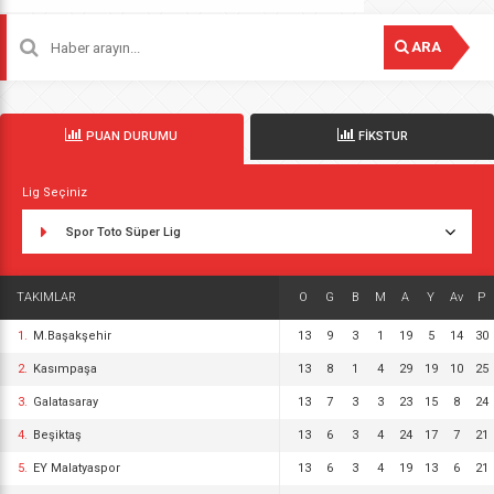
ARA
PUAN DURUMU
FİKSTUR
Lig Seçiniz
Spor Toto Süper Lig
TAKIMLAR
O
G
B
M
A
Y
Av
P
1.
M.Başakşehir
13
9
3
1
19
5
14
30
2.
Kasımpaşa
13
8
1
4
29
19
10
25
3.
Galatasaray
13
7
3
3
23
15
8
24
4.
Beşiktaş
13
6
3
4
24
17
7
21
5.
EY Malatyaspor
13
6
3
4
19
13
6
21