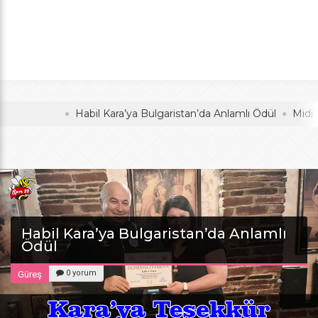
Anlamlı Ödül
oldu
Habil Kara’ya Bulgaristan’da Anlamlı Ödül
Midi Voleyb
Habil Kara’ya Bulgaristan’da Anlamlı
Ödül
0 yorum
Güreş