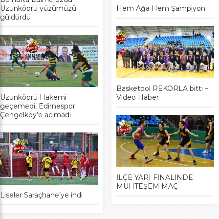
Uzunköprü yüzümüzü
Hem Ağa Hem Şampiyon
güldürdü
Basketbol REKORLA bitti –
Uzunköprü Hakemi
Video Haber
geçemedi, Edirnespor
Çengelköy’e acımadı
İLÇE YARI FİNALİNDE
MUHTEŞEM MAÇ
Liseler Saraçhane’ye indi