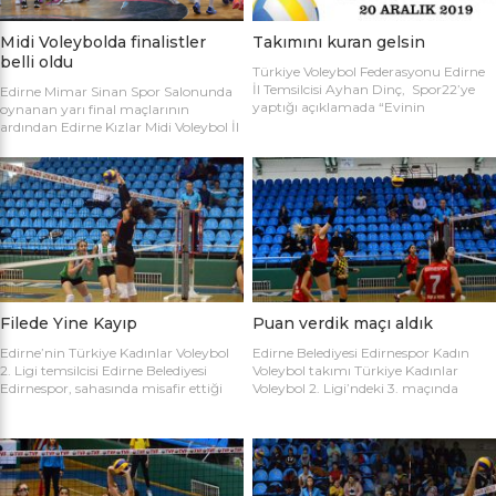
Midi Voleybolda finalistler
Takımını kuran gelsin
belli oldu
Türkiye Voleybol Federasyonu Edirne
İl Temsilcisi Ayhan Dinç, Spor22’ye
Edirne Mimar Sinan Spor Salonunda
yaptığı açıklamada “Evinin
oynanan yarı final maçlarının
Sultanları” voleybol turnuvası
ardından Edirne Kızlar Midi Voleybol İl
hakkında bilgi verdi. Edirne Voleybol İl
Şampiyonluğu final maçında
Temsilciliği olarak “Evinin Sultanları”
oynamaya hak kazanan takımlar
ismiyle Kadın Voleybol Turnuvası
belirlendi. İlk oynanan yarı final
organize ediliyor. 18 yaşını doldurmuş
maçında Atletik Trakya takımını 25-
tüm kadınların katılımına açık olan
17, 25-7 ve 25-20’lik setlerle 3-0
turnuvaya katılım için takım
mağlup eden Keşan Yıldızı takımı
kaptanlarının sporcu listesini sağlık
finale adını ilk yazdıran takım oldu.
raporlarıyla(sağlık ocağından
Oynanan ikinci maçta Avrupa
alınması yeterli) birlikte Gençlik Spor
Yıldızları ile Kırcasalih […]
İl […]
Filede Yine Kayıp
Puan verdik maçı aldık
Edirne’nin Türkiye Kadınlar Voleybol
Edirne Belediyesi Edirnespor Kadın
2. Ligi temsilcisi Edirne Belediyesi
Voleybol takımı Türkiye Kadınlar
Edirnespor, sahasında misafir ettiği
Voleybol 2. Ligi’ndeki 3. maçında
Salihli Belediyespor’a mağlup oldu.
İnegöl Voleybol’u 3-2 mağlup ederek
Türkiye Kadınlar Voleybol İkinci Ligi
ilk galibiyetini aldı. Mimar Sinan Spor
temsilcimiz Edirne Belediyesi
Salonu’nda Metin Demirbağ ve
Edirnespor, Mimar Sinan Spor
Emrah Baran’ın yönettiği
Salonu’nda Manisa Salihli
karşılaşmaya takımlar şu kadrolarla
Belediyespor’la karşılaştı. Takımlar
çıktılar: EDİRNESPOR: Simge