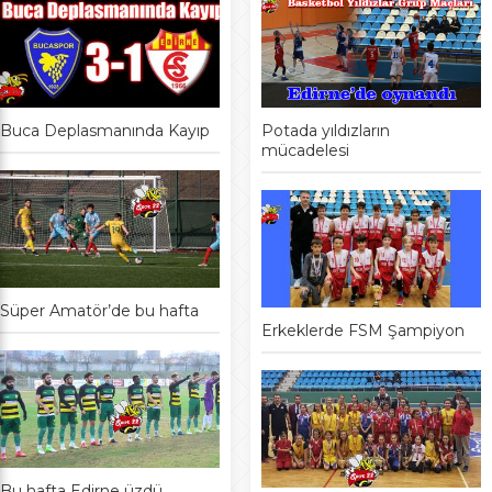
Buca Deplasmanında Kayıp
Potada yıldızların
mücadelesi
Süper Amatör’de bu hafta
Erkeklerde FSM Şampiyon
Bu hafta Edirne üzdü