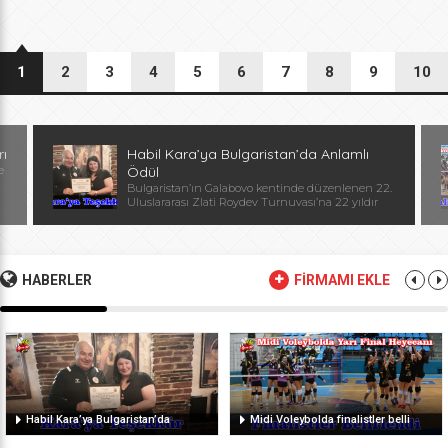
1
2
3
4
5
6
7
8
9
10
rı
Habil Kara’ya Bulgaristan’da Anlamlı
e
Ödül
Bulgaristan’ın Galabovo kentinde düzenlenen 22.
Uluslararası Zlati Roydev Turnuvası’na 22 yıldır
kesintisiz katılan Edirne güreş takımı, önemli bir
başarıya daha imza attı. Edirne ekibinin istikrarlı
katılımı ve elde ettiği başarılar dolayısıyla
Başantrenör Habil Kara’ya, Bulgaristan Güreş
Federasyonu Başkanı, Avrupa ve Dünya
HABERLER
FİRMAMI EKLE
Şampiyonu, olimpiyat ikincisi Stanka Zlateva
tarafından özel plaket takdim edildi. Ödül
töreninde konuşan Zlateva, […]
Habil Kara’ya Bulgaristan’da
Midi Voleybolda finalistler belli