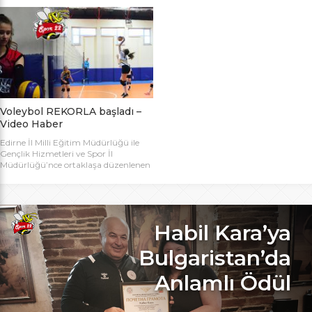
bugün başlıyor. Toplamda 14 takımın
Bakanlığı Projesi ile başlatılan ve ilk
katılımıyla düzenlenen 5. Valilik
grup müsabakaları Aralık ayında
Voleybol Turnuvasının teknik
oynanan Analig Voleybol
toplantısı ve kura çekimi Aliço
Turnuvasına katılan il karması
Pehlivan Sporcu Eğitim Merkezi
takımımız, Tekirdağ’daki grup
Toplantı Salonu’nda yapıldı.
maçların ardından Bilecik’teki Çeyrek
Toplantıya Voleybol hakemi ve
Final maçlarını da geçerek yarı
antrenörü Engin Toroslu, Ayhan […]
finallere yükseldi. Eskişehir’de
oynanan yarı final maçlarında […]
Voleybol REKORLA başladı –
Video Haber
Edirne İl Milli Eğitim Müdürlüğü ile
Gençlik Hizmetleri ve Spor İl
Müdürlüğü’nce ortaklaşa düzenlenen
ve Bu yıl 32 okulla katılım rekoru
kırılan Genç Kızlar A Kategorisi
Voleybol ilk gün maçlarında servis sayı
rekoru kırıldı. REKOR KATILIMA
REKORLU AÇILIŞ Edirne Okullar
Habil Kara’ya
Arası Genç Kızlar A Kategorisi
Voleybol İl Şampiyonluğu maçlarına
Bulgaristan’da
bu yıl 8 grupta toplam […]
Anlamlı Ödül