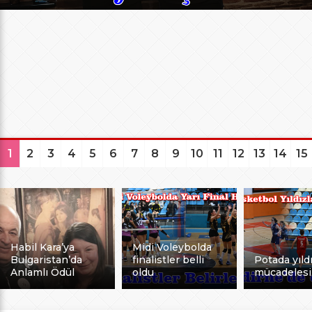
1
2
3
4
5
6
7
8
9
10
11
12
13
14
15
Habil Kara’ya
Midi Voleybolda
Bulgaristan’da
finalistler belli
Potada yıldı
Anlamlı Ödül
oldu
mücadelesi