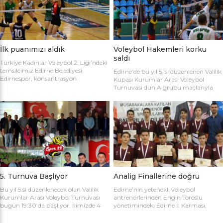
sahaya şu kadrolarla çıktılar: Edirne
Gülağız, Edanur Bayraklı, Sibel Mert,
Belediyesi Edirnespor: Simge, Edanur,
Ceren Atica, Simge Erden, S. Yaren
Sibel, Cere, Simge, Yaren, Halime,
Tank, Halime Akay, Selay Çalışkan,
Selay, Kübra, Deniz Salihli Belediye
Büşra […]
Spor: […]
İlk puanımızı aldık
Voleybol Hakemleri korku
saldı
Türkiye Kadınlar Voleybol 2. Ligi’ndeki
temsilcimiz Edirne Belediyesi
Edirne’de bu yıl 5.’si düzenlenen Valilik
Edirnespor, konsantrasyon
Kupası Kurumlar Arası Voleybol
eksikliğinin kurbanı oldu ve 2-0 öne
Turnuvası dün A grubu maçlarıyla
geçtiği maçı 3-2 kaybetti. Türkiye
başladı. İlk maçta Voleybol Hakemleri
Kadınlar Voleybol 2. Ligi’ne devam
ile Ecacılar Odası karşı karşıya geldi.
edilirken Edirnespor Kadın Voleybol
Maçı üçyüzden fazla voleybol sever
Takımı Mimar Sinan Spor Salonu’nda
izledi. Takımlar sahaya şu kadrolarla
kendi seyircisi önünde ilk maçına çıktı.
çıktılar: Voleybol Hakemleri: Oğulcan
İlk maçında deplasmanda Bursa
Kuru, Öyküm Akıncı, Ecem Göçmen,
Nilüfer Belediyesi’ne 3-0 mağlup
Özge Göktaş, Rabia Acun, Gökay
olmuştu. İkinci maçında konuk ettiği
Karatop, Semih Sormaz, Coşkun
Biga […]
Özsoy […]
5. Turnuva Başlıyor
Analig Finallerine doğru
Bu yıl 5.si düzenlenecek olan Valilik
Edirne’nin yetenekli voleybol
Kurumlar Arası Voleybol Turnuvası
antrenörlerinden Engin Toroslu
bugün 19:30’da başlıyor. İlimizde 4
yönetimindeki Edirne İl Karması,
yıldır kurumlar arasında düzenlenen
Analig Türkiye Finalleri’ne katılmak
Valilik Voleybol Turnuvasının 5.si
için hazırlıklarına devam ediyor. Spor