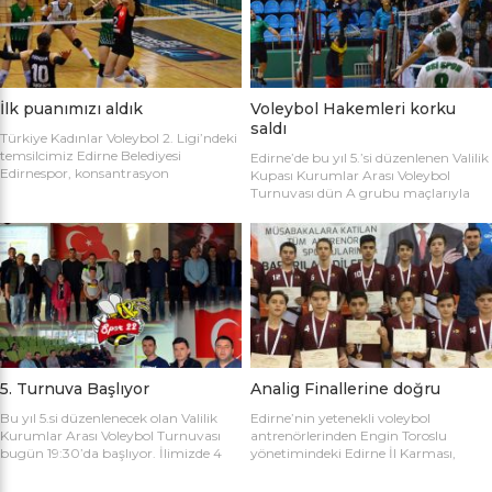
sahaya şu kadrolarla çıktılar: Edirne
Gülağız, Edanur Bayraklı, Sibel Mert,
Belediyesi Edirnespor: Simge, Edanur,
Ceren Atica, Simge Erden, S. Yaren
Sibel, Cere, Simge, Yaren, Halime,
Tank, Halime Akay, Selay Çalışkan,
Selay, Kübra, Deniz Salihli Belediye
Büşra […]
Spor: […]
İlk puanımızı aldık
Voleybol Hakemleri korku
saldı
Türkiye Kadınlar Voleybol 2. Ligi’ndeki
temsilcimiz Edirne Belediyesi
Edirne’de bu yıl 5.’si düzenlenen Valilik
Edirnespor, konsantrasyon
Kupası Kurumlar Arası Voleybol
eksikliğinin kurbanı oldu ve 2-0 öne
Turnuvası dün A grubu maçlarıyla
geçtiği maçı 3-2 kaybetti. Türkiye
başladı. İlk maçta Voleybol Hakemleri
Kadınlar Voleybol 2. Ligi’ne devam
ile Ecacılar Odası karşı karşıya geldi.
edilirken Edirnespor Kadın Voleybol
Maçı üçyüzden fazla voleybol sever
Takımı Mimar Sinan Spor Salonu’nda
izledi. Takımlar sahaya şu kadrolarla
kendi seyircisi önünde ilk maçına çıktı.
çıktılar: Voleybol Hakemleri: Oğulcan
İlk maçında deplasmanda Bursa
Kuru, Öyküm Akıncı, Ecem Göçmen,
Nilüfer Belediyesi’ne 3-0 mağlup
Özge Göktaş, Rabia Acun, Gökay
olmuştu. İkinci maçında konuk ettiği
Karatop, Semih Sormaz, Coşkun
Biga […]
Özsoy […]
5. Turnuva Başlıyor
Analig Finallerine doğru
Bu yıl 5.si düzenlenecek olan Valilik
Edirne’nin yetenekli voleybol
Kurumlar Arası Voleybol Turnuvası
antrenörlerinden Engin Toroslu
bugün 19:30’da başlıyor. İlimizde 4
yönetimindeki Edirne İl Karması,
yıldır kurumlar arasında düzenlenen
Analig Türkiye Finalleri’ne katılmak
Valilik Voleybol Turnuvasının 5.si
için hazırlıklarına devam ediyor. Spor