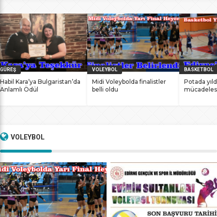
bile antrenmanlarına ara vermemesinin sonucunda
başarılarına yenilerini ekledi. İstanbul Ataköy’de 11-12 Mart
2017 tarihlerinde düzenlenen Masterlar […]
GÜREŞ
VOLEYBOL
BASKETBOL
Habil Kara’ya Bulgaristan’da
Midi Voleybolda finalistler
Potada yıld
Anlamlı Ödül
belli oldu
mücadeles
VOLEYBOL