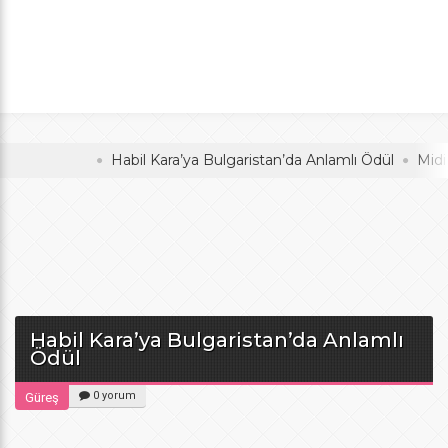
Anlamlı Ödül
oldu
Habil Kara’ya Bulgaristan’da Anlamlı Ödül
Midi Voley
Habil Kara’ya Bulgaristan’da Anlamlı
Ödül
0 yorum
Güreş