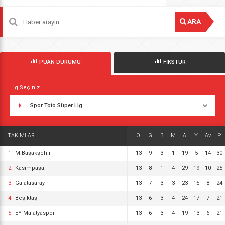
ARA
PUAN DURUMU
FİKSTUR
Lig Seçiniz
Spor Toto Süper Lig
TAKIMLAR
O
G
B
M
A
Y
Av
P
1.
M.Başakşehir
13
9
3
1
19
5
14
30
2.
Kasımpaşa
13
8
1
4
29
19
10
25
3.
Galatasaray
13
7
3
3
23
15
8
24
4.
Beşiktaş
13
6
3
4
24
17
7
21
5.
EY Malatyaspor
13
6
3
4
19
13
6
21