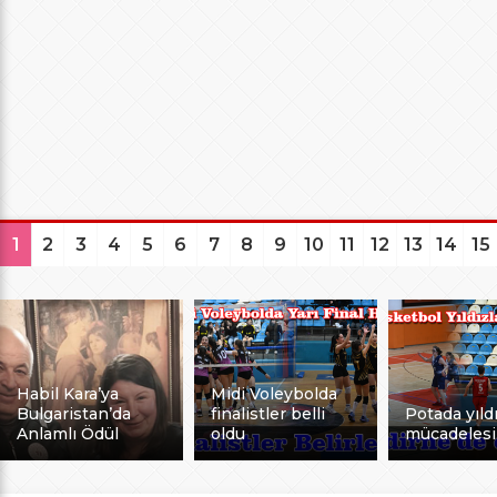
1
2
3
4
5
6
7
8
9
10
11
12
13
14
15
Habil Kara’ya
Midi Voleybolda
Bulgaristan’da
finalistler belli
Potada yıldı
Anlamlı Ödül
oldu
mücadelesi