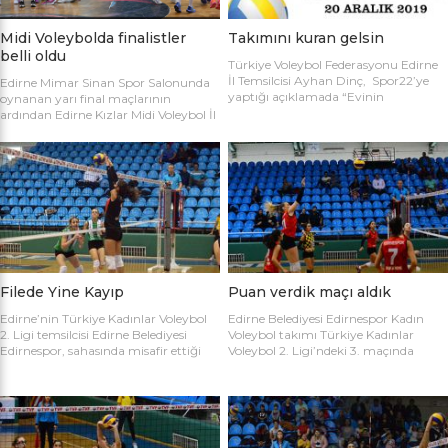
Midi Voleybolda finalistler
Takımını kuran gelsin
belli oldu
Türkiye Voleybol Federasyonu Edirne
İl Temsilcisi Ayhan Dinç, Spor22’ye
Edirne Mimar Sinan Spor Salonunda
yaptığı açıklamada “Evinin
oynanan yarı final maçlarının
Sultanları” voleybol turnuvası
ardından Edirne Kızlar Midi Voleybol İl
hakkında bilgi verdi. Edirne Voleybol İl
Şampiyonluğu final maçında
Temsilciliği olarak “Evinin Sultanları”
oynamaya hak kazanan takımlar
ismiyle Kadın Voleybol Turnuvası
belirlendi. İlk oynanan yarı final
organize ediliyor. 18 yaşını doldurmuş
maçında Atletik Trakya takımını 25-
tüm kadınların katılımına açık olan
17, 25-7 ve 25-20’lik setlerle 3-0
turnuvaya katılım için takım
mağlup eden Keşan Yıldızı takımı
kaptanlarının sporcu listesini sağlık
finale adını ilk yazdıran takım oldu.
raporlarıyla(sağlık ocağından
Oynanan ikinci maçta Avrupa
alınması yeterli) birlikte Gençlik Spor
Yıldızları ile Kırcasalih […]
İl […]
Filede Yine Kayıp
Puan verdik maçı aldık
Edirne’nin Türkiye Kadınlar Voleybol
Edirne Belediyesi Edirnespor Kadın
2. Ligi temsilcisi Edirne Belediyesi
Voleybol takımı Türkiye Kadınlar
Edirnespor, sahasında misafir ettiği
Voleybol 2. Ligi’ndeki 3. maçında
Salihli Belediyespor’a mağlup oldu.
İnegöl Voleybol’u 3-2 mağlup ederek
Türkiye Kadınlar Voleybol İkinci Ligi
ilk galibiyetini aldı. Mimar Sinan Spor
temsilcimiz Edirne Belediyesi
Salonu’nda Metin Demirbağ ve
Edirnespor, Mimar Sinan Spor
Emrah Baran’ın yönettiği
Salonu’nda Manisa Salihli
karşılaşmaya takımlar şu kadrolarla
Belediyespor’la karşılaştı. Takımlar
çıktılar: EDİRNESPOR: Simge