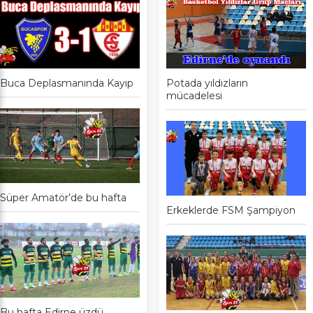
Buca Deplasmanında Kayıp
Potada yıldızların
mücadelesi
Süper Amatör’de bu hafta
Erkeklerde FSM Şampiyon
Bu hafta Edirne üzdü