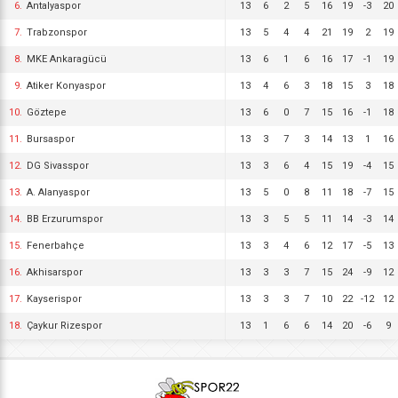
6.
Antalyaspor
13
6
2
5
16
19
-3
20
7.
Trabzonspor
13
5
4
4
21
19
2
19
8.
MKE Ankaragücü
13
6
1
6
16
17
-1
19
9.
Atiker Konyaspor
13
4
6
3
18
15
3
18
10.
Göztepe
13
6
0
7
15
16
-1
18
11.
Bursaspor
13
3
7
3
14
13
1
16
12.
DG Sivasspor
13
3
6
4
15
19
-4
15
13.
A. Alanyaspor
13
5
0
8
11
18
-7
15
14.
BB Erzurumspor
13
3
5
5
11
14
-3
14
15.
Fenerbahçe
13
3
4
6
12
17
-5
13
16.
Akhisarspor
13
3
3
7
15
24
-9
12
17.
Kayserispor
13
3
3
7
10
22
-12
12
18.
Çaykur Rizespor
13
1
6
6
14
20
-6
9