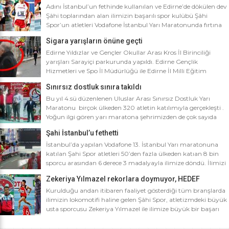
Adını İstanbul’un fethinde kullanılan ve Edirne’de dökülen dev
Şâhi toplarından alan ilimizin başarılı spor kulübü Şâhi
Spor’un atletleri Vodafone İstanbul Yarı Maratonunda fırtına
gibi esti. Dünyanın en iyi 10 yarı maratonu arasında yer alan
Sigara yarışların önüne geçti
Vodafone İstanbul Yarı Maratonu’na ilimizden Şâhi Spor 5
sporcusuyla katıldı. Vodafone İstanbul Yarı Maratonu 10 bin
Edirne Yıldızlar ve Gençler Okullar Arası Kros İl Birinciliği
metre yarışına toplamda 4 bin […]
yarışları Sarayiçi parkurunda yapıldı. Edirne Gençlik
Hizmetleri ve Spo İl Müdürlüğü ile Edirne İl Milli Eğitim
Müdürlüğü’nce ortaklaşa düzenlenen Okullar arası Kros İl
Sınırsız dostluk sınıra takıldı
Birinciliği yarışları Sarayiçi parkurunda yapıldı. Oldukça soğuk
ve yağmurlu bir havada düzenlenen yarışlara katılımın
Bu yıl 4.sü düzenlenen Uluslar Arası Sınırsız Dostluk Yarı
yoğun olması atletizm adına sevindirici bulunurken Atletizm
Maratonu birçok ülkeden 320 atletin katılımıyla gerçekleşti .
Federasyonu İl […]
Yoğun ilgi gören yarı maratona şehrimizden de çok sayıda
sporcunun yanı sıra Edirne Şahi Spordan 2 takım ve İş adamı
Şahi İstanbul’u fethetti
Ali Soydan tarafından yeni kurulmasına rağmen bir çok
branşta başarıdan başarıya koşan Edirne Al Kan Spor Kulübü
İstanbul’da yapılan Vodafone 13. İstanbul Yarı maratonuna
de […]
katılan Şahi Spor atletleri 50’den fazla ülkeden katıan 8 bin
sporcu arasından 6 derece 3 madalyayla ilimize döndü. İlimizi
faaliyet gösterdiği tüm branşlarda başarıyla temsil eden Şahi
Zekeriya Yılmazel rekorlara doymuyor, HEDEF
spor, başarılarına bir yensini ekledi. İstanbul’da yapılan ve
OLİMPİYAT ŞAMPİYONLUĞU
50’yi aşkın ülkeden 8 bin sporcunun katıldığı Vodafone 13.
Kurulduğu andan itibaren faaliyet gösterdiği tüm branşlarda
İstanbul Yarı Maratonuna katılan […]
ilimizin lokomotifi haline gelen Şâhi Spor, atletizmdeki büyük
usta sporcusu Zekeriya Yılmazel ile ilimize büyük bir başarı
daha getirdi. Geçtiğimiz yıl 800 metrede Türkiye rekorunu
ilimize getiren Zekeriya Yılmazel, kardan yollar kapandığında