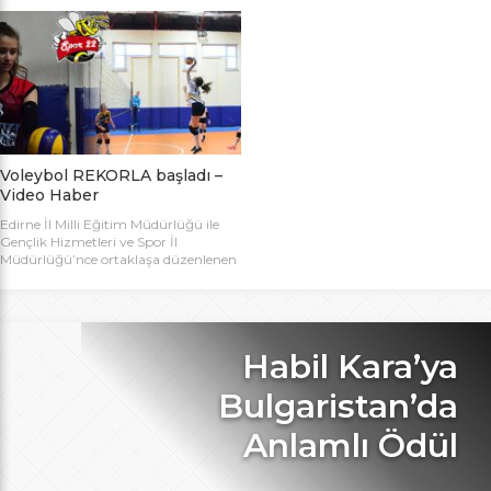
bugün başlıyor. Toplamda 14 takımın
Bakanlığı Projesi ile başlatılan ve ilk
katılımıyla düzenlenen 5. Valilik
grup müsabakaları Aralık ayında
Voleybol Turnuvasının teknik
oynanan Analig Voleybol
toplantısı ve kura çekimi Aliço
Turnuvasına katılan il karması
Pehlivan Sporcu Eğitim Merkezi
takımımız, Tekirdağ’daki grup
Toplantı Salonu’nda yapıldı.
maçların ardından Bilecik’teki Çeyrek
Toplantıya Voleybol hakemi ve
Final maçlarını da geçerek yarı
antrenörü Engin Toroslu, Ayhan […]
finallere yükseldi. Eskişehir’de
oynanan yarı final maçlarında […]
Voleybol REKORLA başladı –
Video Haber
Edirne İl Milli Eğitim Müdürlüğü ile
Gençlik Hizmetleri ve Spor İl
Müdürlüğü’nce ortaklaşa düzenlenen
ve Bu yıl 32 okulla katılım rekoru
kırılan Genç Kızlar A Kategorisi
Voleybol ilk gün maçlarında servis sayı
rekoru kırıldı. REKOR KATILIMA
REKORLU AÇILIŞ Edirne Okullar
Habil Kara’ya
Arası Genç Kızlar A Kategorisi
Voleybol İl Şampiyonluğu maçlarına
Bulgaristan’da
bu yıl 8 grupta toplam […]
Anlamlı Ödül