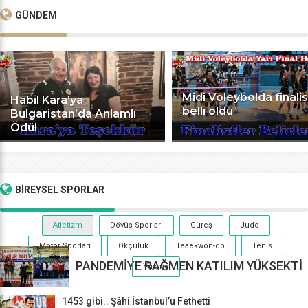
GÜNDEM
Midi Voleybolda finalis
Habil Kara’ya
belli oldu
Bulgaristan’da Anlamlı
Ödül
BİREYSEL
SPORLAR
Atletizm
Dövüş Sporları
Güreş
Judo
Motor Sporları
Okçuluk
Teaekwon-do
Tenis
PANDEMİYE RAĞMEN KATILIM YÜKSEKTİ
Yüzme
1453 gibi.. Şâhi İstanbul’u Fethetti