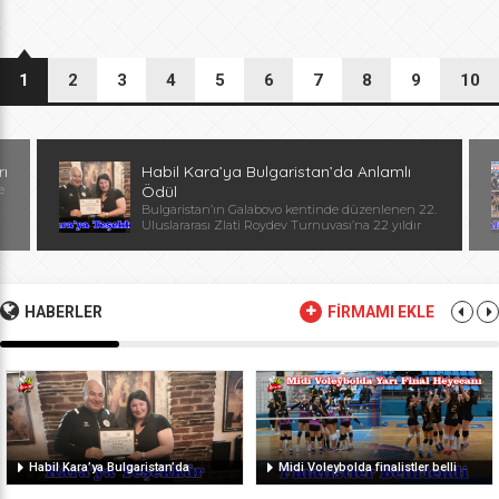
1
2
3
4
5
6
7
8
9
10
rı
Habil Kara’ya Bulgaristan’da Anlamlı
e
Ödül
Bulgaristan’ın Galabovo kentinde düzenlenen 22.
Uluslararası Zlati Roydev Turnuvası’na 22 yıldır
kesintisiz katılan Edirne güreş takımı, önemli bir
başarıya daha imza attı. Edirne ekibinin istikrarlı
katılımı ve elde ettiği başarılar dolayısıyla
Başantrenör Habil Kara’ya, Bulgaristan Güreş
Federasyonu Başkanı, Avrupa ve Dünya
HABERLER
FİRMAMI EKLE
Şampiyonu, olimpiyat ikincisi Stanka Zlateva
tarafından özel plaket takdim edildi. Ödül
töreninde konuşan Zlateva, […]
Habil Kara’ya Bulgaristan’da
Midi Voleybolda finalistler belli