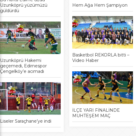
Uzunköprü yüzümüzü
Hem Ağa Hem Şampiyon
güldürdü
Basketbol REKORLA bitti –
Uzunköprü Hakemi
Video Haber
geçemedi, Edirnespor
Çengelköy’e acımadı
İLÇE YARI FİNALİNDE
MUHTEŞEM MAÇ
Liseler Saraçhane’ye indi