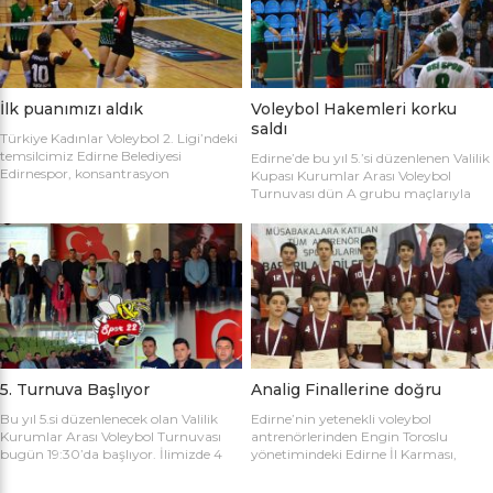
sahaya şu kadrolarla çıktılar: Edirne
Gülağız, Edanur Bayraklı, Sibel Mert,
Belediyesi Edirnespor: Simge, Edanur,
Ceren Atica, Simge Erden, S. Yaren
Sibel, Cere, Simge, Yaren, Halime,
Tank, Halime Akay, Selay Çalışkan,
Selay, Kübra, Deniz Salihli Belediye
Büşra […]
Spor: […]
İlk puanımızı aldık
Voleybol Hakemleri korku
saldı
Türkiye Kadınlar Voleybol 2. Ligi’ndeki
temsilcimiz Edirne Belediyesi
Edirne’de bu yıl 5.’si düzenlenen Valilik
Edirnespor, konsantrasyon
Kupası Kurumlar Arası Voleybol
eksikliğinin kurbanı oldu ve 2-0 öne
Turnuvası dün A grubu maçlarıyla
geçtiği maçı 3-2 kaybetti. Türkiye
başladı. İlk maçta Voleybol Hakemleri
Kadınlar Voleybol 2. Ligi’ne devam
ile Ecacılar Odası karşı karşıya geldi.
edilirken Edirnespor Kadın Voleybol
Maçı üçyüzden fazla voleybol sever
Takımı Mimar Sinan Spor Salonu’nda
izledi. Takımlar sahaya şu kadrolarla
kendi seyircisi önünde ilk maçına çıktı.
çıktılar: Voleybol Hakemleri: Oğulcan
İlk maçında deplasmanda Bursa
Kuru, Öyküm Akıncı, Ecem Göçmen,
Nilüfer Belediyesi’ne 3-0 mağlup
Özge Göktaş, Rabia Acun, Gökay
olmuştu. İkinci maçında konuk ettiği
Karatop, Semih Sormaz, Coşkun
Biga […]
Özsoy […]
5. Turnuva Başlıyor
Analig Finallerine doğru
Bu yıl 5.si düzenlenecek olan Valilik
Edirne’nin yetenekli voleybol
Kurumlar Arası Voleybol Turnuvası
antrenörlerinden Engin Toroslu
bugün 19:30’da başlıyor. İlimizde 4
yönetimindeki Edirne İl Karması,
yıldır kurumlar arasında düzenlenen
Analig Türkiye Finalleri’ne katılmak
Valilik Voleybol Turnuvasının 5.si
için hazırlıklarına devam ediyor. Spor