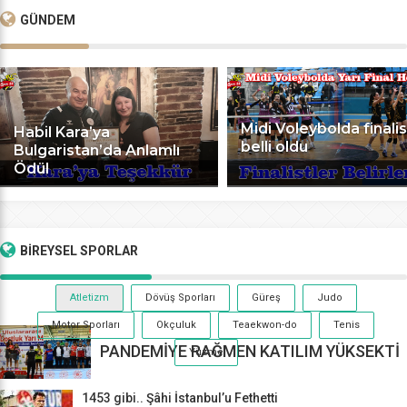
GÜNDEM
Midi Voleybolda finalis
Habil Kara’ya
belli oldu
Bulgaristan’da Anlamlı
Ödül
BİREYSEL
SPORLAR
Atletizm
Dövüş Sporları
Güreş
Judo
Motor Sporları
Okçuluk
Teaekwon-do
Tenis
PANDEMİYE RAĞMEN KATILIM YÜKSEKTİ
Yüzme
1453 gibi.. Şâhi İstanbul’u Fethetti