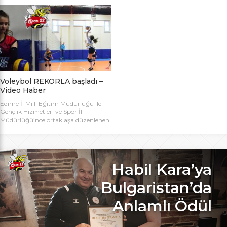
bugün başlıyor. Toplamda 14 takımın
Bakanlığı Projesi ile başlatılan ve ilk
katılımıyla düzenlenen 5. Valilik
grup müsabakaları Aralık ayında
Voleybol Turnuvasının teknik
oynanan Analig Voleybol
toplantısı ve kura çekimi Aliço
Turnuvasına katılan il karması
Pehlivan Sporcu Eğitim Merkezi
takımımız, Tekirdağ’daki grup
Toplantı Salonu’nda yapıldı.
maçların ardından Bilecik’teki Çeyrek
Toplantıya Voleybol hakemi ve
Final maçlarını da geçerek yarı
antrenörü Engin Toroslu, Ayhan […]
finallere yükseldi. Eskişehir’de
oynanan yarı final maçlarında […]
Voleybol REKORLA başladı –
Video Haber
Edirne İl Milli Eğitim Müdürlüğü ile
Gençlik Hizmetleri ve Spor İl
Müdürlüğü’nce ortaklaşa düzenlenen
ve Bu yıl 32 okulla katılım rekoru
kırılan Genç Kızlar A Kategorisi
Voleybol ilk gün maçlarında servis sayı
rekoru kırıldı. REKOR KATILIMA
REKORLU AÇILIŞ Edirne Okullar
Habil Kara’ya
Arası Genç Kızlar A Kategorisi
Voleybol İl Şampiyonluğu maçlarına
Bulgaristan’da
bu yıl 8 grupta toplam […]
Anlamlı Ödül