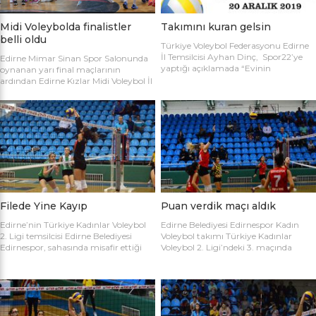
Midi Voleybolda finalistler
Takımını kuran gelsin
belli oldu
Türkiye Voleybol Federasyonu Edirne
İl Temsilcisi Ayhan Dinç, Spor22’ye
Edirne Mimar Sinan Spor Salonunda
yaptığı açıklamada “Evinin
oynanan yarı final maçlarının
Sultanları” voleybol turnuvası
ardından Edirne Kızlar Midi Voleybol İl
hakkında bilgi verdi. Edirne Voleybol İl
Şampiyonluğu final maçında
Temsilciliği olarak “Evinin Sultanları”
oynamaya hak kazanan takımlar
ismiyle Kadın Voleybol Turnuvası
belirlendi. İlk oynanan yarı final
organize ediliyor. 18 yaşını doldurmuş
maçında Atletik Trakya takımını 25-
tüm kadınların katılımına açık olan
17, 25-7 ve 25-20’lik setlerle 3-0
turnuvaya katılım için takım
mağlup eden Keşan Yıldızı takımı
kaptanlarının sporcu listesini sağlık
finale adını ilk yazdıran takım oldu.
raporlarıyla(sağlık ocağından
Oynanan ikinci maçta Avrupa
alınması yeterli) birlikte Gençlik Spor
Yıldızları ile Kırcasalih […]
İl […]
Filede Yine Kayıp
Puan verdik maçı aldık
Edirne’nin Türkiye Kadınlar Voleybol
Edirne Belediyesi Edirnespor Kadın
2. Ligi temsilcisi Edirne Belediyesi
Voleybol takımı Türkiye Kadınlar
Edirnespor, sahasında misafir ettiği
Voleybol 2. Ligi’ndeki 3. maçında
Salihli Belediyespor’a mağlup oldu.
İnegöl Voleybol’u 3-2 mağlup ederek
Türkiye Kadınlar Voleybol İkinci Ligi
ilk galibiyetini aldı. Mimar Sinan Spor
temsilcimiz Edirne Belediyesi
Salonu’nda Metin Demirbağ ve
Edirnespor, Mimar Sinan Spor
Emrah Baran’ın yönettiği
Salonu’nda Manisa Salihli
karşılaşmaya takımlar şu kadrolarla
Belediyespor’la karşılaştı. Takımlar
çıktılar: EDİRNESPOR: Simge