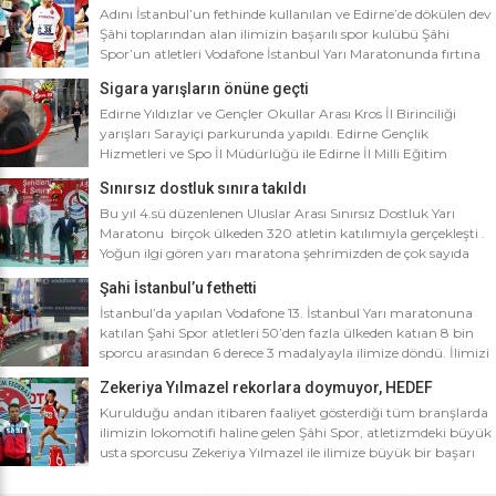
Adını İstanbul’un fethinde kullanılan ve Edirne’de dökülen dev
Şâhi toplarından alan ilimizin başarılı spor kulübü Şâhi
Spor’un atletleri Vodafone İstanbul Yarı Maratonunda fırtına
gibi esti. Dünyanın en iyi 10 yarı maratonu arasında yer alan
Sigara yarışların önüne geçti
Vodafone İstanbul Yarı Maratonu’na ilimizden Şâhi Spor 5
sporcusuyla katıldı. Vodafone İstanbul Yarı Maratonu 10 bin
Edirne Yıldızlar ve Gençler Okullar Arası Kros İl Birinciliği
metre yarışına toplamda 4 bin […]
yarışları Sarayiçi parkurunda yapıldı. Edirne Gençlik
Hizmetleri ve Spo İl Müdürlüğü ile Edirne İl Milli Eğitim
Müdürlüğü’nce ortaklaşa düzenlenen Okullar arası Kros İl
Sınırsız dostluk sınıra takıldı
Birinciliği yarışları Sarayiçi parkurunda yapıldı. Oldukça soğuk
ve yağmurlu bir havada düzenlenen yarışlara katılımın
Bu yıl 4.sü düzenlenen Uluslar Arası Sınırsız Dostluk Yarı
yoğun olması atletizm adına sevindirici bulunurken Atletizm
Maratonu birçok ülkeden 320 atletin katılımıyla gerçekleşti .
Federasyonu İl […]
Yoğun ilgi gören yarı maratona şehrimizden de çok sayıda
sporcunun yanı sıra Edirne Şahi Spordan 2 takım ve İş adamı
Şahi İstanbul’u fethetti
Ali Soydan tarafından yeni kurulmasına rağmen bir çok
branşta başarıdan başarıya koşan Edirne Al Kan Spor Kulübü
İstanbul’da yapılan Vodafone 13. İstanbul Yarı maratonuna
de […]
katılan Şahi Spor atletleri 50’den fazla ülkeden katıan 8 bin
sporcu arasından 6 derece 3 madalyayla ilimize döndü. İlimizi
faaliyet gösterdiği tüm branşlarda başarıyla temsil eden Şahi
Zekeriya Yılmazel rekorlara doymuyor, HEDEF
spor, başarılarına bir yensini ekledi. İstanbul’da yapılan ve
OLİMPİYAT ŞAMPİYONLUĞU
50’yi aşkın ülkeden 8 bin sporcunun katıldığı Vodafone 13.
Kurulduğu andan itibaren faaliyet gösterdiği tüm branşlarda
İstanbul Yarı Maratonuna katılan […]
ilimizin lokomotifi haline gelen Şâhi Spor, atletizmdeki büyük
usta sporcusu Zekeriya Yılmazel ile ilimize büyük bir başarı
daha getirdi. Geçtiğimiz yıl 800 metrede Türkiye rekorunu
ilimize getiren Zekeriya Yılmazel, kardan yollar kapandığında