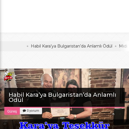
Anlamlı Ödül
oldu
Habil Kara’ya Bulgaristan’da Anlamlı Ödül
Midi Voleyb
Habil Kara’ya Bulgaristan’da Anlamlı
Ödül
0 yorum
Güreş