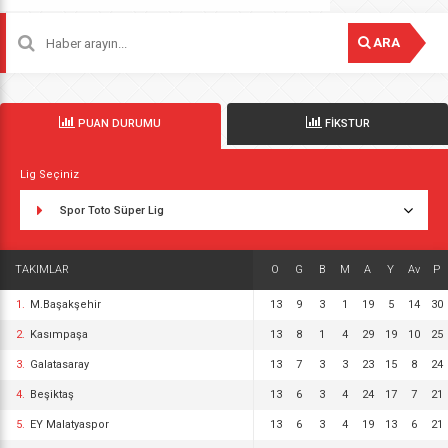
ARA
PUAN DURUMU
FİKSTUR
Lig Seçiniz
Spor Toto Süper Lig
TAKIMLAR
O
G
B
M
A
Y
Av
P
1.
M.Başakşehir
13
9
3
1
19
5
14
30
2.
Kasımpaşa
13
8
1
4
29
19
10
25
3.
Galatasaray
13
7
3
3
23
15
8
24
4.
Beşiktaş
13
6
3
4
24
17
7
21
5.
EY Malatyaspor
13
6
3
4
19
13
6
21