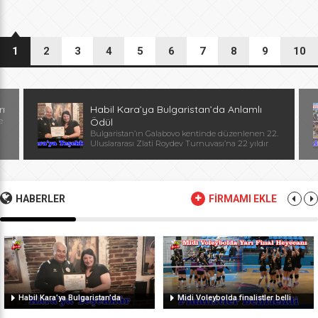
1
2
3
4
5
6
7
8
9
10
rı
Habil Kara’ya Bulgaristan’da Anlamlı
e
Ödül
Bulgaristan’ın Galabovo kentinde düzenlenen 22.
Uluslararası Zlati Roydev Turnuvası’na 22 yıldır
kesintisiz katılan Edirne güreş takımı, önemli bir
başarıya daha imza attı. Edirne ekibinin istikrarlı
katılımı ve elde ettiği başarılar dolayısıyla
Başantrenör Habil Kara’ya, Bulgaristan Güreş
Federasyonu Başkanı, Avrupa ve Dünya
HABERLER
FİRMAMI EKLE
Şampiyonu, olimpiyat ikincisi Stanka Zlateva
tarafından özel plaket takdim edildi. Ödül
töreninde konuşan Zlateva, […]
Habil Kara’ya Bulgaristan’da
Midi Voleybolda finalistler belli