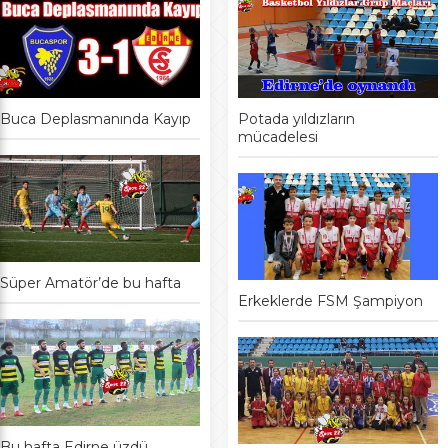
Buca Deplasmanında Kayıp
Potada yıldızların
mücadelesi
Süper Amatör’de bu hafta
Erkeklerde FSM Şampiyon
Bu hafta Edirne üzdü