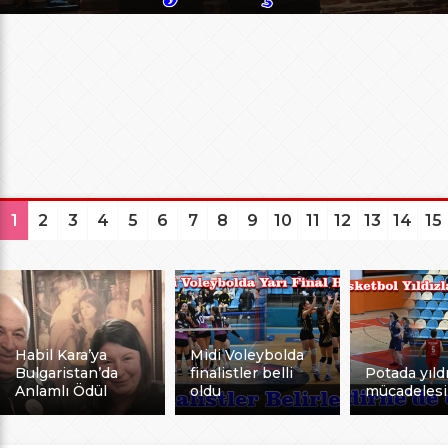
1
2
3
4
5
6
7
8
9
10
11
12
13
14
15
Habil Kara’ya
Midi Voleybolda
Bulgaristan’da
finalistler belli
Potada yıldı
Anlamlı Ödül
oldu
mücadelesi