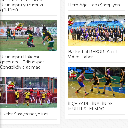
Uzunköprü yüzümüzü
Hem Ağa Hem Şampiyon
güldürdü
Basketbol REKORLA bitti –
Uzunköprü Hakemi
Video Haber
geçemedi, Edirnespor
Çengelköy’e acımadı
İLÇE YARI FİNALİNDE
MUHTEŞEM MAÇ
Liseler Saraçhane’ye indi