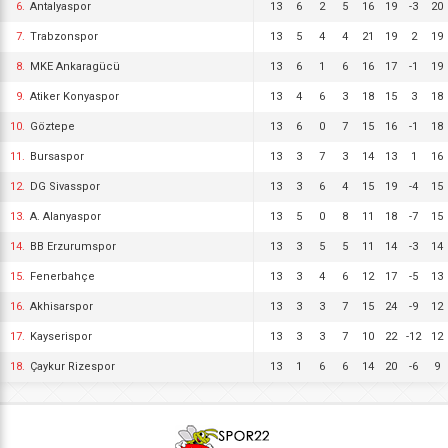
6.
Antalyaspor
13
6
2
5
16
19
-3
20
7.
Trabzonspor
13
5
4
4
21
19
2
19
8.
MKE Ankaragücü
13
6
1
6
16
17
-1
19
9.
Atiker Konyaspor
13
4
6
3
18
15
3
18
10.
Göztepe
13
6
0
7
15
16
-1
18
11.
Bursaspor
13
3
7
3
14
13
1
16
12.
DG Sivasspor
13
3
6
4
15
19
-4
15
13.
A. Alanyaspor
13
5
0
8
11
18
-7
15
14.
BB Erzurumspor
13
3
5
5
11
14
-3
14
15.
Fenerbahçe
13
3
4
6
12
17
-5
13
16.
Akhisarspor
13
3
3
7
15
24
-9
12
17.
Kayserispor
13
3
3
7
10
22
-12
12
18.
Çaykur Rizespor
13
1
6
6
14
20
-6
9