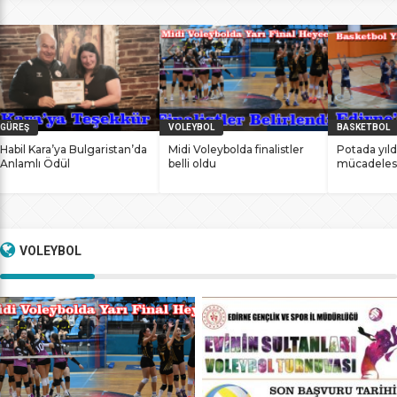
bile antrenmanlarına ara vermemesinin sonucunda
başarılarına yenilerini ekledi. İstanbul Ataköy’de 11-12 Mart
2017 tarihlerinde düzenlenen Masterlar […]
GÜREŞ
VOLEYBOL
BASKETBOL
Habil Kara’ya Bulgaristan’da
Midi Voleybolda finalistler
Potada yıld
Anlamlı Ödül
belli oldu
mücadeles
VOLEYBOL