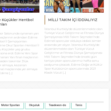
e Küçükler Hentbol
MİLLİ TAKIM İÇİ İDDİALIYIZ
ları
İstanbul Kurtköy’de düzenlenmekte olan
Türkiye Vücut Geliştirme ve Fitness Dünya
por Salonunda oynanan yarı
Şampiyonası Milli Takım Seçmeleri’nde
 maçlarının ardından Edirne
Edirneli sporcular oldukça iddialı isimler
bol İl Şampiyonları
arasında yer alıyor. İstanbul Kurtköy’de
irne Okul Sporları Hentbol İl
düzenlenmekte olan Türkiye Vücut
 Küçükler yaş grubu
Geliştirme ve Fitness Dünya Şampiyonası
sona erdi. Edirne Yeni Spor
Milli Takım Seçmeleri’nde önceki gün
anan Yarı final maçlarının
tartıya çıkan sporcularımız hafta sonu
eden takımlar 3’lük
podyuma çıkacak. Edirne Doğa ve Kültür
er almaya, kazanan
Spor Kulübünün sporcularında 2021
inal maçlarında yer almaya
Klasik Vücut […]
dirne […]
Motor Sporları
Okçuluk
Teaekwon-do
Tenis