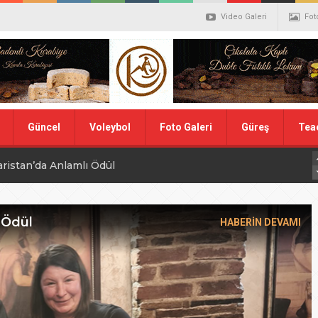
Video Galeri
Fot
Güncel
Voleybol
Foto Galeri
Güreş
Tea
aristan’da Anlamlı Ödül
alistler belli oldu
ler Hentbol Şampiyonları
 Ödül
HABERİN DEVAMI
 İDDİALIYIZ
ı Günü
N MİLLİ TAKIMINA TEŞEKKÜR