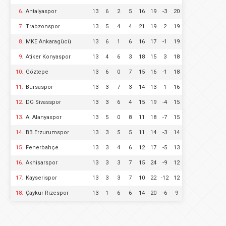
6.
Antalyaspor
13
6
2
5
16
19
-3
20
7.
Trabzonspor
13
5
4
4
21
19
2
19
8.
MKE Ankaragücü
13
6
1
6
16
17
-1
19
9.
Atiker Konyaspor
13
4
6
3
18
15
3
18
10.
Göztepe
13
6
0
7
15
16
-1
18
11.
Bursaspor
13
3
7
3
14
13
1
16
12.
DG Sivasspor
13
3
6
4
15
19
-4
15
13.
A. Alanyaspor
13
5
0
8
11
18
-7
15
14.
BB Erzurumspor
13
3
5
5
11
14
-3
14
15.
Fenerbahçe
13
3
4
6
12
17
-5
13
16.
Akhisarspor
13
3
3
7
15
24
-9
12
17.
Kayserispor
13
3
3
7
10
22
-12
12
18.
Çaykur Rizespor
13
1
6
6
14
20
-6
9