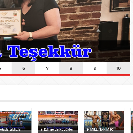
ında Kayıp
n Hakk’a yürüdü
Mehmet’i kaybettik
elsin
5
6
7
8
9
10
otada yıldızların
Edirne’de Küçükler
MİLLİ TAKIM İÇİ