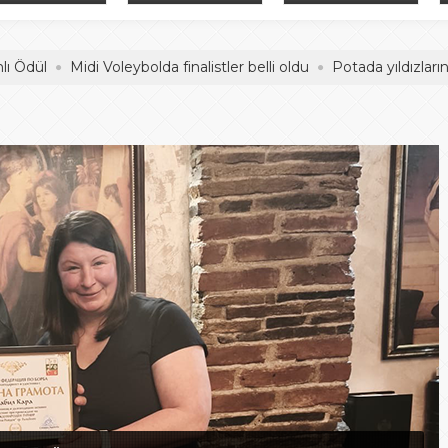
adelesi
Hentbol Şampiyonları
İDDİALIYIZ
Midi Voleybolda finalistler belli oldu
Potada yıldızların mücade