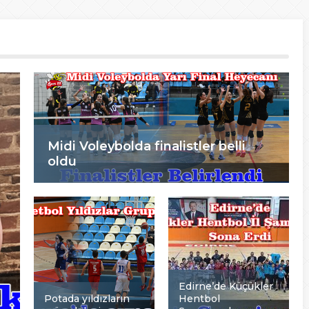
Midi Voleybolda finalistler belli
oldu
Edirne’de Küçükler
Potada yıldızların
Hentbol