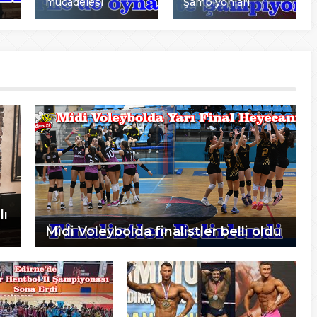
mücadelesi
Şampiyonları
lı
Midi Voleybolda finalistler belli oldu