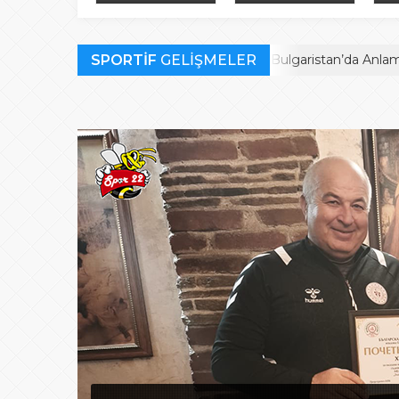
Bulgaristan’da
finalistler belli oldu
müc
Anlamlı Ödül
SPORTİF
Habil Kara’ya Bulgaristan’da Anlamlı Ödül
GELİŞMELER