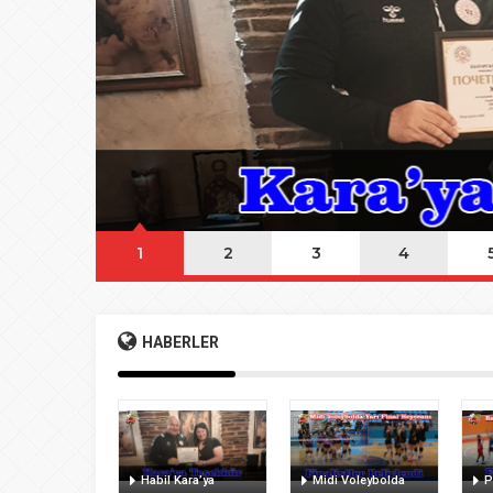
08:20
Buca Deplasman
20:20
Namazı beklerke
20:15
Büyük Usta Pele 
20:08
Takımını kuran g
1
2
3
4
HABERLER
Habil Kara’ya
Midi Voleybolda
P