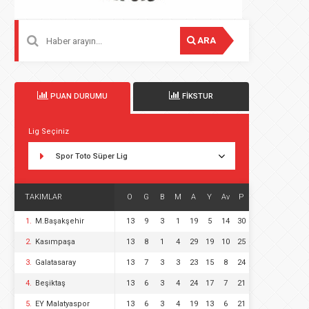
ARA
PUAN DURUMU
FİKSTUR
Lig Seçiniz
Spor Toto Süper Lig
TAKIMLAR
O
G
B
M
A
Y
Av
P
1.
M.Başakşehir
13
9
3
1
19
5
14
30
2.
Kasımpaşa
13
8
1
4
29
19
10
25
3.
Galatasaray
13
7
3
3
23
15
8
24
4.
Beşiktaş
13
6
3
4
24
17
7
21
5.
EY Malatyaspor
13
6
3
4
19
13
6
21