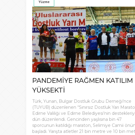
Yüzme
PANDEMİYE RAĞMEN KATILIM
YÜKSEKTİ
Türk, Yunan, Bulgar Dostluk Grubu Derneği’nce
(TUYUB) düzenlenen “Sınırsız Dostluk Yarı Marato
Edirne Valiliği ve Edirne Belediyesi’nin destekleriy
dün düzenlendi. Gencinden yaşlısına bin 47
sporcunun katıldığı maraton, Selimiye Camii önü
başladı. Yarışta atletler 21 bin metre ve 10 bin me