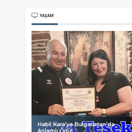
YAŞAM
Habil Kara’ya Bulgaristan’da
Anlamlı Ödül