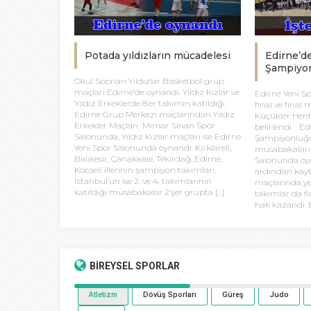
Potada yıldızların mücadelesi
Edirne’d
Şampiyon
Okul Sporları Yıldızlar Basketbol grup
maçları Edirne’de oynandı. Yıldız Kızlar ve
Edirne Yeni S
Yıldız Erkeklerde 8’er takımın katıldığı
final ve final
Edirne Grup Merkezi maçlarından Yıldız
Küçükler Hent
Erkekler Maçları Mimar Sinan Spor
belirlendi. Ed
Salonunda, Yıldız Kızlar maçları ise Edirne
Şampiyonluğu
Yeni Spor Salonunda oynandı. Kırklareli,
müsabakaları 
Balıkesir, Çanakkale, Tekirdağ, Edirne,
Salonunda oyn
Kocaeli illerinin şampiyon takımları,
ardından kayb
İstanbul’un ise 2. ve 4. takımlarının
maçlarında y
katıldığı müsabakalar 2’şer grupta […]
takımlar da f
hak kazandı. E
BİREYSEL
SPORLAR
Atletizm
Dövüş Sporları
Güreş
Judo