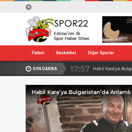
17:57
Futbol
Basketbol
Diğer Sporlar
Habil Kara’ya Bulg
10:28
Midi Voleybolda fin
SON DAKİKA
Spor Dışı
Yüzme
20:00
Edirne’de Küçük
Habil Kara’ya Bulgaristan’da Anlamlı
09:30
MİLLİ TAKIM İÇİ
08:00
Ağa Adayının Ac
20:00
ŞAHİ’DEN KADI