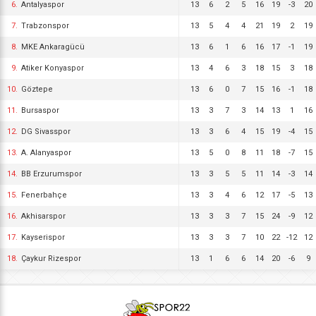
6.
Antalyaspor
13
6
2
5
16
19
-3
20
7.
Trabzonspor
13
5
4
4
21
19
2
19
8.
MKE Ankaragücü
13
6
1
6
16
17
-1
19
9.
Atiker Konyaspor
13
4
6
3
18
15
3
18
10.
Göztepe
13
6
0
7
15
16
-1
18
11.
Bursaspor
13
3
7
3
14
13
1
16
12.
DG Sivasspor
13
3
6
4
15
19
-4
15
13.
A. Alanyaspor
13
5
0
8
11
18
-7
15
14.
BB Erzurumspor
13
3
5
5
11
14
-3
14
15.
Fenerbahçe
13
3
4
6
12
17
-5
13
16.
Akhisarspor
13
3
3
7
15
24
-9
12
17.
Kayserispor
13
3
3
7
10
22
-12
12
18.
Çaykur Rizespor
13
1
6
6
14
20
-6
9