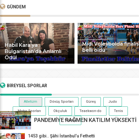
GÜNDEM
Midi Voleybolda finalis
Habil Kara’ya
belli oldu
Bulgaristan’da Anlamlı
Ödül
BİREYSEL
SPORLAR
Atletizm
Dövüş Sporları
Güreş
Judo
Motor Sporları
Okçuluk
Teaekwon-do
Tenis
PANDEMİYE RAĞMEN KATILIM YÜKSEKTİ
Yüzme
1453 gibi.. Şâhi İstanbul’u Fethetti