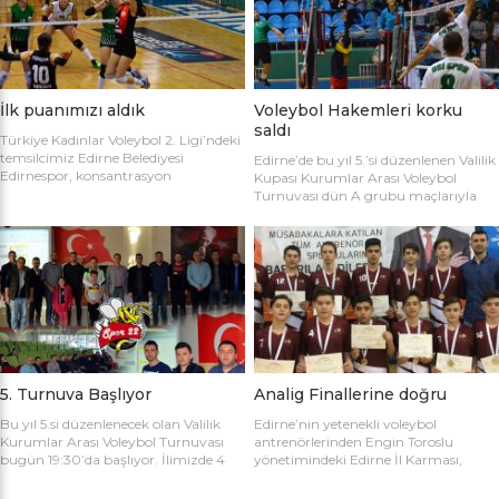
sahaya şu kadrolarla çıktılar: Edirne
Gülağız, Edanur Bayraklı, Sibel Mert,
Belediyesi Edirnespor: Simge, Edanur,
Ceren Atica, Simge Erden, S. Yaren
Sibel, Cere, Simge, Yaren, Halime,
Tank, Halime Akay, Selay Çalışkan,
Selay, Kübra, Deniz Salihli Belediye
Büşra […]
Spor: […]
İlk puanımızı aldık
Voleybol Hakemleri korku
saldı
Türkiye Kadınlar Voleybol 2. Ligi’ndeki
temsilcimiz Edirne Belediyesi
Edirne’de bu yıl 5.’si düzenlenen Valilik
Edirnespor, konsantrasyon
Kupası Kurumlar Arası Voleybol
eksikliğinin kurbanı oldu ve 2-0 öne
Turnuvası dün A grubu maçlarıyla
geçtiği maçı 3-2 kaybetti. Türkiye
başladı. İlk maçta Voleybol Hakemleri
Kadınlar Voleybol 2. Ligi’ne devam
ile Ecacılar Odası karşı karşıya geldi.
edilirken Edirnespor Kadın Voleybol
Maçı üçyüzden fazla voleybol sever
Takımı Mimar Sinan Spor Salonu’nda
izledi. Takımlar sahaya şu kadrolarla
kendi seyircisi önünde ilk maçına çıktı.
çıktılar: Voleybol Hakemleri: Oğulcan
İlk maçında deplasmanda Bursa
Kuru, Öyküm Akıncı, Ecem Göçmen,
Nilüfer Belediyesi’ne 3-0 mağlup
Özge Göktaş, Rabia Acun, Gökay
olmuştu. İkinci maçında konuk ettiği
Karatop, Semih Sormaz, Coşkun
Biga […]
Özsoy […]
5. Turnuva Başlıyor
Analig Finallerine doğru
Bu yıl 5.si düzenlenecek olan Valilik
Edirne’nin yetenekli voleybol
Kurumlar Arası Voleybol Turnuvası
antrenörlerinden Engin Toroslu
bugün 19:30’da başlıyor. İlimizde 4
yönetimindeki Edirne İl Karması,
yıldır kurumlar arasında düzenlenen
Analig Türkiye Finalleri’ne katılmak
Valilik Voleybol Turnuvasının 5.si
için hazırlıklarına devam ediyor. Spor