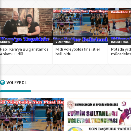
bile antrenmanlarına ara vermemesinin sonucunda
başarılarına yenilerini ekledi. İstanbul Ataköy’de 11-12 Mart
2017 tarihlerinde düzenlenen Masterlar […]
GÜREŞ
VOLEYBOL
BASKETBOL
Habil Kara’ya Bulgaristan’da
Midi Voleybolda finalistler
Potada yıld
Anlamlı Ödül
belli oldu
mücadeles
VOLEYBOL