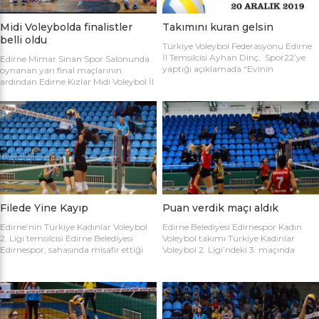
Midi Voleybolda finalistler
Takımını kuran gelsin
belli oldu
Türkiye Voleybol Federasyonu Edirne
İl Temsilcisi Ayhan Dinç, Spor22’ye
Edirne Mimar Sinan Spor Salonunda
yaptığı açıklamada “Evinin
oynanan yarı final maçlarının
Sultanları” voleybol turnuvası
ardından Edirne Kızlar Midi Voleybol İl
hakkında bilgi verdi. Edirne Voleybol İl
Şampiyonluğu final maçında
Temsilciliği olarak “Evinin Sultanları”
oynamaya hak kazanan takımlar
ismiyle Kadın Voleybol Turnuvası
belirlendi. İlk oynanan yarı final
organize ediliyor. 18 yaşını doldurmuş
maçında Atletik Trakya takımını 25-
tüm kadınların katılımına açık olan
17, 25-7 ve 25-20’lik setlerle 3-0
turnuvaya katılım için takım
mağlup eden Keşan Yıldızı takımı
kaptanlarının sporcu listesini sağlık
finale adını ilk yazdıran takım oldu.
raporlarıyla(sağlık ocağından
Oynanan ikinci maçta Avrupa
alınması yeterli) birlikte Gençlik Spor
Yıldızları ile Kırcasalih […]
İl […]
Filede Yine Kayıp
Puan verdik maçı aldık
Edirne’nin Türkiye Kadınlar Voleybol
Edirne Belediyesi Edirnespor Kadın
2. Ligi temsilcisi Edirne Belediyesi
Voleybol takımı Türkiye Kadınlar
Edirnespor, sahasında misafir ettiği
Voleybol 2. Ligi’ndeki 3. maçında
Salihli Belediyespor’a mağlup oldu.
İnegöl Voleybol’u 3-2 mağlup ederek
Türkiye Kadınlar Voleybol İkinci Ligi
ilk galibiyetini aldı. Mimar Sinan Spor
temsilcimiz Edirne Belediyesi
Salonu’nda Metin Demirbağ ve
Edirnespor, Mimar Sinan Spor
Emrah Baran’ın yönettiği
Salonu’nda Manisa Salihli
karşılaşmaya takımlar şu kadrolarla
Belediyespor’la karşılaştı. Takımlar
çıktılar: EDİRNESPOR: Simge