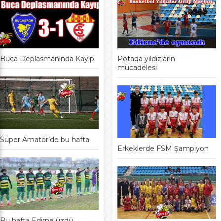
Buca Deplasmanında Kayıp
Potada yıldızların
mücadelesi
Süper Amatör’de bu hafta
Erkeklerde FSM Şampiyon
Bu hafta Edirne üzdü