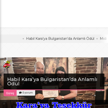
Anlamlı Ödül
oldu
Habil Kara’ya Bulgaristan’da Anlamlı Ödül
Midi Voleyb
Habil Kara’ya Bulgaristan’da Anlamlı
Ödül
0 yorum
Güreş