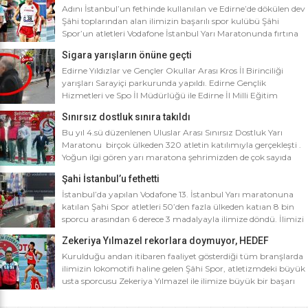
Adını İstanbul’un fethinde kullanılan ve Edirne’de dökülen dev
Şâhi toplarından alan ilimizin başarılı spor kulübü Şâhi
Spor’un atletleri Vodafone İstanbul Yarı Maratonunda fırtına
gibi esti. Dünyanın en iyi 10 yarı maratonu arasında yer alan
Sigara yarışların önüne geçti
Vodafone İstanbul Yarı Maratonu’na ilimizden Şâhi Spor 5
sporcusuyla katıldı. Vodafone İstanbul Yarı Maratonu 10 bin
Edirne Yıldızlar ve Gençler Okullar Arası Kros İl Birinciliği
metre yarışına toplamda 4 bin […]
yarışları Sarayiçi parkurunda yapıldı. Edirne Gençlik
Hizmetleri ve Spo İl Müdürlüğü ile Edirne İl Milli Eğitim
Müdürlüğü’nce ortaklaşa düzenlenen Okullar arası Kros İl
Sınırsız dostluk sınıra takıldı
Birinciliği yarışları Sarayiçi parkurunda yapıldı. Oldukça soğuk
ve yağmurlu bir havada düzenlenen yarışlara katılımın
Bu yıl 4.sü düzenlenen Uluslar Arası Sınırsız Dostluk Yarı
yoğun olması atletizm adına sevindirici bulunurken Atletizm
Maratonu birçok ülkeden 320 atletin katılımıyla gerçekleşti .
Federasyonu İl […]
Yoğun ilgi gören yarı maratona şehrimizden de çok sayıda
sporcunun yanı sıra Edirne Şahi Spordan 2 takım ve İş adamı
Şahi İstanbul’u fethetti
Ali Soydan tarafından yeni kurulmasına rağmen bir çok
branşta başarıdan başarıya koşan Edirne Al Kan Spor Kulübü
İstanbul’da yapılan Vodafone 13. İstanbul Yarı maratonuna
de […]
katılan Şahi Spor atletleri 50’den fazla ülkeden katıan 8 bin
sporcu arasından 6 derece 3 madalyayla ilimize döndü. İlimizi
faaliyet gösterdiği tüm branşlarda başarıyla temsil eden Şahi
Zekeriya Yılmazel rekorlara doymuyor, HEDEF
spor, başarılarına bir yensini ekledi. İstanbul’da yapılan ve
OLİMPİYAT ŞAMPİYONLUĞU
50’yi aşkın ülkeden 8 bin sporcunun katıldığı Vodafone 13.
Kurulduğu andan itibaren faaliyet gösterdiği tüm branşlarda
İstanbul Yarı Maratonuna katılan […]
ilimizin lokomotifi haline gelen Şâhi Spor, atletizmdeki büyük
usta sporcusu Zekeriya Yılmazel ile ilimize büyük bir başarı
daha getirdi. Geçtiğimiz yıl 800 metrede Türkiye rekorunu
ilimize getiren Zekeriya Yılmazel, kardan yollar kapandığında