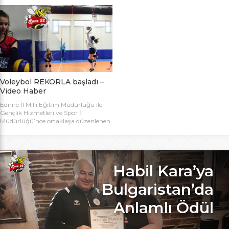
bugün başlıyor. Toplamda 14 takımın
Bakanlığı Projesi ile başlatılan ve ilk
katılımıyla düzenlenen 5. Valilik
grup müsabakaları Aralık ayında
Voleybol Turnuvasının teknik
oynanan Analig Voleybol
toplantısı ve kura çekimi Aliço
Turnuvasına katılan il karması
Pehlivan Sporcu Eğitim Merkezi
takımımız, Tekirdağ’daki grup
Toplantı Salonu’nda yapıldı.
maçların ardından Bilecik’teki Çeyrek
Toplantıya Voleybol hakemi ve
Final maçlarını da geçerek yarı
antrenörü Engin Toroslu, Ayhan […]
finallere yükseldi. Eskişehir’de
oynanan yarı final maçlarında […]
Voleybol REKORLA başladı –
Video Haber
Edirne İl Milli Eğitim Müdürlüğü ile
Gençlik Hizmetleri ve Spor İl
Müdürlüğü’nce ortaklaşa düzenlenen
ve Bu yıl 32 okulla katılım rekoru
kırılan Genç Kızlar A Kategorisi
Voleybol ilk gün maçlarında servis sayı
rekoru kırıldı. REKOR KATILIMA
REKORLU AÇILIŞ Edirne Okullar
Habil Kara’ya
Arası Genç Kızlar A Kategorisi
Voleybol İl Şampiyonluğu maçlarına
Bulgaristan’da
bu yıl 8 grupta toplam […]
Anlamlı Ödül