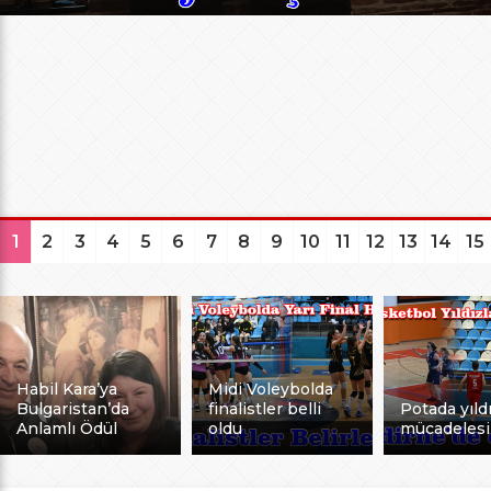
1
2
3
4
5
6
7
8
9
10
11
12
13
14
15
Habil Kara’ya
Midi Voleybolda
Bulgaristan’da
finalistler belli
Potada yıldı
Anlamlı Ödül
oldu
mücadelesi