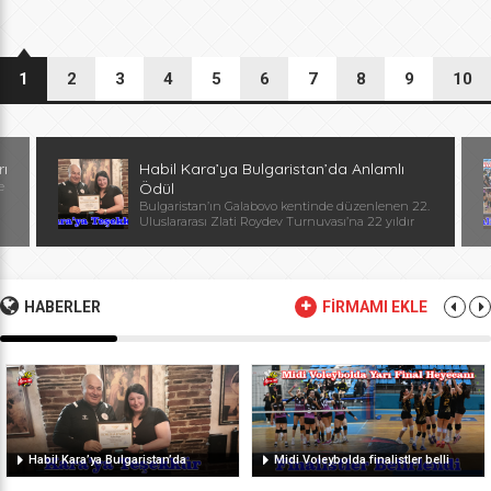
1
2
3
4
5
6
7
8
9
10
rı
Habil Kara’ya Bulgaristan’da Anlamlı
e
Ödül
Bulgaristan’ın Galabovo kentinde düzenlenen 22.
Uluslararası Zlati Roydev Turnuvası’na 22 yıldır
kesintisiz katılan Edirne güreş takımı, önemli bir
başarıya daha imza attı. Edirne ekibinin istikrarlı
katılımı ve elde ettiği başarılar dolayısıyla
Başantrenör Habil Kara’ya, Bulgaristan Güreş
Federasyonu Başkanı, Avrupa ve Dünya
HABERLER
FİRMAMI EKLE
Şampiyonu, olimpiyat ikincisi Stanka Zlateva
tarafından özel plaket takdim edildi. Ödül
töreninde konuşan Zlateva, […]
Habil Kara’ya Bulgaristan’da
Midi Voleybolda finalistler belli