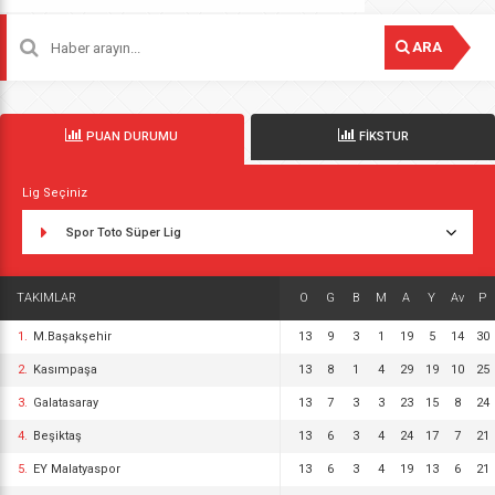
ARA
PUAN DURUMU
FİKSTUR
Lig Seçiniz
Spor Toto Süper Lig
TAKIMLAR
O
G
B
M
A
Y
Av
P
1.
M.Başakşehir
13
9
3
1
19
5
14
30
2.
Kasımpaşa
13
8
1
4
29
19
10
25
3.
Galatasaray
13
7
3
3
23
15
8
24
4.
Beşiktaş
13
6
3
4
24
17
7
21
5.
EY Malatyaspor
13
6
3
4
19
13
6
21