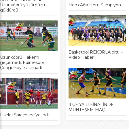
Uzunköprü yüzümüzü
Hem Ağa Hem Şampiyon
güldürdü
Basketbol REKORLA bitti –
Uzunköprü Hakemi
Video Haber
geçemedi, Edirnespor
Çengelköy’e acımadı
İLÇE YARI FİNALİNDE
MUHTEŞEM MAÇ
Liseler Saraçhane’ye indi