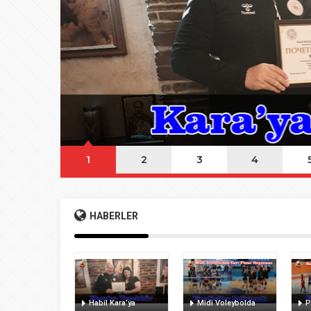
08:20
Buca Deplasman
20:20
Namazı beklerke
20:15
Büyük Usta Pele 
20:08
Takımını kuran g
1
2
3
4
HABERLER
Habil Kara’ya
Midi Voleybolda
P