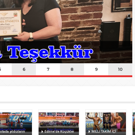
ında Kayıp
n Hakk’a yürüdü
Mehmet’i kaybettik
elsin
5
6
7
8
9
10
otada yıldızların
Edirne’de Küçükler
MİLLİ TAKIM İÇİ