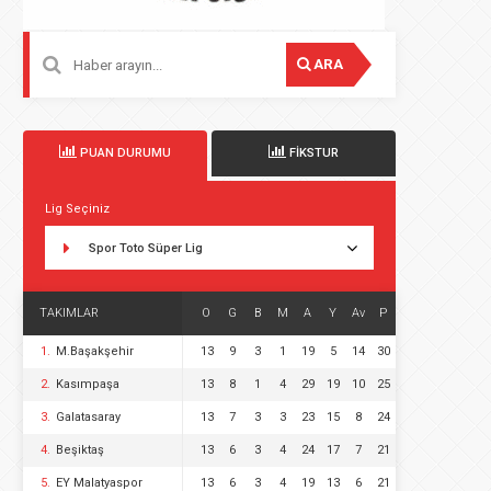
ARA
PUAN DURUMU
FİKSTUR
Lig Seçiniz
Spor Toto Süper Lig
TAKIMLAR
O
G
B
M
A
Y
Av
P
1.
M.Başakşehir
13
9
3
1
19
5
14
30
2.
Kasımpaşa
13
8
1
4
29
19
10
25
3.
Galatasaray
13
7
3
3
23
15
8
24
4.
Beşiktaş
13
6
3
4
24
17
7
21
5.
EY Malatyaspor
13
6
3
4
19
13
6
21