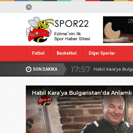
17:57
Futbol
Basketbol
Diğer Sporlar
Habil Kara’ya Bulg
10:28
Midi Voleybolda fin
SON DAKİKA
Spor Dışı
Yüzme
20:00
Edirne’de Küçük
Habil Kara’ya Bulgaristan’da Anlamlı
09:30
MİLLİ TAKIM İÇİ
08:00
Ağa Adayının Ac
20:00
ŞAHİ’DEN KADI