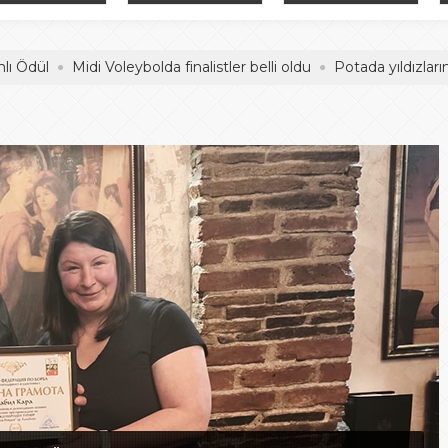
adelesi
Hentbol Şampiyonları
İDDİALIYIZ
Midi Voleybolda finalistler belli oldu
Potada yıldızların mücad