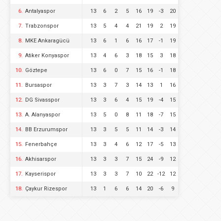
6.
Antalyaspor
13
6
2
5
16
19
-3
20
7.
Trabzonspor
13
5
4
4
21
19
2
19
8.
MKE Ankaragücü
13
6
1
6
16
17
-1
19
9.
Atiker Konyaspor
13
4
6
3
18
15
3
18
10.
Göztepe
13
6
0
7
15
16
-1
18
11.
Bursaspor
13
3
7
3
14
13
1
16
12.
DG Sivasspor
13
3
6
4
15
19
-4
15
13.
A. Alanyaspor
13
5
0
8
11
18
-7
15
14.
BB Erzurumspor
13
3
5
5
11
14
-3
14
15.
Fenerbahçe
13
3
4
6
12
17
-5
13
16.
Akhisarspor
13
3
3
7
15
24
-9
12
17.
Kayserispor
13
3
3
7
10
22
-12
12
18.
Çaykur Rizespor
13
1
6
6
14
20
-6
9