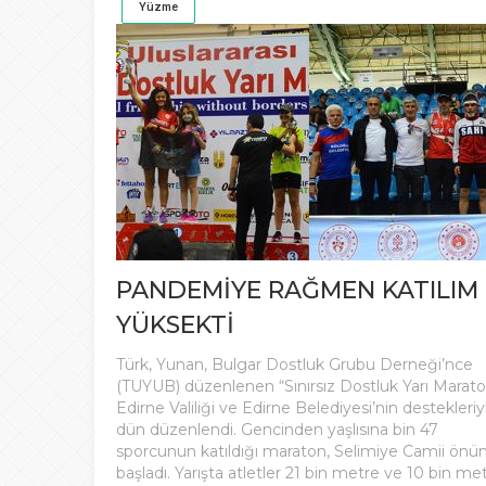
Yüzme
PANDEMİYE RAĞMEN KATILIM
YÜKSEKTİ
Türk, Yunan, Bulgar Dostluk Grubu Derneği’nce
(TUYUB) düzenlenen “Sınırsız Dostluk Yarı Marato
Edirne Valiliği ve Edirne Belediyesi’nin destekleriy
dün düzenlendi. Gencinden yaşlısına bin 47
sporcunun katıldığı maraton, Selimiye Camii önü
başladı. Yarışta atletler 21 bin metre ve 10 bin me