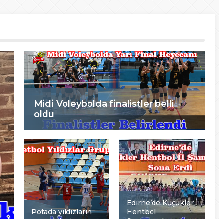
Midi Voleybolda finalistler belli
oldu
Edirne’de Küçükler
Potada yıldızların
Hentbol