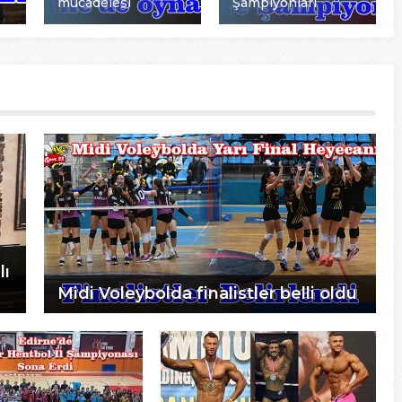
mücadelesi
Şampiyonları
lı
Midi Voleybolda finalistler belli oldu