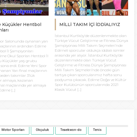
e Küçükler Hentbol
MİLLİ TAKIM İÇİ İDDİALIYIZ
ları
İstanbul Kurtköy’de düzenlenmekte olan
Türkiye Vücut Geliştirme ve Fitness Dünya
por Salonunda oynanan yarı
Şampiyonası Milli Takım Seçmeleri’nde
 maçlarının ardından Edirne
Edirneli sporcular oldukça iddialı isimler
bol İl Şampiyonları
arasında yer alıyor. İstanbul Kurtköy’de
irne Okul Sporları Hentbol İl
düzenlenmekte olan Türkiye Vücut
 Küçükler yaş grubu
Geliştirme ve Fitness Dünya Şampiyonası
sona erdi. Edirne Yeni Spor
Milli Takım Seçmeleri’nde önceki gün
anan Yarı final maçlarının
tartıya çıkan sporcularımız hafta sonu
eden takımlar 3’lük
podyuma çıkacak. Edirne Doğa ve Kültür
er almaya, kazanan
Spor Kulübünün sporcularında 2021
inal maçlarında yer almaya
Klasik Vücut […]
dirne […]
Motor Sporları
Okçuluk
Teaekwon-do
Tenis