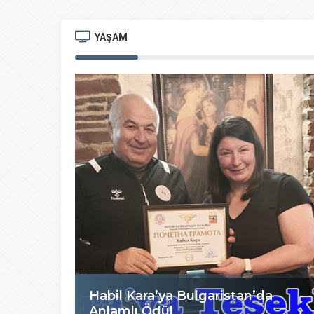
YAŞAM
Habil Kara’ya Bulgaristan’da
Anlamlı Ödül