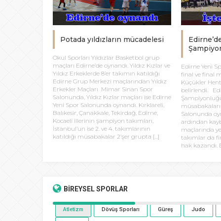
Potada yıldızların mücadelesi
Edirne’d
Şampiyon
Okul Sporları Yıldızlar Basketbol grup
maçları Edirne’de oynandı. Yıldız Kızlar ve
Edirne Yeni S
Yıldız Erkeklerde 8’er takımın katıldığı
final ve final
Edirne Grup Merkezi maçlarından Yıldız
Küçükler Hent
Erkekler Maçları Mimar Sinan Spor
belirlendi. Ed
Salonunda, Yıldız Kızlar maçları ise Edirne
Şampiyonluğu
Yeni Spor Salonunda oynandı. Kırklareli,
müsabakaları 
Balıkesir, Çanakkale, Tekirdağ, Edirne,
Salonunda oyn
Kocaeli illerinin şampiyon takımları,
ardından kayb
İstanbul’un ise 2. ve 4. takımlarının
maçlarında y
katıldığı müsabakalar 2’şer grupta […]
takımlar da f
hak kazandı. E
BİREYSEL
SPORLAR
Atletizm
Dövüş Sporları
Güreş
Judo