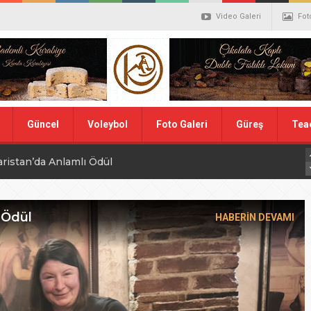
Video Galeri
Fot
Güncel
Voleybol
Foto Galeri
Güreş
Tea
aristan’da Anlamlı Ödül
alistler belli oldu
ler Hentbol Şampiyonları
 Ödül
HABERİN DEVAMI
 İDDİALIYIZ
ı Günü
N MİLLİ TAKIMINA TEŞEKKÜR