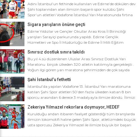
Adını İstanbul’un fethinde kullanılan ve Edirne’de dökülen dev
Şâhi toplarından alan ilimizin başarılı spor kulübü Şâhi
Spor’un atletleri Vodafone İstanbul Yarı Maratonunda fırtına
gibi esti. Dünyanın en iyi 10 yarı maratonu arasında yer alan
Sigara yarışların önüne geçti
Vodafone İstanbul Yarı Maratonu’na ilimizden Şâhi Spor 5
sporcusuyla katıldı. Vodafone İstanbul Yarı Maratonu 10 bin
Edirne Yıldızlar ve Gençler Okullar Arası Kros İl Birinciliği
metre yarışına toplamda 4 bin […]
yarışları Sarayiçi parkurunda yapıldı. Edirne Gençlik
Hizmetleri ve Spo İl Müdürlüğü ile Edirne İl Milli Eğitim
Müdürlüğü’nce ortaklaşa düzenlenen Okullar arası Kros İl
Sınırsız dostluk sınıra takıldı
Birinciliği yarışları Sarayiçi parkurunda yapıldı. Oldukça soğuk
ve yağmurlu bir havada düzenlenen yarışlara katılımın
Bu yıl 4.sü düzenlenen Uluslar Arası Sınırsız Dostluk Yarı
yoğun olması atletizm adına sevindirici bulunurken Atletizm
Maratonu birçok ülkeden 320 atletin katılımıyla gerçekleşti .
Federasyonu İl […]
Yoğun ilgi gören yarı maratona şehrimizden de çok sayıda
sporcunun yanı sıra Edirne Şahi Spordan 2 takım ve İş adamı
Şahi İstanbul’u fethetti
Ali Soydan tarafından yeni kurulmasına rağmen bir çok
branşta başarıdan başarıya koşan Edirne Al Kan Spor Kulübü
İstanbul’da yapılan Vodafone 13. İstanbul Yarı maratonuna
de […]
katılan Şahi Spor atletleri 50’den fazla ülkeden katıan 8 bin
sporcu arasından 6 derece 3 madalyayla ilimize döndü. İlimizi
faaliyet gösterdiği tüm branşlarda başarıyla temsil eden Şahi
Zekeriya Yılmazel rekorlara doymuyor, HEDEF
spor, başarılarına bir yensini ekledi. İstanbul’da yapılan ve
OLİMPİYAT ŞAMPİYONLUĞU
50’yi aşkın ülkeden 8 bin sporcunun katıldığı Vodafone 13.
Kurulduğu andan itibaren faaliyet gösterdiği tüm branşlarda
İstanbul Yarı Maratonuna katılan […]
ilimizin lokomotifi haline gelen Şâhi Spor, atletizmdeki büyük
usta sporcusu Zekeriya Yılmazel ile ilimize büyük bir başarı
daha getirdi. Geçtiğimiz yıl 800 metrede Türkiye rekorunu
ilimize getiren Zekeriya Yılmazel, kardan yollar kapandığında