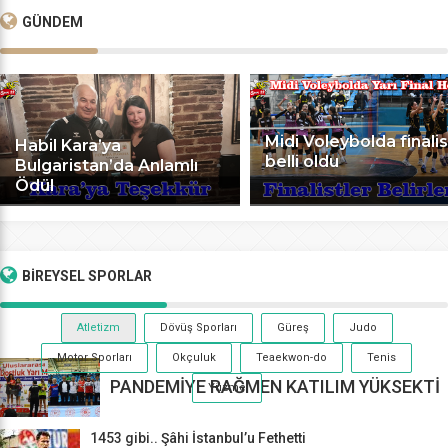
GÜNDEM
Midi Voleybolda finalis
Habil Kara’ya
belli oldu
Bulgaristan’da Anlamlı
Ödül
BİREYSEL
SPORLAR
Atletizm
Dövüş Sporları
Güreş
Judo
Motor Sporları
Okçuluk
Teaekwon-do
Tenis
PANDEMİYE RAĞMEN KATILIM YÜKSEKTİ
Yüzme
1453 gibi.. Şâhi İstanbul’u Fethetti