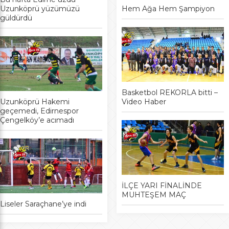
Uzunköprü yüzümüzü
Hem Ağa Hem Şampiyon
güldürdü
Basketbol REKORLA bitti –
Uzunköprü Hakemi
Video Haber
geçemedi, Edirnespor
Çengelköy’e acımadı
İLÇE YARI FİNALİNDE
MUHTEŞEM MAÇ
Liseler Saraçhane’ye indi