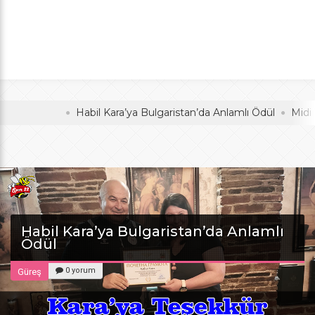
Anlamlı Ödül
oldu
Habil Kara’ya Bulgaristan’da Anlamlı Ödül
Midi Voleyb
Habil Kara’ya Bulgaristan’da Anlamlı
Ödül
0 yorum
Güreş