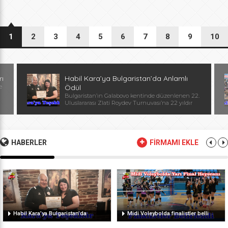
1
2
3
4
5
6
7
8
9
10
rı
Habil Kara’ya Bulgaristan’da Anlamlı
e
Ödül
Bulgaristan’ın Galabovo kentinde düzenlenen 22.
Uluslararası Zlati Roydev Turnuvası’na 22 yıldır
kesintisiz katılan Edirne güreş takımı, önemli bir
başarıya daha imza attı. Edirne ekibinin istikrarlı
katılımı ve elde ettiği başarılar dolayısıyla
Başantrenör Habil Kara’ya, Bulgaristan Güreş
Federasyonu Başkanı, Avrupa ve Dünya
HABERLER
FİRMAMI EKLE
Şampiyonu, olimpiyat ikincisi Stanka Zlateva
tarafından özel plaket takdim edildi. Ödül
töreninde konuşan Zlateva, […]
Habil Kara’ya Bulgaristan’da
Midi Voleybolda finalistler belli