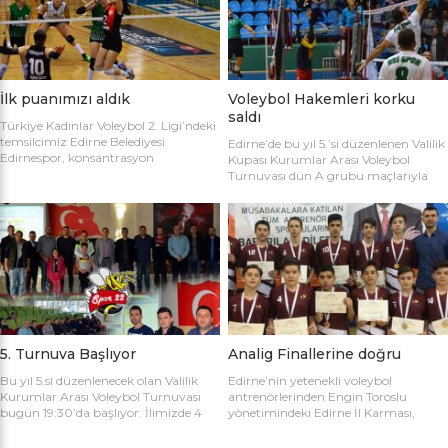
sahaya şu kadrolarla çıktılar: Edirne
Gülağız, Edanur Bayraklı, Sibel Mert,
Belediyesi Edirnespor: Simge, Edanur,
Ceren Atica, Simge Erden, S. Yaren
Sibel, Cere, Simge, Yaren, Halime,
Tank, Halime Akay, Selay Çalışkan,
Selay, Kübra, Deniz Salihli Belediye
Büşra […]
Spor: […]
İlk puanımızı aldık
Voleybol Hakemleri korku
saldı
Türkiye Kadınlar Voleybol 2. Ligi’ndeki
temsilcimiz Edirne Belediyesi
Edirne’de bu yıl 5.’si düzenlenen Valilik
Edirnespor, konsantrasyon
Kupası Kurumlar Arası Voleybol
eksikliğinin kurbanı oldu ve 2-0 öne
Turnuvası dün A grubu maçlarıyla
geçtiği maçı 3-2 kaybetti. Türkiye
başladı. İlk maçta Voleybol Hakemleri
Kadınlar Voleybol 2. Ligi’ne devam
ile Ecacılar Odası karşı karşıya geldi.
edilirken Edirnespor Kadın Voleybol
Maçı üçyüzden fazla voleybol sever
Takımı Mimar Sinan Spor Salonu’nda
izledi. Takımlar sahaya şu kadrolarla
kendi seyircisi önünde ilk maçına çıktı.
çıktılar: Voleybol Hakemleri: Oğulcan
İlk maçında deplasmanda Bursa
Kuru, Öyküm Akıncı, Ecem Göçmen,
Nilüfer Belediyesi’ne 3-0 mağlup
Özge Göktaş, Rabia Acun, Gökay
olmuştu. İkinci maçında konuk ettiği
Karatop, Semih Sormaz, Coşkun
Biga […]
Özsoy […]
5. Turnuva Başlıyor
Analig Finallerine doğru
Bu yıl 5.si düzenlenecek olan Valilik
Edirne’nin yetenekli voleybol
Kurumlar Arası Voleybol Turnuvası
antrenörlerinden Engin Toroslu
bugün 19:30’da başlıyor. İlimizde 4
yönetimindeki Edirne İl Karması,
yıldır kurumlar arasında düzenlenen
Analig Türkiye Finalleri’ne katılmak
Valilik Voleybol Turnuvasının 5.si
için hazırlıklarına devam ediyor. Spor