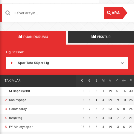
ARA
PUAN DURUMU
FİKSTUR
Lig Seçiniz
Spor Toto Süper Lig
TAKIMLAR
O
G
B
M
A
Y
Av
P
1.
M.Başakşehir
13
9
3
1
19
5
14
30
2.
Kasımpaşa
13
8
1
4
29
19
10
25
3.
Galatasaray
13
7
3
3
23
15
8
24
4.
Beşiktaş
13
6
3
4
24
17
7
21
5.
EY Malatyaspor
13
6
3
4
19
13
6
21