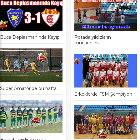
Buca Deplasmanında Kayıp
Potada yıldızların
mücadelesi
Süper Amatör’de bu hafta
Erkeklerde FSM Şampiyon
Bu hafta Edirne üzdü