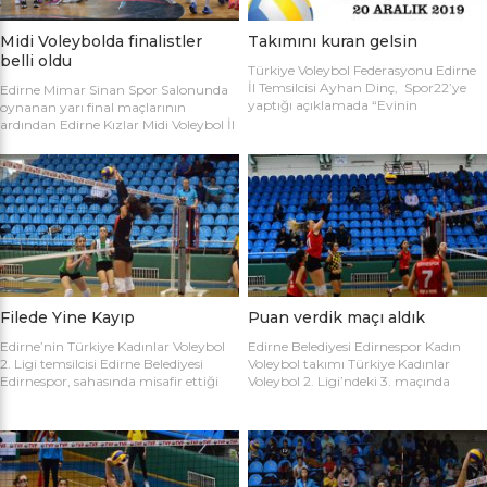
Midi Voleybolda finalistler
Takımını kuran gelsin
belli oldu
Türkiye Voleybol Federasyonu Edirne
İl Temsilcisi Ayhan Dinç, Spor22’ye
Edirne Mimar Sinan Spor Salonunda
yaptığı açıklamada “Evinin
oynanan yarı final maçlarının
Sultanları” voleybol turnuvası
ardından Edirne Kızlar Midi Voleybol İl
hakkında bilgi verdi. Edirne Voleybol İl
Şampiyonluğu final maçında
Temsilciliği olarak “Evinin Sultanları”
oynamaya hak kazanan takımlar
ismiyle Kadın Voleybol Turnuvası
belirlendi. İlk oynanan yarı final
organize ediliyor. 18 yaşını doldurmuş
maçında Atletik Trakya takımını 25-
tüm kadınların katılımına açık olan
17, 25-7 ve 25-20’lik setlerle 3-0
turnuvaya katılım için takım
mağlup eden Keşan Yıldızı takımı
kaptanlarının sporcu listesini sağlık
finale adını ilk yazdıran takım oldu.
raporlarıyla(sağlık ocağından
Oynanan ikinci maçta Avrupa
alınması yeterli) birlikte Gençlik Spor
Yıldızları ile Kırcasalih […]
İl […]
Filede Yine Kayıp
Puan verdik maçı aldık
Edirne’nin Türkiye Kadınlar Voleybol
Edirne Belediyesi Edirnespor Kadın
2. Ligi temsilcisi Edirne Belediyesi
Voleybol takımı Türkiye Kadınlar
Edirnespor, sahasında misafir ettiği
Voleybol 2. Ligi’ndeki 3. maçında
Salihli Belediyespor’a mağlup oldu.
İnegöl Voleybol’u 3-2 mağlup ederek
Türkiye Kadınlar Voleybol İkinci Ligi
ilk galibiyetini aldı. Mimar Sinan Spor
temsilcimiz Edirne Belediyesi
Salonu’nda Metin Demirbağ ve
Edirnespor, Mimar Sinan Spor
Emrah Baran’ın yönettiği
Salonu’nda Manisa Salihli
karşılaşmaya takımlar şu kadrolarla
Belediyespor’la karşılaştı. Takımlar
çıktılar: EDİRNESPOR: Simge