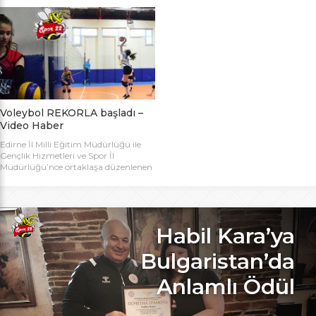
bugün başlıyor. Toplamda 14 takımın
Bakanlığı Projesi ile başlatılan ve ilk
katılımıyla düzenlenen 5. Valilik
grup müsabakaları Aralık ayında
Voleybol Turnuvasının teknik
oynanan Analig Voleybol
toplantısı ve kura çekimi Aliço
Turnuvasına katılan il karması
Pehlivan Sporcu Eğitim Merkezi
takımımız, Tekirdağ’daki grup
Toplantı Salonu’nda yapıldı.
maçların ardından Bilecik’teki Çeyrek
Toplantıya Voleybol hakemi ve
Final maçlarını da geçerek yarı
antrenörü Engin Toroslu, Ayhan […]
finallere yükseldi. Eskişehir’de
oynanan yarı final maçlarında […]
Voleybol REKORLA başladı –
Video Haber
Edirne İl Milli Eğitim Müdürlüğü ile
Gençlik Hizmetleri ve Spor İl
Müdürlüğü’nce ortaklaşa düzenlenen
ve Bu yıl 32 okulla katılım rekoru
kırılan Genç Kızlar A Kategorisi
Voleybol ilk gün maçlarında servis sayı
rekoru kırıldı. REKOR KATILIMA
REKORLU AÇILIŞ Edirne Okullar
Habil Kara’ya
Arası Genç Kızlar A Kategorisi
Voleybol İl Şampiyonluğu maçlarına
Bulgaristan’da
bu yıl 8 grupta toplam […]
Anlamlı Ödül