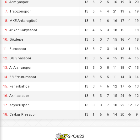
6.
Antalyaspor
13
6
2
5
16
19
-3
20
7.
Trabzonspor
13
5
4
4
21
19
2
19
8.
MKE Ankaragücü
13
6
1
6
16
17
-1
19
9.
Atiker Konyaspor
13
4
6
3
18
15
3
18
10.
Göztepe
13
6
0
7
15
16
-1
18
11.
Bursaspor
13
3
7
3
14
13
1
16
12.
DG Sivasspor
13
3
6
4
15
19
-4
15
13.
A. Alanyaspor
13
5
0
8
11
18
-7
15
14.
BB Erzurumspor
13
3
5
5
11
14
-3
14
15.
Fenerbahçe
13
3
4
6
12
17
-5
13
16.
Akhisarspor
13
3
3
7
15
24
-9
12
17.
Kayserispor
13
3
3
7
10
22
-12
12
18.
Çaykur Rizespor
13
1
6
6
14
20
-6
9