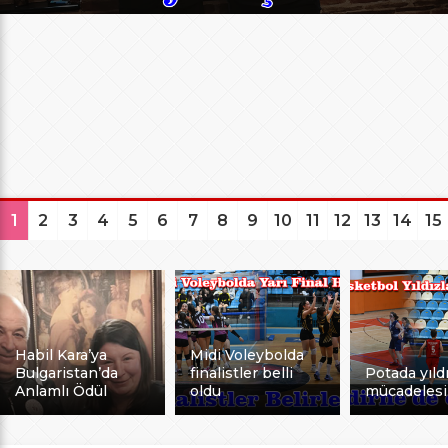
1
2
3
4
5
6
7
8
9
10
11
12
13
14
15
Habil Kara’ya
Midi Voleybolda
Bulgaristan’da
finalistler belli
Potada yıldı
Anlamlı Ödül
oldu
mücadelesi