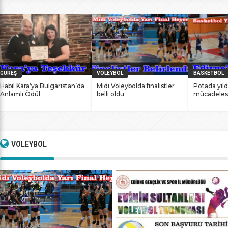
bile antrenmanlarına ara vermemesinin sonucunda
başarılarına yenilerini ekledi. İstanbul Ataköy’de 11-12 Mart
2017 tarihlerinde düzenlenen Masterlar […]
GÜREŞ
VOLEYBOL
BASKETBOL
Habil Kara’ya Bulgaristan’da
Midi Voleybolda finalistler
Potada yıld
Anlamlı Ödül
belli oldu
mücadeles
VOLEYBOL