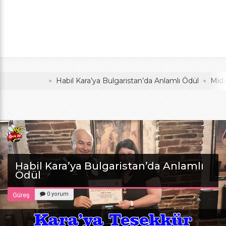
Anlamlı Ödül
oldu
Habil Kara’ya Bulgaristan’da Anlamlı Ödül
Midi Voley
Habil Kara’ya Bulgaristan’da Anlamlı
Ödül
0 yorum
Güreş