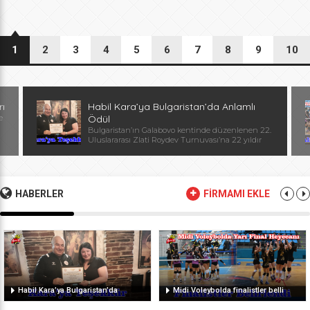
1
2
3
4
5
6
7
8
9
10
rı
Habil Kara’ya Bulgaristan’da Anlamlı
e
Ödül
Bulgaristan’ın Galabovo kentinde düzenlenen 22.
Uluslararası Zlati Roydev Turnuvası’na 22 yıldır
kesintisiz katılan Edirne güreş takımı, önemli bir
başarıya daha imza attı. Edirne ekibinin istikrarlı
katılımı ve elde ettiği başarılar dolayısıyla
Başantrenör Habil Kara’ya, Bulgaristan Güreş
Federasyonu Başkanı, Avrupa ve Dünya
HABERLER
FİRMAMI EKLE
Şampiyonu, olimpiyat ikincisi Stanka Zlateva
tarafından özel plaket takdim edildi. Ödül
töreninde konuşan Zlateva, […]
Habil Kara’ya Bulgaristan’da
Midi Voleybolda finalistler belli