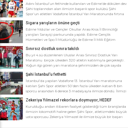
Adını İstanbul’un fethinde kullanılan ve Edirne’de dökülen dev
Şâhi toplarından alan ilimizin başarılı spor kulübü Şâhi
Spor’un atletleri Vodafone İstanbul Yarı Maratonunda fırtına
gibi esti. Dünyanın en iyi 10 yarı maratonu arasında yer alan
Sigara yarışların önüne geçti
Vodafone İstanbul Yarı Maratonu’na ilimizden Şâhi Spor 5
sporcusuyla katıldı. Vodafone İstanbul Yarı Maratonu 10 bin
Edirne Yıldızlar ve Gençler Okullar Arası Kros İl Birinciliği
metre yarışına toplamda 4 bin […]
yarışları Sarayiçi parkurunda yapıldı. Edirne Gençlik
Hizmetleri ve Spo İl Müdürlüğü ile Edirne İl Milli Eğitim
Müdürlüğü’nce ortaklaşa düzenlenen Okullar arası Kros İl
Sınırsız dostluk sınıra takıldı
Birinciliği yarışları Sarayiçi parkurunda yapıldı. Oldukça soğuk
ve yağmurlu bir havada düzenlenen yarışlara katılımın
Bu yıl 4.sü düzenlenen Uluslar Arası Sınırsız Dostluk Yarı
yoğun olması atletizm adına sevindirici bulunurken Atletizm
Maratonu birçok ülkeden 320 atletin katılımıyla gerçekleşti .
Federasyonu İl […]
Yoğun ilgi gören yarı maratona şehrimizden de çok sayıda
sporcunun yanı sıra Edirne Şahi Spordan 2 takım ve İş adamı
Şahi İstanbul’u fethetti
Ali Soydan tarafından yeni kurulmasına rağmen bir çok
branşta başarıdan başarıya koşan Edirne Al Kan Spor Kulübü
İstanbul’da yapılan Vodafone 13. İstanbul Yarı maratonuna
de […]
katılan Şahi Spor atletleri 50’den fazla ülkeden katıan 8 bin
sporcu arasından 6 derece 3 madalyayla ilimize döndü. İlimizi
faaliyet gösterdiği tüm branşlarda başarıyla temsil eden Şahi
Zekeriya Yılmazel rekorlara doymuyor, HEDEF
spor, başarılarına bir yensini ekledi. İstanbul’da yapılan ve
OLİMPİYAT ŞAMPİYONLUĞU
50’yi aşkın ülkeden 8 bin sporcunun katıldığı Vodafone 13.
Kurulduğu andan itibaren faaliyet gösterdiği tüm branşlarda
İstanbul Yarı Maratonuna katılan […]
ilimizin lokomotifi haline gelen Şâhi Spor, atletizmdeki büyük
usta sporcusu Zekeriya Yılmazel ile ilimize büyük bir başarı
daha getirdi. Geçtiğimiz yıl 800 metrede Türkiye rekorunu
ilimize getiren Zekeriya Yılmazel, kardan yollar kapandığında