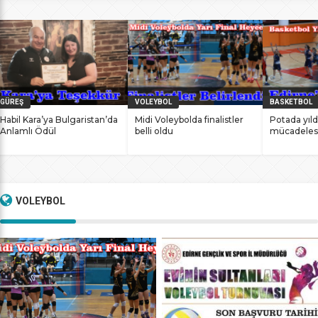
bile antrenmanlarına ara vermemesinin sonucunda
başarılarına yenilerini ekledi. İstanbul Ataköy’de 11-12 Mart
2017 tarihlerinde düzenlenen Masterlar […]
GÜREŞ
VOLEYBOL
BASKETBOL
Habil Kara’ya Bulgaristan’da
Midi Voleybolda finalistler
Potada yıld
Anlamlı Ödül
belli oldu
mücadeles
VOLEYBOL