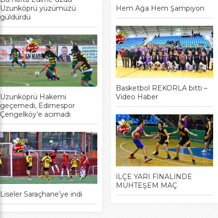
Uzunköprü yüzümüzü
Hem Ağa Hem Şampiyon
güldürdü
Basketbol REKORLA bitti –
Uzunköprü Hakemi
Video Haber
geçemedi, Edirnespor
Çengelköy’e acımadı
İLÇE YARI FİNALİNDE
MUHTEŞEM MAÇ
Liseler Saraçhane’ye indi