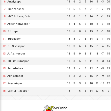
6.
Antalyaspor
13
6
2
5
16
19
-3
20
7.
Trabzonspor
13
5
4
4
21
19
2
19
8.
MKE Ankaragücü
13
6
1
6
16
17
-1
19
9.
Atiker Konyaspor
13
4
6
3
18
15
3
18
10.
Göztepe
13
6
0
7
15
16
-1
18
11.
Bursaspor
13
3
7
3
14
13
1
16
12.
DG Sivasspor
13
3
6
4
15
19
-4
15
13.
A. Alanyaspor
13
5
0
8
11
18
-7
15
14.
BB Erzurumspor
13
3
5
5
11
14
-3
14
15.
Fenerbahçe
13
3
4
6
12
17
-5
13
16.
Akhisarspor
13
3
3
7
15
24
-9
12
17.
Kayserispor
13
3
3
7
10
22
-12
12
18.
Çaykur Rizespor
13
1
6
6
14
20
-6
9