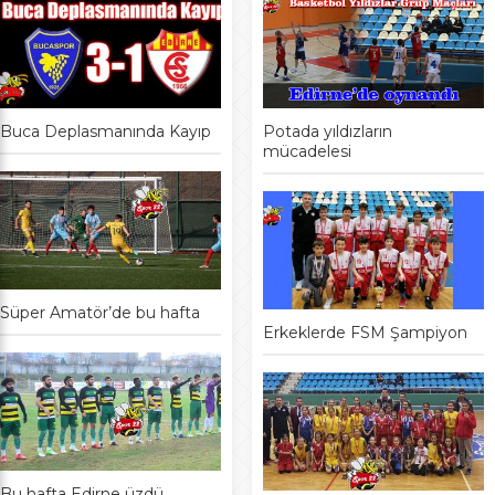
Buca Deplasmanında Kayıp
Potada yıldızların
mücadelesi
Süper Amatör’de bu hafta
Erkeklerde FSM Şampiyon
Bu hafta Edirne üzdü