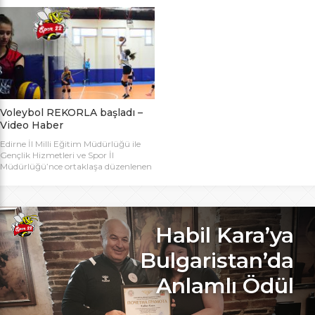
bugün başlıyor. Toplamda 14 takımın
Bakanlığı Projesi ile başlatılan ve ilk
katılımıyla düzenlenen 5. Valilik
grup müsabakaları Aralık ayında
Voleybol Turnuvasının teknik
oynanan Analig Voleybol
toplantısı ve kura çekimi Aliço
Turnuvasına katılan il karması
Pehlivan Sporcu Eğitim Merkezi
takımımız, Tekirdağ’daki grup
Toplantı Salonu’nda yapıldı.
maçların ardından Bilecik’teki Çeyrek
Toplantıya Voleybol hakemi ve
Final maçlarını da geçerek yarı
antrenörü Engin Toroslu, Ayhan […]
finallere yükseldi. Eskişehir’de
oynanan yarı final maçlarında […]
Voleybol REKORLA başladı –
Video Haber
Edirne İl Milli Eğitim Müdürlüğü ile
Gençlik Hizmetleri ve Spor İl
Müdürlüğü’nce ortaklaşa düzenlenen
ve Bu yıl 32 okulla katılım rekoru
kırılan Genç Kızlar A Kategorisi
Voleybol ilk gün maçlarında servis sayı
rekoru kırıldı. REKOR KATILIMA
REKORLU AÇILIŞ Edirne Okullar
Habil Kara’ya
Arası Genç Kızlar A Kategorisi
Voleybol İl Şampiyonluğu maçlarına
Bulgaristan’da
bu yıl 8 grupta toplam […]
Anlamlı Ödül