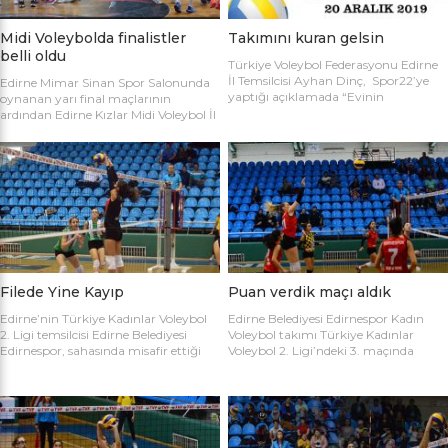
Midi Voleybolda finalistler
Takımını kuran gelsin
belli oldu
Türkiye Voleybol Federasyonu Edirne
İl Temsilcisi Ayhan Dinç, Spor22’ye
Edirne Mimar Sinan Spor Salonunda
yaptığı açıklamada “Evinin
oynanan yarı final maçlarının
Sultanları” voleybol turnuvası
ardından Edirne Kızlar Midi Voleybol İl
hakkında bilgi verdi. Edirne Voleybol İl
Şampiyonluğu final maçında
Temsilciliği olarak “Evinin Sultanları”
oynamaya hak kazanan takımlar
ismiyle Kadın Voleybol Turnuvası
belirlendi. İlk oynanan yarı final
organize ediliyor. 18 yaşını doldurmuş
maçında Atletik Trakya takımını 25-
tüm kadınların katılımına açık olan
17, 25-7 ve 25-20’lik setlerle 3-0
turnuvaya katılım için takım
mağlup eden Keşan Yıldızı takımı
kaptanlarının sporcu listesini sağlık
finale adını ilk yazdıran takım oldu.
raporlarıyla(sağlık ocağından
Oynanan ikinci maçta Avrupa
alınması yeterli) birlikte Gençlik Spor
Yıldızları ile Kırcasalih […]
İl […]
Filede Yine Kayıp
Puan verdik maçı aldık
Edirne’nin Türkiye Kadınlar Voleybol
Edirne Belediyesi Edirnespor Kadın
2. Ligi temsilcisi Edirne Belediyesi
Voleybol takımı Türkiye Kadınlar
Edirnespor, sahasında misafir ettiği
Voleybol 2. Ligi’ndeki 3. maçında
Salihli Belediyespor’a mağlup oldu.
İnegöl Voleybol’u 3-2 mağlup ederek
Türkiye Kadınlar Voleybol İkinci Ligi
ilk galibiyetini aldı. Mimar Sinan Spor
temsilcimiz Edirne Belediyesi
Salonu’nda Metin Demirbağ ve
Edirnespor, Mimar Sinan Spor
Emrah Baran’ın yönettiği
Salonu’nda Manisa Salihli
karşılaşmaya takımlar şu kadrolarla
Belediyespor’la karşılaştı. Takımlar
çıktılar: EDİRNESPOR: Simge