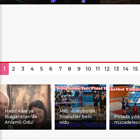
1
2
3
4
5
6
7
8
9
10
11
12
13
14
15
Habil Kara’ya
Midi Voleybolda
Bulgaristan’da
finalistler belli
Potada yıldı
Anlamlı Ödül
oldu
mücadelesi