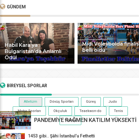
GÜNDEM
Midi Voleybolda finalis
Habil Kara’ya
belli oldu
Bulgaristan’da Anlamlı
Ödül
BİREYSEL
SPORLAR
Atletizm
Dövüş Sporları
Güreş
Judo
Motor Sporları
Okçuluk
Teaekwon-do
Tenis
PANDEMİYE RAĞMEN KATILIM YÜKSEKTİ
Yüzme
1453 gibi.. Şâhi İstanbul’u Fethetti