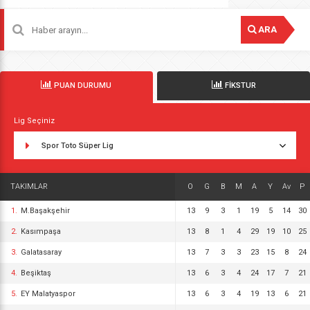
ARA
PUAN DURUMU
FİKSTUR
Lig Seçiniz
Spor Toto Süper Lig
TAKIMLAR
O
G
B
M
A
Y
Av
P
1.
M.Başakşehir
13
9
3
1
19
5
14
30
2.
Kasımpaşa
13
8
1
4
29
19
10
25
3.
Galatasaray
13
7
3
3
23
15
8
24
4.
Beşiktaş
13
6
3
4
24
17
7
21
5.
EY Malatyaspor
13
6
3
4
19
13
6
21