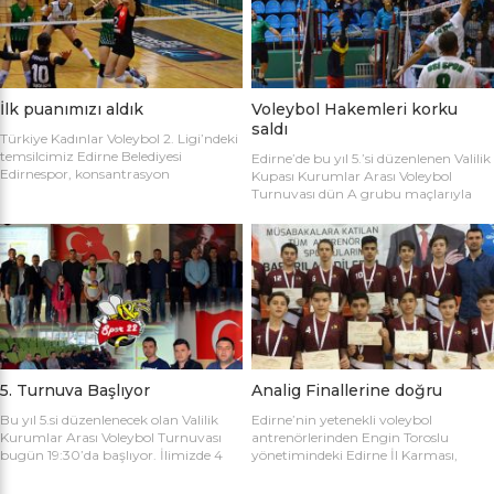
sahaya şu kadrolarla çıktılar: Edirne
Gülağız, Edanur Bayraklı, Sibel Mert,
Belediyesi Edirnespor: Simge, Edanur,
Ceren Atica, Simge Erden, S. Yaren
Sibel, Cere, Simge, Yaren, Halime,
Tank, Halime Akay, Selay Çalışkan,
Selay, Kübra, Deniz Salihli Belediye
Büşra […]
Spor: […]
İlk puanımızı aldık
Voleybol Hakemleri korku
saldı
Türkiye Kadınlar Voleybol 2. Ligi’ndeki
temsilcimiz Edirne Belediyesi
Edirne’de bu yıl 5.’si düzenlenen Valilik
Edirnespor, konsantrasyon
Kupası Kurumlar Arası Voleybol
eksikliğinin kurbanı oldu ve 2-0 öne
Turnuvası dün A grubu maçlarıyla
geçtiği maçı 3-2 kaybetti. Türkiye
başladı. İlk maçta Voleybol Hakemleri
Kadınlar Voleybol 2. Ligi’ne devam
ile Ecacılar Odası karşı karşıya geldi.
edilirken Edirnespor Kadın Voleybol
Maçı üçyüzden fazla voleybol sever
Takımı Mimar Sinan Spor Salonu’nda
izledi. Takımlar sahaya şu kadrolarla
kendi seyircisi önünde ilk maçına çıktı.
çıktılar: Voleybol Hakemleri: Oğulcan
İlk maçında deplasmanda Bursa
Kuru, Öyküm Akıncı, Ecem Göçmen,
Nilüfer Belediyesi’ne 3-0 mağlup
Özge Göktaş, Rabia Acun, Gökay
olmuştu. İkinci maçında konuk ettiği
Karatop, Semih Sormaz, Coşkun
Biga […]
Özsoy […]
5. Turnuva Başlıyor
Analig Finallerine doğru
Bu yıl 5.si düzenlenecek olan Valilik
Edirne’nin yetenekli voleybol
Kurumlar Arası Voleybol Turnuvası
antrenörlerinden Engin Toroslu
bugün 19:30’da başlıyor. İlimizde 4
yönetimindeki Edirne İl Karması,
yıldır kurumlar arasında düzenlenen
Analig Türkiye Finalleri’ne katılmak
Valilik Voleybol Turnuvasının 5.si
için hazırlıklarına devam ediyor. Spor