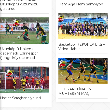
Uzunköprü yüzümüzü
Hem Ağa Hem Şampiyon
güldürdü
Basketbol REKORLA bitti –
Uzunköprü Hakemi
Video Haber
geçemedi, Edirnespor
Çengelköy’e acımadı
İLÇE YARI FİNALİNDE
MUHTEŞEM MAÇ
Liseler Saraçhane’ye indi