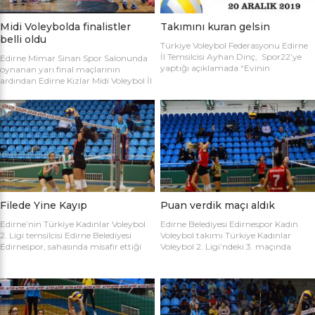
Midi Voleybolda finalistler
Takımını kuran gelsin
belli oldu
Türkiye Voleybol Federasyonu Edirne
İl Temsilcisi Ayhan Dinç, Spor22’ye
Edirne Mimar Sinan Spor Salonunda
yaptığı açıklamada “Evinin
oynanan yarı final maçlarının
Sultanları” voleybol turnuvası
ardından Edirne Kızlar Midi Voleybol İl
hakkında bilgi verdi. Edirne Voleybol İl
Şampiyonluğu final maçında
Temsilciliği olarak “Evinin Sultanları”
oynamaya hak kazanan takımlar
ismiyle Kadın Voleybol Turnuvası
belirlendi. İlk oynanan yarı final
organize ediliyor. 18 yaşını doldurmuş
maçında Atletik Trakya takımını 25-
tüm kadınların katılımına açık olan
17, 25-7 ve 25-20’lik setlerle 3-0
turnuvaya katılım için takım
mağlup eden Keşan Yıldızı takımı
kaptanlarının sporcu listesini sağlık
finale adını ilk yazdıran takım oldu.
raporlarıyla(sağlık ocağından
Oynanan ikinci maçta Avrupa
alınması yeterli) birlikte Gençlik Spor
Yıldızları ile Kırcasalih […]
İl […]
Filede Yine Kayıp
Puan verdik maçı aldık
Edirne’nin Türkiye Kadınlar Voleybol
Edirne Belediyesi Edirnespor Kadın
2. Ligi temsilcisi Edirne Belediyesi
Voleybol takımı Türkiye Kadınlar
Edirnespor, sahasında misafir ettiği
Voleybol 2. Ligi’ndeki 3. maçında
Salihli Belediyespor’a mağlup oldu.
İnegöl Voleybol’u 3-2 mağlup ederek
Türkiye Kadınlar Voleybol İkinci Ligi
ilk galibiyetini aldı. Mimar Sinan Spor
temsilcimiz Edirne Belediyesi
Salonu’nda Metin Demirbağ ve
Edirnespor, Mimar Sinan Spor
Emrah Baran’ın yönettiği
Salonu’nda Manisa Salihli
karşılaşmaya takımlar şu kadrolarla
Belediyespor’la karşılaştı. Takımlar
çıktılar: EDİRNESPOR: Simge