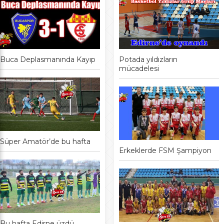
Buca Deplasmanında Kayıp
Potada yıldızların
mücadelesi
Süper Amatör’de bu hafta
Erkeklerde FSM Şampiyon
Bu hafta Edirne üzdü