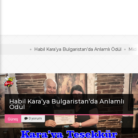
Anlamlı Ödül
oldu
Habil Kara’ya Bulgaristan’da Anlamlı Ödül
Midi Voley
Habil Kara’ya Bulgaristan’da Anlamlı
Ödül
0 yorum
Güreş