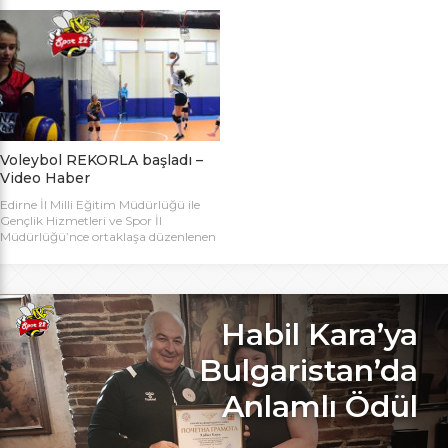
bugün başlıyor. Toplamda 14 takımın
Bakanlığı Projesi ile başlatılan ve ilk
katılımıyla düzenlenen 5. Valilik
grup müsabakaları Aralık ayında
Voleybol Turnuvasının teknik
oynanan Analig Voleybol
toplantısı ve kura çekimi Aliço
Turnuvasına katılan il karması
Pehlivan Sporcu Eğitim Merkezi
takımımız, Tekirdağ’daki grup
Toplantı Salonu’nda yapıldı.
maçların ardından Bilecik’teki Çeyrek
Toplantıya Voleybol hakemi ve
Final maçlarını da geçerek yarı
antrenörü Engin Toroslu, Ayhan […]
finallere yükseldi. Eskişehir’de
oynanan yarı final maçlarında […]
Voleybol REKORLA başladı –
Video Haber
Edirne İl Milli Eğitim Müdürlüğü ile
Gençlik Hizmetleri ve Spor İl
Müdürlüğü’nce ortaklaşa düzenlenen
ve Bu yıl 32 okulla katılım rekoru
kırılan Genç Kızlar A Kategorisi
Voleybol ilk gün maçlarında servis sayı
rekoru kırıldı. REKOR KATILIMA
REKORLU AÇILIŞ Edirne Okullar
Habil Kara’ya
Arası Genç Kızlar A Kategorisi
Voleybol İl Şampiyonluğu maçlarına
Bulgaristan’da
bu yıl 8 grupta toplam […]
Anlamlı Ödül