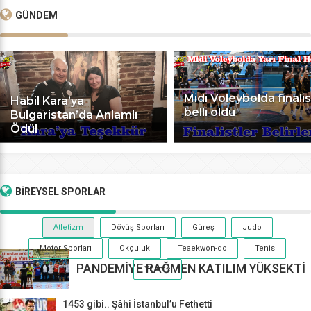
GÜNDEM
Midi Voleybolda finalis
Habil Kara’ya
belli oldu
Bulgaristan’da Anlamlı
Ödül
BİREYSEL
SPORLAR
Atletizm
Dövüş Sporları
Güreş
Judo
Motor Sporları
Okçuluk
Teaekwon-do
Tenis
PANDEMİYE RAĞMEN KATILIM YÜKSEKTİ
Yüzme
1453 gibi.. Şâhi İstanbul’u Fethetti