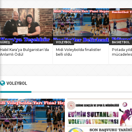
bile antrenmanlarına ara vermemesinin sonucunda
başarılarına yenilerini ekledi. İstanbul Ataköy’de 11-12 Mart
2017 tarihlerinde düzenlenen Masterlar […]
GÜREŞ
VOLEYBOL
BASKETBOL
Habil Kara’ya Bulgaristan’da
Midi Voleybolda finalistler
Potada yıld
Anlamlı Ödül
belli oldu
mücadeles
VOLEYBOL