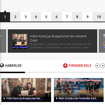
1
2
3
4
5
6
7
8
9
10
rı
Habil Kara’ya Bulgaristan’da Anlamlı
e
Ödül
Bulgaristan’ın Galabovo kentinde düzenlenen 22.
Uluslararası Zlati Roydev Turnuvası’na 22 yıldır
kesintisiz katılan Edirne güreş takımı, önemli bir
başarıya daha imza attı. Edirne ekibinin istikrarlı
katılımı ve elde ettiği başarılar dolayısıyla
Başantrenör Habil Kara’ya, Bulgaristan Güreş
Federasyonu Başkanı, Avrupa ve Dünya
HABERLER
FİRMAMI EKLE
Şampiyonu, olimpiyat ikincisi Stanka Zlateva
tarafından özel plaket takdim edildi. Ödül
töreninde konuşan Zlateva, […]
Habil Kara’ya Bulgaristan’da
Midi Voleybolda finalistler belli