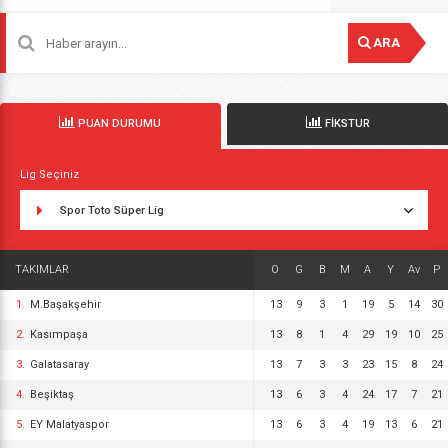
ARA
PUAN DURUMU
FİKSTUR
Lig Seçiniz
Spor Toto Süper Lig
TAKIMLAR
O
G
B
M
A
Y
Av
P
1.
M.Başakşehir
13
9
3
1
19
5
14
30
2.
Kasımpaşa
13
8
1
4
29
19
10
25
3.
Galatasaray
13
7
3
3
23
15
8
24
4.
Beşiktaş
13
6
3
4
24
17
7
21
5.
EY Malatyaspor
13
6
3
4
19
13
6
21