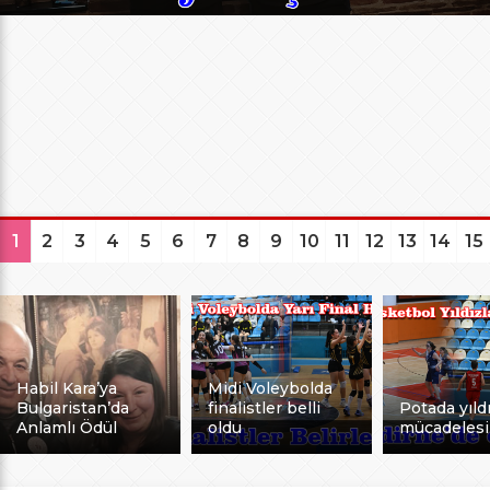
1
2
3
4
5
6
7
8
9
10
11
12
13
14
15
Habil Kara’ya
Midi Voleybolda
Bulgaristan’da
finalistler belli
Potada yıldı
Anlamlı Ödül
oldu
mücadelesi