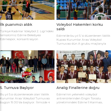
sahaya şu kadrolarla çıktılar: Edirne
Gülağız, Edanur Bayraklı, Sibel Mert,
Belediyesi Edirnespor: Simge, Edanur,
Ceren Atica, Simge Erden, S. Yaren
Sibel, Cere, Simge, Yaren, Halime,
Tank, Halime Akay, Selay Çalışkan,
Selay, Kübra, Deniz Salihli Belediye
Büşra […]
Spor: […]
İlk puanımızı aldık
Voleybol Hakemleri korku
saldı
Türkiye Kadınlar Voleybol 2. Ligi’ndeki
temsilcimiz Edirne Belediyesi
Edirne’de bu yıl 5.’si düzenlenen Valilik
Edirnespor, konsantrasyon
Kupası Kurumlar Arası Voleybol
eksikliğinin kurbanı oldu ve 2-0 öne
Turnuvası dün A grubu maçlarıyla
geçtiği maçı 3-2 kaybetti. Türkiye
başladı. İlk maçta Voleybol Hakemleri
Kadınlar Voleybol 2. Ligi’ne devam
ile Ecacılar Odası karşı karşıya geldi.
edilirken Edirnespor Kadın Voleybol
Maçı üçyüzden fazla voleybol sever
Takımı Mimar Sinan Spor Salonu’nda
izledi. Takımlar sahaya şu kadrolarla
kendi seyircisi önünde ilk maçına çıktı.
çıktılar: Voleybol Hakemleri: Oğulcan
İlk maçında deplasmanda Bursa
Kuru, Öyküm Akıncı, Ecem Göçmen,
Nilüfer Belediyesi’ne 3-0 mağlup
Özge Göktaş, Rabia Acun, Gökay
olmuştu. İkinci maçında konuk ettiği
Karatop, Semih Sormaz, Coşkun
Biga […]
Özsoy […]
5. Turnuva Başlıyor
Analig Finallerine doğru
Bu yıl 5.si düzenlenecek olan Valilik
Edirne’nin yetenekli voleybol
Kurumlar Arası Voleybol Turnuvası
antrenörlerinden Engin Toroslu
bugün 19:30’da başlıyor. İlimizde 4
yönetimindeki Edirne İl Karması,
yıldır kurumlar arasında düzenlenen
Analig Türkiye Finalleri’ne katılmak
Valilik Voleybol Turnuvasının 5.si
için hazırlıklarına devam ediyor. Spor