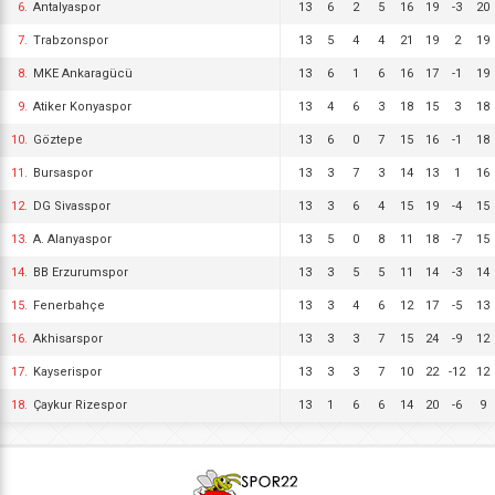
6.
Antalyaspor
13
6
2
5
16
19
-3
20
7.
Trabzonspor
13
5
4
4
21
19
2
19
8.
MKE Ankaragücü
13
6
1
6
16
17
-1
19
9.
Atiker Konyaspor
13
4
6
3
18
15
3
18
10.
Göztepe
13
6
0
7
15
16
-1
18
11.
Bursaspor
13
3
7
3
14
13
1
16
12.
DG Sivasspor
13
3
6
4
15
19
-4
15
13.
A. Alanyaspor
13
5
0
8
11
18
-7
15
14.
BB Erzurumspor
13
3
5
5
11
14
-3
14
15.
Fenerbahçe
13
3
4
6
12
17
-5
13
16.
Akhisarspor
13
3
3
7
15
24
-9
12
17.
Kayserispor
13
3
3
7
10
22
-12
12
18.
Çaykur Rizespor
13
1
6
6
14
20
-6
9