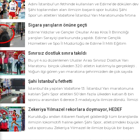
Adını İstanbul’un fethinde kullanılan ve Edirne’de dökülen dev
Şâhi toplarından alan ilimizin başarılı spor kulübü Şâhi
Spor’un atletleri Vodafone İstanbul Yarı Maratonunda fırtına
gibi esti. Dünyanın en iyi 10 yarı maratonu arasında yer alan
Sigara yarışların önüne geçti
Vodafone İstanbul Yarı Maratonu’na ilimizden Şâhi Spor 5
sporcusuyla katıldı. Vodafone İstanbul Yarı Maratonu 10 bin
Edirne Yıldızlar ve Gençler Okullar Arası Kros İl Birinciliği
metre yarışına toplamda 4 bin […]
yarışları Sarayiçi parkurunda yapıldı. Edirne Gençlik
Hizmetleri ve Spo İl Müdürlüğü ile Edirne İl Milli Eğitim
Müdürlüğü’nce ortaklaşa düzenlenen Okullar arası Kros İl
Sınırsız dostluk sınıra takıldı
Birinciliği yarışları Sarayiçi parkurunda yapıldı. Oldukça soğuk
ve yağmurlu bir havada düzenlenen yarışlara katılımın
Bu yıl 4.sü düzenlenen Uluslar Arası Sınırsız Dostluk Yarı
yoğun olması atletizm adına sevindirici bulunurken Atletizm
Maratonu birçok ülkeden 320 atletin katılımıyla gerçekleşti .
Federasyonu İl […]
Yoğun ilgi gören yarı maratona şehrimizden de çok sayıda
sporcunun yanı sıra Edirne Şahi Spordan 2 takım ve İş adamı
Şahi İstanbul’u fethetti
Ali Soydan tarafından yeni kurulmasına rağmen bir çok
branşta başarıdan başarıya koşan Edirne Al Kan Spor Kulübü
İstanbul’da yapılan Vodafone 13. İstanbul Yarı maratonuna
de […]
katılan Şahi Spor atletleri 50’den fazla ülkeden katıan 8 bin
sporcu arasından 6 derece 3 madalyayla ilimize döndü. İlimizi
faaliyet gösterdiği tüm branşlarda başarıyla temsil eden Şahi
Zekeriya Yılmazel rekorlara doymuyor, HEDEF
spor, başarılarına bir yensini ekledi. İstanbul’da yapılan ve
OLİMPİYAT ŞAMPİYONLUĞU
50’yi aşkın ülkeden 8 bin sporcunun katıldığı Vodafone 13.
Kurulduğu andan itibaren faaliyet gösterdiği tüm branşlarda
İstanbul Yarı Maratonuna katılan […]
ilimizin lokomotifi haline gelen Şâhi Spor, atletizmdeki büyük
usta sporcusu Zekeriya Yılmazel ile ilimize büyük bir başarı
daha getirdi. Geçtiğimiz yıl 800 metrede Türkiye rekorunu
ilimize getiren Zekeriya Yılmazel, kardan yollar kapandığında