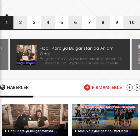
1
2
3
4
5
6
7
8
9
10
rı
Habil Kara’ya Bulgaristan’da Anlamlı
e
Ödül
Bulgaristan’ın Galabovo kentinde düzenlenen 22.
Uluslararası Zlati Roydev Turnuvası’na 22 yıldır
kesintisiz katılan Edirne güreş takımı, önemli bir
başarıya daha imza attı. Edirne ekibinin istikrarlı
katılımı ve elde ettiği başarılar dolayısıyla
Başantrenör Habil Kara’ya, Bulgaristan Güreş
Federasyonu Başkanı, Avrupa ve Dünya
HABERLER
FİRMAMI EKLE
Şampiyonu, olimpiyat ikincisi Stanka Zlateva
tarafından özel plaket takdim edildi. Ödül
töreninde konuşan Zlateva, […]
Habil Kara’ya Bulgaristan’da
Midi Voleybolda finalistler belli