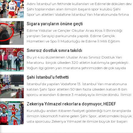
Adını İstanbul’un fethinde kullanılan ve Edirne’de dökülen dev
Şâhi toplarından alan ilimizin başarılı spor kulübü Şâhi
Spor’un atletleri Vodafone İstanbul Yarı Maratonunda fırtına
gibi esti. Dünyanın en iyi 10 yarı maratonu arasında yer alan
Sigara yarışların önüne geçti
Vodafone İstanbul Yarı Maratonu’na ilimizden Şâhi Spor 5
sporcusuyla katıldı. Vodafone İstanbul Yarı Maratonu 10 bin
Edirne Yıldızlar ve Gençler Okullar Arası Kros İl Birinciliği
metre yarışına toplamda 4 bin […]
yarışları Sarayiçi parkurunda yapıldı. Edirne Gençlik
Hizmetleri ve Spo İl Müdürlüğü ile Edirne İl Milli Eğitim
Müdürlüğü’nce ortaklaşa düzenlenen Okullar arası Kros İl
Sınırsız dostluk sınıra takıldı
Birinciliği yarışları Sarayiçi parkurunda yapıldı. Oldukça soğuk
ve yağmurlu bir havada düzenlenen yarışlara katılımın
Bu yıl 4.sü düzenlenen Uluslar Arası Sınırsız Dostluk Yarı
yoğun olması atletizm adına sevindirici bulunurken Atletizm
Maratonu birçok ülkeden 320 atletin katılımıyla gerçekleşti .
Federasyonu İl […]
Yoğun ilgi gören yarı maratona şehrimizden de çok sayıda
sporcunun yanı sıra Edirne Şahi Spordan 2 takım ve İş adamı
Şahi İstanbul’u fethetti
Ali Soydan tarafından yeni kurulmasına rağmen bir çok
branşta başarıdan başarıya koşan Edirne Al Kan Spor Kulübü
İstanbul’da yapılan Vodafone 13. İstanbul Yarı maratonuna
de […]
katılan Şahi Spor atletleri 50’den fazla ülkeden katıan 8 bin
sporcu arasından 6 derece 3 madalyayla ilimize döndü. İlimizi
faaliyet gösterdiği tüm branşlarda başarıyla temsil eden Şahi
Zekeriya Yılmazel rekorlara doymuyor, HEDEF
spor, başarılarına bir yensini ekledi. İstanbul’da yapılan ve
OLİMPİYAT ŞAMPİYONLUĞU
50’yi aşkın ülkeden 8 bin sporcunun katıldığı Vodafone 13.
Kurulduğu andan itibaren faaliyet gösterdiği tüm branşlarda
İstanbul Yarı Maratonuna katılan […]
ilimizin lokomotifi haline gelen Şâhi Spor, atletizmdeki büyük
usta sporcusu Zekeriya Yılmazel ile ilimize büyük bir başarı
daha getirdi. Geçtiğimiz yıl 800 metrede Türkiye rekorunu
ilimize getiren Zekeriya Yılmazel, kardan yollar kapandığında