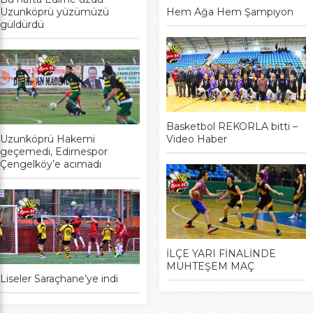
Uzunköprü yüzümüzü
Hem Ağa Hem Şampiyon
güldürdü
Basketbol REKORLA bitti –
Uzunköprü Hakemi
Video Haber
geçemedi, Edirnespor
Çengelköy’e acımadı
İLÇE YARI FİNALİNDE
MUHTEŞEM MAÇ
Liseler Saraçhane’ye indi