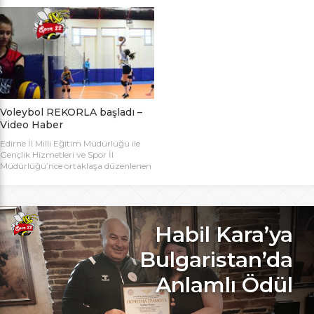
bugün başlıyor. Toplamda 14 takımın
Bakanlığı Projesi ile başlatılan ve ilk
katılımıyla düzenlenen 5. Valilik
grup müsabakaları Aralık ayında
Voleybol Turnuvasının teknik
oynanan Analig Voleybol
toplantısı ve kura çekimi Aliço
Turnuvasına katılan il karması
Pehlivan Sporcu Eğitim Merkezi
takımımız, Tekirdağ’daki grup
Toplantı Salonu’nda yapıldı.
maçların ardından Bilecik’teki Çeyrek
Toplantıya Voleybol hakemi ve
Final maçlarını da geçerek yarı
antrenörü Engin Toroslu, Ayhan […]
finallere yükseldi. Eskişehir’de
oynanan yarı final maçlarında […]
Voleybol REKORLA başladı –
Video Haber
Edirne İl Milli Eğitim Müdürlüğü ile
Gençlik Hizmetleri ve Spor İl
Müdürlüğü’nce ortaklaşa düzenlenen
ve Bu yıl 32 okulla katılım rekoru
kırılan Genç Kızlar A Kategorisi
Voleybol ilk gün maçlarında servis sayı
rekoru kırıldı. REKOR KATILIMA
REKORLU AÇILIŞ Edirne Okullar
Habil Kara’ya
Arası Genç Kızlar A Kategorisi
Voleybol İl Şampiyonluğu maçlarına
Bulgaristan’da
bu yıl 8 grupta toplam […]
Anlamlı Ödül