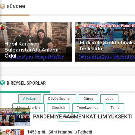
GÜNDEM
Midi Voleybolda finalis
Habil Kara’ya
belli oldu
Bulgaristan’da Anlamlı
Ödül
BİREYSEL
SPORLAR
Atletizm
Dövüş Sporları
Güreş
Judo
Motor Sporları
Okçuluk
Teaekwon-do
Tenis
PANDEMİYE RAĞMEN KATILIM YÜKSEKTİ
Yüzme
1453 gibi.. Şâhi İstanbul’u Fethetti