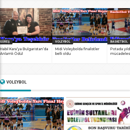
bile antrenmanlarına ara vermemesinin sonucunda
başarılarına yenilerini ekledi. İstanbul Ataköy’de 11-12 Mart
2017 tarihlerinde düzenlenen Masterlar […]
GÜREŞ
VOLEYBOL
BASKETBOL
Habil Kara’ya Bulgaristan’da
Midi Voleybolda finalistler
Potada yıld
Anlamlı Ödül
belli oldu
mücadeles
VOLEYBOL