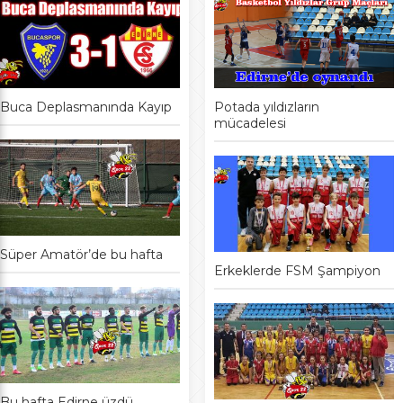
Buca Deplasmanında Kayıp
Potada yıldızların
mücadelesi
Süper Amatör’de bu hafta
Erkeklerde FSM Şampiyon
Bu hafta Edirne üzdü