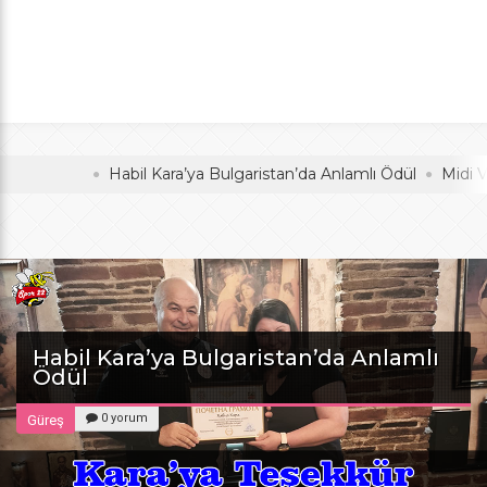
Anlamlı Ödül
oldu
Habil Kara’ya Bulgaristan’da Anlamlı Ödül
Midi Voleybo
Habil Kara’ya Bulgaristan’da Anlamlı
Ödül
0 yorum
Güreş