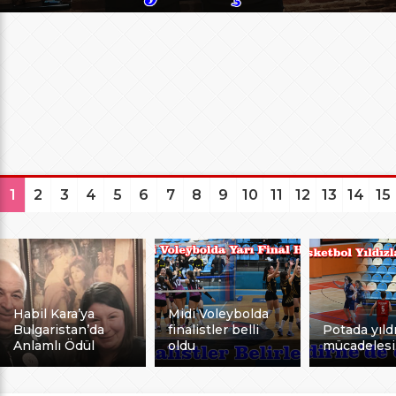
1
2
3
4
5
6
7
8
9
10
11
12
13
14
15
Habil Kara’ya
Midi Voleybolda
Bulgaristan’da
finalistler belli
Potada yıldı
Anlamlı Ödül
oldu
mücadelesi