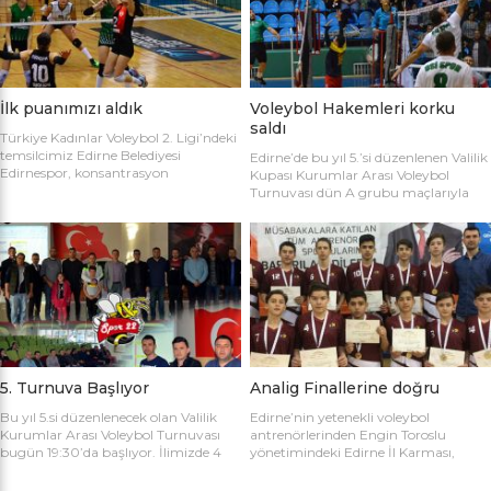
sahaya şu kadrolarla çıktılar: Edirne
Gülağız, Edanur Bayraklı, Sibel Mert,
Belediyesi Edirnespor: Simge, Edanur,
Ceren Atica, Simge Erden, S. Yaren
Sibel, Cere, Simge, Yaren, Halime,
Tank, Halime Akay, Selay Çalışkan,
Selay, Kübra, Deniz Salihli Belediye
Büşra […]
Spor: […]
İlk puanımızı aldık
Voleybol Hakemleri korku
saldı
Türkiye Kadınlar Voleybol 2. Ligi’ndeki
temsilcimiz Edirne Belediyesi
Edirne’de bu yıl 5.’si düzenlenen Valilik
Edirnespor, konsantrasyon
Kupası Kurumlar Arası Voleybol
eksikliğinin kurbanı oldu ve 2-0 öne
Turnuvası dün A grubu maçlarıyla
geçtiği maçı 3-2 kaybetti. Türkiye
başladı. İlk maçta Voleybol Hakemleri
Kadınlar Voleybol 2. Ligi’ne devam
ile Ecacılar Odası karşı karşıya geldi.
edilirken Edirnespor Kadın Voleybol
Maçı üçyüzden fazla voleybol sever
Takımı Mimar Sinan Spor Salonu’nda
izledi. Takımlar sahaya şu kadrolarla
kendi seyircisi önünde ilk maçına çıktı.
çıktılar: Voleybol Hakemleri: Oğulcan
İlk maçında deplasmanda Bursa
Kuru, Öyküm Akıncı, Ecem Göçmen,
Nilüfer Belediyesi’ne 3-0 mağlup
Özge Göktaş, Rabia Acun, Gökay
olmuştu. İkinci maçında konuk ettiği
Karatop, Semih Sormaz, Coşkun
Biga […]
Özsoy […]
5. Turnuva Başlıyor
Analig Finallerine doğru
Bu yıl 5.si düzenlenecek olan Valilik
Edirne’nin yetenekli voleybol
Kurumlar Arası Voleybol Turnuvası
antrenörlerinden Engin Toroslu
bugün 19:30’da başlıyor. İlimizde 4
yönetimindeki Edirne İl Karması,
yıldır kurumlar arasında düzenlenen
Analig Türkiye Finalleri’ne katılmak
Valilik Voleybol Turnuvasının 5.si
için hazırlıklarına devam ediyor. Spor