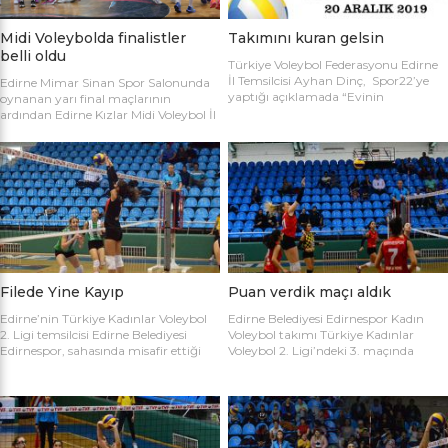
Midi Voleybolda finalistler
Takımını kuran gelsin
belli oldu
Türkiye Voleybol Federasyonu Edirne
İl Temsilcisi Ayhan Dinç, Spor22’ye
Edirne Mimar Sinan Spor Salonunda
yaptığı açıklamada “Evinin
oynanan yarı final maçlarının
Sultanları” voleybol turnuvası
ardından Edirne Kızlar Midi Voleybol İl
hakkında bilgi verdi. Edirne Voleybol İl
Şampiyonluğu final maçında
Temsilciliği olarak “Evinin Sultanları”
oynamaya hak kazanan takımlar
ismiyle Kadın Voleybol Turnuvası
belirlendi. İlk oynanan yarı final
organize ediliyor. 18 yaşını doldurmuş
maçında Atletik Trakya takımını 25-
tüm kadınların katılımına açık olan
17, 25-7 ve 25-20’lik setlerle 3-0
turnuvaya katılım için takım
mağlup eden Keşan Yıldızı takımı
kaptanlarının sporcu listesini sağlık
finale adını ilk yazdıran takım oldu.
raporlarıyla(sağlık ocağından
Oynanan ikinci maçta Avrupa
alınması yeterli) birlikte Gençlik Spor
Yıldızları ile Kırcasalih […]
İl […]
Filede Yine Kayıp
Puan verdik maçı aldık
Edirne’nin Türkiye Kadınlar Voleybol
Edirne Belediyesi Edirnespor Kadın
2. Ligi temsilcisi Edirne Belediyesi
Voleybol takımı Türkiye Kadınlar
Edirnespor, sahasında misafir ettiği
Voleybol 2. Ligi’ndeki 3. maçında
Salihli Belediyespor’a mağlup oldu.
İnegöl Voleybol’u 3-2 mağlup ederek
Türkiye Kadınlar Voleybol İkinci Ligi
ilk galibiyetini aldı. Mimar Sinan Spor
temsilcimiz Edirne Belediyesi
Salonu’nda Metin Demirbağ ve
Edirnespor, Mimar Sinan Spor
Emrah Baran’ın yönettiği
Salonu’nda Manisa Salihli
karşılaşmaya takımlar şu kadrolarla
Belediyespor’la karşılaştı. Takımlar
çıktılar: EDİRNESPOR: Simge