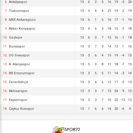
6.
Antalyaspor
13
6
2
5
16
19
-3
20
7.
Trabzonspor
13
5
4
4
21
19
2
19
8.
MKE Ankaragücü
13
6
1
6
16
17
-1
19
9.
Atiker Konyaspor
13
4
6
3
18
15
3
18
10.
Göztepe
13
6
0
7
15
16
-1
18
11.
Bursaspor
13
3
7
3
14
13
1
16
12.
DG Sivasspor
13
3
6
4
15
19
-4
15
13.
A. Alanyaspor
13
5
0
8
11
18
-7
15
14.
BB Erzurumspor
13
3
5
5
11
14
-3
14
15.
Fenerbahçe
13
3
4
6
12
17
-5
13
16.
Akhisarspor
13
3
3
7
15
24
-9
12
17.
Kayserispor
13
3
3
7
10
22
-12
12
18.
Çaykur Rizespor
13
1
6
6
14
20
-6
9