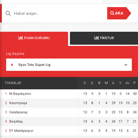
ARA
PUAN DURUMU
FİKSTUR
Lig Seçiniz
Spor Toto Süper Lig
TAKIMLAR
O
G
B
M
A
Y
Av
P
1.
M.Başakşehir
13
9
3
1
19
5
14
30
2.
Kasımpaşa
13
8
1
4
29
19
10
25
3.
Galatasaray
13
7
3
3
23
15
8
24
4.
Beşiktaş
13
6
3
4
24
17
7
21
5.
EY Malatyaspor
13
6
3
4
19
13
6
21