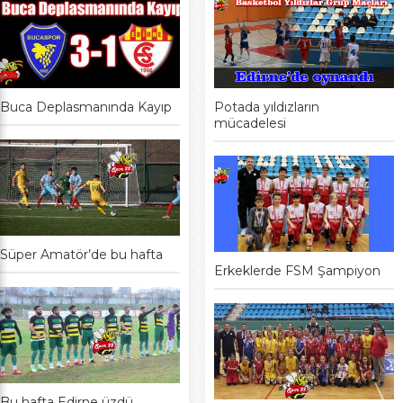
Buca Deplasmanında Kayıp
Potada yıldızların
mücadelesi
Süper Amatör’de bu hafta
Erkeklerde FSM Şampiyon
Bu hafta Edirne üzdü