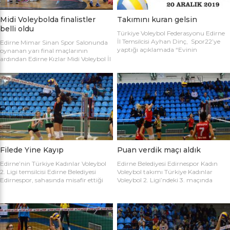
Midi Voleybolda finalistler
Takımını kuran gelsin
belli oldu
Türkiye Voleybol Federasyonu Edirne
İl Temsilcisi Ayhan Dinç, Spor22’ye
Edirne Mimar Sinan Spor Salonunda
yaptığı açıklamada “Evinin
oynanan yarı final maçlarının
Sultanları” voleybol turnuvası
ardından Edirne Kızlar Midi Voleybol İl
hakkında bilgi verdi. Edirne Voleybol İl
Şampiyonluğu final maçında
Temsilciliği olarak “Evinin Sultanları”
oynamaya hak kazanan takımlar
ismiyle Kadın Voleybol Turnuvası
belirlendi. İlk oynanan yarı final
organize ediliyor. 18 yaşını doldurmuş
maçında Atletik Trakya takımını 25-
tüm kadınların katılımına açık olan
17, 25-7 ve 25-20’lik setlerle 3-0
turnuvaya katılım için takım
mağlup eden Keşan Yıldızı takımı
kaptanlarının sporcu listesini sağlık
finale adını ilk yazdıran takım oldu.
raporlarıyla(sağlık ocağından
Oynanan ikinci maçta Avrupa
alınması yeterli) birlikte Gençlik Spor
Yıldızları ile Kırcasalih […]
İl […]
Filede Yine Kayıp
Puan verdik maçı aldık
Edirne’nin Türkiye Kadınlar Voleybol
Edirne Belediyesi Edirnespor Kadın
2. Ligi temsilcisi Edirne Belediyesi
Voleybol takımı Türkiye Kadınlar
Edirnespor, sahasında misafir ettiği
Voleybol 2. Ligi’ndeki 3. maçında
Salihli Belediyespor’a mağlup oldu.
İnegöl Voleybol’u 3-2 mağlup ederek
Türkiye Kadınlar Voleybol İkinci Ligi
ilk galibiyetini aldı. Mimar Sinan Spor
temsilcimiz Edirne Belediyesi
Salonu’nda Metin Demirbağ ve
Edirnespor, Mimar Sinan Spor
Emrah Baran’ın yönettiği
Salonu’nda Manisa Salihli
karşılaşmaya takımlar şu kadrolarla
Belediyespor’la karşılaştı. Takımlar
çıktılar: EDİRNESPOR: Simge