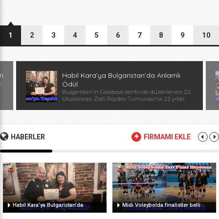
1
2
3
4
5
6
7
8
9
10
rı
Habil Kara’ya Bulgaristan’da Anlamlı
e
Ödül
Bulgaristan’ın Galabovo kentinde düzenlenen 22.
Uluslararası Zlati Roydev Turnuvası’na 22 yıldır
kesintisiz katılan Edirne güreş takımı, önemli bir
başarıya daha imza attı. Edirne ekibinin istikrarlı
katılımı ve elde ettiği başarılar dolayısıyla
Başantrenör Habil Kara’ya, Bulgaristan Güreş
Federasyonu Başkanı, Avrupa ve Dünya
HABERLER
FİRMAMI EKLE
Şampiyonu, olimpiyat ikincisi Stanka Zlateva
tarafından özel plaket takdim edildi. Ödül
töreninde konuşan Zlateva, […]
Habil Kara’ya Bulgaristan’da
Midi Voleybolda finalistler belli