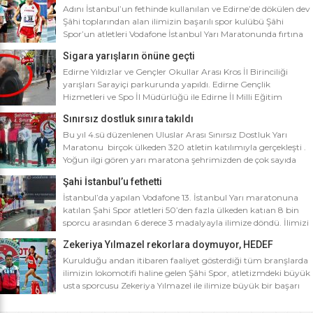
Adını İstanbul’un fethinde kullanılan ve Edirne’de dökülen dev
Şâhi toplarından alan ilimizin başarılı spor kulübü Şâhi
Spor’un atletleri Vodafone İstanbul Yarı Maratonunda fırtına
gibi esti. Dünyanın en iyi 10 yarı maratonu arasında yer alan
Sigara yarışların önüne geçti
Vodafone İstanbul Yarı Maratonu’na ilimizden Şâhi Spor 5
sporcusuyla katıldı. Vodafone İstanbul Yarı Maratonu 10 bin
Edirne Yıldızlar ve Gençler Okullar Arası Kros İl Birinciliği
metre yarışına toplamda 4 bin […]
yarışları Sarayiçi parkurunda yapıldı. Edirne Gençlik
Hizmetleri ve Spo İl Müdürlüğü ile Edirne İl Milli Eğitim
Müdürlüğü’nce ortaklaşa düzenlenen Okullar arası Kros İl
Sınırsız dostluk sınıra takıldı
Birinciliği yarışları Sarayiçi parkurunda yapıldı. Oldukça soğuk
ve yağmurlu bir havada düzenlenen yarışlara katılımın
Bu yıl 4.sü düzenlenen Uluslar Arası Sınırsız Dostluk Yarı
yoğun olması atletizm adına sevindirici bulunurken Atletizm
Maratonu birçok ülkeden 320 atletin katılımıyla gerçekleşti .
Federasyonu İl […]
Yoğun ilgi gören yarı maratona şehrimizden de çok sayıda
sporcunun yanı sıra Edirne Şahi Spordan 2 takım ve İş adamı
Şahi İstanbul’u fethetti
Ali Soydan tarafından yeni kurulmasına rağmen bir çok
branşta başarıdan başarıya koşan Edirne Al Kan Spor Kulübü
İstanbul’da yapılan Vodafone 13. İstanbul Yarı maratonuna
de […]
katılan Şahi Spor atletleri 50’den fazla ülkeden katıan 8 bin
sporcu arasından 6 derece 3 madalyayla ilimize döndü. İlimizi
faaliyet gösterdiği tüm branşlarda başarıyla temsil eden Şahi
Zekeriya Yılmazel rekorlara doymuyor, HEDEF
spor, başarılarına bir yensini ekledi. İstanbul’da yapılan ve
OLİMPİYAT ŞAMPİYONLUĞU
50’yi aşkın ülkeden 8 bin sporcunun katıldığı Vodafone 13.
Kurulduğu andan itibaren faaliyet gösterdiği tüm branşlarda
İstanbul Yarı Maratonuna katılan […]
ilimizin lokomotifi haline gelen Şâhi Spor, atletizmdeki büyük
usta sporcusu Zekeriya Yılmazel ile ilimize büyük bir başarı
daha getirdi. Geçtiğimiz yıl 800 metrede Türkiye rekorunu
ilimize getiren Zekeriya Yılmazel, kardan yollar kapandığında