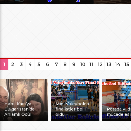
1
2
3
4
5
6
7
8
9
10
11
12
13
14
15
Habil Kara’ya
Midi Voleybolda
Bulgaristan’da
finalistler belli
Potada yıldı
Anlamlı Ödül
oldu
mücadelesi