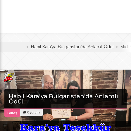
Anlamlı Ödül
oldu
Habil Kara’ya Bulgaristan’da Anlamlı Ödül
Midi Voleyb
Habil Kara’ya Bulgaristan’da Anlamlı
Ödül
0 yorum
Güreş