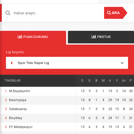
ARA
PUAN DURUMU
FİKSTUR
Lig Seçiniz
Spor Toto Süper Lig
TAKIMLAR
O
G
B
M
A
Y
Av
P
1.
M.Başakşehir
13
9
3
1
19
5
14
30
2.
Kasımpaşa
13
8
1
4
29
19
10
25
3.
Galatasaray
13
7
3
3
23
15
8
24
4.
Beşiktaş
13
6
3
4
24
17
7
21
5.
EY Malatyaspor
13
6
3
4
19
13
6
21