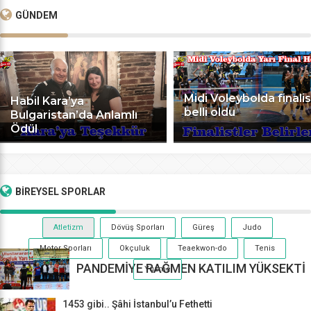
GÜNDEM
Midi Voleybolda finalis
Habil Kara’ya
belli oldu
Bulgaristan’da Anlamlı
Ödül
BİREYSEL
SPORLAR
Atletizm
Dövüş Sporları
Güreş
Judo
Motor Sporları
Okçuluk
Teaekwon-do
Tenis
PANDEMİYE RAĞMEN KATILIM YÜKSEKTİ
Yüzme
1453 gibi.. Şâhi İstanbul’u Fethetti