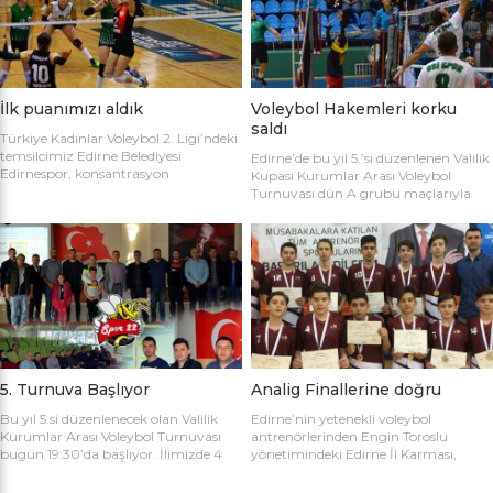
sahaya şu kadrolarla çıktılar: Edirne
Gülağız, Edanur Bayraklı, Sibel Mert,
Belediyesi Edirnespor: Simge, Edanur,
Ceren Atica, Simge Erden, S. Yaren
Sibel, Cere, Simge, Yaren, Halime,
Tank, Halime Akay, Selay Çalışkan,
Selay, Kübra, Deniz Salihli Belediye
Büşra […]
Spor: […]
İlk puanımızı aldık
Voleybol Hakemleri korku
saldı
Türkiye Kadınlar Voleybol 2. Ligi’ndeki
temsilcimiz Edirne Belediyesi
Edirne’de bu yıl 5.’si düzenlenen Valilik
Edirnespor, konsantrasyon
Kupası Kurumlar Arası Voleybol
eksikliğinin kurbanı oldu ve 2-0 öne
Turnuvası dün A grubu maçlarıyla
geçtiği maçı 3-2 kaybetti. Türkiye
başladı. İlk maçta Voleybol Hakemleri
Kadınlar Voleybol 2. Ligi’ne devam
ile Ecacılar Odası karşı karşıya geldi.
edilirken Edirnespor Kadın Voleybol
Maçı üçyüzden fazla voleybol sever
Takımı Mimar Sinan Spor Salonu’nda
izledi. Takımlar sahaya şu kadrolarla
kendi seyircisi önünde ilk maçına çıktı.
çıktılar: Voleybol Hakemleri: Oğulcan
İlk maçında deplasmanda Bursa
Kuru, Öyküm Akıncı, Ecem Göçmen,
Nilüfer Belediyesi’ne 3-0 mağlup
Özge Göktaş, Rabia Acun, Gökay
olmuştu. İkinci maçında konuk ettiği
Karatop, Semih Sormaz, Coşkun
Biga […]
Özsoy […]
5. Turnuva Başlıyor
Analig Finallerine doğru
Bu yıl 5.si düzenlenecek olan Valilik
Edirne’nin yetenekli voleybol
Kurumlar Arası Voleybol Turnuvası
antrenörlerinden Engin Toroslu
bugün 19:30’da başlıyor. İlimizde 4
yönetimindeki Edirne İl Karması,
yıldır kurumlar arasında düzenlenen
Analig Türkiye Finalleri’ne katılmak
Valilik Voleybol Turnuvasının 5.si
için hazırlıklarına devam ediyor. Spor