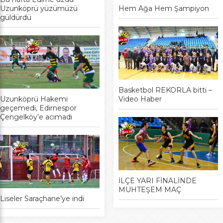
Uzunköprü yüzümüzü
Hem Ağa Hem Şampiyon
güldürdü
Basketbol REKORLA bitti –
Uzunköprü Hakemi
Video Haber
geçemedi, Edirnespor
Çengelköy’e acımadı
İLÇE YARI FİNALİNDE
MUHTEŞEM MAÇ
Liseler Saraçhane’ye indi