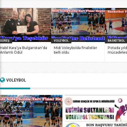
bile antrenmanlarına ara vermemesinin sonucunda
başarılarına yenilerini ekledi. İstanbul Ataköy’de 11-12 Mart
2017 tarihlerinde düzenlenen Masterlar […]
GÜREŞ
VOLEYBOL
BASKETBOL
Habil Kara’ya Bulgaristan’da
Midi Voleybolda finalistler
Potada yıld
Anlamlı Ödül
belli oldu
mücadeles
VOLEYBOL