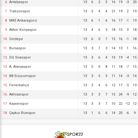
6.
Antalyaspor
13
6
2
5
16
19
-3
20
7.
Trabzonspor
13
5
4
4
21
19
2
19
8.
MKE Ankaragücü
13
6
1
6
16
17
-1
19
9.
Atiker Konyaspor
13
4
6
3
18
15
3
18
10.
Göztepe
13
6
0
7
15
16
-1
18
11.
Bursaspor
13
3
7
3
14
13
1
16
12.
DG Sivasspor
13
3
6
4
15
19
-4
15
13.
A. Alanyaspor
13
5
0
8
11
18
-7
15
14.
BB Erzurumspor
13
3
5
5
11
14
-3
14
15.
Fenerbahçe
13
3
4
6
12
17
-5
13
16.
Akhisarspor
13
3
3
7
15
24
-9
12
17.
Kayserispor
13
3
3
7
10
22
-12
12
18.
Çaykur Rizespor
13
1
6
6
14
20
-6
9