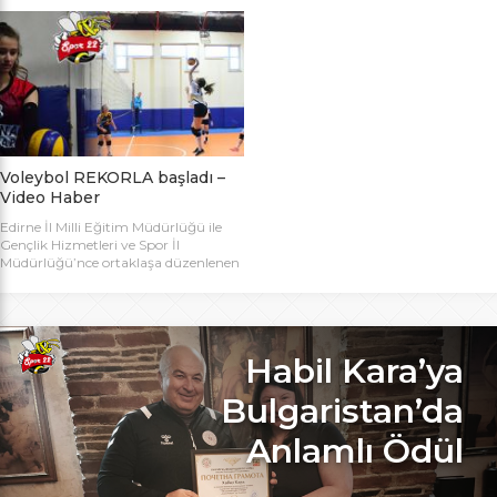
bugün başlıyor. Toplamda 14 takımın
Bakanlığı Projesi ile başlatılan ve ilk
katılımıyla düzenlenen 5. Valilik
grup müsabakaları Aralık ayında
Voleybol Turnuvasının teknik
oynanan Analig Voleybol
toplantısı ve kura çekimi Aliço
Turnuvasına katılan il karması
Pehlivan Sporcu Eğitim Merkezi
takımımız, Tekirdağ’daki grup
Toplantı Salonu’nda yapıldı.
maçların ardından Bilecik’teki Çeyrek
Toplantıya Voleybol hakemi ve
Final maçlarını da geçerek yarı
antrenörü Engin Toroslu, Ayhan […]
finallere yükseldi. Eskişehir’de
oynanan yarı final maçlarında […]
Voleybol REKORLA başladı –
Video Haber
Edirne İl Milli Eğitim Müdürlüğü ile
Gençlik Hizmetleri ve Spor İl
Müdürlüğü’nce ortaklaşa düzenlenen
ve Bu yıl 32 okulla katılım rekoru
kırılan Genç Kızlar A Kategorisi
Voleybol ilk gün maçlarında servis sayı
rekoru kırıldı. REKOR KATILIMA
REKORLU AÇILIŞ Edirne Okullar
Habil Kara’ya
Arası Genç Kızlar A Kategorisi
Voleybol İl Şampiyonluğu maçlarına
Bulgaristan’da
bu yıl 8 grupta toplam […]
Anlamlı Ödül