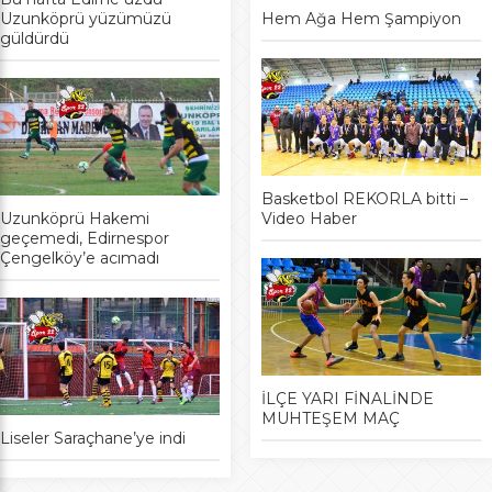
Uzunköprü yüzümüzü
Hem Ağa Hem Şampiyon
güldürdü
Basketbol REKORLA bitti –
Uzunköprü Hakemi
Video Haber
geçemedi, Edirnespor
Çengelköy’e acımadı
İLÇE YARI FİNALİNDE
MUHTEŞEM MAÇ
Liseler Saraçhane’ye indi