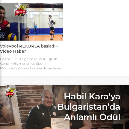
bugün başlıyor. Toplamda 14 takımın
Bakanlığı Projesi ile başlatılan ve ilk
katılımıyla düzenlenen 5. Valilik
grup müsabakaları Aralık ayında
Voleybol Turnuvasının teknik
oynanan Analig Voleybol
toplantısı ve kura çekimi Aliço
Turnuvasına katılan il karması
Pehlivan Sporcu Eğitim Merkezi
takımımız, Tekirdağ’daki grup
Toplantı Salonu’nda yapıldı.
maçların ardından Bilecik’teki Çeyrek
Toplantıya Voleybol hakemi ve
Final maçlarını da geçerek yarı
antrenörü Engin Toroslu, Ayhan […]
finallere yükseldi. Eskişehir’de
oynanan yarı final maçlarında […]
Voleybol REKORLA başladı –
Video Haber
Edirne İl Milli Eğitim Müdürlüğü ile
Gençlik Hizmetleri ve Spor İl
Müdürlüğü’nce ortaklaşa düzenlenen
ve Bu yıl 32 okulla katılım rekoru
kırılan Genç Kızlar A Kategorisi
Voleybol ilk gün maçlarında servis sayı
rekoru kırıldı. REKOR KATILIMA
REKORLU AÇILIŞ Edirne Okullar
Habil Kara’ya
Arası Genç Kızlar A Kategorisi
Voleybol İl Şampiyonluğu maçlarına
Bulgaristan’da
bu yıl 8 grupta toplam […]
Anlamlı Ödül