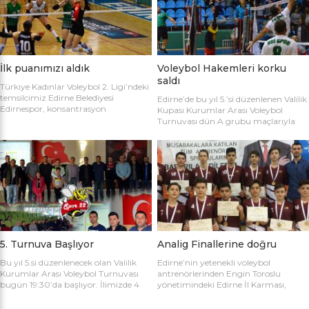
sahaya şu kadrolarla çıktılar: Edirne
Gülağız, Edanur Bayraklı, Sibel Mert,
Belediyesi Edirnespor: Simge, Edanur,
Ceren Atica, Simge Erden, S. Yaren
Sibel, Cere, Simge, Yaren, Halime,
Tank, Halime Akay, Selay Çalışkan,
Selay, Kübra, Deniz Salihli Belediye
Büşra […]
Spor: […]
İlk puanımızı aldık
Voleybol Hakemleri korku
saldı
Türkiye Kadınlar Voleybol 2. Ligi’ndeki
temsilcimiz Edirne Belediyesi
Edirne’de bu yıl 5.’si düzenlenen Valilik
Edirnespor, konsantrasyon
Kupası Kurumlar Arası Voleybol
eksikliğinin kurbanı oldu ve 2-0 öne
Turnuvası dün A grubu maçlarıyla
geçtiği maçı 3-2 kaybetti. Türkiye
başladı. İlk maçta Voleybol Hakemleri
Kadınlar Voleybol 2. Ligi’ne devam
ile Ecacılar Odası karşı karşıya geldi.
edilirken Edirnespor Kadın Voleybol
Maçı üçyüzden fazla voleybol sever
Takımı Mimar Sinan Spor Salonu’nda
izledi. Takımlar sahaya şu kadrolarla
kendi seyircisi önünde ilk maçına çıktı.
çıktılar: Voleybol Hakemleri: Oğulcan
İlk maçında deplasmanda Bursa
Kuru, Öyküm Akıncı, Ecem Göçmen,
Nilüfer Belediyesi’ne 3-0 mağlup
Özge Göktaş, Rabia Acun, Gökay
olmuştu. İkinci maçında konuk ettiği
Karatop, Semih Sormaz, Coşkun
Biga […]
Özsoy […]
5. Turnuva Başlıyor
Analig Finallerine doğru
Bu yıl 5.si düzenlenecek olan Valilik
Edirne’nin yetenekli voleybol
Kurumlar Arası Voleybol Turnuvası
antrenörlerinden Engin Toroslu
bugün 19:30’da başlıyor. İlimizde 4
yönetimindeki Edirne İl Karması,
yıldır kurumlar arasında düzenlenen
Analig Türkiye Finalleri’ne katılmak
Valilik Voleybol Turnuvasının 5.si
için hazırlıklarına devam ediyor. Spor