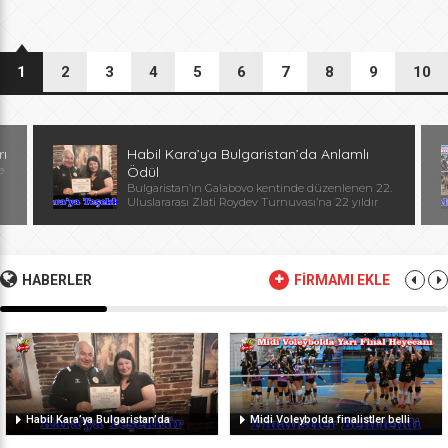
1
2
3
4
5
6
7
8
9
10
rı
Habil Kara’ya Bulgaristan’da Anlamlı
e
Ödül
Bulgaristan’ın Galabovo kentinde düzenlenen 22.
Uluslararası Zlati Roydev Turnuvası’na 22 yıldır
kesintisiz katılan Edirne güreş takımı, önemli bir
başarıya daha imza attı. Edirne ekibinin istikrarlı
katılımı ve elde ettiği başarılar dolayısıyla
Başantrenör Habil Kara’ya, Bulgaristan Güreş
Federasyonu Başkanı, Avrupa ve Dünya
HABERLER
FİRMAMI EKLE
Şampiyonu, olimpiyat ikincisi Stanka Zlateva
tarafından özel plaket takdim edildi. Ödül
töreninde konuşan Zlateva, […]
Habil Kara’ya Bulgaristan’da
Midi Voleybolda finalistler belli