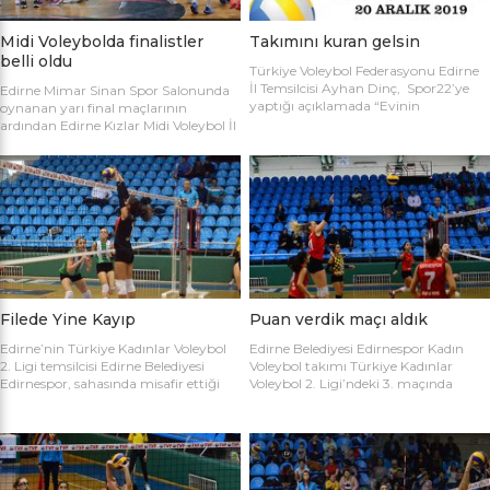
Midi Voleybolda finalistler
Takımını kuran gelsin
belli oldu
Türkiye Voleybol Federasyonu Edirne
İl Temsilcisi Ayhan Dinç, Spor22’ye
Edirne Mimar Sinan Spor Salonunda
yaptığı açıklamada “Evinin
oynanan yarı final maçlarının
Sultanları” voleybol turnuvası
ardından Edirne Kızlar Midi Voleybol İl
hakkında bilgi verdi. Edirne Voleybol İl
Şampiyonluğu final maçında
Temsilciliği olarak “Evinin Sultanları”
oynamaya hak kazanan takımlar
ismiyle Kadın Voleybol Turnuvası
belirlendi. İlk oynanan yarı final
organize ediliyor. 18 yaşını doldurmuş
maçında Atletik Trakya takımını 25-
tüm kadınların katılımına açık olan
17, 25-7 ve 25-20’lik setlerle 3-0
turnuvaya katılım için takım
mağlup eden Keşan Yıldızı takımı
kaptanlarının sporcu listesini sağlık
finale adını ilk yazdıran takım oldu.
raporlarıyla(sağlık ocağından
Oynanan ikinci maçta Avrupa
alınması yeterli) birlikte Gençlik Spor
Yıldızları ile Kırcasalih […]
İl […]
Filede Yine Kayıp
Puan verdik maçı aldık
Edirne’nin Türkiye Kadınlar Voleybol
Edirne Belediyesi Edirnespor Kadın
2. Ligi temsilcisi Edirne Belediyesi
Voleybol takımı Türkiye Kadınlar
Edirnespor, sahasında misafir ettiği
Voleybol 2. Ligi’ndeki 3. maçında
Salihli Belediyespor’a mağlup oldu.
İnegöl Voleybol’u 3-2 mağlup ederek
Türkiye Kadınlar Voleybol İkinci Ligi
ilk galibiyetini aldı. Mimar Sinan Spor
temsilcimiz Edirne Belediyesi
Salonu’nda Metin Demirbağ ve
Edirnespor, Mimar Sinan Spor
Emrah Baran’ın yönettiği
Salonu’nda Manisa Salihli
karşılaşmaya takımlar şu kadrolarla
Belediyespor’la karşılaştı. Takımlar
çıktılar: EDİRNESPOR: Simge