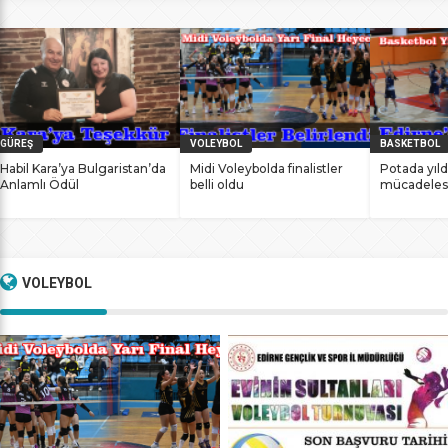
bile antrenmanlarına ara vermemesinin sonucunda
başarılarına yenilerini ekledi. İstanbul Ataköy’de 11-12 Mart
2017 tarihlerinde düzenlenen Masterlar […]
GÜREŞ
VOLEYBOL
BASKETBOL
Habil Kara’ya Bulgaristan’da
Midi Voleybolda finalistler
Potada yıld
Anlamlı Ödül
belli oldu
mücadeles
VOLEYBOL