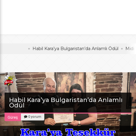
Anlamlı Ödül
oldu
Habil Kara’ya Bulgaristan’da Anlamlı Ödül
Midi Voleyb
Habil Kara’ya Bulgaristan’da Anlamlı
Ödül
0 yorum
Güreş