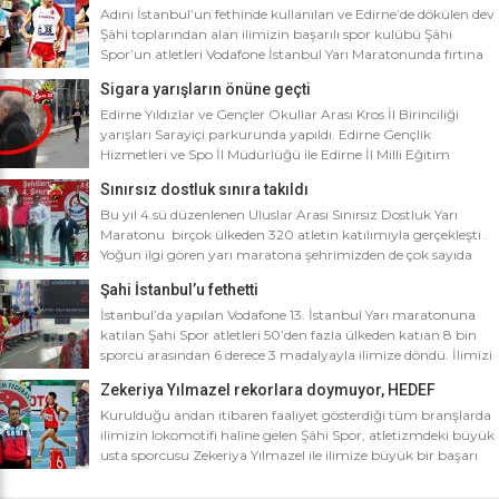
Adını İstanbul’un fethinde kullanılan ve Edirne’de dökülen dev
Şâhi toplarından alan ilimizin başarılı spor kulübü Şâhi
Spor’un atletleri Vodafone İstanbul Yarı Maratonunda fırtına
gibi esti. Dünyanın en iyi 10 yarı maratonu arasında yer alan
Sigara yarışların önüne geçti
Vodafone İstanbul Yarı Maratonu’na ilimizden Şâhi Spor 5
sporcusuyla katıldı. Vodafone İstanbul Yarı Maratonu 10 bin
Edirne Yıldızlar ve Gençler Okullar Arası Kros İl Birinciliği
metre yarışına toplamda 4 bin […]
yarışları Sarayiçi parkurunda yapıldı. Edirne Gençlik
Hizmetleri ve Spo İl Müdürlüğü ile Edirne İl Milli Eğitim
Müdürlüğü’nce ortaklaşa düzenlenen Okullar arası Kros İl
Sınırsız dostluk sınıra takıldı
Birinciliği yarışları Sarayiçi parkurunda yapıldı. Oldukça soğuk
ve yağmurlu bir havada düzenlenen yarışlara katılımın
Bu yıl 4.sü düzenlenen Uluslar Arası Sınırsız Dostluk Yarı
yoğun olması atletizm adına sevindirici bulunurken Atletizm
Maratonu birçok ülkeden 320 atletin katılımıyla gerçekleşti .
Federasyonu İl […]
Yoğun ilgi gören yarı maratona şehrimizden de çok sayıda
sporcunun yanı sıra Edirne Şahi Spordan 2 takım ve İş adamı
Şahi İstanbul’u fethetti
Ali Soydan tarafından yeni kurulmasına rağmen bir çok
branşta başarıdan başarıya koşan Edirne Al Kan Spor Kulübü
İstanbul’da yapılan Vodafone 13. İstanbul Yarı maratonuna
de […]
katılan Şahi Spor atletleri 50’den fazla ülkeden katıan 8 bin
sporcu arasından 6 derece 3 madalyayla ilimize döndü. İlimizi
faaliyet gösterdiği tüm branşlarda başarıyla temsil eden Şahi
Zekeriya Yılmazel rekorlara doymuyor, HEDEF
spor, başarılarına bir yensini ekledi. İstanbul’da yapılan ve
OLİMPİYAT ŞAMPİYONLUĞU
50’yi aşkın ülkeden 8 bin sporcunun katıldığı Vodafone 13.
Kurulduğu andan itibaren faaliyet gösterdiği tüm branşlarda
İstanbul Yarı Maratonuna katılan […]
ilimizin lokomotifi haline gelen Şâhi Spor, atletizmdeki büyük
usta sporcusu Zekeriya Yılmazel ile ilimize büyük bir başarı
daha getirdi. Geçtiğimiz yıl 800 metrede Türkiye rekorunu
ilimize getiren Zekeriya Yılmazel, kardan yollar kapandığında