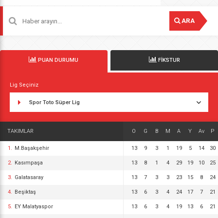
ARA
PUAN DURUMU
FİKSTUR
Lig Seçiniz
Spor Toto Süper Lig
TAKIMLAR
O
G
B
M
A
Y
Av
P
1.
M.Başakşehir
13
9
3
1
19
5
14
30
2.
Kasımpaşa
13
8
1
4
29
19
10
25
3.
Galatasaray
13
7
3
3
23
15
8
24
4.
Beşiktaş
13
6
3
4
24
17
7
21
5.
EY Malatyaspor
13
6
3
4
19
13
6
21