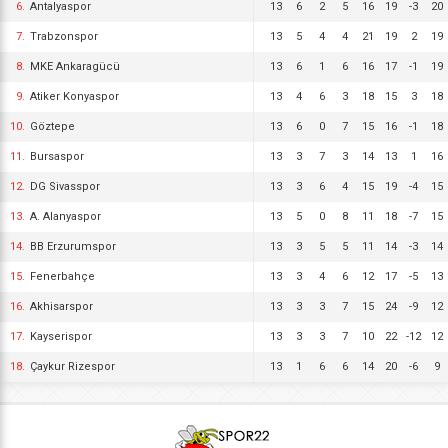
6.
Antalyaspor
13
6
2
5
16
19
-3
20
7.
Trabzonspor
13
5
4
4
21
19
2
19
8.
MKE Ankaragücü
13
6
1
6
16
17
-1
19
9.
Atiker Konyaspor
13
4
6
3
18
15
3
18
10.
Göztepe
13
6
0
7
15
16
-1
18
11.
Bursaspor
13
3
7
3
14
13
1
16
12.
DG Sivasspor
13
3
6
4
15
19
-4
15
13.
A. Alanyaspor
13
5
0
8
11
18
-7
15
14.
BB Erzurumspor
13
3
5
5
11
14
-3
14
15.
Fenerbahçe
13
3
4
6
12
17
-5
13
16.
Akhisarspor
13
3
3
7
15
24
-9
12
17.
Kayserispor
13
3
3
7
10
22
-12
12
18.
Çaykur Rizespor
13
1
6
6
14
20
-6
9