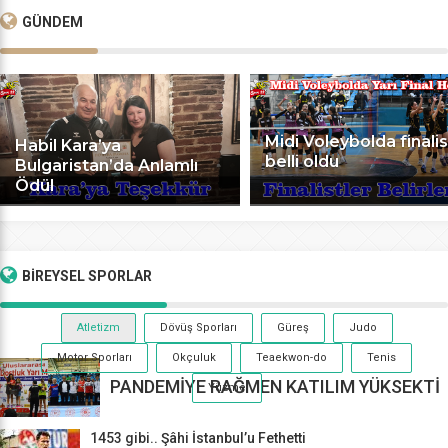
GÜNDEM
Midi Voleybolda finalis
Habil Kara’ya
belli oldu
Bulgaristan’da Anlamlı
Ödül
BİREYSEL
SPORLAR
Atletizm
Dövüş Sporları
Güreş
Judo
Motor Sporları
Okçuluk
Teaekwon-do
Tenis
PANDEMİYE RAĞMEN KATILIM YÜKSEKTİ
Yüzme
1453 gibi.. Şâhi İstanbul’u Fethetti