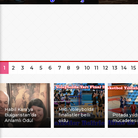
1
2
3
4
5
6
7
8
9
10
11
12
13
14
15
Habil Kara’ya
Midi Voleybolda
Bulgaristan’da
finalistler belli
Potada yıldı
Anlamlı Ödül
oldu
mücadelesi