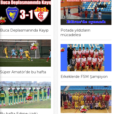
Buca Deplasmanında Kayıp
Potada yıldızların
mücadelesi
Süper Amatör’de bu hafta
Erkeklerde FSM Şampiyon
Bu hafta Edirne üzdü