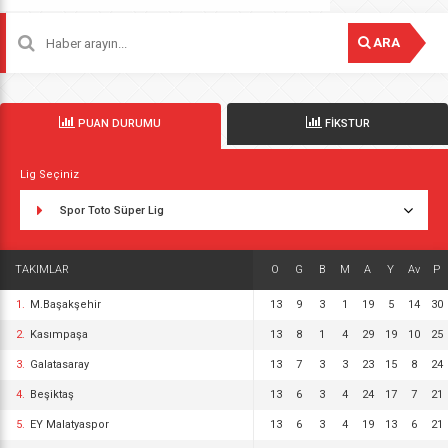
ARA
PUAN DURUMU
FİKSTUR
Lig Seçiniz
Spor Toto Süper Lig
TAKIMLAR
O
G
B
M
A
Y
Av
P
1.
M.Başakşehir
13
9
3
1
19
5
14
30
2.
Kasımpaşa
13
8
1
4
29
19
10
25
3.
Galatasaray
13
7
3
3
23
15
8
24
4.
Beşiktaş
13
6
3
4
24
17
7
21
5.
EY Malatyaspor
13
6
3
4
19
13
6
21