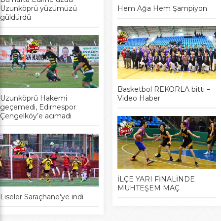
Uzunköprü yüzümüzü
Hem Ağa Hem Şampiyon
güldürdü
Basketbol REKORLA bitti –
Uzunköprü Hakemi
Video Haber
geçemedi, Edirnespor
Çengelköy’e acımadı
İLÇE YARI FİNALİNDE
MUHTEŞEM MAÇ
Liseler Saraçhane’ye indi