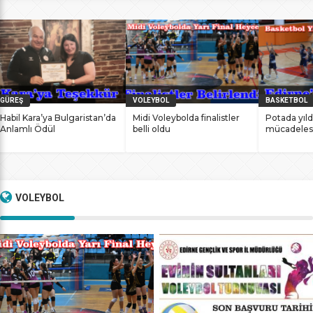
bile antrenmanlarına ara vermemesinin sonucunda
başarılarına yenilerini ekledi. İstanbul Ataköy’de 11-12 Mart
2017 tarihlerinde düzenlenen Masterlar […]
GÜREŞ
VOLEYBOL
BASKETBOL
Habil Kara’ya Bulgaristan’da
Midi Voleybolda finalistler
Potada yıld
Anlamlı Ödül
belli oldu
mücadeles
VOLEYBOL