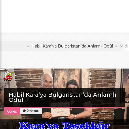
Anlamlı Ödül
oldu
Habil Kara’ya Bulgaristan’da Anlamlı Ödül
Midi Voley
Habil Kara’ya Bulgaristan’da Anlamlı
Ödül
0 yorum
Güreş