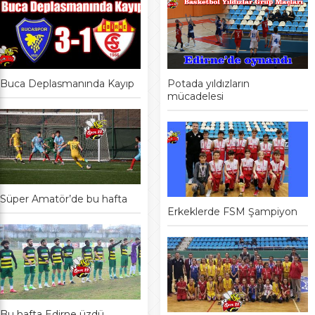
Buca Deplasmanında Kayıp
Potada yıldızların
mücadelesi
Süper Amatör’de bu hafta
Erkeklerde FSM Şampiyon
Bu hafta Edirne üzdü