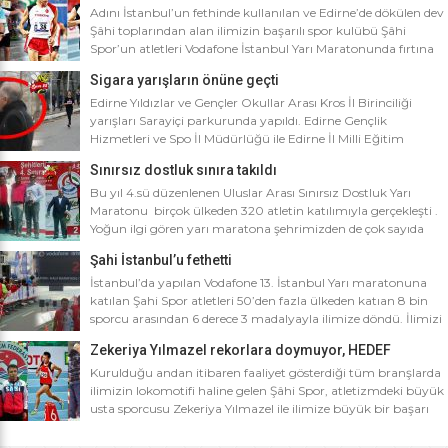
Adını İstanbul’un fethinde kullanılan ve Edirne’de dökülen dev
Şâhi toplarından alan ilimizin başarılı spor kulübü Şâhi
Spor’un atletleri Vodafone İstanbul Yarı Maratonunda fırtına
gibi esti. Dünyanın en iyi 10 yarı maratonu arasında yer alan
Sigara yarışların önüne geçti
Vodafone İstanbul Yarı Maratonu’na ilimizden Şâhi Spor 5
sporcusuyla katıldı. Vodafone İstanbul Yarı Maratonu 10 bin
Edirne Yıldızlar ve Gençler Okullar Arası Kros İl Birinciliği
metre yarışına toplamda 4 bin […]
yarışları Sarayiçi parkurunda yapıldı. Edirne Gençlik
Hizmetleri ve Spo İl Müdürlüğü ile Edirne İl Milli Eğitim
Müdürlüğü’nce ortaklaşa düzenlenen Okullar arası Kros İl
Sınırsız dostluk sınıra takıldı
Birinciliği yarışları Sarayiçi parkurunda yapıldı. Oldukça soğuk
ve yağmurlu bir havada düzenlenen yarışlara katılımın
Bu yıl 4.sü düzenlenen Uluslar Arası Sınırsız Dostluk Yarı
yoğun olması atletizm adına sevindirici bulunurken Atletizm
Maratonu birçok ülkeden 320 atletin katılımıyla gerçekleşti .
Federasyonu İl […]
Yoğun ilgi gören yarı maratona şehrimizden de çok sayıda
sporcunun yanı sıra Edirne Şahi Spordan 2 takım ve İş adamı
Şahi İstanbul’u fethetti
Ali Soydan tarafından yeni kurulmasına rağmen bir çok
branşta başarıdan başarıya koşan Edirne Al Kan Spor Kulübü
İstanbul’da yapılan Vodafone 13. İstanbul Yarı maratonuna
de […]
katılan Şahi Spor atletleri 50’den fazla ülkeden katıan 8 bin
sporcu arasından 6 derece 3 madalyayla ilimize döndü. İlimizi
faaliyet gösterdiği tüm branşlarda başarıyla temsil eden Şahi
Zekeriya Yılmazel rekorlara doymuyor, HEDEF
spor, başarılarına bir yensini ekledi. İstanbul’da yapılan ve
OLİMPİYAT ŞAMPİYONLUĞU
50’yi aşkın ülkeden 8 bin sporcunun katıldığı Vodafone 13.
Kurulduğu andan itibaren faaliyet gösterdiği tüm branşlarda
İstanbul Yarı Maratonuna katılan […]
ilimizin lokomotifi haline gelen Şâhi Spor, atletizmdeki büyük
usta sporcusu Zekeriya Yılmazel ile ilimize büyük bir başarı
daha getirdi. Geçtiğimiz yıl 800 metrede Türkiye rekorunu
ilimize getiren Zekeriya Yılmazel, kardan yollar kapandığında