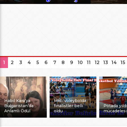
1
2
3
4
5
6
7
8
9
10
11
12
13
14
15
Habil Kara’ya
Midi Voleybolda
Bulgaristan’da
finalistler belli
Potada yıldı
Anlamlı Ödül
oldu
mücadelesi