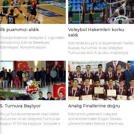
sahaya şu kadrolarla çıktılar: Edirne
Gülağız, Edanur Bayraklı, Sibel Mert,
Belediyesi Edirnespor: Simge, Edanur,
Ceren Atica, Simge Erden, S. Yaren
Sibel, Cere, Simge, Yaren, Halime,
Tank, Halime Akay, Selay Çalışkan,
Selay, Kübra, Deniz Salihli Belediye
Büşra […]
Spor: […]
İlk puanımızı aldık
Voleybol Hakemleri korku
saldı
Türkiye Kadınlar Voleybol 2. Ligi’ndeki
temsilcimiz Edirne Belediyesi
Edirne’de bu yıl 5.’si düzenlenen Valilik
Edirnespor, konsantrasyon
Kupası Kurumlar Arası Voleybol
eksikliğinin kurbanı oldu ve 2-0 öne
Turnuvası dün A grubu maçlarıyla
geçtiği maçı 3-2 kaybetti. Türkiye
başladı. İlk maçta Voleybol Hakemleri
Kadınlar Voleybol 2. Ligi’ne devam
ile Ecacılar Odası karşı karşıya geldi.
edilirken Edirnespor Kadın Voleybol
Maçı üçyüzden fazla voleybol sever
Takımı Mimar Sinan Spor Salonu’nda
izledi. Takımlar sahaya şu kadrolarla
kendi seyircisi önünde ilk maçına çıktı.
çıktılar: Voleybol Hakemleri: Oğulcan
İlk maçında deplasmanda Bursa
Kuru, Öyküm Akıncı, Ecem Göçmen,
Nilüfer Belediyesi’ne 3-0 mağlup
Özge Göktaş, Rabia Acun, Gökay
olmuştu. İkinci maçında konuk ettiği
Karatop, Semih Sormaz, Coşkun
Biga […]
Özsoy […]
5. Turnuva Başlıyor
Analig Finallerine doğru
Bu yıl 5.si düzenlenecek olan Valilik
Edirne’nin yetenekli voleybol
Kurumlar Arası Voleybol Turnuvası
antrenörlerinden Engin Toroslu
bugün 19:30’da başlıyor. İlimizde 4
yönetimindeki Edirne İl Karması,
yıldır kurumlar arasında düzenlenen
Analig Türkiye Finalleri’ne katılmak
Valilik Voleybol Turnuvasının 5.si
için hazırlıklarına devam ediyor. Spor