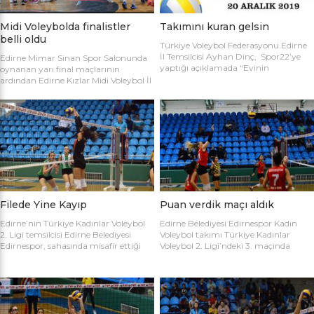
Midi Voleybolda finalistler
Takımını kuran gelsin
belli oldu
Türkiye Voleybol Federasyonu Edirne
İl Temsilcisi Ayhan Dinç, Spor22’ye
Edirne Mimar Sinan Spor Salonunda
yaptığı açıklamada “Evinin
oynanan yarı final maçlarının
Sultanları” voleybol turnuvası
ardından Edirne Kızlar Midi Voleybol İl
hakkında bilgi verdi. Edirne Voleybol İl
Şampiyonluğu final maçında
Temsilciliği olarak “Evinin Sultanları”
oynamaya hak kazanan takımlar
ismiyle Kadın Voleybol Turnuvası
belirlendi. İlk oynanan yarı final
organize ediliyor. 18 yaşını doldurmuş
maçında Atletik Trakya takımını 25-
tüm kadınların katılımına açık olan
17, 25-7 ve 25-20’lik setlerle 3-0
turnuvaya katılım için takım
mağlup eden Keşan Yıldızı takımı
kaptanlarının sporcu listesini sağlık
finale adını ilk yazdıran takım oldu.
raporlarıyla(sağlık ocağından
Oynanan ikinci maçta Avrupa
alınması yeterli) birlikte Gençlik Spor
Yıldızları ile Kırcasalih […]
İl […]
Filede Yine Kayıp
Puan verdik maçı aldık
Edirne’nin Türkiye Kadınlar Voleybol
Edirne Belediyesi Edirnespor Kadın
2. Ligi temsilcisi Edirne Belediyesi
Voleybol takımı Türkiye Kadınlar
Edirnespor, sahasında misafir ettiği
Voleybol 2. Ligi’ndeki 3. maçında
Salihli Belediyespor’a mağlup oldu.
İnegöl Voleybol’u 3-2 mağlup ederek
Türkiye Kadınlar Voleybol İkinci Ligi
ilk galibiyetini aldı. Mimar Sinan Spor
temsilcimiz Edirne Belediyesi
Salonu’nda Metin Demirbağ ve
Edirnespor, Mimar Sinan Spor
Emrah Baran’ın yönettiği
Salonu’nda Manisa Salihli
karşılaşmaya takımlar şu kadrolarla
Belediyespor’la karşılaştı. Takımlar
çıktılar: EDİRNESPOR: Simge