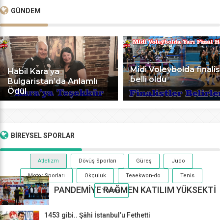
GÜNDEM
Midi Voleybolda finalis
Habil Kara’ya
belli oldu
Bulgaristan’da Anlamlı
Ödül
BİREYSEL
SPORLAR
Atletizm
Dövüş Sporları
Güreş
Judo
Motor Sporları
Okçuluk
Teaekwon-do
Tenis
PANDEMİYE RAĞMEN KATILIM YÜKSEKTİ
Yüzme
1453 gibi.. Şâhi İstanbul’u Fethetti