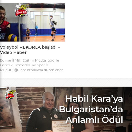
bugün başlıyor. Toplamda 14 takımın
Bakanlığı Projesi ile başlatılan ve ilk
katılımıyla düzenlenen 5. Valilik
grup müsabakaları Aralık ayında
Voleybol Turnuvasının teknik
oynanan Analig Voleybol
toplantısı ve kura çekimi Aliço
Turnuvasına katılan il karması
Pehlivan Sporcu Eğitim Merkezi
takımımız, Tekirdağ’daki grup
Toplantı Salonu’nda yapıldı.
maçların ardından Bilecik’teki Çeyrek
Toplantıya Voleybol hakemi ve
Final maçlarını da geçerek yarı
antrenörü Engin Toroslu, Ayhan […]
finallere yükseldi. Eskişehir’de
oynanan yarı final maçlarında […]
Voleybol REKORLA başladı –
Video Haber
Edirne İl Milli Eğitim Müdürlüğü ile
Gençlik Hizmetleri ve Spor İl
Müdürlüğü’nce ortaklaşa düzenlenen
ve Bu yıl 32 okulla katılım rekoru
kırılan Genç Kızlar A Kategorisi
Voleybol ilk gün maçlarında servis sayı
rekoru kırıldı. REKOR KATILIMA
REKORLU AÇILIŞ Edirne Okullar
Habil Kara’ya
Arası Genç Kızlar A Kategorisi
Voleybol İl Şampiyonluğu maçlarına
Bulgaristan’da
bu yıl 8 grupta toplam […]
Anlamlı Ödül