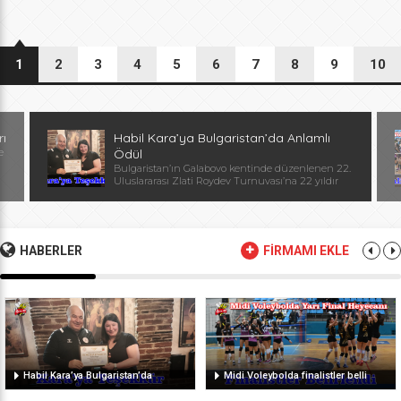
1
2
3
4
5
6
7
8
9
10
rı
Habil Kara’ya Bulgaristan’da Anlamlı
e
Ödül
Bulgaristan’ın Galabovo kentinde düzenlenen 22.
Uluslararası Zlati Roydev Turnuvası’na 22 yıldır
kesintisiz katılan Edirne güreş takımı, önemli bir
başarıya daha imza attı. Edirne ekibinin istikrarlı
katılımı ve elde ettiği başarılar dolayısıyla
Başantrenör Habil Kara’ya, Bulgaristan Güreş
Federasyonu Başkanı, Avrupa ve Dünya
HABERLER
FİRMAMI EKLE
Şampiyonu, olimpiyat ikincisi Stanka Zlateva
tarafından özel plaket takdim edildi. Ödül
töreninde konuşan Zlateva, […]
Habil Kara’ya Bulgaristan’da
Midi Voleybolda finalistler belli