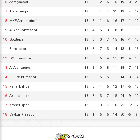
6.
Antalyaspor
13
6
2
5
16
19
-3
20
7.
Trabzonspor
13
5
4
4
21
19
2
19
8.
MKE Ankaragücü
13
6
1
6
16
17
-1
19
9.
Atiker Konyaspor
13
4
6
3
18
15
3
18
10.
Göztepe
13
6
0
7
15
16
-1
18
11.
Bursaspor
13
3
7
3
14
13
1
16
12.
DG Sivasspor
13
3
6
4
15
19
-4
15
13.
A. Alanyaspor
13
5
0
8
11
18
-7
15
14.
BB Erzurumspor
13
3
5
5
11
14
-3
14
15.
Fenerbahçe
13
3
4
6
12
17
-5
13
16.
Akhisarspor
13
3
3
7
15
24
-9
12
17.
Kayserispor
13
3
3
7
10
22
-12
12
18.
Çaykur Rizespor
13
1
6
6
14
20
-6
9