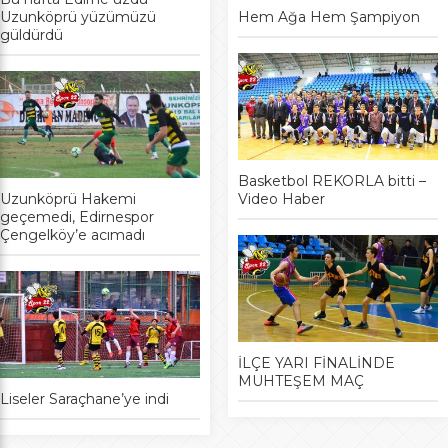
Uzunköprü yüzümüzü
Hem Ağa Hem Şampiyon
güldürdü
Basketbol REKORLA bitti –
Uzunköprü Hakemi
Video Haber
geçemedi, Edirnespor
Çengelköy’e acımadı
İLÇE YARI FİNALİNDE
MUHTEŞEM MAÇ
Liseler Saraçhane’ye indi