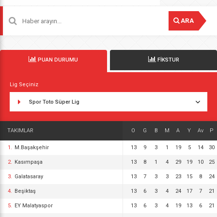
ARA
PUAN DURUMU
FİKSTUR
Lig Seçiniz
Spor Toto Süper Lig
TAKIMLAR
O
G
B
M
A
Y
Av
P
1.
M.Başakşehir
13
9
3
1
19
5
14
30
2.
Kasımpaşa
13
8
1
4
29
19
10
25
3.
Galatasaray
13
7
3
3
23
15
8
24
4.
Beşiktaş
13
6
3
4
24
17
7
21
5.
EY Malatyaspor
13
6
3
4
19
13
6
21