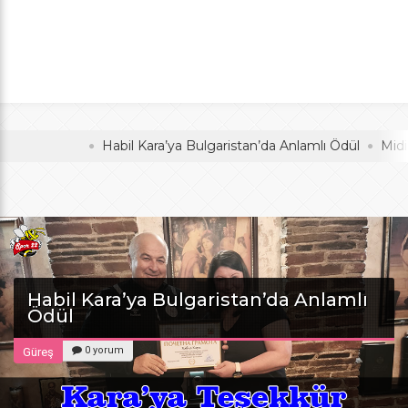
Anlamlı Ödül
oldu
Habil Kara’ya Bulgaristan’da Anlamlı Ödül
Midi Voley
Habil Kara’ya Bulgaristan’da Anlamlı
Ödül
0 yorum
Güreş