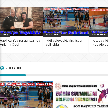
bile antrenmanlarına ara vermemesinin sonucunda
başarılarına yenilerini ekledi. İstanbul Ataköy’de 11-12 Mart
2017 tarihlerinde düzenlenen Masterlar […]
GÜREŞ
VOLEYBOL
BASKETBOL
Habil Kara’ya Bulgaristan’da
Midi Voleybolda finalistler
Potada yıld
Anlamlı Ödül
belli oldu
mücadeles
VOLEYBOL