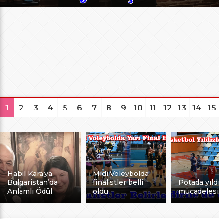
1
2
3
4
5
6
7
8
9
10
11
12
13
14
15
Habil Kara’ya
Midi Voleybolda
Bulgaristan’da
finalistler belli
Potada yıldı
Anlamlı Ödül
oldu
mücadelesi