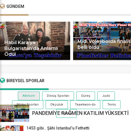
GÜNDEM
Midi Voleybolda finalis
Habil Kara’ya
belli oldu
Bulgaristan’da Anlamlı
Ödül
BİREYSEL
SPORLAR
Atletizm
Dövüş Sporları
Güreş
Judo
Motor Sporları
Okçuluk
Teaekwon-do
Tenis
PANDEMİYE RAĞMEN KATILIM YÜKSEKTİ
Yüzme
1453 gibi.. Şâhi İstanbul’u Fethetti