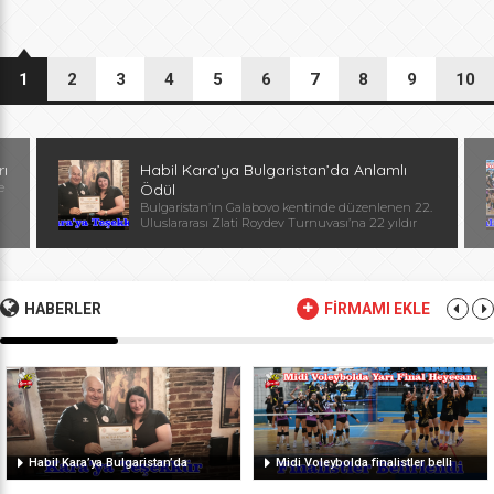
1
2
3
4
5
6
7
8
9
10
rı
Habil Kara’ya Bulgaristan’da Anlamlı
e
Ödül
Bulgaristan’ın Galabovo kentinde düzenlenen 22.
Uluslararası Zlati Roydev Turnuvası’na 22 yıldır
kesintisiz katılan Edirne güreş takımı, önemli bir
başarıya daha imza attı. Edirne ekibinin istikrarlı
katılımı ve elde ettiği başarılar dolayısıyla
Başantrenör Habil Kara’ya, Bulgaristan Güreş
Federasyonu Başkanı, Avrupa ve Dünya
HABERLER
FİRMAMI EKLE
Şampiyonu, olimpiyat ikincisi Stanka Zlateva
tarafından özel plaket takdim edildi. Ödül
töreninde konuşan Zlateva, […]
Habil Kara’ya Bulgaristan’da
Midi Voleybolda finalistler belli