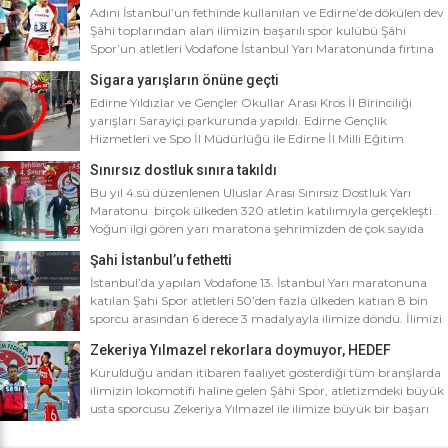
Adını İstanbul’un fethinde kullanılan ve Edirne’de dökülen dev
Şâhi toplarından alan ilimizin başarılı spor kulübü Şâhi
Spor’un atletleri Vodafone İstanbul Yarı Maratonunda fırtına
gibi esti. Dünyanın en iyi 10 yarı maratonu arasında yer alan
Sigara yarışların önüne geçti
Vodafone İstanbul Yarı Maratonu’na ilimizden Şâhi Spor 5
sporcusuyla katıldı. Vodafone İstanbul Yarı Maratonu 10 bin
Edirne Yıldızlar ve Gençler Okullar Arası Kros İl Birinciliği
metre yarışına toplamda 4 bin […]
yarışları Sarayiçi parkurunda yapıldı. Edirne Gençlik
Hizmetleri ve Spo İl Müdürlüğü ile Edirne İl Milli Eğitim
Müdürlüğü’nce ortaklaşa düzenlenen Okullar arası Kros İl
Sınırsız dostluk sınıra takıldı
Birinciliği yarışları Sarayiçi parkurunda yapıldı. Oldukça soğuk
ve yağmurlu bir havada düzenlenen yarışlara katılımın
Bu yıl 4.sü düzenlenen Uluslar Arası Sınırsız Dostluk Yarı
yoğun olması atletizm adına sevindirici bulunurken Atletizm
Maratonu birçok ülkeden 320 atletin katılımıyla gerçekleşti .
Federasyonu İl […]
Yoğun ilgi gören yarı maratona şehrimizden de çok sayıda
sporcunun yanı sıra Edirne Şahi Spordan 2 takım ve İş adamı
Şahi İstanbul’u fethetti
Ali Soydan tarafından yeni kurulmasına rağmen bir çok
branşta başarıdan başarıya koşan Edirne Al Kan Spor Kulübü
İstanbul’da yapılan Vodafone 13. İstanbul Yarı maratonuna
de […]
katılan Şahi Spor atletleri 50’den fazla ülkeden katıan 8 bin
sporcu arasından 6 derece 3 madalyayla ilimize döndü. İlimizi
faaliyet gösterdiği tüm branşlarda başarıyla temsil eden Şahi
Zekeriya Yılmazel rekorlara doymuyor, HEDEF
spor, başarılarına bir yensini ekledi. İstanbul’da yapılan ve
OLİMPİYAT ŞAMPİYONLUĞU
50’yi aşkın ülkeden 8 bin sporcunun katıldığı Vodafone 13.
Kurulduğu andan itibaren faaliyet gösterdiği tüm branşlarda
İstanbul Yarı Maratonuna katılan […]
ilimizin lokomotifi haline gelen Şâhi Spor, atletizmdeki büyük
usta sporcusu Zekeriya Yılmazel ile ilimize büyük bir başarı
daha getirdi. Geçtiğimiz yıl 800 metrede Türkiye rekorunu
ilimize getiren Zekeriya Yılmazel, kardan yollar kapandığında