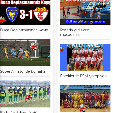
Buca Deplasmanında Kayıp
Potada yıldızların
mücadelesi
Süper Amatör’de bu hafta
Erkeklerde FSM Şampiyon
Bu hafta Edirne üzdü