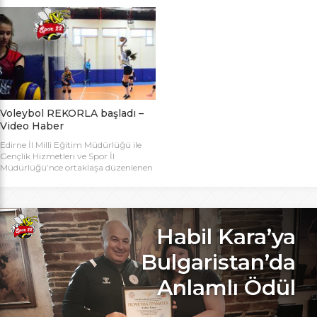
bugün başlıyor. Toplamda 14 takımın
Bakanlığı Projesi ile başlatılan ve ilk
katılımıyla düzenlenen 5. Valilik
grup müsabakaları Aralık ayında
Voleybol Turnuvasının teknik
oynanan Analig Voleybol
toplantısı ve kura çekimi Aliço
Turnuvasına katılan il karması
Pehlivan Sporcu Eğitim Merkezi
takımımız, Tekirdağ’daki grup
Toplantı Salonu’nda yapıldı.
maçların ardından Bilecik’teki Çeyrek
Toplantıya Voleybol hakemi ve
Final maçlarını da geçerek yarı
antrenörü Engin Toroslu, Ayhan […]
finallere yükseldi. Eskişehir’de
oynanan yarı final maçlarında […]
Voleybol REKORLA başladı –
Video Haber
Edirne İl Milli Eğitim Müdürlüğü ile
Gençlik Hizmetleri ve Spor İl
Müdürlüğü’nce ortaklaşa düzenlenen
ve Bu yıl 32 okulla katılım rekoru
kırılan Genç Kızlar A Kategorisi
Voleybol ilk gün maçlarında servis sayı
rekoru kırıldı. REKOR KATILIMA
REKORLU AÇILIŞ Edirne Okullar
Habil Kara’ya
Arası Genç Kızlar A Kategorisi
Voleybol İl Şampiyonluğu maçlarına
Bulgaristan’da
bu yıl 8 grupta toplam […]
Anlamlı Ödül