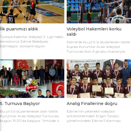
sahaya şu kadrolarla çıktılar: Edirne
Gülağız, Edanur Bayraklı, Sibel Mert,
Belediyesi Edirnespor: Simge, Edanur,
Ceren Atica, Simge Erden, S. Yaren
Sibel, Cere, Simge, Yaren, Halime,
Tank, Halime Akay, Selay Çalışkan,
Selay, Kübra, Deniz Salihli Belediye
Büşra […]
Spor: […]
İlk puanımızı aldık
Voleybol Hakemleri korku
saldı
Türkiye Kadınlar Voleybol 2. Ligi’ndeki
temsilcimiz Edirne Belediyesi
Edirne’de bu yıl 5.’si düzenlenen Valilik
Edirnespor, konsantrasyon
Kupası Kurumlar Arası Voleybol
eksikliğinin kurbanı oldu ve 2-0 öne
Turnuvası dün A grubu maçlarıyla
geçtiği maçı 3-2 kaybetti. Türkiye
başladı. İlk maçta Voleybol Hakemleri
Kadınlar Voleybol 2. Ligi’ne devam
ile Ecacılar Odası karşı karşıya geldi.
edilirken Edirnespor Kadın Voleybol
Maçı üçyüzden fazla voleybol sever
Takımı Mimar Sinan Spor Salonu’nda
izledi. Takımlar sahaya şu kadrolarla
kendi seyircisi önünde ilk maçına çıktı.
çıktılar: Voleybol Hakemleri: Oğulcan
İlk maçında deplasmanda Bursa
Kuru, Öyküm Akıncı, Ecem Göçmen,
Nilüfer Belediyesi’ne 3-0 mağlup
Özge Göktaş, Rabia Acun, Gökay
olmuştu. İkinci maçında konuk ettiği
Karatop, Semih Sormaz, Coşkun
Biga […]
Özsoy […]
5. Turnuva Başlıyor
Analig Finallerine doğru
Bu yıl 5.si düzenlenecek olan Valilik
Edirne’nin yetenekli voleybol
Kurumlar Arası Voleybol Turnuvası
antrenörlerinden Engin Toroslu
bugün 19:30’da başlıyor. İlimizde 4
yönetimindeki Edirne İl Karması,
yıldır kurumlar arasında düzenlenen
Analig Türkiye Finalleri’ne katılmak
Valilik Voleybol Turnuvasının 5.si
için hazırlıklarına devam ediyor. Spor