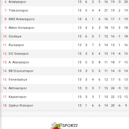
6.
Antalyaspor
13
6
2
5
16
19
-3
20
7.
Trabzonspor
13
5
4
4
21
19
2
19
8.
MKE Ankaragücü
13
6
1
6
16
17
-1
19
9.
Atiker Konyaspor
13
4
6
3
18
15
3
18
10.
Göztepe
13
6
0
7
15
16
-1
18
11.
Bursaspor
13
3
7
3
14
13
1
16
12.
DG Sivasspor
13
3
6
4
15
19
-4
15
13.
A. Alanyaspor
13
5
0
8
11
18
-7
15
14.
BB Erzurumspor
13
3
5
5
11
14
-3
14
15.
Fenerbahçe
13
3
4
6
12
17
-5
13
16.
Akhisarspor
13
3
3
7
15
24
-9
12
17.
Kayserispor
13
3
3
7
10
22
-12
12
18.
Çaykur Rizespor
13
1
6
6
14
20
-6
9