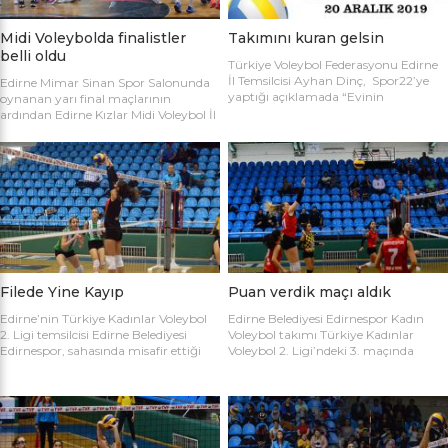
Midi Voleybolda finalistler
Takımını kuran gelsin
belli oldu
Türkiye Voleybol Federasyonu Edirne
İl Temsilcisi Ayhan Dinç, Spor22’ye
Edirne Mimar Sinan Spor Salonunda
yaptığı açıklamada “Evinin
oynanan yarı final maçlarının
Sultanları” voleybol turnuvası
ardından Edirne Kızlar Midi Voleybol İl
hakkında bilgi verdi. Edirne Voleybol İl
Şampiyonluğu final maçında
Temsilciliği olarak “Evinin Sultanları”
oynamaya hak kazanan takımlar
ismiyle Kadın Voleybol Turnuvası
belirlendi. İlk oynanan yarı final
organize ediliyor. 18 yaşını doldurmuş
maçında Atletik Trakya takımını 25-
tüm kadınların katılımına açık olan
17, 25-7 ve 25-20’lik setlerle 3-0
turnuvaya katılım için takım
mağlup eden Keşan Yıldızı takımı
kaptanlarının sporcu listesini sağlık
finale adını ilk yazdıran takım oldu.
raporlarıyla(sağlık ocağından
Oynanan ikinci maçta Avrupa
alınması yeterli) birlikte Gençlik Spor
Yıldızları ile Kırcasalih […]
İl […]
Filede Yine Kayıp
Puan verdik maçı aldık
Edirne’nin Türkiye Kadınlar Voleybol
Edirne Belediyesi Edirnespor Kadın
2. Ligi temsilcisi Edirne Belediyesi
Voleybol takımı Türkiye Kadınlar
Edirnespor, sahasında misafir ettiği
Voleybol 2. Ligi’ndeki 3. maçında
Salihli Belediyespor’a mağlup oldu.
İnegöl Voleybol’u 3-2 mağlup ederek
Türkiye Kadınlar Voleybol İkinci Ligi
ilk galibiyetini aldı. Mimar Sinan Spor
temsilcimiz Edirne Belediyesi
Salonu’nda Metin Demirbağ ve
Edirnespor, Mimar Sinan Spor
Emrah Baran’ın yönettiği
Salonu’nda Manisa Salihli
karşılaşmaya takımlar şu kadrolarla
Belediyespor’la karşılaştı. Takımlar
çıktılar: EDİRNESPOR: Simge