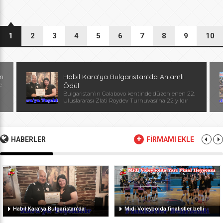
1
2
3
4
5
6
7
8
9
10
rı
Habil Kara’ya Bulgaristan’da Anlamlı
e
Ödül
Bulgaristan’ın Galabovo kentinde düzenlenen 22.
Uluslararası Zlati Roydev Turnuvası’na 22 yıldır
kesintisiz katılan Edirne güreş takımı, önemli bir
başarıya daha imza attı. Edirne ekibinin istikrarlı
katılımı ve elde ettiği başarılar dolayısıyla
Başantrenör Habil Kara’ya, Bulgaristan Güreş
Federasyonu Başkanı, Avrupa ve Dünya
HABERLER
FİRMAMI EKLE
Şampiyonu, olimpiyat ikincisi Stanka Zlateva
tarafından özel plaket takdim edildi. Ödül
töreninde konuşan Zlateva, […]
Habil Kara’ya Bulgaristan’da
Midi Voleybolda finalistler belli