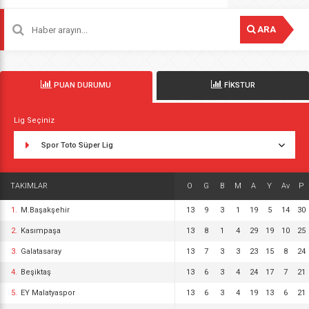
ARA
PUAN DURUMU
FİKSTUR
Lig Seçiniz
Spor Toto Süper Lig
TAKIMLAR
O
G
B
M
A
Y
Av
P
1.
M.Başakşehir
13
9
3
1
19
5
14
30
2.
Kasımpaşa
13
8
1
4
29
19
10
25
3.
Galatasaray
13
7
3
3
23
15
8
24
4.
Beşiktaş
13
6
3
4
24
17
7
21
5.
EY Malatyaspor
13
6
3
4
19
13
6
21