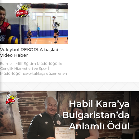
bugün başlıyor. Toplamda 14 takımın
Bakanlığı Projesi ile başlatılan ve ilk
katılımıyla düzenlenen 5. Valilik
grup müsabakaları Aralık ayında
Voleybol Turnuvasının teknik
oynanan Analig Voleybol
toplantısı ve kura çekimi Aliço
Turnuvasına katılan il karması
Pehlivan Sporcu Eğitim Merkezi
takımımız, Tekirdağ’daki grup
Toplantı Salonu’nda yapıldı.
maçların ardından Bilecik’teki Çeyrek
Toplantıya Voleybol hakemi ve
Final maçlarını da geçerek yarı
antrenörü Engin Toroslu, Ayhan […]
finallere yükseldi. Eskişehir’de
oynanan yarı final maçlarında […]
Voleybol REKORLA başladı –
Video Haber
Edirne İl Milli Eğitim Müdürlüğü ile
Gençlik Hizmetleri ve Spor İl
Müdürlüğü’nce ortaklaşa düzenlenen
ve Bu yıl 32 okulla katılım rekoru
kırılan Genç Kızlar A Kategorisi
Voleybol ilk gün maçlarında servis sayı
rekoru kırıldı. REKOR KATILIMA
REKORLU AÇILIŞ Edirne Okullar
Habil Kara’ya
Arası Genç Kızlar A Kategorisi
Voleybol İl Şampiyonluğu maçlarına
Bulgaristan’da
bu yıl 8 grupta toplam […]
Anlamlı Ödül