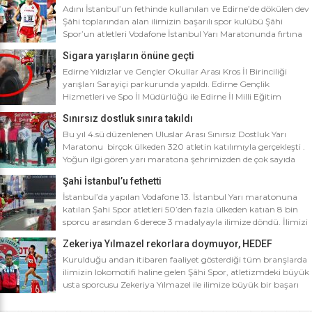
Adını İstanbul’un fethinde kullanılan ve Edirne’de dökülen dev
Şâhi toplarından alan ilimizin başarılı spor kulübü Şâhi
Spor’un atletleri Vodafone İstanbul Yarı Maratonunda fırtına
gibi esti. Dünyanın en iyi 10 yarı maratonu arasında yer alan
Sigara yarışların önüne geçti
Vodafone İstanbul Yarı Maratonu’na ilimizden Şâhi Spor 5
sporcusuyla katıldı. Vodafone İstanbul Yarı Maratonu 10 bin
Edirne Yıldızlar ve Gençler Okullar Arası Kros İl Birinciliği
metre yarışına toplamda 4 bin […]
yarışları Sarayiçi parkurunda yapıldı. Edirne Gençlik
Hizmetleri ve Spo İl Müdürlüğü ile Edirne İl Milli Eğitim
Müdürlüğü’nce ortaklaşa düzenlenen Okullar arası Kros İl
Sınırsız dostluk sınıra takıldı
Birinciliği yarışları Sarayiçi parkurunda yapıldı. Oldukça soğuk
ve yağmurlu bir havada düzenlenen yarışlara katılımın
Bu yıl 4.sü düzenlenen Uluslar Arası Sınırsız Dostluk Yarı
yoğun olması atletizm adına sevindirici bulunurken Atletizm
Maratonu birçok ülkeden 320 atletin katılımıyla gerçekleşti .
Federasyonu İl […]
Yoğun ilgi gören yarı maratona şehrimizden de çok sayıda
sporcunun yanı sıra Edirne Şahi Spordan 2 takım ve İş adamı
Şahi İstanbul’u fethetti
Ali Soydan tarafından yeni kurulmasına rağmen bir çok
branşta başarıdan başarıya koşan Edirne Al Kan Spor Kulübü
İstanbul’da yapılan Vodafone 13. İstanbul Yarı maratonuna
de […]
katılan Şahi Spor atletleri 50’den fazla ülkeden katıan 8 bin
sporcu arasından 6 derece 3 madalyayla ilimize döndü. İlimizi
faaliyet gösterdiği tüm branşlarda başarıyla temsil eden Şahi
Zekeriya Yılmazel rekorlara doymuyor, HEDEF
spor, başarılarına bir yensini ekledi. İstanbul’da yapılan ve
OLİMPİYAT ŞAMPİYONLUĞU
50’yi aşkın ülkeden 8 bin sporcunun katıldığı Vodafone 13.
Kurulduğu andan itibaren faaliyet gösterdiği tüm branşlarda
İstanbul Yarı Maratonuna katılan […]
ilimizin lokomotifi haline gelen Şâhi Spor, atletizmdeki büyük
usta sporcusu Zekeriya Yılmazel ile ilimize büyük bir başarı
daha getirdi. Geçtiğimiz yıl 800 metrede Türkiye rekorunu
ilimize getiren Zekeriya Yılmazel, kardan yollar kapandığında