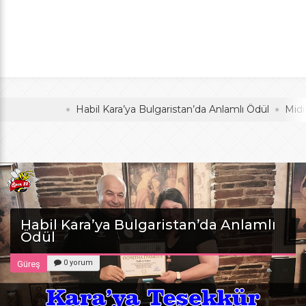
Anlamlı Ödül
oldu
Habil Kara’ya Bulgaristan’da Anlamlı Ödül
Midi Voley
Habil Kara’ya Bulgaristan’da Anlamlı
Ödül
0 yorum
Güreş