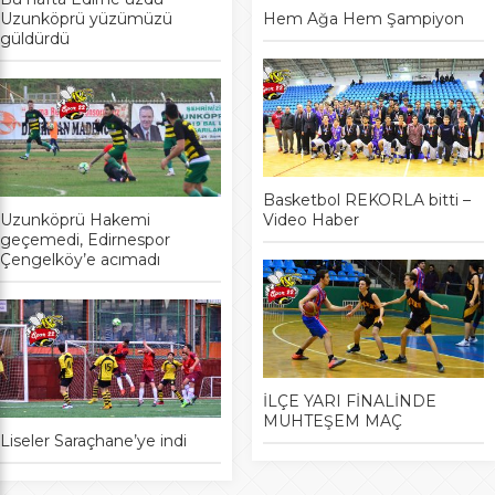
Uzunköprü yüzümüzü
Hem Ağa Hem Şampiyon
güldürdü
Basketbol REKORLA bitti –
Uzunköprü Hakemi
Video Haber
geçemedi, Edirnespor
Çengelköy’e acımadı
İLÇE YARI FİNALİNDE
MUHTEŞEM MAÇ
Liseler Saraçhane’ye indi