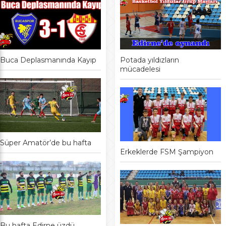
Buca Deplasmanında Kayıp
Potada yıldızların
mücadelesi
Süper Amatör’de bu hafta
Erkeklerde FSM Şampiyon
Bu hafta Edirne üzdü