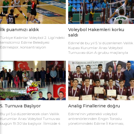
sahaya şu kadrolarla çıktılar: Edirne
Gülağız, Edanur Bayraklı, Sibel Mert,
Belediyesi Edirnespor: Simge, Edanur,
Ceren Atica, Simge Erden, S. Yaren
Sibel, Cere, Simge, Yaren, Halime,
Tank, Halime Akay, Selay Çalışkan,
Selay, Kübra, Deniz Salihli Belediye
Büşra […]
Spor: […]
İlk puanımızı aldık
Voleybol Hakemleri korku
saldı
Türkiye Kadınlar Voleybol 2. Ligi’ndeki
temsilcimiz Edirne Belediyesi
Edirne’de bu yıl 5.’si düzenlenen Valilik
Edirnespor, konsantrasyon
Kupası Kurumlar Arası Voleybol
eksikliğinin kurbanı oldu ve 2-0 öne
Turnuvası dün A grubu maçlarıyla
geçtiği maçı 3-2 kaybetti. Türkiye
başladı. İlk maçta Voleybol Hakemleri
Kadınlar Voleybol 2. Ligi’ne devam
ile Ecacılar Odası karşı karşıya geldi.
edilirken Edirnespor Kadın Voleybol
Maçı üçyüzden fazla voleybol sever
Takımı Mimar Sinan Spor Salonu’nda
izledi. Takımlar sahaya şu kadrolarla
kendi seyircisi önünde ilk maçına çıktı.
çıktılar: Voleybol Hakemleri: Oğulcan
İlk maçında deplasmanda Bursa
Kuru, Öyküm Akıncı, Ecem Göçmen,
Nilüfer Belediyesi’ne 3-0 mağlup
Özge Göktaş, Rabia Acun, Gökay
olmuştu. İkinci maçında konuk ettiği
Karatop, Semih Sormaz, Coşkun
Biga […]
Özsoy […]
5. Turnuva Başlıyor
Analig Finallerine doğru
Bu yıl 5.si düzenlenecek olan Valilik
Edirne’nin yetenekli voleybol
Kurumlar Arası Voleybol Turnuvası
antrenörlerinden Engin Toroslu
bugün 19:30’da başlıyor. İlimizde 4
yönetimindeki Edirne İl Karması,
yıldır kurumlar arasında düzenlenen
Analig Türkiye Finalleri’ne katılmak
Valilik Voleybol Turnuvasının 5.si
için hazırlıklarına devam ediyor. Spor