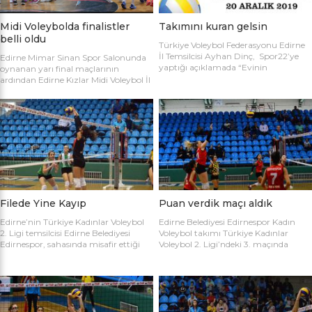
Midi Voleybolda finalistler
Takımını kuran gelsin
belli oldu
Türkiye Voleybol Federasyonu Edirne
İl Temsilcisi Ayhan Dinç, Spor22’ye
Edirne Mimar Sinan Spor Salonunda
yaptığı açıklamada “Evinin
oynanan yarı final maçlarının
Sultanları” voleybol turnuvası
ardından Edirne Kızlar Midi Voleybol İl
hakkında bilgi verdi. Edirne Voleybol İl
Şampiyonluğu final maçında
Temsilciliği olarak “Evinin Sultanları”
oynamaya hak kazanan takımlar
ismiyle Kadın Voleybol Turnuvası
belirlendi. İlk oynanan yarı final
organize ediliyor. 18 yaşını doldurmuş
maçında Atletik Trakya takımını 25-
tüm kadınların katılımına açık olan
17, 25-7 ve 25-20’lik setlerle 3-0
turnuvaya katılım için takım
mağlup eden Keşan Yıldızı takımı
kaptanlarının sporcu listesini sağlık
finale adını ilk yazdıran takım oldu.
raporlarıyla(sağlık ocağından
Oynanan ikinci maçta Avrupa
alınması yeterli) birlikte Gençlik Spor
Yıldızları ile Kırcasalih […]
İl […]
Filede Yine Kayıp
Puan verdik maçı aldık
Edirne’nin Türkiye Kadınlar Voleybol
Edirne Belediyesi Edirnespor Kadın
2. Ligi temsilcisi Edirne Belediyesi
Voleybol takımı Türkiye Kadınlar
Edirnespor, sahasında misafir ettiği
Voleybol 2. Ligi’ndeki 3. maçında
Salihli Belediyespor’a mağlup oldu.
İnegöl Voleybol’u 3-2 mağlup ederek
Türkiye Kadınlar Voleybol İkinci Ligi
ilk galibiyetini aldı. Mimar Sinan Spor
temsilcimiz Edirne Belediyesi
Salonu’nda Metin Demirbağ ve
Edirnespor, Mimar Sinan Spor
Emrah Baran’ın yönettiği
Salonu’nda Manisa Salihli
karşılaşmaya takımlar şu kadrolarla
Belediyespor’la karşılaştı. Takımlar
çıktılar: EDİRNESPOR: Simge