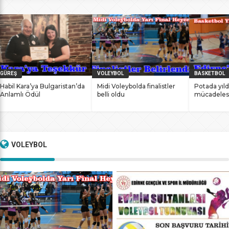
bile antrenmanlarına ara vermemesinin sonucunda
başarılarına yenilerini ekledi. İstanbul Ataköy’de 11-12 Mart
2017 tarihlerinde düzenlenen Masterlar […]
GÜREŞ
VOLEYBOL
BASKETBOL
Habil Kara’ya Bulgaristan’da
Midi Voleybolda finalistler
Potada yıld
Anlamlı Ödül
belli oldu
mücadeles
VOLEYBOL