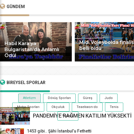
GÜNDEM
Midi Voleybolda finalis
Habil Kara’ya
belli oldu
Bulgaristan’da Anlamlı
Ödül
BİREYSEL
SPORLAR
Atletizm
Dövüş Sporları
Güreş
Judo
Motor Sporları
Okçuluk
Teaekwon-do
Tenis
PANDEMİYE RAĞMEN KATILIM YÜKSEKTİ
Yüzme
1453 gibi.. Şâhi İstanbul’u Fethetti