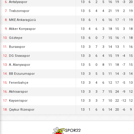
6.
Antalyaspor
13
6
2
5
16
19
-3
20
7.
Trabzonspor
13
5
4
4
21
19
2
19
8.
MKE Ankaragücü
13
6
1
6
16
17
-1
19
9.
Atiker Konyaspor
13
4
6
3
18
15
3
18
10.
Göztepe
13
6
0
7
15
16
-1
18
11.
Bursaspor
13
3
7
3
14
13
1
16
12.
DG Sivasspor
13
3
6
4
15
19
-4
15
13.
A. Alanyaspor
13
5
0
8
11
18
-7
15
14.
BB Erzurumspor
13
3
5
5
11
14
-3
14
15.
Fenerbahçe
13
3
4
6
12
17
-5
13
16.
Akhisarspor
13
3
3
7
15
24
-9
12
17.
Kayserispor
13
3
3
7
10
22
-12
12
18.
Çaykur Rizespor
13
1
6
6
14
20
-6
9