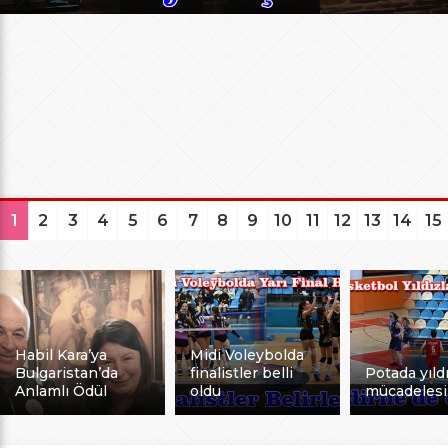
1
2
3
4
5
6
7
8
9
10
11
12
13
14
15
Habil Kara’ya
Midi Voleybolda
Bulgaristan’da
finalistler belli
Potada yıldı
Anlamlı Ödül
oldu
mücadelesi