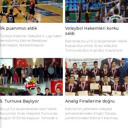
sahaya şu kadrolarla çıktılar: Edirne
Gülağız, Edanur Bayraklı, Sibel Mert,
Belediyesi Edirnespor: Simge, Edanur,
Ceren Atica, Simge Erden, S. Yaren
Sibel, Cere, Simge, Yaren, Halime,
Tank, Halime Akay, Selay Çalışkan,
Selay, Kübra, Deniz Salihli Belediye
Büşra […]
Spor: […]
İlk puanımızı aldık
Voleybol Hakemleri korku
saldı
Türkiye Kadınlar Voleybol 2. Ligi’ndeki
temsilcimiz Edirne Belediyesi
Edirne’de bu yıl 5.’si düzenlenen Valilik
Edirnespor, konsantrasyon
Kupası Kurumlar Arası Voleybol
eksikliğinin kurbanı oldu ve 2-0 öne
Turnuvası dün A grubu maçlarıyla
geçtiği maçı 3-2 kaybetti. Türkiye
başladı. İlk maçta Voleybol Hakemleri
Kadınlar Voleybol 2. Ligi’ne devam
ile Ecacılar Odası karşı karşıya geldi.
edilirken Edirnespor Kadın Voleybol
Maçı üçyüzden fazla voleybol sever
Takımı Mimar Sinan Spor Salonu’nda
izledi. Takımlar sahaya şu kadrolarla
kendi seyircisi önünde ilk maçına çıktı.
çıktılar: Voleybol Hakemleri: Oğulcan
İlk maçında deplasmanda Bursa
Kuru, Öyküm Akıncı, Ecem Göçmen,
Nilüfer Belediyesi’ne 3-0 mağlup
Özge Göktaş, Rabia Acun, Gökay
olmuştu. İkinci maçında konuk ettiği
Karatop, Semih Sormaz, Coşkun
Biga […]
Özsoy […]
5. Turnuva Başlıyor
Analig Finallerine doğru
Bu yıl 5.si düzenlenecek olan Valilik
Edirne’nin yetenekli voleybol
Kurumlar Arası Voleybol Turnuvası
antrenörlerinden Engin Toroslu
bugün 19:30’da başlıyor. İlimizde 4
yönetimindeki Edirne İl Karması,
yıldır kurumlar arasında düzenlenen
Analig Türkiye Finalleri’ne katılmak
Valilik Voleybol Turnuvasının 5.si
için hazırlıklarına devam ediyor. Spor