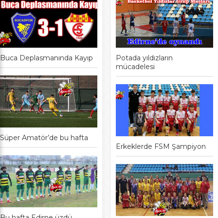
Buca Deplasmanında Kayıp
Potada yıldızların
mücadelesi
Süper Amatör’de bu hafta
Erkeklerde FSM Şampiyon
Bu hafta Edirne üzdü