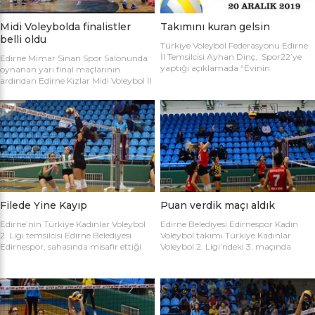
Midi Voleybolda finalistler
Takımını kuran gelsin
belli oldu
Türkiye Voleybol Federasyonu Edirne
İl Temsilcisi Ayhan Dinç, Spor22’ye
Edirne Mimar Sinan Spor Salonunda
yaptığı açıklamada “Evinin
oynanan yarı final maçlarının
Sultanları” voleybol turnuvası
ardından Edirne Kızlar Midi Voleybol İl
hakkında bilgi verdi. Edirne Voleybol İl
Şampiyonluğu final maçında
Temsilciliği olarak “Evinin Sultanları”
oynamaya hak kazanan takımlar
ismiyle Kadın Voleybol Turnuvası
belirlendi. İlk oynanan yarı final
organize ediliyor. 18 yaşını doldurmuş
maçında Atletik Trakya takımını 25-
tüm kadınların katılımına açık olan
17, 25-7 ve 25-20’lik setlerle 3-0
turnuvaya katılım için takım
mağlup eden Keşan Yıldızı takımı
kaptanlarının sporcu listesini sağlık
finale adını ilk yazdıran takım oldu.
raporlarıyla(sağlık ocağından
Oynanan ikinci maçta Avrupa
alınması yeterli) birlikte Gençlik Spor
Yıldızları ile Kırcasalih […]
İl […]
Filede Yine Kayıp
Puan verdik maçı aldık
Edirne’nin Türkiye Kadınlar Voleybol
Edirne Belediyesi Edirnespor Kadın
2. Ligi temsilcisi Edirne Belediyesi
Voleybol takımı Türkiye Kadınlar
Edirnespor, sahasında misafir ettiği
Voleybol 2. Ligi’ndeki 3. maçında
Salihli Belediyespor’a mağlup oldu.
İnegöl Voleybol’u 3-2 mağlup ederek
Türkiye Kadınlar Voleybol İkinci Ligi
ilk galibiyetini aldı. Mimar Sinan Spor
temsilcimiz Edirne Belediyesi
Salonu’nda Metin Demirbağ ve
Edirnespor, Mimar Sinan Spor
Emrah Baran’ın yönettiği
Salonu’nda Manisa Salihli
karşılaşmaya takımlar şu kadrolarla
Belediyespor’la karşılaştı. Takımlar
çıktılar: EDİRNESPOR: Simge