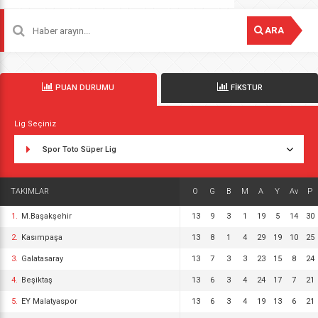
ARA
PUAN DURUMU
FİKSTUR
Lig Seçiniz
Spor Toto Süper Lig
TAKIMLAR
O
G
B
M
A
Y
Av
P
1.
M.Başakşehir
13
9
3
1
19
5
14
30
2.
Kasımpaşa
13
8
1
4
29
19
10
25
3.
Galatasaray
13
7
3
3
23
15
8
24
4.
Beşiktaş
13
6
3
4
24
17
7
21
5.
EY Malatyaspor
13
6
3
4
19
13
6
21