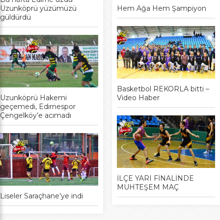
Uzunköprü yüzümüzü
Hem Ağa Hem Şampiyon
güldürdü
Basketbol REKORLA bitti –
Uzunköprü Hakemi
Video Haber
geçemedi, Edirnespor
Çengelköy’e acımadı
İLÇE YARI FİNALİNDE
MUHTEŞEM MAÇ
Liseler Saraçhane’ye indi