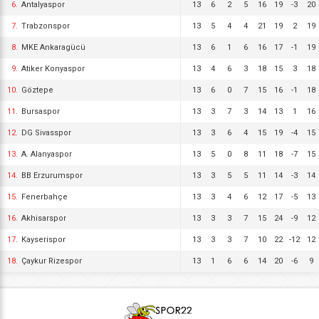
6.
Antalyaspor
13
6
2
5
16
19
-3
20
7.
Trabzonspor
13
5
4
4
21
19
2
19
8.
MKE Ankaragücü
13
6
1
6
16
17
-1
19
9.
Atiker Konyaspor
13
4
6
3
18
15
3
18
10.
Göztepe
13
6
0
7
15
16
-1
18
11.
Bursaspor
13
3
7
3
14
13
1
16
12.
DG Sivasspor
13
3
6
4
15
19
-4
15
13.
A. Alanyaspor
13
5
0
8
11
18
-7
15
14.
BB Erzurumspor
13
3
5
5
11
14
-3
14
15.
Fenerbahçe
13
3
4
6
12
17
-5
13
16.
Akhisarspor
13
3
3
7
15
24
-9
12
17.
Kayserispor
13
3
3
7
10
22
-12
12
18.
Çaykur Rizespor
13
1
6
6
14
20
-6
9