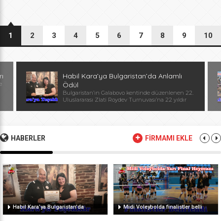
1
2
3
4
5
6
7
8
9
10
rı
Habil Kara’ya Bulgaristan’da Anlamlı
e
Ödül
Bulgaristan’ın Galabovo kentinde düzenlenen 22.
Uluslararası Zlati Roydev Turnuvası’na 22 yıldır
kesintisiz katılan Edirne güreş takımı, önemli bir
başarıya daha imza attı. Edirne ekibinin istikrarlı
katılımı ve elde ettiği başarılar dolayısıyla
Başantrenör Habil Kara’ya, Bulgaristan Güreş
Federasyonu Başkanı, Avrupa ve Dünya
HABERLER
FİRMAMI EKLE
Şampiyonu, olimpiyat ikincisi Stanka Zlateva
tarafından özel plaket takdim edildi. Ödül
töreninde konuşan Zlateva, […]
Habil Kara’ya Bulgaristan’da
Midi Voleybolda finalistler belli