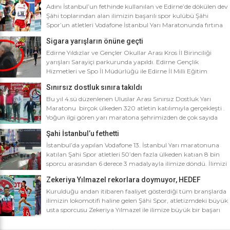
Adını İstanbul’un fethinde kullanılan ve Edirne’de dökülen dev
Şâhi toplarından alan ilimizin başarılı spor kulübü Şâhi
Spor’un atletleri Vodafone İstanbul Yarı Maratonunda fırtına
gibi esti. Dünyanın en iyi 10 yarı maratonu arasında yer alan
Sigara yarışların önüne geçti
Vodafone İstanbul Yarı Maratonu’na ilimizden Şâhi Spor 5
sporcusuyla katıldı. Vodafone İstanbul Yarı Maratonu 10 bin
Edirne Yıldızlar ve Gençler Okullar Arası Kros İl Birinciliği
metre yarışına toplamda 4 bin […]
yarışları Sarayiçi parkurunda yapıldı. Edirne Gençlik
Hizmetleri ve Spo İl Müdürlüğü ile Edirne İl Milli Eğitim
Müdürlüğü’nce ortaklaşa düzenlenen Okullar arası Kros İl
Sınırsız dostluk sınıra takıldı
Birinciliği yarışları Sarayiçi parkurunda yapıldı. Oldukça soğuk
ve yağmurlu bir havada düzenlenen yarışlara katılımın
Bu yıl 4.sü düzenlenen Uluslar Arası Sınırsız Dostluk Yarı
yoğun olması atletizm adına sevindirici bulunurken Atletizm
Maratonu birçok ülkeden 320 atletin katılımıyla gerçekleşti .
Federasyonu İl […]
Yoğun ilgi gören yarı maratona şehrimizden de çok sayıda
sporcunun yanı sıra Edirne Şahi Spordan 2 takım ve İş adamı
Şahi İstanbul’u fethetti
Ali Soydan tarafından yeni kurulmasına rağmen bir çok
branşta başarıdan başarıya koşan Edirne Al Kan Spor Kulübü
İstanbul’da yapılan Vodafone 13. İstanbul Yarı maratonuna
de […]
katılan Şahi Spor atletleri 50’den fazla ülkeden katıan 8 bin
sporcu arasından 6 derece 3 madalyayla ilimize döndü. İlimizi
faaliyet gösterdiği tüm branşlarda başarıyla temsil eden Şahi
Zekeriya Yılmazel rekorlara doymuyor, HEDEF
spor, başarılarına bir yensini ekledi. İstanbul’da yapılan ve
OLİMPİYAT ŞAMPİYONLUĞU
50’yi aşkın ülkeden 8 bin sporcunun katıldığı Vodafone 13.
Kurulduğu andan itibaren faaliyet gösterdiği tüm branşlarda
İstanbul Yarı Maratonuna katılan […]
ilimizin lokomotifi haline gelen Şâhi Spor, atletizmdeki büyük
usta sporcusu Zekeriya Yılmazel ile ilimize büyük bir başarı
daha getirdi. Geçtiğimiz yıl 800 metrede Türkiye rekorunu
ilimize getiren Zekeriya Yılmazel, kardan yollar kapandığında