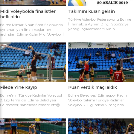
Midi Voleybolda finalistler
Takımını kuran gelsin
belli oldu
Türkiye Voleybol Federasyonu Edirne
İl Temsilcisi Ayhan Dinç, Spor22’ye
Edirne Mimar Sinan Spor Salonunda
yaptığı açıklamada “Evinin
oynanan yarı final maçlarının
Sultanları” voleybol turnuvası
ardından Edirne Kızlar Midi Voleybol İl
hakkında bilgi verdi. Edirne Voleybol İl
Şampiyonluğu final maçında
Temsilciliği olarak “Evinin Sultanları”
oynamaya hak kazanan takımlar
ismiyle Kadın Voleybol Turnuvası
belirlendi. İlk oynanan yarı final
organize ediliyor. 18 yaşını doldurmuş
maçında Atletik Trakya takımını 25-
tüm kadınların katılımına açık olan
17, 25-7 ve 25-20’lik setlerle 3-0
turnuvaya katılım için takım
mağlup eden Keşan Yıldızı takımı
kaptanlarının sporcu listesini sağlık
finale adını ilk yazdıran takım oldu.
raporlarıyla(sağlık ocağından
Oynanan ikinci maçta Avrupa
alınması yeterli) birlikte Gençlik Spor
Yıldızları ile Kırcasalih […]
İl […]
Filede Yine Kayıp
Puan verdik maçı aldık
Edirne’nin Türkiye Kadınlar Voleybol
Edirne Belediyesi Edirnespor Kadın
2. Ligi temsilcisi Edirne Belediyesi
Voleybol takımı Türkiye Kadınlar
Edirnespor, sahasında misafir ettiği
Voleybol 2. Ligi’ndeki 3. maçında
Salihli Belediyespor’a mağlup oldu.
İnegöl Voleybol’u 3-2 mağlup ederek
Türkiye Kadınlar Voleybol İkinci Ligi
ilk galibiyetini aldı. Mimar Sinan Spor
temsilcimiz Edirne Belediyesi
Salonu’nda Metin Demirbağ ve
Edirnespor, Mimar Sinan Spor
Emrah Baran’ın yönettiği
Salonu’nda Manisa Salihli
karşılaşmaya takımlar şu kadrolarla
Belediyespor’la karşılaştı. Takımlar
çıktılar: EDİRNESPOR: Simge