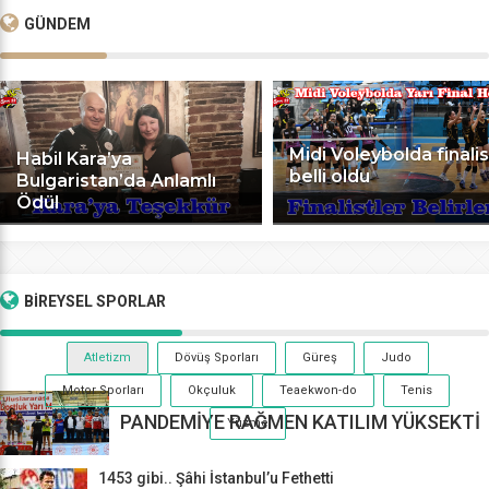
GÜNDEM
Midi Voleybolda finalis
Habil Kara’ya
belli oldu
Bulgaristan’da Anlamlı
Ödül
BİREYSEL
SPORLAR
Atletizm
Dövüş Sporları
Güreş
Judo
Motor Sporları
Okçuluk
Teaekwon-do
Tenis
PANDEMİYE RAĞMEN KATILIM YÜKSEKTİ
Yüzme
1453 gibi.. Şâhi İstanbul’u Fethetti