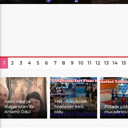
1
2
3
4
5
6
7
8
9
10
11
12
13
14
15
Habil Kara’ya
Midi Voleybolda
Bulgaristan’da
finalistler belli
Potada yıldı
Anlamlı Ödül
oldu
mücadelesi