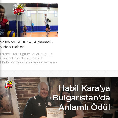
bugün başlıyor. Toplamda 14 takımın
Bakanlığı Projesi ile başlatılan ve ilk
katılımıyla düzenlenen 5. Valilik
grup müsabakaları Aralık ayında
Voleybol Turnuvasının teknik
oynanan Analig Voleybol
toplantısı ve kura çekimi Aliço
Turnuvasına katılan il karması
Pehlivan Sporcu Eğitim Merkezi
takımımız, Tekirdağ’daki grup
Toplantı Salonu’nda yapıldı.
maçların ardından Bilecik’teki Çeyrek
Toplantıya Voleybol hakemi ve
Final maçlarını da geçerek yarı
antrenörü Engin Toroslu, Ayhan […]
finallere yükseldi. Eskişehir’de
oynanan yarı final maçlarında […]
Voleybol REKORLA başladı –
Video Haber
Edirne İl Milli Eğitim Müdürlüğü ile
Gençlik Hizmetleri ve Spor İl
Müdürlüğü’nce ortaklaşa düzenlenen
ve Bu yıl 32 okulla katılım rekoru
kırılan Genç Kızlar A Kategorisi
Voleybol ilk gün maçlarında servis sayı
rekoru kırıldı. REKOR KATILIMA
REKORLU AÇILIŞ Edirne Okullar
Habil Kara’ya
Arası Genç Kızlar A Kategorisi
Voleybol İl Şampiyonluğu maçlarına
Bulgaristan’da
bu yıl 8 grupta toplam […]
Anlamlı Ödül