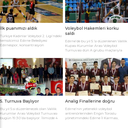
sahaya şu kadrolarla çıktılar: Edirne
Gülağız, Edanur Bayraklı, Sibel Mert,
Belediyesi Edirnespor: Simge, Edanur,
Ceren Atica, Simge Erden, S. Yaren
Sibel, Cere, Simge, Yaren, Halime,
Tank, Halime Akay, Selay Çalışkan,
Selay, Kübra, Deniz Salihli Belediye
Büşra […]
Spor: […]
İlk puanımızı aldık
Voleybol Hakemleri korku
saldı
Türkiye Kadınlar Voleybol 2. Ligi’ndeki
temsilcimiz Edirne Belediyesi
Edirne’de bu yıl 5.’si düzenlenen Valilik
Edirnespor, konsantrasyon
Kupası Kurumlar Arası Voleybol
eksikliğinin kurbanı oldu ve 2-0 öne
Turnuvası dün A grubu maçlarıyla
geçtiği maçı 3-2 kaybetti. Türkiye
başladı. İlk maçta Voleybol Hakemleri
Kadınlar Voleybol 2. Ligi’ne devam
ile Ecacılar Odası karşı karşıya geldi.
edilirken Edirnespor Kadın Voleybol
Maçı üçyüzden fazla voleybol sever
Takımı Mimar Sinan Spor Salonu’nda
izledi. Takımlar sahaya şu kadrolarla
kendi seyircisi önünde ilk maçına çıktı.
çıktılar: Voleybol Hakemleri: Oğulcan
İlk maçında deplasmanda Bursa
Kuru, Öyküm Akıncı, Ecem Göçmen,
Nilüfer Belediyesi’ne 3-0 mağlup
Özge Göktaş, Rabia Acun, Gökay
olmuştu. İkinci maçında konuk ettiği
Karatop, Semih Sormaz, Coşkun
Biga […]
Özsoy […]
5. Turnuva Başlıyor
Analig Finallerine doğru
Bu yıl 5.si düzenlenecek olan Valilik
Edirne’nin yetenekli voleybol
Kurumlar Arası Voleybol Turnuvası
antrenörlerinden Engin Toroslu
bugün 19:30’da başlıyor. İlimizde 4
yönetimindeki Edirne İl Karması,
yıldır kurumlar arasında düzenlenen
Analig Türkiye Finalleri’ne katılmak
Valilik Voleybol Turnuvasının 5.si
için hazırlıklarına devam ediyor. Spor