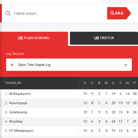
ARA
PUAN DURUMU
FİKSTUR
Lig Seçiniz
Spor Toto Süper Lig
TAKIMLAR
O
G
B
M
A
Y
Av
P
1.
M.Başakşehir
13
9
3
1
19
5
14
30
2.
Kasımpaşa
13
8
1
4
29
19
10
25
3.
Galatasaray
13
7
3
3
23
15
8
24
4.
Beşiktaş
13
6
3
4
24
17
7
21
5.
EY Malatyaspor
13
6
3
4
19
13
6
21