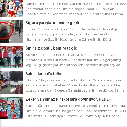
Adını İstanbul’un fethinde kullanılan ve Edirne’de dökülen dev
Şâhi toplarından alan ilimizin başarılı spor kulübü Şâhi
Spor’un atletleri Vodafone İstanbul Yarı Maratonunda fırtına
gibi esti. Dünyanın en iyi 10 yarı maratonu arasında yer alan
Sigara yarışların önüne geçti
Vodafone İstanbul Yarı Maratonu’na ilimizden Şâhi Spor 5
sporcusuyla katıldı. Vodafone İstanbul Yarı Maratonu 10 bin
Edirne Yıldızlar ve Gençler Okullar Arası Kros İl Birinciliği
metre yarışına toplamda 4 bin […]
yarışları Sarayiçi parkurunda yapıldı. Edirne Gençlik
Hizmetleri ve Spo İl Müdürlüğü ile Edirne İl Milli Eğitim
Müdürlüğü’nce ortaklaşa düzenlenen Okullar arası Kros İl
Sınırsız dostluk sınıra takıldı
Birinciliği yarışları Sarayiçi parkurunda yapıldı. Oldukça soğuk
ve yağmurlu bir havada düzenlenen yarışlara katılımın
Bu yıl 4.sü düzenlenen Uluslar Arası Sınırsız Dostluk Yarı
yoğun olması atletizm adına sevindirici bulunurken Atletizm
Maratonu birçok ülkeden 320 atletin katılımıyla gerçekleşti .
Federasyonu İl […]
Yoğun ilgi gören yarı maratona şehrimizden de çok sayıda
sporcunun yanı sıra Edirne Şahi Spordan 2 takım ve İş adamı
Şahi İstanbul’u fethetti
Ali Soydan tarafından yeni kurulmasına rağmen bir çok
branşta başarıdan başarıya koşan Edirne Al Kan Spor Kulübü
İstanbul’da yapılan Vodafone 13. İstanbul Yarı maratonuna
de […]
katılan Şahi Spor atletleri 50’den fazla ülkeden katıan 8 bin
sporcu arasından 6 derece 3 madalyayla ilimize döndü. İlimizi
faaliyet gösterdiği tüm branşlarda başarıyla temsil eden Şahi
Zekeriya Yılmazel rekorlara doymuyor, HEDEF
spor, başarılarına bir yensini ekledi. İstanbul’da yapılan ve
OLİMPİYAT ŞAMPİYONLUĞU
50’yi aşkın ülkeden 8 bin sporcunun katıldığı Vodafone 13.
Kurulduğu andan itibaren faaliyet gösterdiği tüm branşlarda
İstanbul Yarı Maratonuna katılan […]
ilimizin lokomotifi haline gelen Şâhi Spor, atletizmdeki büyük
usta sporcusu Zekeriya Yılmazel ile ilimize büyük bir başarı
daha getirdi. Geçtiğimiz yıl 800 metrede Türkiye rekorunu
ilimize getiren Zekeriya Yılmazel, kardan yollar kapandığında