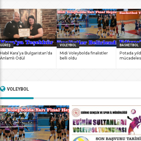
bile antrenmanlarına ara vermemesinin sonucunda
başarılarına yenilerini ekledi. İstanbul Ataköy’de 11-12 Mart
2017 tarihlerinde düzenlenen Masterlar […]
GÜREŞ
VOLEYBOL
BASKETBOL
Habil Kara’ya Bulgaristan’da
Midi Voleybolda finalistler
Potada yıld
Anlamlı Ödül
belli oldu
mücadeles
VOLEYBOL