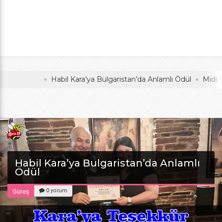
Anlamlı Ödül
oldu
Habil Kara’ya Bulgaristan’da Anlamlı Ödül
Midi Voleyb
Habil Kara’ya Bulgaristan’da Anlamlı
Ödül
0 yorum
Güreş