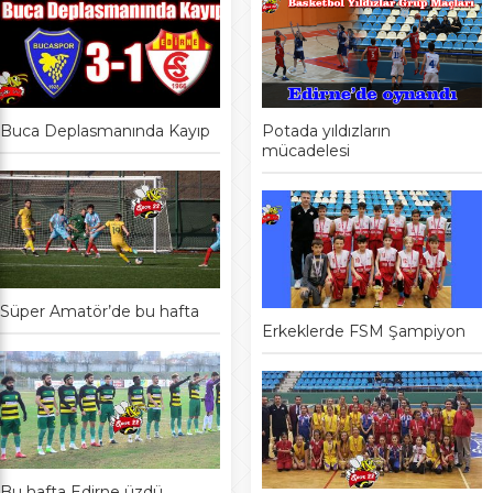
Buca Deplasmanında Kayıp
Potada yıldızların
mücadelesi
Süper Amatör’de bu hafta
Erkeklerde FSM Şampiyon
Bu hafta Edirne üzdü