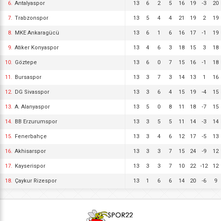
6.
Antalyaspor
13
6
2
5
16
19
-3
20
7.
Trabzonspor
13
5
4
4
21
19
2
19
8.
MKE Ankaragücü
13
6
1
6
16
17
-1
19
9.
Atiker Konyaspor
13
4
6
3
18
15
3
18
10.
Göztepe
13
6
0
7
15
16
-1
18
11.
Bursaspor
13
3
7
3
14
13
1
16
12.
DG Sivasspor
13
3
6
4
15
19
-4
15
13.
A. Alanyaspor
13
5
0
8
11
18
-7
15
14.
BB Erzurumspor
13
3
5
5
11
14
-3
14
15.
Fenerbahçe
13
3
4
6
12
17
-5
13
16.
Akhisarspor
13
3
3
7
15
24
-9
12
17.
Kayserispor
13
3
3
7
10
22
-12
12
18.
Çaykur Rizespor
13
1
6
6
14
20
-6
9