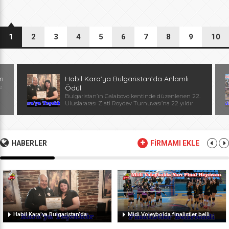
1
2
3
4
5
6
7
8
9
10
rı
Habil Kara’ya Bulgaristan’da Anlamlı
e
Ödül
Bulgaristan’ın Galabovo kentinde düzenlenen 22.
Uluslararası Zlati Roydev Turnuvası’na 22 yıldır
kesintisiz katılan Edirne güreş takımı, önemli bir
başarıya daha imza attı. Edirne ekibinin istikrarlı
katılımı ve elde ettiği başarılar dolayısıyla
Başantrenör Habil Kara’ya, Bulgaristan Güreş
Federasyonu Başkanı, Avrupa ve Dünya
HABERLER
FİRMAMI EKLE
Şampiyonu, olimpiyat ikincisi Stanka Zlateva
tarafından özel plaket takdim edildi. Ödül
töreninde konuşan Zlateva, […]
Habil Kara’ya Bulgaristan’da
Midi Voleybolda finalistler belli