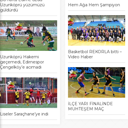
Uzunköprü yüzümüzü
Hem Ağa Hem Şampiyon
güldürdü
Basketbol REKORLA bitti –
Uzunköprü Hakemi
Video Haber
geçemedi, Edirnespor
Çengelköy’e acımadı
İLÇE YARI FİNALİNDE
MUHTEŞEM MAÇ
Liseler Saraçhane’ye indi