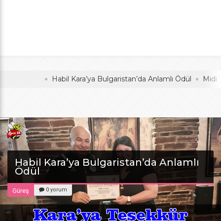
Anlamlı Ödül
oldu
Habil Kara’ya Bulgaristan’da Anlamlı Ödül
Midi Voleyb
Habil Kara’ya Bulgaristan’da Anlamlı
Ödül
0 yorum
Güreş