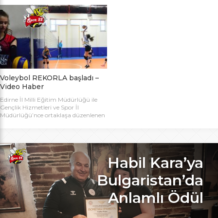
bugün başlıyor. Toplamda 14 takımın
Bakanlığı Projesi ile başlatılan ve ilk
katılımıyla düzenlenen 5. Valilik
grup müsabakaları Aralık ayında
Voleybol Turnuvasının teknik
oynanan Analig Voleybol
toplantısı ve kura çekimi Aliço
Turnuvasına katılan il karması
Pehlivan Sporcu Eğitim Merkezi
takımımız, Tekirdağ’daki grup
Toplantı Salonu’nda yapıldı.
maçların ardından Bilecik’teki Çeyrek
Toplantıya Voleybol hakemi ve
Final maçlarını da geçerek yarı
antrenörü Engin Toroslu, Ayhan […]
finallere yükseldi. Eskişehir’de
oynanan yarı final maçlarında […]
Voleybol REKORLA başladı –
Video Haber
Edirne İl Milli Eğitim Müdürlüğü ile
Gençlik Hizmetleri ve Spor İl
Müdürlüğü’nce ortaklaşa düzenlenen
ve Bu yıl 32 okulla katılım rekoru
kırılan Genç Kızlar A Kategorisi
Voleybol ilk gün maçlarında servis sayı
rekoru kırıldı. REKOR KATILIMA
REKORLU AÇILIŞ Edirne Okullar
Habil Kara’ya
Arası Genç Kızlar A Kategorisi
Voleybol İl Şampiyonluğu maçlarına
Bulgaristan’da
bu yıl 8 grupta toplam […]
Anlamlı Ödül