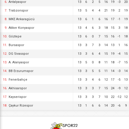
6.
Antalyaspor
13
6
2
5
16
19
-3
20
7.
Trabzonspor
13
5
4
4
21
19
2
19
8.
MKE Ankaragücü
13
6
1
6
16
17
-1
19
9.
Atiker Konyaspor
13
4
6
3
18
15
3
18
10.
Göztepe
13
6
0
7
15
16
-1
18
11.
Bursaspor
13
3
7
3
14
13
1
16
12.
DG Sivasspor
13
3
6
4
15
19
-4
15
13.
A. Alanyaspor
13
5
0
8
11
18
-7
15
14.
BB Erzurumspor
13
3
5
5
11
14
-3
14
15.
Fenerbahçe
13
3
4
6
12
17
-5
13
16.
Akhisarspor
13
3
3
7
15
24
-9
12
17.
Kayserispor
13
3
3
7
10
22
-12
12
18.
Çaykur Rizespor
13
1
6
6
14
20
-6
9