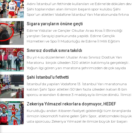
Adını İstanbul’un fethinde kullanılan ve Edirne’de dökülen dev
Şâhi toplarından alan ilimizin başarılı spor kulübü Şâhi
Spor’un atletleri Vodafone İstanbul Yarı Maratonunda fırtına
gibi esti. Dünyanın en iyi 10 yarı maratonu arasında yer alan
Sigara yarışların önüne geçti
Vodafone İstanbul Yarı Maratonu’na ilimizden Şâhi Spor 5
sporcusuyla katıldı. Vodafone İstanbul Yarı Maratonu 10 bin
Edirne Yıldızlar ve Gençler Okullar Arası Kros İl Birinciliği
metre yarışına toplamda 4 bin […]
yarışları Sarayiçi parkurunda yapıldı. Edirne Gençlik
Hizmetleri ve Spo İl Müdürlüğü ile Edirne İl Milli Eğitim
Müdürlüğü’nce ortaklaşa düzenlenen Okullar arası Kros İl
Sınırsız dostluk sınıra takıldı
Birinciliği yarışları Sarayiçi parkurunda yapıldı. Oldukça soğuk
ve yağmurlu bir havada düzenlenen yarışlara katılımın
Bu yıl 4.sü düzenlenen Uluslar Arası Sınırsız Dostluk Yarı
yoğun olması atletizm adına sevindirici bulunurken Atletizm
Maratonu birçok ülkeden 320 atletin katılımıyla gerçekleşti .
Federasyonu İl […]
Yoğun ilgi gören yarı maratona şehrimizden de çok sayıda
sporcunun yanı sıra Edirne Şahi Spordan 2 takım ve İş adamı
Şahi İstanbul’u fethetti
Ali Soydan tarafından yeni kurulmasına rağmen bir çok
branşta başarıdan başarıya koşan Edirne Al Kan Spor Kulübü
İstanbul’da yapılan Vodafone 13. İstanbul Yarı maratonuna
de […]
katılan Şahi Spor atletleri 50’den fazla ülkeden katıan 8 bin
sporcu arasından 6 derece 3 madalyayla ilimize döndü. İlimizi
faaliyet gösterdiği tüm branşlarda başarıyla temsil eden Şahi
Zekeriya Yılmazel rekorlara doymuyor, HEDEF
spor, başarılarına bir yensini ekledi. İstanbul’da yapılan ve
OLİMPİYAT ŞAMPİYONLUĞU
50’yi aşkın ülkeden 8 bin sporcunun katıldığı Vodafone 13.
Kurulduğu andan itibaren faaliyet gösterdiği tüm branşlarda
İstanbul Yarı Maratonuna katılan […]
ilimizin lokomotifi haline gelen Şâhi Spor, atletizmdeki büyük
usta sporcusu Zekeriya Yılmazel ile ilimize büyük bir başarı
daha getirdi. Geçtiğimiz yıl 800 metrede Türkiye rekorunu
ilimize getiren Zekeriya Yılmazel, kardan yollar kapandığında