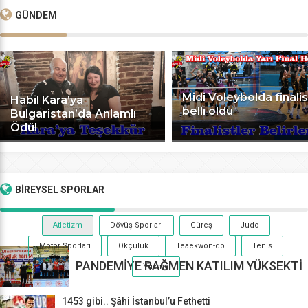
GÜNDEM
Midi Voleybolda finalis
Habil Kara’ya
belli oldu
Bulgaristan’da Anlamlı
Ödül
BİREYSEL
SPORLAR
Atletizm
Dövüş Sporları
Güreş
Judo
Motor Sporları
Okçuluk
Teaekwon-do
Tenis
PANDEMİYE RAĞMEN KATILIM YÜKSEKTİ
Yüzme
1453 gibi.. Şâhi İstanbul’u Fethetti