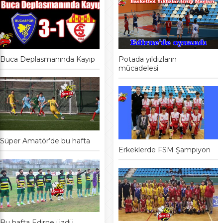
Buca Deplasmanında Kayıp
Potada yıldızların
mücadelesi
Süper Amatör’de bu hafta
Erkeklerde FSM Şampiyon
Bu hafta Edirne üzdü