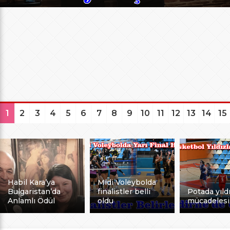
1
2
3
4
5
6
7
8
9
10
11
12
13
14
15
Habil Kara’ya
Midi Voleybolda
Bulgaristan’da
finalistler belli
Potada yıldı
Anlamlı Ödül
oldu
mücadelesi