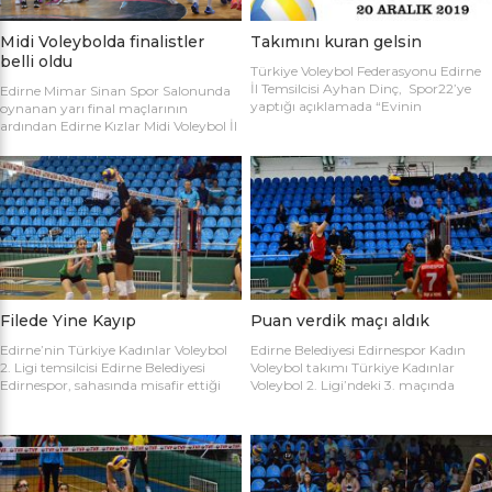
Midi Voleybolda finalistler
Takımını kuran gelsin
belli oldu
Türkiye Voleybol Federasyonu Edirne
İl Temsilcisi Ayhan Dinç, Spor22’ye
Edirne Mimar Sinan Spor Salonunda
yaptığı açıklamada “Evinin
oynanan yarı final maçlarının
Sultanları” voleybol turnuvası
ardından Edirne Kızlar Midi Voleybol İl
hakkında bilgi verdi. Edirne Voleybol İl
Şampiyonluğu final maçında
Temsilciliği olarak “Evinin Sultanları”
oynamaya hak kazanan takımlar
ismiyle Kadın Voleybol Turnuvası
belirlendi. İlk oynanan yarı final
organize ediliyor. 18 yaşını doldurmuş
maçında Atletik Trakya takımını 25-
tüm kadınların katılımına açık olan
17, 25-7 ve 25-20’lik setlerle 3-0
turnuvaya katılım için takım
mağlup eden Keşan Yıldızı takımı
kaptanlarının sporcu listesini sağlık
finale adını ilk yazdıran takım oldu.
raporlarıyla(sağlık ocağından
Oynanan ikinci maçta Avrupa
alınması yeterli) birlikte Gençlik Spor
Yıldızları ile Kırcasalih […]
İl […]
Filede Yine Kayıp
Puan verdik maçı aldık
Edirne’nin Türkiye Kadınlar Voleybol
Edirne Belediyesi Edirnespor Kadın
2. Ligi temsilcisi Edirne Belediyesi
Voleybol takımı Türkiye Kadınlar
Edirnespor, sahasında misafir ettiği
Voleybol 2. Ligi’ndeki 3. maçında
Salihli Belediyespor’a mağlup oldu.
İnegöl Voleybol’u 3-2 mağlup ederek
Türkiye Kadınlar Voleybol İkinci Ligi
ilk galibiyetini aldı. Mimar Sinan Spor
temsilcimiz Edirne Belediyesi
Salonu’nda Metin Demirbağ ve
Edirnespor, Mimar Sinan Spor
Emrah Baran’ın yönettiği
Salonu’nda Manisa Salihli
karşılaşmaya takımlar şu kadrolarla
Belediyespor’la karşılaştı. Takımlar
çıktılar: EDİRNESPOR: Simge