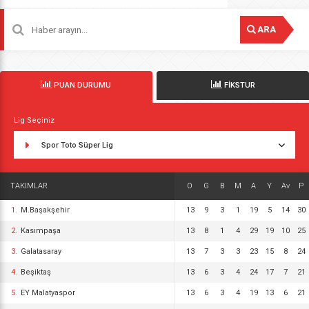
ARA
PUAN DURUMU
FİKSTUR
Lig Seçiniz
Spor Toto Süper Lig
TAKIMLAR
O
G
B
M
A
Y
Av
P
1.
M.Başakşehir
13
9
3
1
19
5
14
30
2.
Kasımpaşa
13
8
1
4
29
19
10
25
3.
Galatasaray
13
7
3
3
23
15
8
24
4.
Beşiktaş
13
6
3
4
24
17
7
21
5.
EY Malatyaspor
13
6
3
4
19
13
6
21