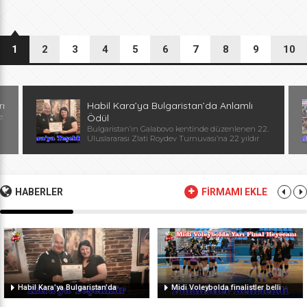
1
2
3
4
5
6
7
8
9
10
rı
Habil Kara’ya Bulgaristan’da Anlamlı
e
Ödül
Bulgaristan’ın Galabovo kentinde düzenlenen 22.
Uluslararası Zlati Roydev Turnuvası’na 22 yıldır
kesintisiz katılan Edirne güreş takımı, önemli bir
başarıya daha imza attı. Edirne ekibinin istikrarlı
katılımı ve elde ettiği başarılar dolayısıyla
Başantrenör Habil Kara’ya, Bulgaristan Güreş
Federasyonu Başkanı, Avrupa ve Dünya
HABERLER
FİRMAMI EKLE
Şampiyonu, olimpiyat ikincisi Stanka Zlateva
tarafından özel plaket takdim edildi. Ödül
töreninde konuşan Zlateva, […]
Habil Kara’ya Bulgaristan’da
Midi Voleybolda finalistler belli