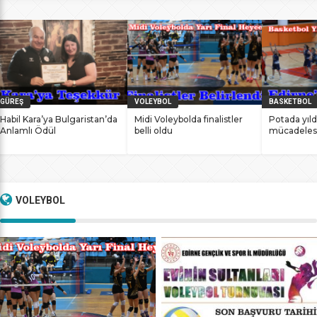
bile antrenmanlarına ara vermemesinin sonucunda
başarılarına yenilerini ekledi. İstanbul Ataköy’de 11-12 Mart
2017 tarihlerinde düzenlenen Masterlar […]
GÜREŞ
VOLEYBOL
BASKETBOL
Habil Kara’ya Bulgaristan’da
Midi Voleybolda finalistler
Potada yıld
Anlamlı Ödül
belli oldu
mücadeles
VOLEYBOL