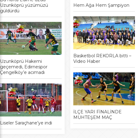
Uzunköprü yüzümüzü
Hem Ağa Hem Şampiyon
güldürdü
Basketbol REKORLA bitti –
Uzunköprü Hakemi
Video Haber
geçemedi, Edirnespor
Çengelköy’e acımadı
İLÇE YARI FİNALİNDE
MUHTEŞEM MAÇ
Liseler Saraçhane’ye indi