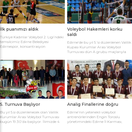
sahaya şu kadrolarla çıktılar: Edirne
Gülağız, Edanur Bayraklı, Sibel Mert,
Belediyesi Edirnespor: Simge, Edanur,
Ceren Atica, Simge Erden, S. Yaren
Sibel, Cere, Simge, Yaren, Halime,
Tank, Halime Akay, Selay Çalışkan,
Selay, Kübra, Deniz Salihli Belediye
Büşra […]
Spor: […]
İlk puanımızı aldık
Voleybol Hakemleri korku
saldı
Türkiye Kadınlar Voleybol 2. Ligi’ndeki
temsilcimiz Edirne Belediyesi
Edirne’de bu yıl 5.’si düzenlenen Valilik
Edirnespor, konsantrasyon
Kupası Kurumlar Arası Voleybol
eksikliğinin kurbanı oldu ve 2-0 öne
Turnuvası dün A grubu maçlarıyla
geçtiği maçı 3-2 kaybetti. Türkiye
başladı. İlk maçta Voleybol Hakemleri
Kadınlar Voleybol 2. Ligi’ne devam
ile Ecacılar Odası karşı karşıya geldi.
edilirken Edirnespor Kadın Voleybol
Maçı üçyüzden fazla voleybol sever
Takımı Mimar Sinan Spor Salonu’nda
izledi. Takımlar sahaya şu kadrolarla
kendi seyircisi önünde ilk maçına çıktı.
çıktılar: Voleybol Hakemleri: Oğulcan
İlk maçında deplasmanda Bursa
Kuru, Öyküm Akıncı, Ecem Göçmen,
Nilüfer Belediyesi’ne 3-0 mağlup
Özge Göktaş, Rabia Acun, Gökay
olmuştu. İkinci maçında konuk ettiği
Karatop, Semih Sormaz, Coşkun
Biga […]
Özsoy […]
5. Turnuva Başlıyor
Analig Finallerine doğru
Bu yıl 5.si düzenlenecek olan Valilik
Edirne’nin yetenekli voleybol
Kurumlar Arası Voleybol Turnuvası
antrenörlerinden Engin Toroslu
bugün 19:30’da başlıyor. İlimizde 4
yönetimindeki Edirne İl Karması,
yıldır kurumlar arasında düzenlenen
Analig Türkiye Finalleri’ne katılmak
Valilik Voleybol Turnuvasının 5.si
için hazırlıklarına devam ediyor. Spor