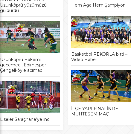
Uzunköprü yüzümüzü
Hem Ağa Hem Şampiyon
güldürdü
Basketbol REKORLA bitti –
Uzunköprü Hakemi
Video Haber
geçemedi, Edirnespor
Çengelköy’e acımadı
İLÇE YARI FİNALİNDE
MUHTEŞEM MAÇ
Liseler Saraçhane’ye indi