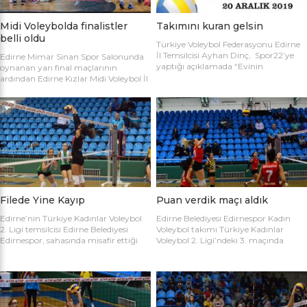
Midi Voleybolda finalistler
Takımını kuran gelsin
belli oldu
Türkiye Voleybol Federasyonu Edirne
İl Temsilcisi Ayhan Dinç, Spor22’ye
Edirne Mimar Sinan Spor Salonunda
yaptığı açıklamada “Evinin
oynanan yarı final maçlarının
Sultanları” voleybol turnuvası
ardından Edirne Kızlar Midi Voleybol İl
hakkında bilgi verdi. Edirne Voleybol İl
Şampiyonluğu final maçında
Temsilciliği olarak “Evinin Sultanları”
oynamaya hak kazanan takımlar
ismiyle Kadın Voleybol Turnuvası
belirlendi. İlk oynanan yarı final
organize ediliyor. 18 yaşını doldurmuş
maçında Atletik Trakya takımını 25-
tüm kadınların katılımına açık olan
17, 25-7 ve 25-20’lik setlerle 3-0
turnuvaya katılım için takım
mağlup eden Keşan Yıldızı takımı
kaptanlarının sporcu listesini sağlık
finale adını ilk yazdıran takım oldu.
raporlarıyla(sağlık ocağından
Oynanan ikinci maçta Avrupa
alınması yeterli) birlikte Gençlik Spor
Yıldızları ile Kırcasalih […]
İl […]
Filede Yine Kayıp
Puan verdik maçı aldık
Edirne’nin Türkiye Kadınlar Voleybol
Edirne Belediyesi Edirnespor Kadın
2. Ligi temsilcisi Edirne Belediyesi
Voleybol takımı Türkiye Kadınlar
Edirnespor, sahasında misafir ettiği
Voleybol 2. Ligi’ndeki 3. maçında
Salihli Belediyespor’a mağlup oldu.
İnegöl Voleybol’u 3-2 mağlup ederek
Türkiye Kadınlar Voleybol İkinci Ligi
ilk galibiyetini aldı. Mimar Sinan Spor
temsilcimiz Edirne Belediyesi
Salonu’nda Metin Demirbağ ve
Edirnespor, Mimar Sinan Spor
Emrah Baran’ın yönettiği
Salonu’nda Manisa Salihli
karşılaşmaya takımlar şu kadrolarla
Belediyespor’la karşılaştı. Takımlar
çıktılar: EDİRNESPOR: Simge