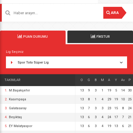
ARA
PUAN DURUMU
FİKSTUR
Lig Seçiniz
Spor Toto Süper Lig
TAKIMLAR
O
G
B
M
A
Y
Av
P
1.
M.Başakşehir
13
9
3
1
19
5
14
30
2.
Kasımpaşa
13
8
1
4
29
19
10
25
3.
Galatasaray
13
7
3
3
23
15
8
24
4.
Beşiktaş
13
6
3
4
24
17
7
21
5.
EY Malatyaspor
13
6
3
4
19
13
6
21