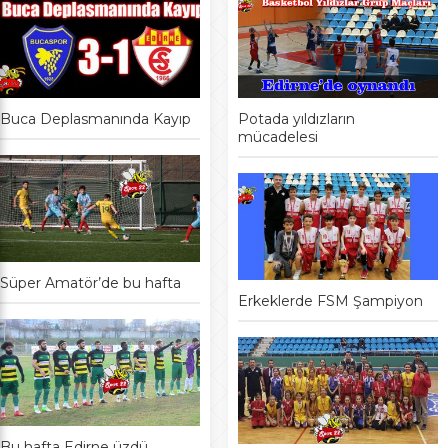
Buca Deplasmanında Kayıp
Potada yıldızların
mücadelesi
Süper Amatör’de bu hafta
Erkeklerde FSM Şampiyon
Bu hafta Edirne üzdü