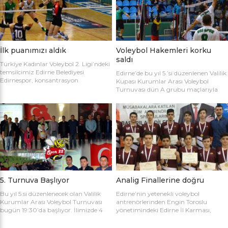
sahaya şu kadrolarla çıktılar: Edirne
Gülağız, Edanur Bayraklı, Sibel Mert,
Belediyesi Edirnespor: Simge, Edanur,
Ceren Atica, Simge Erden, S. Yaren
Sibel, Cere, Simge, Yaren, Halime,
Tank, Halime Akay, Selay Çalışkan,
Selay, Kübra, Deniz Salihli Belediye
Büşra […]
Spor: […]
İlk puanımızı aldık
Voleybol Hakemleri korku
saldı
Türkiye Kadınlar Voleybol 2. Ligi’ndeki
temsilcimiz Edirne Belediyesi
Edirne’de bu yıl 5.’si düzenlenen Valilik
Edirnespor, konsantrasyon
Kupası Kurumlar Arası Voleybol
eksikliğinin kurbanı oldu ve 2-0 öne
Turnuvası dün A grubu maçlarıyla
geçtiği maçı 3-2 kaybetti. Türkiye
başladı. İlk maçta Voleybol Hakemleri
Kadınlar Voleybol 2. Ligi’ne devam
ile Ecacılar Odası karşı karşıya geldi.
edilirken Edirnespor Kadın Voleybol
Maçı üçyüzden fazla voleybol sever
Takımı Mimar Sinan Spor Salonu’nda
izledi. Takımlar sahaya şu kadrolarla
kendi seyircisi önünde ilk maçına çıktı.
çıktılar: Voleybol Hakemleri: Oğulcan
İlk maçında deplasmanda Bursa
Kuru, Öyküm Akıncı, Ecem Göçmen,
Nilüfer Belediyesi’ne 3-0 mağlup
Özge Göktaş, Rabia Acun, Gökay
olmuştu. İkinci maçında konuk ettiği
Karatop, Semih Sormaz, Coşkun
Biga […]
Özsoy […]
5. Turnuva Başlıyor
Analig Finallerine doğru
Bu yıl 5.si düzenlenecek olan Valilik
Edirne’nin yetenekli voleybol
Kurumlar Arası Voleybol Turnuvası
antrenörlerinden Engin Toroslu
bugün 19:30’da başlıyor. İlimizde 4
yönetimindeki Edirne İl Karması,
yıldır kurumlar arasında düzenlenen
Analig Türkiye Finalleri’ne katılmak
Valilik Voleybol Turnuvasının 5.si
için hazırlıklarına devam ediyor. Spor