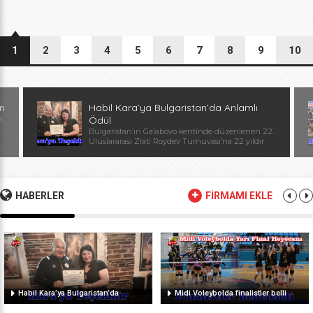
1
2
3
4
5
6
7
8
9
10
rı
Habil Kara’ya Bulgaristan’da Anlamlı
e
Ödül
Bulgaristan’ın Galabovo kentinde düzenlenen 22.
Uluslararası Zlati Roydev Turnuvası’na 22 yıldır
kesintisiz katılan Edirne güreş takımı, önemli bir
başarıya daha imza attı. Edirne ekibinin istikrarlı
katılımı ve elde ettiği başarılar dolayısıyla
Başantrenör Habil Kara’ya, Bulgaristan Güreş
Federasyonu Başkanı, Avrupa ve Dünya
HABERLER
FİRMAMI EKLE
Şampiyonu, olimpiyat ikincisi Stanka Zlateva
tarafından özel plaket takdim edildi. Ödül
töreninde konuşan Zlateva, […]
Habil Kara’ya Bulgaristan’da
Midi Voleybolda finalistler belli