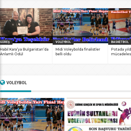
bile antrenmanlarına ara vermemesinin sonucunda
başarılarına yenilerini ekledi. İstanbul Ataköy’de 11-12 Mart
2017 tarihlerinde düzenlenen Masterlar […]
GÜREŞ
VOLEYBOL
BASKETBOL
Habil Kara’ya Bulgaristan’da
Midi Voleybolda finalistler
Potada yıld
Anlamlı Ödül
belli oldu
mücadeles
VOLEYBOL