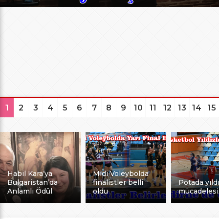
1
2
3
4
5
6
7
8
9
10
11
12
13
14
15
Habil Kara’ya
Midi Voleybolda
Bulgaristan’da
finalistler belli
Potada yıldı
Anlamlı Ödül
oldu
mücadelesi