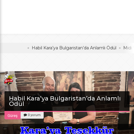
Anlamlı Ödül
oldu
Habil Kara’ya Bulgaristan’da Anlamlı Ödül
Midi Voleyb
Habil Kara’ya Bulgaristan’da Anlamlı
Ödül
0 yorum
Güreş