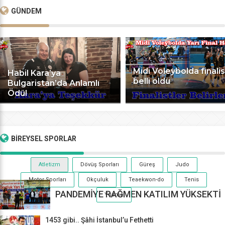
GÜNDEM
Midi Voleybolda finalis
Habil Kara’ya
belli oldu
Bulgaristan’da Anlamlı
Ödül
BİREYSEL
SPORLAR
Atletizm
Dövüş Sporları
Güreş
Judo
Motor Sporları
Okçuluk
Teaekwon-do
Tenis
PANDEMİYE RAĞMEN KATILIM YÜKSEKTİ
Yüzme
1453 gibi.. Şâhi İstanbul’u Fethetti