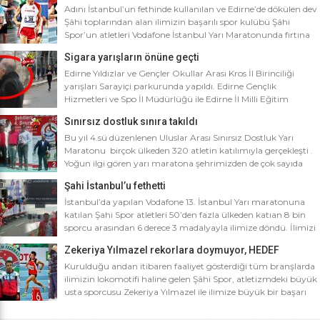
Adını İstanbul’un fethinde kullanılan ve Edirne’de dökülen dev
Şâhi toplarından alan ilimizin başarılı spor kulübü Şâhi
Spor’un atletleri Vodafone İstanbul Yarı Maratonunda fırtına
gibi esti. Dünyanın en iyi 10 yarı maratonu arasında yer alan
Sigara yarışların önüne geçti
Vodafone İstanbul Yarı Maratonu’na ilimizden Şâhi Spor 5
sporcusuyla katıldı. Vodafone İstanbul Yarı Maratonu 10 bin
Edirne Yıldızlar ve Gençler Okullar Arası Kros İl Birinciliği
metre yarışına toplamda 4 bin […]
yarışları Sarayiçi parkurunda yapıldı. Edirne Gençlik
Hizmetleri ve Spo İl Müdürlüğü ile Edirne İl Milli Eğitim
Müdürlüğü’nce ortaklaşa düzenlenen Okullar arası Kros İl
Sınırsız dostluk sınıra takıldı
Birinciliği yarışları Sarayiçi parkurunda yapıldı. Oldukça soğuk
ve yağmurlu bir havada düzenlenen yarışlara katılımın
Bu yıl 4.sü düzenlenen Uluslar Arası Sınırsız Dostluk Yarı
yoğun olması atletizm adına sevindirici bulunurken Atletizm
Maratonu birçok ülkeden 320 atletin katılımıyla gerçekleşti .
Federasyonu İl […]
Yoğun ilgi gören yarı maratona şehrimizden de çok sayıda
sporcunun yanı sıra Edirne Şahi Spordan 2 takım ve İş adamı
Şahi İstanbul’u fethetti
Ali Soydan tarafından yeni kurulmasına rağmen bir çok
branşta başarıdan başarıya koşan Edirne Al Kan Spor Kulübü
İstanbul’da yapılan Vodafone 13. İstanbul Yarı maratonuna
de […]
katılan Şahi Spor atletleri 50’den fazla ülkeden katıan 8 bin
sporcu arasından 6 derece 3 madalyayla ilimize döndü. İlimizi
faaliyet gösterdiği tüm branşlarda başarıyla temsil eden Şahi
Zekeriya Yılmazel rekorlara doymuyor, HEDEF
spor, başarılarına bir yensini ekledi. İstanbul’da yapılan ve
OLİMPİYAT ŞAMPİYONLUĞU
50’yi aşkın ülkeden 8 bin sporcunun katıldığı Vodafone 13.
Kurulduğu andan itibaren faaliyet gösterdiği tüm branşlarda
İstanbul Yarı Maratonuna katılan […]
ilimizin lokomotifi haline gelen Şâhi Spor, atletizmdeki büyük
usta sporcusu Zekeriya Yılmazel ile ilimize büyük bir başarı
daha getirdi. Geçtiğimiz yıl 800 metrede Türkiye rekorunu
ilimize getiren Zekeriya Yılmazel, kardan yollar kapandığında