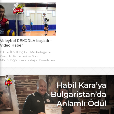
bugün başlıyor. Toplamda 14 takımın
Bakanlığı Projesi ile başlatılan ve ilk
katılımıyla düzenlenen 5. Valilik
grup müsabakaları Aralık ayında
Voleybol Turnuvasının teknik
oynanan Analig Voleybol
toplantısı ve kura çekimi Aliço
Turnuvasına katılan il karması
Pehlivan Sporcu Eğitim Merkezi
takımımız, Tekirdağ’daki grup
Toplantı Salonu’nda yapıldı.
maçların ardından Bilecik’teki Çeyrek
Toplantıya Voleybol hakemi ve
Final maçlarını da geçerek yarı
antrenörü Engin Toroslu, Ayhan […]
finallere yükseldi. Eskişehir’de
oynanan yarı final maçlarında […]
Voleybol REKORLA başladı –
Video Haber
Edirne İl Milli Eğitim Müdürlüğü ile
Gençlik Hizmetleri ve Spor İl
Müdürlüğü’nce ortaklaşa düzenlenen
ve Bu yıl 32 okulla katılım rekoru
kırılan Genç Kızlar A Kategorisi
Voleybol ilk gün maçlarında servis sayı
rekoru kırıldı. REKOR KATILIMA
REKORLU AÇILIŞ Edirne Okullar
Habil Kara’ya
Arası Genç Kızlar A Kategorisi
Voleybol İl Şampiyonluğu maçlarına
Bulgaristan’da
bu yıl 8 grupta toplam […]
Anlamlı Ödül