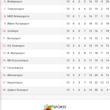
6.
Antalyaspor
13
6
2
5
16
19
-3
20
7.
Trabzonspor
13
5
4
4
21
19
2
19
8.
MKE Ankaragücü
13
6
1
6
16
17
-1
19
9.
Atiker Konyaspor
13
4
6
3
18
15
3
18
10.
Göztepe
13
6
0
7
15
16
-1
18
11.
Bursaspor
13
3
7
3
14
13
1
16
12.
DG Sivasspor
13
3
6
4
15
19
-4
15
13.
A. Alanyaspor
13
5
0
8
11
18
-7
15
14.
BB Erzurumspor
13
3
5
5
11
14
-3
14
15.
Fenerbahçe
13
3
4
6
12
17
-5
13
16.
Akhisarspor
13
3
3
7
15
24
-9
12
17.
Kayserispor
13
3
3
7
10
22
-12
12
18.
Çaykur Rizespor
13
1
6
6
14
20
-6
9